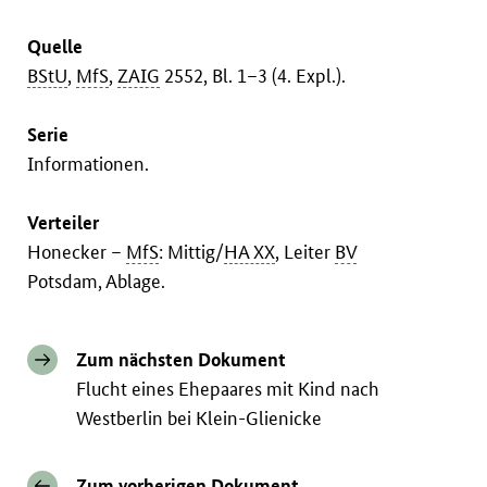
Quelle
BStU
,
MfS
,
ZAIG
2552, Bl. 1–3 (4. Expl.).
Serie
Informationen.
Verteiler
Honecker –
MfS
: Mittig/
HA XX
, Leiter
BV
Potsdam, Ablage.
Zum nächsten Dokument
Flucht eines Ehepaares mit Kind nach
Westberlin bei Klein-Glienicke
Zum vorherigen Dokument