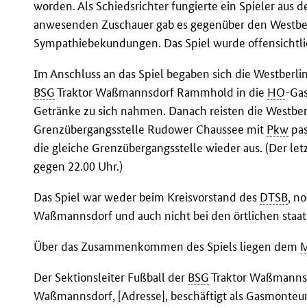
worden. Als Schiedsrichter fungierte ein Spieler aus de
anwesenden Zuschauer gab es gegenüber den Westberl
Sympathiebekundungen. Das Spiel wurde offensichtlich
Im Anschluss an das Spiel begaben sich die Westberlin
BSG
Traktor Waßmannsdorf Rammhold in die
HO
-Ga
Getränke zu sich nahmen. Danach reisten die Westberl
Grenzübergangsstelle Rudower Chaussee mit
Pkw
pas
die gleiche Grenzübergangsstelle wieder aus. (Der let
gegen 22.00 Uhr.)
Das Spiel war weder beim Kreisvorstand des
DTSB
, n
Waßmannsdorf und auch nicht bei den örtlichen sta
Über das Zusammenkommen des Spiels liegen dem
Der Sektionsleiter Fußball der
BSG
Traktor Waßmannsdo
Waßmannsdorf, [Adresse], beschäftigt als Gasmonteur 