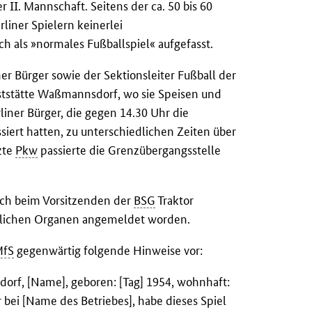
r II. Mannschaft. Seitens der ca. 50 bis 60
iner Spielern keinerlei
 als »normales Fußballspiel« aufgefasst.
er Bürger sowie der Sektionsleiter Fußball der
ststätte Waßmannsdorf, wo sie Speisen und
iner Bürger, die gegen 14.30 Uhr die
siert hatten, zu unterschiedlichen Zeiten über
zte
Pkw
passierte die Grenzübergangsstelle
och beim Vorsitzenden der
BSG
Traktor
atlichen Organen angemeldet worden.
MfS
gegenwärtig folgende Hinweise vor:
rf, [Name], geboren: [Tag] 1954, wohnhaft:
bei [Name des Betriebes], habe dieses Spiel