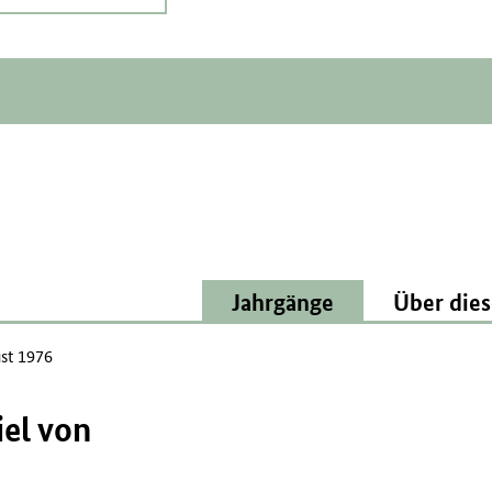
Jahrgänge
Über dies
st 1976
el von