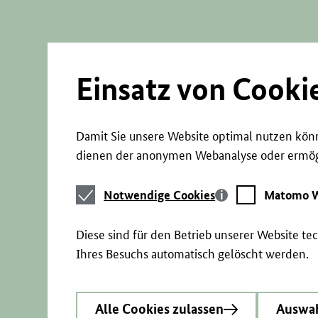
Direkt
zum
Seiteninhalt
springen
Einsatz von Cooki
Damit Sie unsere Website optimal nutzen könn
dienen der anonymen Webanalyse oder ermögl
Notwendige
Matomo
Notwendige Cookies
Matomo W
Cookies
Webstatistik
Diese sind für den Betrieb unserer Website t
Ihres Besuchs automatisch gelöscht werden.
Alle Cookies zulassen
Auswah