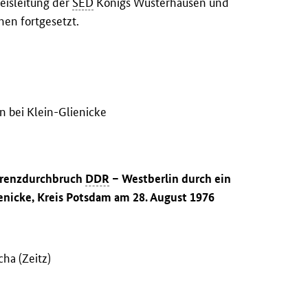
eisleitung der
SED
Königs Wusterhausen und
en fortgesetzt.
n bei Klein-Glienicke
 Grenzdurchbruch
DDR
– Westberlin durch ein
enicke, Kreis Potsdam am 28. August 1976
cha (Zeitz)