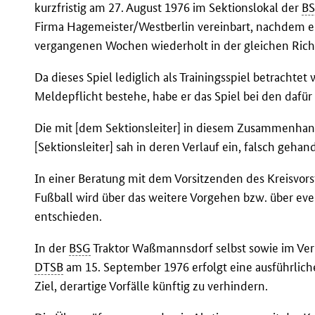
kurzfristig am 27. August 1976 im Sektionslokal der
B
Firma Hagemeister/Westberlin vereinbart, nachdem er
vergangenen Wochen wiederholt in der gleichen Ric
Da dieses Spiel lediglich als Trainingsspiel betrachte
Meldepflicht bestehe, habe er das Spiel bei den dafü
Die mit [dem Sektionsleiter] in diesem Zusammenhang
[Sektionsleiter] sah in deren Verlauf ein, falsch gehan
In einer Beratung mit dem Vorsitzenden des Kreisvor
Fußball wird über das weitere Vorgehen bzw. über eve
entschieden.
In der
BSG
Traktor Waßmannsdorf selbst sowie im Verl
DTSB
am 15. September 1976 erfolgt eine ausführli
Ziel, derartige Vorfälle künftig zu verhindern.