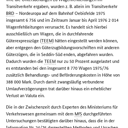
Transitverkehr ergaben, wurden z. B. allein im Transitverkehr
BRD
– Nordeuropa auf dem Bahnhof Oebisfelde 1975
insgesamt 6 756 und im Zeitraum Januar bis April 1976 2 014
Wagenfehlleitungen verursacht. Es handelt sich hierbei
ausschließlich um Wagen, die in durchfahrende
Güterexpresszüge (
TEEM
) hätten eingestellt werden können,
aber entgegen den Güterzugbildungsvorschriften mit anderen
Güterzügen, die in Seddin-Süd enden, abgefahren wurden.
Dadurch wurden die
TEEM
nur zu 50 Prozent ausgelastet und
es entstanden bei den insgesamt 8 770 Wagen 1975/76
zusätzlich Behandlungs- und Beförderungskosten in Höhe von
388 000 Mark. Durch damit zwangsläufig verbundene
Umlaufverzögerungen trat darüber hinaus ein erheblicher
Verlust an Valuta ein.
Die in der Zwischenzeit durch Experten des Ministeriums für
Verkehrswesen gemeinsam mit dem
MfS
durchgeführten
Untersuchungen bestätigten darüber hinaus, dass die in der
Information Nr. 24/76 dargestellten Methoden und Ursachen