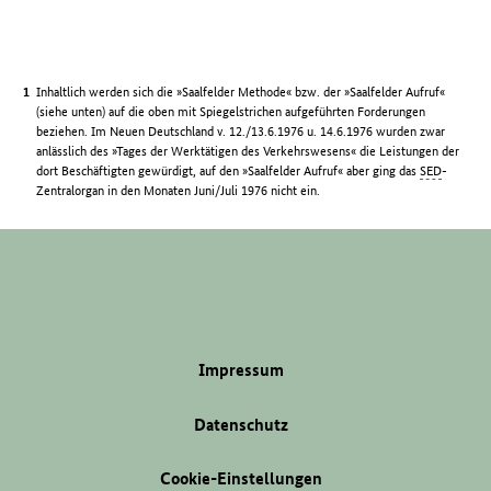
Inhaltlich werden sich die »Saalfelder Methode« bzw. der »Saalfelder Aufruf«
(siehe unten) auf die oben mit Spiegelstrichen aufgeführten Forderungen
beziehen. Im Neuen Deutschland v. 12./13.6.1976 u. 14.6.1976 wurden zwar
anlässlich des »Tages der Werktätigen des Verkehrswesens« die Leistungen der
dort Beschäftigten gewürdigt, auf den »Saalfelder Aufruf« aber ging das
SED
-
Zentralorgan in den Monaten Juni/Juli 1976 nicht ein.
Impressum
Datenschutz
Cookie-Einstellungen