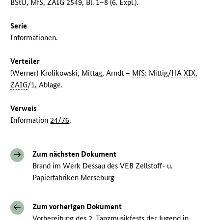
BStU
,
MfS
,
ZAIG
2549, Bl. 1–8 (6. Expl.).
Serie
Informationen.
Verteiler
(Werner) Krolikowski, Mittag, Arndt –
MfS
: Mittig/
HA XIX
,
ZAIG
/1, Ablage.
Verweis
Information
24/76
.
Zum nächsten Dokument
Brand im Werk Dessau des VEB Zellstoff- u.
Papierfabriken Merseburg
Zum vorherigen Dokument
Vorbereitung des 2. Tanzmusikfests der Jugend in