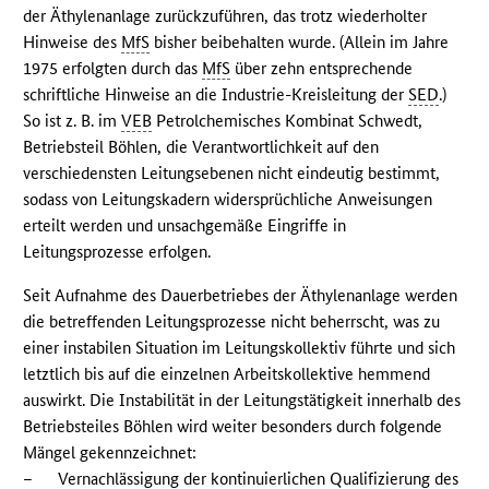
der Äthylenanlage zurückzuführen, das trotz wiederholter
Hinweise des
MfS
bisher beibehalten wurde. (Allein im Jahre
1975 erfolgten durch das
MfS
über zehn entsprechende
schriftliche Hinweise an die Industrie-Kreisleitung der
SED
.)
So ist z. B. im
VEB
Petrolchemisches Kombinat Schwedt,
Betriebsteil Böhlen, die Verantwortlichkeit auf den
verschiedensten Leitungsebenen nicht eindeutig bestimmt,
sodass von Leitungskadern widersprüchliche Anweisungen
erteilt werden und unsachgemäße Eingriffe in
Leitungsprozesse erfolgen.
Seit Aufnahme des Dauerbetriebes der Äthylenanlage werden
die betreffenden Leitungsprozesse nicht beherrscht, was zu
einer instabilen Situation im Leitungskollektiv führte und sich
letztlich bis auf die einzelnen Arbeitskollektive hemmend
auswirkt. Die Instabilität in der Leitungstätigkeit innerhalb des
Betriebsteiles Böhlen wird weiter besonders durch folgende
Mängel gekennzeichnet:
–
Vernachlässigung der kontinuierlichen Qualifizierung des