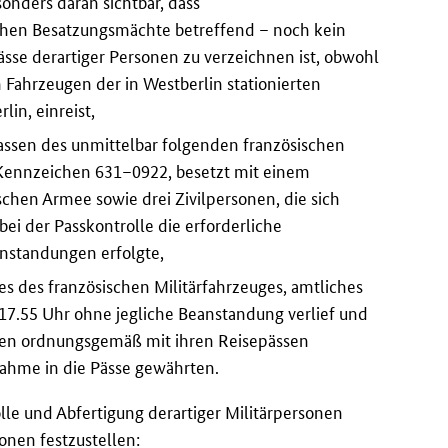
sonders daran sichtbar, dass
ichen Besatzungsmächte betreffend – noch kein
ässe derartiger Personen zu verzeichnen ist, obwohl
n Fahrzeugen der in Westberlin stationierten
erlin, einreist,
sassen des unmittelbar folgenden französischen
 Kennzeichen 631–0922, besetzt mit einem
chen Armee sowie drei Zivilpersonen, die sich
i der Passkontrolle die erforderliche
nstandungen erfolgte,
es des französischen Militärfahrzeuges, amtliches
7.55 Uhr ohne jegliche Beanstandung verlief und
sonen ordnungsgemäß mit ihren Reisepässen
tnahme in die Pässe gewährten.
e und Abfertigung derartiger Militärpersonen
sonen festzustellen: