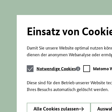
Direkt
zum
Seiteninhalt
springen
Einsatz von Cooki
Damit Sie unsere Website optimal nutzen könn
dienen der anonymen Webanalyse oder ermögl
Notwendige
Matomo
Notwendige Cookies
Matomo W
Cookies
Webstatistik
Diese sind für den Betrieb unserer Website t
Ihres Besuchs automatisch gelöscht werden.
Alle Cookies zulassen
Auswah