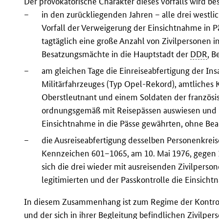
Der provokatorische Charakter dieses Vorfalls wird be
–
in den zurückliegenden Jahren – alle drei westl
Vorfall der Verweigerung der Einsichtnahme in P
tagtäglich eine große Anzahl von Zivilpersonen i
Besatzungsmächte in die Hauptstadt der
DDR
, B
–
am gleichen Tage die Einreiseabfertigung der In
Militärfahrzeuges (Typ Opel-Rekord), amtliches
Oberstleutnant und einem Soldaten der französis
ordnungsgemäß mit Reisepässen auswiesen und be
Einsichtnahme in die Pässe gewährten, ohne Bea
–
die Ausreiseabfertigung desselben Personenkreis
Kennzeichen 601–1065, am 10. Mai 1976, gegen 1
sich die drei wieder mit ausreisenden Zivilper
legitimierten und der Passkontrolle die Einsich
In diesem Zusammenhang ist zum Regime der Kontroll
und der sich in ihrer Begleitung befindlichen Zivilper