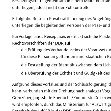
Besatzungskräfte gemeinsam in einem Militärkraftfahr
unterliegen jedoch nicht der Zollkontrolle.
Erfolgt die Reise im Privatkraftfahrzeug des Angehöri
unterliegen die begleitenden Personen der Pass- und 
Bei Vorlage eines Reisepasses erstreckt sich die Pas
Rechtsvorschriften der
DDR
auf
–
die Prüfung des Vorhandenseins der Voraussetzun
für diese Personen geltenden innerstaatlichen R
–
die Feststellung der Identität zwischen dem Lic
–
die Überprüfung der Echtheit und Gültigkeit d
Aufgrund dieses Vorfalles und der Schlussfolgerung, d
kann, verbunden mit der Drohung nach analoger Vorge
Grenzübergangsstelle Friedrich-/Zimmerstraße bei 
wird empfohlen, durch das Ministerium für Auswärtig
Botschaft der
UdSSR
in der
DDR
, geeignete Schritte e