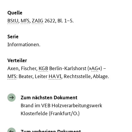
Quelle
BStU
,
MfS
,
ZAIG
2622, Bl. 1–5.
Serie
Informationen.
Verteiler
Axen, Fischer,
KGB
Berlin-Karlshorst (»
AG
«) –
MfS
: Beater, Leiter
HA VI
, Rechtsstelle, Ablage.
Zum nächsten Dokument
Brand im VEB Holzverarbeitungswerk
Klosterfelde (Frankfurt/O.)
Zum vorherigen Dokument