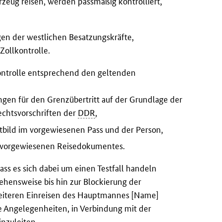
zeug reisen, werden passmäßig kontrolliert,
gen der westlichen Besatzungskräfte,
Zollkontrolle.
skontrolle entsprechend den geltenden
gen für den Grenzübertritt auf der Grundlage der
echtsvorschriften der
DDR
,
htbild im vorgewiesenen Pass und der Person,
es vorgewiesenen Reisedokumentes.
ass es sich dabei um einen Testfall handeln
hensweise bis hin zur Blockierung der
weiteren Einreisen des Hauptmannes [Name]
e Angelegenheiten, in Verbindung mit der
inzuleiten.