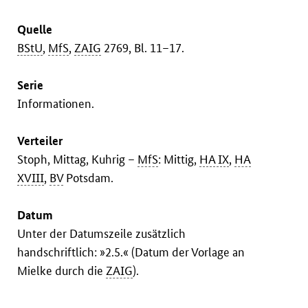
Quelle
BStU
,
MfS
,
ZAIG
2769, Bl. 11–17.
Serie
Informationen.
Verteiler
Stoph, Mittag, Kuhrig –
MfS
: Mittig,
HA IX
,
HA
XVIII
,
BV
Potsdam.
Datum
Unter der Datumszeile zusätzlich
handschriftlich: »2.5.« (Datum der Vorlage an
Mielke durch die
ZAIG
).