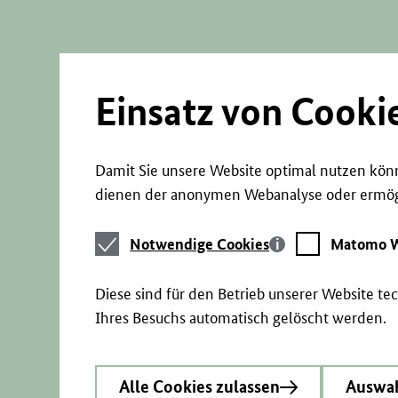
Direkt
zum
Seiteninhalt
springen
Einsatz von Cooki
Damit Sie unsere Website optimal nutzen könn
dienen der anonymen Webanalyse oder ermögl
Notwendige
Matomo
Notwendige Cookies
Matomo W
Cookies
Webstatistik
Diese sind für den Betrieb unserer Website t
Ihres Besuchs automatisch gelöscht werden.
Alle Cookies zulassen
Auswah