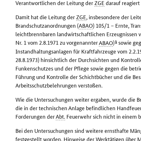
Verantwortlichen der Leitung der
ZGE
darauf reagiert
Damit hat die Leitung der
ZGE
, insbesondere der Leit
Brandschutzanordnungen (
ABAO
) 105/1 – Ernte, Tra
leichtbrennbaren landwirtschaftlichen Erzeugnissen 
1
Nr. 1 vom 2.8.1971 zu vorgenannter
ABAO
)
sowie geg
Instandhaltungsanlagen für Kraftfahrzeuge vom 2.2.1
28.8.1973) hinsichtlich der Durchsichten und Kontroll
Funkenschutzes und der Pflege sowie gegen die betr
Führung und Kontrolle der Schichtbücher und die B
Arbeitsschutzbelehrungen verstoßen.
Wie die Untersuchungen weiter ergaben, wurde die B
die in der technischen Anlage befindlichen Handfeuer
Forderungen der
Abt.
Feuerwehr sich nicht in einem 
Bei den Untersuchungen sind weitere ernsthafte Mänge
festgestellt worden. Hinweise der Werktätigen über 