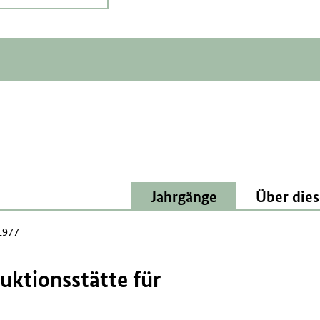
Jahrgänge
Über dies
1977
uktionsstätte für