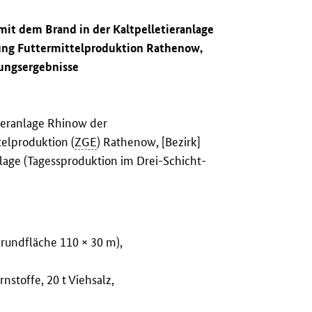
it dem Brand in der Kaltpelletieranlage
ung Futtermittelproduktion Rathenow,
rungsergebnisse
tieranlage Rhinow der
elproduktion (
ZGE
) Rathenow, [Bezirk]
nlage (Tagessproduktion im Drei-Schicht-
rundfläche 110 × 30 m),
nstoffe, 20 t Viehsalz,