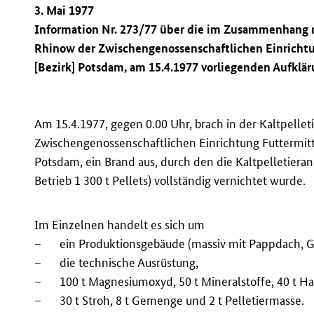
3. Mai 1977
Information Nr. 273/77 über die im Zusammenhang m
Rhinow der Zwischengenossenschaftlichen Einricht
[Bezirk] Potsdam, am 15.4.1977 vorliegenden Aufklä
Am 15.4.1977, gegen 0.00 Uhr, brach in der Kaltpelle
Zwischengenossenschaftlichen Einrichtung Futtermitt
Potsdam, ein Brand aus, durch den die Kaltpelletiera
Betrieb 1 300 t Pellets) vollständig vernichtet wurde.
Im Einzelnen handelt es sich um
–
ein Produktionsgebäude (massiv mit Pappdach, G
–
die technische Ausrüstung,
–
100 t Magnesiumoxyd, 50 t Mineralstoffe, 40 t Har
–
30 t Stroh, 8 t Gemenge und 2 t Pelletiermasse.