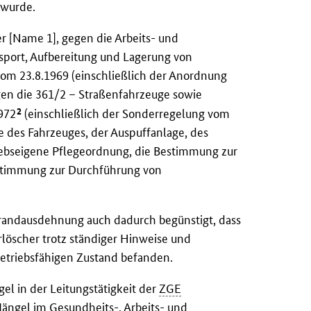
 wurde.
er [Name 1], gegen die Arbeits- und
nsport, Aufbereitung und Lagerung von
vom 23.8.1969 (einschließlich der Anordnung
en die 361/2 – Straßenfahrzeuge sowie
2
972
(einschließlich der Sonderregelung vom
e des Fahrzeuges, der Auspuffanlage, des
iebseigene Pflegeordnung, die Bestimmung zur
estimmung zur Durchführung von
randausdehnung auch dadurch begünstigt, dass
löscher trotz ständiger Hinweise und
betriebsfähigen Zustand befanden.
l in der Leitungstätigkeit der
ZGE
Mängel im Gesundheits-, Arbeits- und