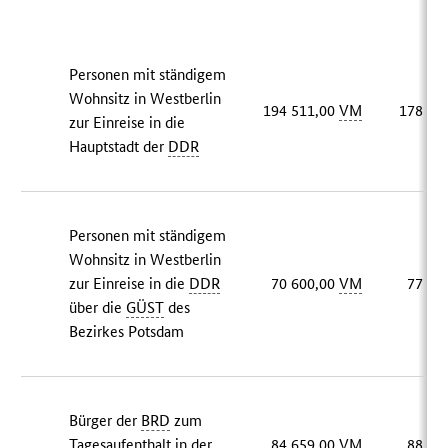
Personen mit ständigem
Wohnsitz in Westberlin
194 511,00
VM
178 68
zur Einreise in die
Hauptstadt der
DDR
Personen mit ständigem
Wohnsitz in Westberlin
zur Einreise in die
DDR
70 600,00
VM
77 60
über die
GÜST
des
Bezirkes Potsdam
Bürger der
BRD
zum
Tagesaufenthalt in der
84 659,00
VM
88 72