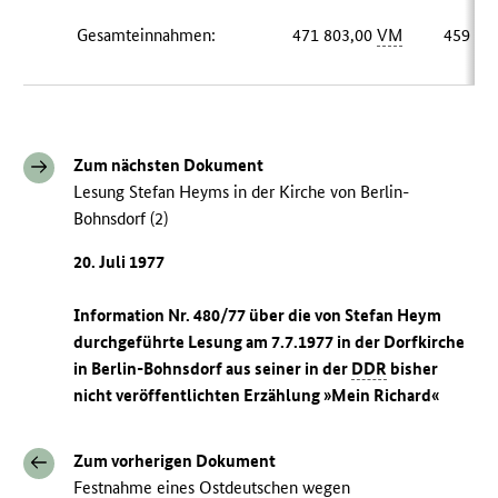
Gesamteinnahmen:
471 803,00
VM
459 93
Zum nächsten Dokument
Lesung Stefan Heyms in der Kirche von Berlin-
Bohnsdorf (2)
20. Juli 1977
Information Nr. 480/77 über die von Stefan Heym
durchgeführte Lesung am 7.7.1977 in der Dorfkirche
in Berlin-Bohnsdorf aus seiner in der
DDR
bisher
nicht veröffentlichten Erzählung »Mein Richard«
Zum vorherigen Dokument
Festnahme eines Ostdeutschen wegen