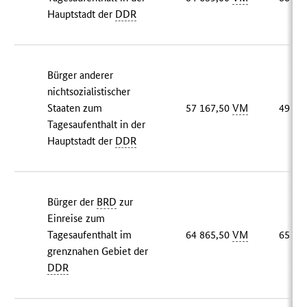
Hauptstadt der
DDR
Bürger anderer
nichtsozialistischer
Staaten zum
57 167,50
VM
49 28
Tagesaufenthalt in der
Hauptstadt der
DDR
Bürger der
BRD
zur
Einreise zum
Tagesaufenthalt im
64 865,50
VM
65 64
grenznahen Gebiet der
DDR