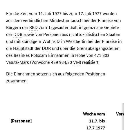
Für die Zeit vom 11. Juli 1977 bis zum 17. Juli 1977 wurden
aus dem verbindlichen Mindestumtausch bei der Einreise von
Bürgern der
BRD
zum Tagesaufenthalt in grenznahe Gebiete
der
DDR
sowie von Personen aus nichtsozialistischen Staaten
und mit ständigem Wohnsitz in Westberlin bei der Einreise in
die Hauptstadt der
DDR
und über die Grenzübergangsstellen
des Bezirkes Potsdam Einnahmen in Höhe von 471 803
Valuta-Mark (Vorwoche 459 934,50
VM
) realisiert.
Die Einnahmen setzen sich aus folgenden Positionen
zusammen:
Woche vom
Vorwo
[Personen]
11.7. bis
17.7.1977
1