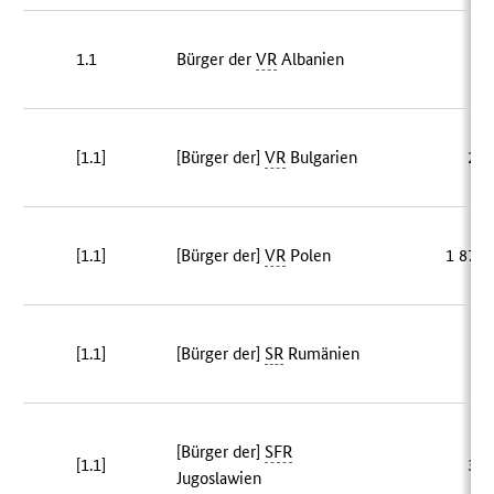
1.1
Bürger der
VR
Albanien
[1.1]
[Bürger der]
VR
Bulgarien
20 
[1.1]
[Bürger der]
VR
Polen
1 872 
[1.1]
[Bürger der]
SR
Rumänien
8 
[Bürger der]
SFR
[1.1]
33 
Jugoslawien