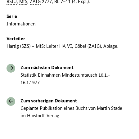
BStU
,
MfS
,
ZAIG
2777, Bl. 7–11 (4. Expl.).
Serie
Informationen.
Verteiler
Hartig (
SZS
) –
MfS
: Leiter
HA VI
, Göbel (
ZAIG
), Ablage.
Zum nächsten Dokument
Statistik Einnahmen Mindestumtausch 10.1.–
16.1.1977
Zum vorherigen Dokument
Geplante Publikation eines Buchs von Martin Stade
im Hinstorff-Verlag