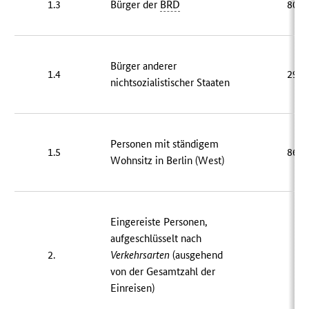
1.3
Bürger der
BRD
802 
Bürger anderer
1.4
295 
nichtsozialistischer Staaten
Personen mit ständigem
1.5
868 
Wohnsitz in Berlin (West)
Eingereiste Personen,
aufgeschlüsselt nach
2.
Verkehrsarten
(ausgehend
von der Gesamtzahl der
Einreisen)