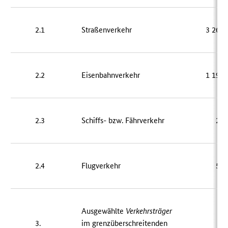
2.1
Straßenverkehr
3 263 
2.2
Eisenbahnverkehr
1 193 
2.3
Schiffs- bzw. Fährverkehr
23 
2.4
Flugverkehr
51 
Ausgewählte
Verkehrsträger
3.
im grenzüberschreitenden