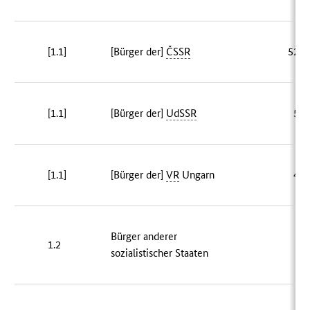
[1.1]
[Bürger der]
ČSSR
520 
[1.1]
[Bürger der]
UdSSR
56 
[1.1]
[Bürger der]
VR
Ungarn
48 
Bürger anderer
1.2
4 
sozialistischer Staaten