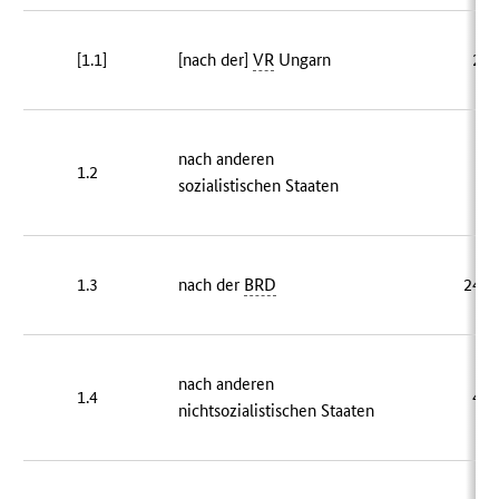
[1.1]
[nach der]
VR
Ungarn
28 
nach anderen
1.2
1 
sozialistischen Staaten
1.3
nach der
BRD
244 
nach anderen
1.4
42 
nichtsozialistischen Staaten