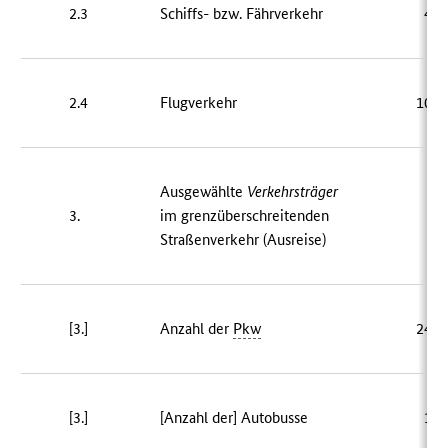
2.3
Schiffs- bzw. Fährverkehr
43 
2.4
Flugverkehr
109 
Ausgewählte
Verkehrsträger
3.
im grenzüberschreitenden
Straßenverkehr (Ausreise)
[3.]
Anzahl der
Pkw
249 
[3.]
[Anzahl der] Autobusse
16 