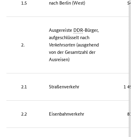
1.5
nach Berlin (West)
544 
Ausgereiste
DDR
-Bürger,
aufgeschlüsselt nach
2.
Verkehrsarten
(ausgehend
von der Gesamtzahl der
Ausreisen)
2.1
Straßenverkehr
1 496 
2.2
Eisenbahnverkehr
819 