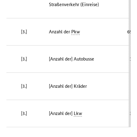
Straßenverkehr (Einreise)
[3.]
Anzahl der
Pkw
690 
[3.]
[Anzahl der] Autobusse
17 
[3.]
[Anzahl der] Kräder
9 
[3.]
[Anzahl der]
Lkw
37 