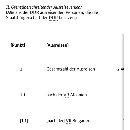
II. Grenzüberschreitender Ausreiseverkehr
(
Alle
aus der
DDR
ausreisenden Personen, die die
Staatsbürgerschaft der
DDR
besitzen.)
[Punkt]
[Ausreisen]
[Z
1.
Gesamtzahl der Ausreisen
2 468 
1.1
nach der
VR
Albanien
[1.1]
[nach der]
VR
Bulgarien
11 