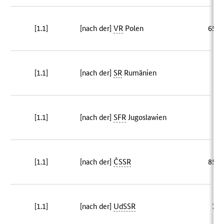
[1.1]
[nach der]
VR
Polen
655 
[1.1]
[nach der]
SR
Rumänien
4 
[1.1]
[nach der]
SFR
Jugoslawien
2 
[1.1]
[nach der]
ČSSR
858 
[1.1]
[nach der]
UdSSR
76 