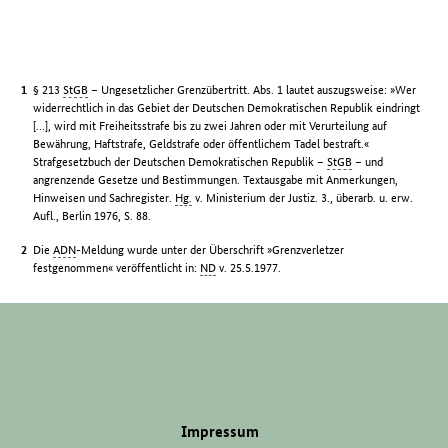
§ 213
StGB
– Ungesetzlicher Grenzübertritt. Abs. 1 lautet auszugsweise: »Wer
widerrechtlich in das Gebiet der Deutschen Demokratischen Republik eindringt
[…], wird mit Freiheitsstrafe bis zu zwei Jahren oder mit Verurteilung auf
Bewährung, Haftstrafe, Geldstrafe oder öffentlichem Tadel bestraft.«
Strafgesetzbuch der Deutschen Demokratischen Republik –
StGB
– und
angrenzende Gesetze und Bestimmungen. Textausgabe mit Anmerkungen,
Hinweisen und Sachregister.
Hg.
v. Ministerium der Justiz. 3., überarb. u. erw.
Aufl., Berlin 1976, S. 88.
Die
ADN
-Meldung wurde unter der Überschrift »Grenzverletzer
festgenommen« veröffentlicht in:
ND
v. 25.5.1977.
Impressum