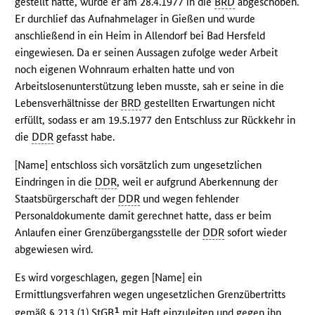
gestellt hatte, wurde er am 28.4.1977 in die
BRD
abgeschoben.
Er durchlief das Aufnahmelager in Gießen und wurde
anschließend in ein Heim in Allendorf bei Bad Hersfeld
eingewiesen. Da er seinen Aussagen zufolge weder Arbeit
noch eigenen Wohnraum erhalten hatte und von
Arbeitslosenunterstützung leben musste, sah er seine in die
Lebensverhältnisse der
BRD
gestellten Erwartungen nicht
erfüllt, sodass er am 19.5.1977 den Entschluss zur Rückkehr in
die
DDR
gefasst habe.
[Name] entschloss sich vorsätzlich zum ungesetzlichen
Eindringen in die
DDR
, weil er aufgrund Aberkennung der
Staatsbürgerschaft der
DDR
und wegen fehlender
Personaldokumente damit gerechnet hatte, dass er beim
Anlaufen einer Grenzübergangsstelle der
DDR
sofort wieder
abgewiesen wird.
Es wird vorgeschlagen, gegen [Name] ein
Ermittlungsverfahren wegen ungesetzlichen Grenzübertritts
1
gemäß § 213 (1)
StGB
mit Haft einzuleiten und gegen ihn