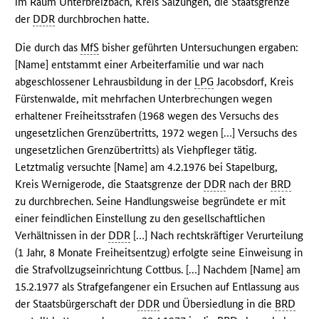
im Raum Unterbreizbach, Kreis Salzungen, die Staatsgrenze
der
DDR
durchbrochen hatte.
Die durch das
MfS
bisher geführten Untersuchungen ergaben:
[Name] entstammt einer Arbeiterfamilie und war nach
abgeschlossener Lehrausbildung in der
LPG
Jacobsdorf, Kreis
Fürstenwalde, mit mehrfachen Unterbrechungen wegen
erhaltener Freiheitsstrafen (1968 wegen des Versuchs des
ungesetzlichen Grenzübertritts, 1972 wegen […] Versuchs des
ungesetzlichen Grenzübertritts) als Viehpfleger tätig.
Letztmalig versuchte [Name] am 4.2.1976 bei Stapelburg,
Kreis Wernigerode, die Staatsgrenze der
DDR
nach der
BRD
zu durchbrechen. Seine Handlungsweise begründete er mit
einer feindlichen Einstellung zu den gesellschaftlichen
Verhältnissen in der
DDR
[…] Nach rechtskräftiger Verurteilung
(1 Jahr, 8 Monate Freiheitsentzug) erfolgte seine Einweisung in
die Strafvollzugseinrichtung Cottbus. […] Nachdem [Name] am
15.2.1977 als Strafgefangener ein Ersuchen auf Entlassung aus
der Staatsbürgerschaft der
DDR
und Übersiedlung in die
BRD