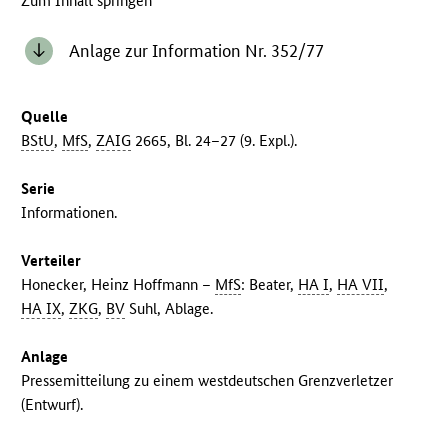
Zum Inhalt springen
Anlage zur Information Nr. 352/77
Quelle
BStU
,
MfS
,
ZAIG
2665, Bl. 24–27 (9. Expl.).
Serie
Informationen.
Verteiler
Honecker, Heinz Hoffmann –
MfS
: Beater,
HA I
,
HA VII
,
HA IX
,
ZKG
,
BV
Suhl, Ablage.
Anlage
Pressemitteilung zu einem westdeutschen Grenzverletzer
(Entwurf).