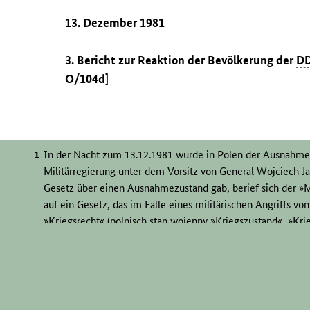
13. Dezember 1981
3. Bericht zur Reaktion der Bevölkerung der
D
O/104d]
In der Nacht zum 13.12.1981 wurde in Polen der Ausnahme
Militärregierung unter dem Vorsitz von General Wojciech Ja
Gesetz über einen Ausnahmezustand gab, berief sich der »Mi
auf ein Gesetz, das im Falle eines militärischen Angriffs v
»Kriegsrecht« (polnisch stan wojenny »Kriegszustand«, »Kri
in- und ausländischen Telefonverbindungen unterbrochen. D
Straßen standen Panzer; Betriebe, Institutionen, Medien un
Gewerkschaften und Organisationen von ihrer Tätigkeit susp
Tankstellen geschlossen und eine Sperrstunde verhängt, Po
Das Kriegsrecht in Polen 1981–83 war eine Maßnahme des 