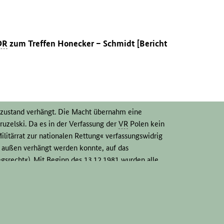
DR
zum Treffen Honecker – Schmidt [Bericht
zustand verhängt. Die Macht übernahm eine
ruzelski. Da es in der Verfassung der
VR
Polen kein
litärrat zur nationalen Rettung« verfassungswidrig
on außen verhängt werden konnte, auf das
egsrecht«). Mit Beginn des 13.12.1981 wurden alle
ie Polizei begann mit Verhaftungen. Auf den
d Verwaltungen wurden militarisiert,
endiert. Die Bahnhöfe wurden kontrolliert,
stzensur und ein Versammlungsverbot eingeführt.
Regimes der Volksrepublik Polen, um die