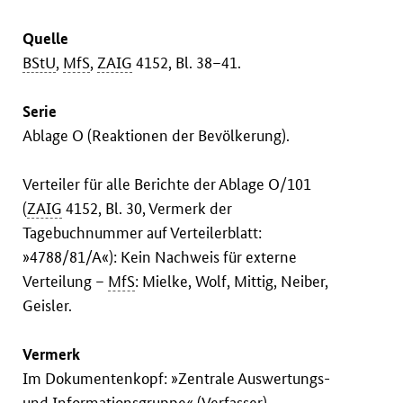
Quelle
BStU
,
MfS
,
ZAIG
4152, Bl. 38–41.
Serie
Ablage O (Reaktionen der Bevölkerung).
Verteiler für alle Berichte der Ablage O/101
(
ZAIG
4152, Bl. 30, Vermerk der
Tagebuchnummer auf Verteilerblatt:
»4788/81/A«): Kein Nachweis für externe
Verteilung –
MfS
: Mielke, Wolf, Mittig, Neiber,
Geisler.
Vermerk
Im Dokumentenkopf: »Zentrale Auswertungs-
und Informationsgruppe« (Verfasser).