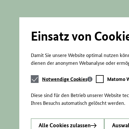
Direkt
zum
Seiteninhalt
springen
Einsatz von Cooki
Damit Sie unsere Website optimal nutzen könn
dienen der anonymen Webanalyse oder ermögl
Notwendige
Matomo
Notwendige Cookies
Matomo W
Cookies
Webstatistik
Diese sind für den Betrieb unserer Website t
Ihres Besuchs automatisch gelöscht werden.
Alle Cookies zulassen
Auswah