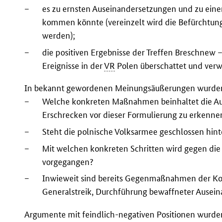
–
es zu ernsten Auseinandersetzungen und zu eine
kommen könnte (vereinzelt wird die Befürchtung
werden);
–
die positiven Ergebnisse der Treffen Breschnew
Ereignisse in der
VR
Polen überschattet und verw
In bekannt gewordenen Meinungsäußerungen wurden 
–
Welche konkreten Maßnahmen beinhaltet die Aus
Erschrecken vor dieser Formulierung zu erkennen
–
Steht die polnische Volksarmee geschlossen hinte
–
Mit welchen konkreten Schritten wird gegen die
vorgegangen?
–
Inwieweit sind bereits Gegenmaßnahmen der Kon
Generalstreik, Durchführung bewaffneter Ausei
Argumente mit feindlich-negativen Positionen wurden