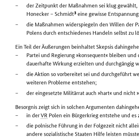
–
der Zeitpunkt der Maßnahmen sei klug gewählt,
3
Honecker – Schmidt
eine gewisse Entspannung 
–
die Maßnahmen widerspiegeln den Willen der Pa
Polens durch entschiedenes Handeln selbst zu l
Ein Teil der Äußerungen beinhaltet Skepsis dahingeh
–
Partei und Regierung »konsequent« bleiben und
dauerhafte Wirkung erzielten und durchgängig w
–
die Aktion so vorbereitet sei und durchgeführt we
weiteren Probleme entstehen;
–
der eingesetzte Militärrat auch »hart« und nicht
Besorgnis zeigt sich in solchen Argumenten dahingeh
–
in der
VR
Polen ein Bürgerkrieg entstehe und e
–
die polnische Führung in der Folgezeit nicht all
andere sozialistische Staaten Hilfe leisten müsst