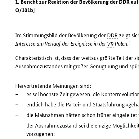
1. Bericht zur Reaktion der Bevölkerung der
DDR
auf
O/101b]
Im Stimmungsbild der Bevölkerung der
DDR
zeigt si
1
Interesse am Verlauf der Ereignisse in der
VR
Polen
.
Charakteristisch ist, dass der weitaus größte Teil der
Ausnahmezustandes mit großer Genugtuung und spürb
Hervortretende Meinungen sind:
–
es sei höchste Zeit gewesen, die Konterrevolutio
–
endlich habe die Partei- und Staatsführung »geh
–
die Maßnahmen hätten schon früher eingeleite
–
der Ausnahmezustand sei die einzige Möglichkei
vorzugehen;