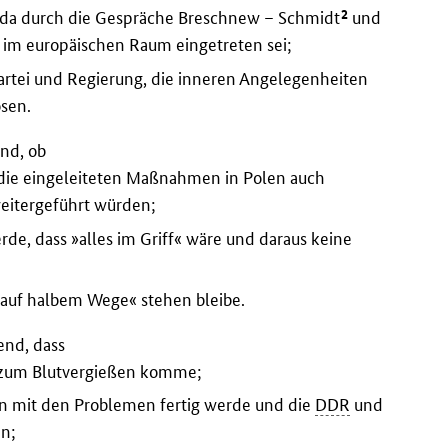
2
 da durch die Gespräche Breschnew – Schmidt
und
im europäischen Raum eingetreten sei;
rtei und Regierung, die inneren Angelegenheiten
ösen.
end, ob
 die eingeleiteten Maßnahmen in Polen auch
eitergeführt würden;
rde, dass »alles im Griff« wäre und daraus keine
 »auf halbem Wege« stehen bleibe.
end, dass
s zum Blutvergießen komme;
ein mit den Problemen fertig werde und die
DDR
und
en;