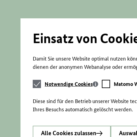
Direkt
zum
Seiteninhalt
springen
Einsatz von Cooki
Damit Sie unsere Website optimal nutzen könn
dienen der anonymen Webanalyse oder ermögl
Notwendige
Matomo
Notwendige Cookies
Matomo W
Cookies
Webstatistik
Diese sind für den Betrieb unserer Website t
Ihres Besuchs automatisch gelöscht werden.
Alle Cookies zulassen
Auswah