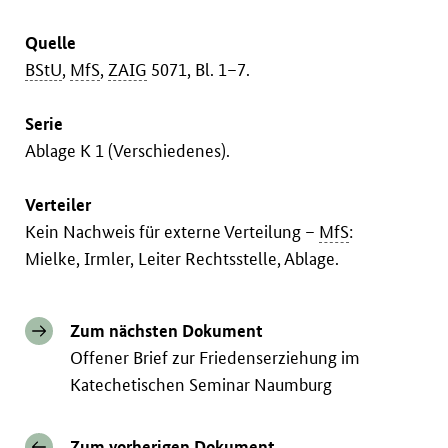
Quelle
BStU
,
MfS
,
ZAIG
5071, Bl. 1–7.
Serie
Ablage K 1 (Verschiedenes).
Verteiler
Kein Nachweis für externe Verteilung –
MfS
:
Mielke, Irmler, Leiter Rechtsstelle, Ablage.
Zum nächsten Dokument
Offener Brief zur Friedenserziehung im
Katechetischen Seminar Naumburg
Zum vorherigen Dokument