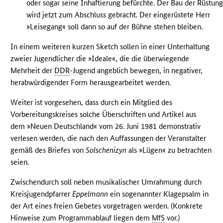
oder sogar seine Inhaftierung befürchte. Der Bau der Rüstun
wird jetzt zum Abschluss gebracht. Der eingerüstete Herr
»Leisegang« soll dann so auf der Bühne stehen bleiben.
In einem weiteren kurzen Sketch sollen in einer Unterhaltung
zweier Jugendlicher die »Ideale«, die die überwiegende
Mehrheit der
DDR
-Jugend angeblich bewegen, in negativer,
herabwürdigender Form herausgearbeitet werden.
Weiter ist vorgesehen, dass durch ein Mitglied des
Vorbereitungskreises solche Überschriften und Artikel aus
dem »Neuen Deutschland« vom 26. Juni 1981 demonstrativ
verlesen werden, die nach den Auffassungen der Veranstalter
gemäß des Briefes von
Solschenizyn
als »Lügen« zu betrachten
seien.
Zwischendurch soll neben musikalischer Umrahmung durch
Kreisjugendpfarrer
Eppelmann
ein sogenannter Klagepsalm in
der Art eines freien Gebetes vorgetragen werden. (Konkrete
Hinweise zum Programmablauf liegen dem
MfS
vor.)