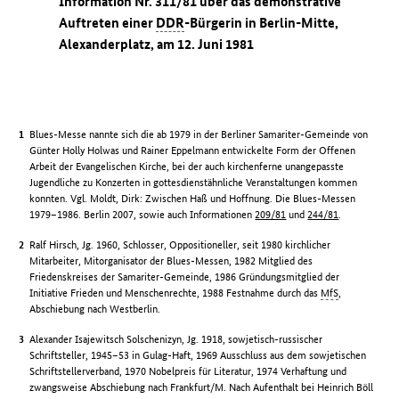
Information Nr. 311/81 über das demonstrative
Auftreten einer
DDR
-Bürgerin in Berlin-Mitte,
Alexanderplatz, am 12. Juni 1981
Blues-Messe nannte sich die ab 1979 in der Berliner Samariter-Gemeinde von
Günter Holly Holwas und Rainer Eppelmann entwickelte Form der Offenen
Arbeit der Evangelischen Kirche, bei der auch kirchenferne unangepasste
Jugendliche zu Konzerten in gottesdienstähnliche Veranstaltungen kommen
konnten. Vgl. Moldt, Dirk: Zwischen Haß und Hoffnung. Die Blues-Messen
1979–1986. Berlin 2007, sowie auch Informationen
209/81
und
244/81
.
Ralf Hirsch, Jg. 1960, Schlosser, Oppositioneller, seit 1980 kirchlicher
Mitarbeiter, Mitorganisator der Blues-Messen, 1982 Mitglied des
Friedenskreises der Samariter-Gemeinde, 1986 Gründungsmitglied der
Initiative Frieden und Menschenrechte, 1988 Festnahme durch das
MfS
,
Abschiebung nach Westberlin.
Alexander Isajewitsch Solschenizyn, Jg. 1918, sowjetisch-russischer
Schriftsteller, 1945–53 in Gulag-Haft, 1969 Ausschluss aus dem sowjetischen
Schriftstellerverband, 1970 Nobelpreis für Literatur, 1974 Verhaftung und
zwangsweise Abschiebung nach Frankfurt/M. Nach Aufenthalt bei Heinrich Böll