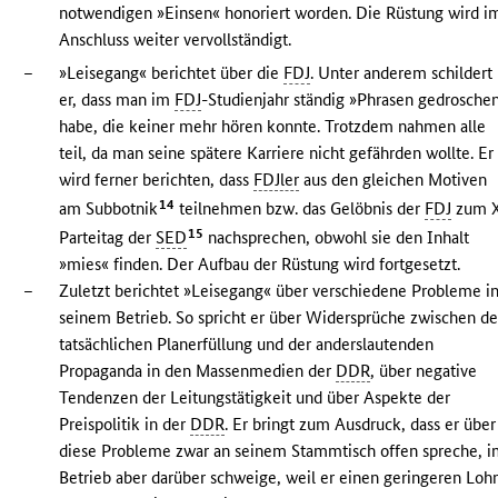
notwendigen »Einsen« honoriert worden. Die Rüstung wird i
Anschluss weiter vervollständigt.
–
»Leisegang« berichtet über die
FDJ
. Unter anderem schildert
er, dass man im
FDJ
-Studienjahr ständig »Phrasen gedrosche
habe, die keiner mehr hören konnte. Trotzdem nahmen alle
teil, da man seine spätere Karriere nicht gefährden wollte. Er
wird ferner berichten, dass
FDJler
aus den gleichen Motiven
14
am Subbotnik
teilnehmen bzw. das Gelöbnis der
FDJ
zum X
15
Parteitag der
SED
nachsprechen, obwohl sie den Inhalt
»mies« finden. Der Aufbau der Rüstung wird fortgesetzt.
–
Zuletzt berichtet »Leisegang« über verschiedene Probleme i
seinem Betrieb. So spricht er über Widersprüche zwischen de
tatsächlichen Planerfüllung und der anderslautenden
Propaganda in den Massenmedien der
DDR
, über negative
Tendenzen der Leitungstätigkeit und über Aspekte der
Preispolitik in der
DDR
. Er bringt zum Ausdruck, dass er über
diese Probleme zwar an seinem Stammtisch offen spreche, 
Betrieb aber darüber schweige, weil er einen geringeren Loh