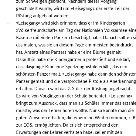
zum Schweigen gebracht. Nachdem dieser Vorgang
geschildert wurde, wird um »Leisegang« der erste Teil der
Rüstung aufgebaut werden.
–
»Leisegang« wird sich erinnern, dass er im Kindergarten
»Völkerfreundschaft« am Tag der Nationalen Volksarmee ein
Kaserne mit vielen Panzern besichtigt habe. Danach sollten s
das malen, was sie an diesem Tage am meisten beeindruckt
hat. Anstatt eines Panzers habe er eine Blume gemalt.
Daraufhin habe die Kindergärtnerin protestiert und erklärt,
dass dasjenige Kind eine Spielzeugpistole erhält, das den
schönsten Panzer malt. »Leisegang« habe dann den schönste
Panzer gemalt und die versprochene Pistole als Anerkennun
erhalten. Danach wird das 2. Stück der Rüstung angebracht.
–
Es wird von Vorgängen in der Schule berichtet. »Leisegang«
bringt zum Ausdruck, dass man als Schüler immer das erzähl
musste, was der Lehrer hören wollte. Nur so konnte man die
guten Zensuren erhalten, die einem ein Weiterkommen, z. B
zur
EOS
, ermöglichten. Da er sich entsprechend den
Erwartungen der Lehrer verhalten habe, sei er mit den