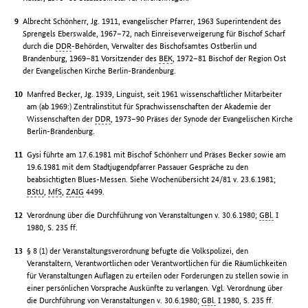
Albrecht Schönherr, Jg. 1911, evangelischer Pfarrer, 1963 Superintendent des
Sprengels Eberswalde, 1967–72, nach Einreiseverweigerung für Bischof Scharf
durch die
DDR
-Behörden, Verwalter des Bischofsamtes Ostberlin und
Brandenburg, 1969–81 Vorsitzender des
BEK
, 1972–81 Bischof der Region Ost
der Evangelischen Kirche Berlin-Brandenburg.
Manfred Becker, Jg. 1939, Linguist, seit 1961 wissenschaftlicher Mitarbeiter
am (ab 1969:) Zentralinstitut für Sprachwissenschaften der Akademie der
Wissenschaften der
DDR
, 1973–90 Präses der Synode der Evangelischen Kirche
Berlin-Brandenburg.
Gysi führte am 17.6.1981 mit Bischof Schönherr und Präses Becker sowie am
19.6.1981 mit dem Stadtjugendpfarrer Passauer Gespräche zu den
beabsichtigten Blues-Messen. Siehe Wochenübersicht 24/81 v. 23.6.1981;
BStU
,
MfS
,
ZAIG
4499.
Verordnung über die Durchführung von Veranstaltungen v. 30.6.1980;
GBl.
I
1980, S. 235 ff.
§ 8 (1) der Veranstaltungsverordnung befugte die Volkspolizei, den
Veranstaltern, Verantwortlichen oder Verantwortlichen für die Räumlichkeiten
für Veranstaltungen Auflagen zu erteilen oder Forderungen zu stellen sowie in
einer persönlichen Vorsprache Auskünfte zu verlangen. Vgl. Verordnung über
die Durchführung von Veranstaltungen v. 30.6.1980;
GBl.
I 1980, S. 235 ff.