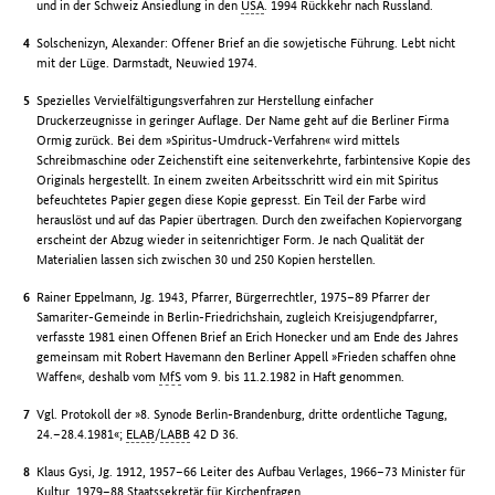
und in der Schweiz Ansiedlung in den
USA
. 1994 Rückkehr nach Russland.
Solschenizyn, Alexander: Offener Brief an die sowjetische Führung. Lebt nicht
mit der Lüge. Darmstadt, Neuwied 1974.
Spezielles Vervielfältigungsverfahren zur Herstellung einfacher
Druckerzeugnisse in geringer Auflage. Der Name geht auf die Berliner Firma
Ormig zurück. Bei dem »Spiritus-Umdruck-Verfahren« wird mittels
Schreibmaschine oder Zeichenstift eine seitenverkehrte, farbintensive Kopie des
Originals hergestellt. In einem zweiten Arbeitsschritt wird ein mit Spiritus
befeuchtetes Papier gegen diese Kopie gepresst. Ein Teil der Farbe wird
herauslöst und auf das Papier übertragen. Durch den zweifachen Kopiervorgang
erscheint der Abzug wieder in seitenrichtiger Form. Je nach Qualität der
Materialien lassen sich zwischen 30 und 250 Kopien herstellen.
Rainer Eppelmann, Jg. 1943, Pfarrer, Bürgerrechtler, 1975–89 Pfarrer der
Samariter-Gemeinde in Berlin-Friedrichshain, zugleich Kreisjugendpfarrer,
verfasste 1981 einen Offenen Brief an Erich Honecker und am Ende des Jahres
gemeinsam mit Robert Havemann den Berliner Appell »Frieden schaffen ohne
Waffen«, deshalb vom
MfS
vom 9. bis 11.2.1982 in Haft genommen.
Vgl. Protokoll der »8. Synode Berlin-Brandenburg, dritte ordentliche Tagung,
24.–28.4.1981«;
ELAB
/
LABB
42 D 36.
Klaus Gysi, Jg. 1912, 1957–66 Leiter des Aufbau Verlages, 1966–73 Minister für
Kultur, 1979–88 Staatssekretär für Kirchenfragen.