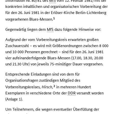
Information Nr. 80/81 des
MfS
vom 12. Februar 1981) mit der
konkreten inhaltlichen und organisatorischen Vorbereitung der
für den 26. Juni 1981 in der Erlöser-Kirche Berlin-Lichtenberg
1
vorgesehenen Blues-Messen.
Gegenwärtig liegen dem
MfS
dazu folgende Hinweise vor:
Aufgrund der vom Vorbereitungskreis erwarteten großen
Zuschauerzahl – es wird mit Größenordnungen zwischen 8 000
und 10 000 Personen gerechnet – sind für den 26. Juni 1981
vier aufeinanderfolgende Blues-Messen (17.00, 18.30, 20.00
und 21.30 Uhr) von jeweils 75-minütiger Dauer vorgesehen.
Entsprechende Einladungen sind von dem für
Organisationsfragen zuständigen Mitglied des
2
Vorbereitungskreises,
Hirsch
,
in mehreren Hundert
Exemplaren in verschiedene Orte der
DDR
versandt worden
(Anlage 1).
Um Teilnehmern, die wegen eventueller Überfüllung der