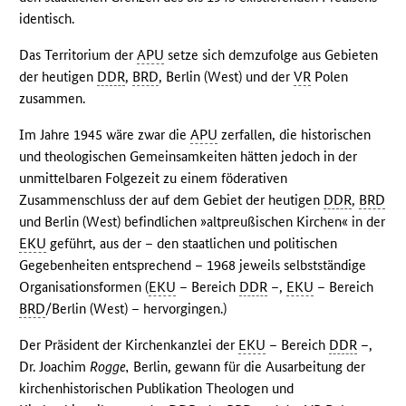
identisch.
Das Territorium der
APU
setze sich demzufolge aus Gebieten
der heutigen
DDR
,
BRD
, Berlin (West) und der
VR
Polen
zusammen.
Im Jahre 1945 wäre zwar die
APU
zerfallen, die historischen
und theologischen Gemeinsamkeiten hätten jedoch in der
unmittelbaren Folgezeit zu einem föderativen
Zusammenschluss der auf dem Gebiet der heutigen
DDR
,
BRD
und Berlin (West) befindlichen »altpreußischen Kirchen« in der
EKU
geführt, aus der – den staatlichen und politischen
Gegebenheiten entsprechend – 1968 jeweils selbstständige
Organisationsformen (
EKU
– Bereich
DDR
–,
EKU
– Bereich
BRD
/Berlin (West) – hervorgingen.)
Der Präsident der Kirchenkanzlei der
EKU
– Bereich
DDR
–,
Dr. Joachim
Rogge,
Berlin, gewann für die Ausarbeitung der
kirchenhistorischen Publikation Theologen und