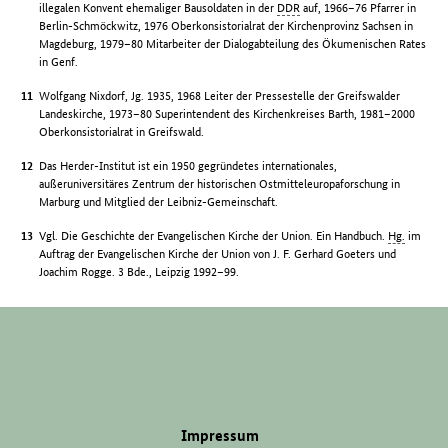
illegalen Konvent ehemaliger Bausoldaten in der
DDR
auf, 1966–76 Pfarrer in
Berlin-Schmöckwitz, 1976 Oberkonsistorialrat der Kirchenprovinz Sachsen in
Magdeburg, 1979–80 Mitarbeiter der Dialogabteilung des Ökumenischen Rates
in Genf.
Wolfgang Nixdorf, Jg. 1935, 1968 Leiter der Pressestelle der Greifswalder
Landeskirche, 1973–80 Superintendent des Kirchenkreises Barth, 1981–2000
Oberkonsistorialrat in Greifswald.
Das Herder-Institut ist ein 1950 gegründetes internationales,
außeruniversitäres Zentrum der historischen Ostmitteleuropaforschung in
Marburg und Mitglied der Leibniz-Gemeinschaft.
Vgl. Die Geschichte der Evangelischen Kirche der Union. Ein Handbuch.
Hg.
im
Auftrag der Evangelischen Kirche der Union von J. F. Gerhard Goeters und
Joachim Rogge. 3 Bde., Leipzig 1992–99.
Impressum