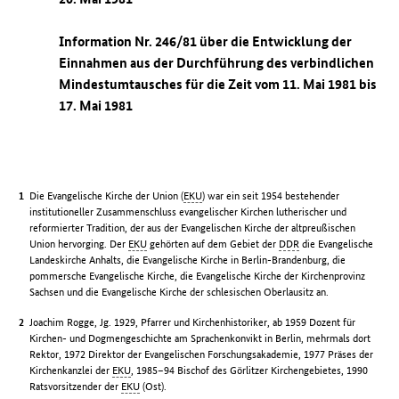
Information Nr. 246/81 über die Entwicklung der
Einnahmen aus der Durchführung des verbindlichen
Mindestumtausches für die Zeit vom 11. Mai 1981 bis
17. Mai 1981
Die Evangelische Kirche der Union (
EKU
) war ein seit 1954 bestehender
institutioneller Zusammenschluss evangelischer Kirchen lutherischer und
reformierter Tradition, der aus der Evangelischen Kirche der altpreußischen
Union hervorging. Der
EKU
gehörten auf dem Gebiet der
DDR
die Evangelische
Landeskirche Anhalts, die Evangelische Kirche in Berlin-Brandenburg, die
pommersche Evangelische Kirche, die Evangelische Kirche der Kirchenprovinz
Sachsen und die Evangelische Kirche der schlesischen Oberlausitz an.
Joachim Rogge, Jg. 1929, Pfarrer und Kirchenhistoriker, ab 1959 Dozent für
Kirchen- und Dogmengeschichte am Sprachenkonvikt in Berlin, mehrmals dort
Rektor, 1972 Direktor der Evangelischen Forschungsakademie, 1977 Präses der
Kirchenkanzlei der
EKU
, 1985–94 Bischof des Görlitzer Kirchengebietes, 1990
Ratsvorsitzender der
EKU
(Ost).