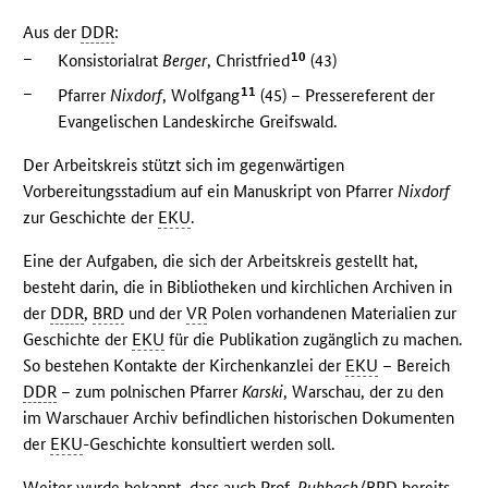
Aus der
DDR
:
–
10
Konsistorialrat
Berger
, Christfried
(43)
–
11
Pfarrer
Nixdorf
, Wolfgang
(45) – Pressereferent der
Evangelischen Landeskirche Greifswald.
Der Arbeitskreis stützt sich im gegenwärtigen
Vorbereitungsstadium auf ein Manuskript von Pfarrer
Nixdorf
zur Geschichte der
EKU
.
Eine der Aufgaben, die sich der Arbeitskreis gestellt hat,
besteht darin, die in Bibliotheken und kirchlichen Archiven in
der
DDR
,
BRD
und der
VR
Polen vorhandenen Materialien zur
Geschichte der
EKU
für die Publikation zugänglich zu machen.
So bestehen Kontakte der Kirchenkanzlei der
EKU
– Bereich
DDR
– zum polnischen Pfarrer
Karski
, Warschau, der zu den
im Warschauer Archiv befindlichen historischen Dokumenten
der
EKU
-Geschichte konsultiert werden soll.
Weiter wurde bekannt, dass auch Prof.
Ruhbach
/
BRD
bereits