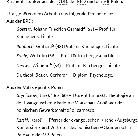
Kirchenhistoriker aus der
DDR
, der
BRD
und der
VR
Polen.
U. a. gehören dem Arbeitskreis folgende Personen an:
Aus der
BRD
:
–
4
Goeters
, Johann Friedrich Gerhard
(55) – Prof. für
Kirchengeschichte
–
5
Ruhbach
, Gerhard
(48) Prof. für Kirchengeschichte
–
Kahle
, Wilhelm (66) – Prof. für Kirchengeschichte
–
6
Neuser
, Wilhelm
(54) – Prof. für Kirchengeschichte
–
7
Dr. theol.
Besier
, Gerhard
– Diplom-Psychologe.
Aus der Volksrepublik Polen:
–
8
Gryniakow
, Jurek
(ca. 60) – Dozent für prakt. Theologie an
der Evangelischen Akademie Warschau, Anhänger der
polnischen Gewerkschaft »Solidarność«
–
9
Karski
, Karol
– Pfarrer der evangelischen Kirche »Augsburge
Konfession« und Vertreter des polnischen »Ökumenischen
Rates« in der
VR
Polen.