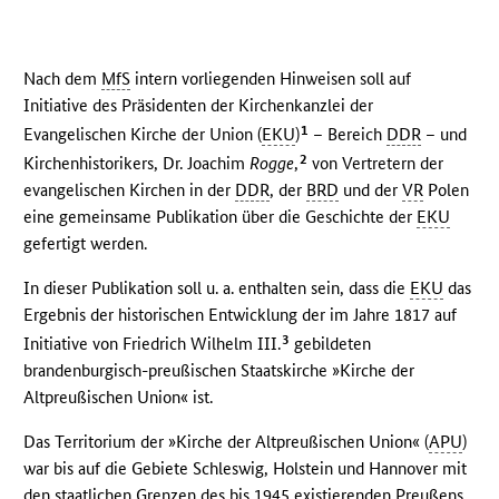
Nach dem
MfS
intern vorliegenden Hinweisen soll auf
Initiative des Präsidenten der Kirchenkanzlei der
1
Evangelischen Kirche der Union (
EKU
)
– Bereich
DDR
– und
2
Kirchenhistorikers, Dr. Joachim
Rogge
,
von Vertretern der
evangelischen Kirchen in der
DDR
, der
BRD
und der
VR
Polen
eine gemeinsame Publikation über die Geschichte der
EKU
gefertigt werden.
In dieser Publikation soll u. a. enthalten sein, dass die
EKU
das
Ergebnis der historischen Entwicklung der im Jahre 1817 auf
3
Initiative von Friedrich Wilhelm III.
gebildeten
brandenburgisch-preußischen Staatskirche »Kirche der
Altpreußischen Union« ist.
Das Territorium der »Kirche der Altpreußischen Union« (
APU
)
war bis auf die Gebiete Schleswig, Holstein und Hannover mit
den staatlichen Grenzen des bis 1945 existierenden Preußens