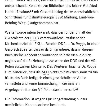
entsprechende Kontakte zur Bibliothek des Johann Gottfried-
12
Herder-Instituts
mit Gesamtkatalog des wissenschaftlichen
Schrifttums für Ostmitteleuropa (3550 Marburg, Emil-von-
Behring-Weg 5) aufgenommen hat.
Weiter wurde intern bekannt, dass der für den Inhalt der
»Geschichte der
EKU
« verantwortliche Präsident der
Kirchenkanzlei der
EKU
– Bereich
DDR
–, Dr.
Rogge
, in einem
Gespräch äußerte, dass er dafür garantiere, dass in diesem
Buch »keine Tendenzen vorhanden sein werden, die sich
negativ auf die Beziehungen zwischen der
DDR
und der
VR
Polen auswirken könnten«. Des Weiteren brachte Dr.
Rogge
zum Ausdruck, dass die
APU
nichts mit Revanchismus zu tun
hätte, das Buch lediglich einen geschichtlichen Abriss
vermitteln und keine Einmischung in die inneren
13
Angelegenheiten der
VR
Polen darstellen soll.
Die Information ist wegen Quellengefährdung nur zur
persönlichen Kenntnisnahme bestimmt.