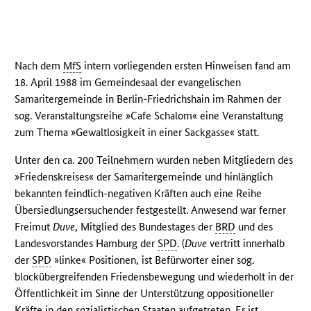
Nach dem
MfS
intern vorliegenden ersten Hinweisen fand am
18. April 1988 im Gemeindesaal der evangelischen
Samaritergemeinde in Berlin-Friedrichshain im Rahmen der
sog. Veranstaltungsreihe »Cafe Schalom« eine Veranstaltung
zum Thema »Gewaltlosigkeit in einer Sackgasse« statt.
Unter den ca. 200 Teilnehmern wurden neben Mitgliedern des
»Friedenskreises« der Samaritergemeinde und hinlänglich
bekannten feindlich-negativen Kräften auch eine Reihe
Übersiedlungsersuchender festgestellt. Anwesend war ferner
Freimut
Duve
, Mitglied des Bundestages der
BRD
und des
Landesvorstandes Hamburg der
SPD
. (
Duve
vertritt innerhalb
der
SPD
»linke« Positionen, ist Befürworter einer sog.
blockübergreifenden Friedensbewegung und wiederholt in der
Öffentlichkeit im Sinne der Unterstützung oppositioneller
Kräfte in den sozialistischen Staaten aufgetreten. Er ist