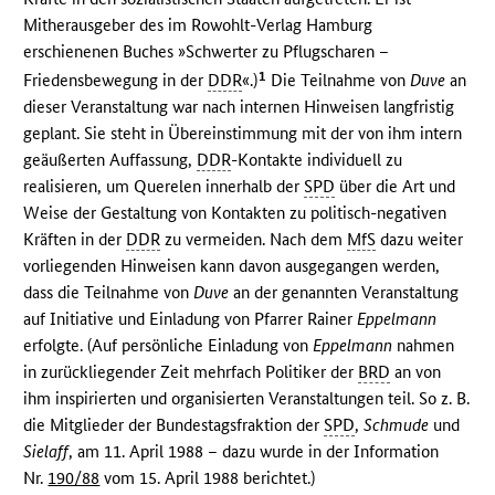
Mitherausgeber des im Rowohlt-Verlag Hamburg
erschienenen Buches »Schwerter zu Pflugscharen –
1
Friedensbewegung in der
DDR
«.)
Die Teilnahme von
Duve
an
dieser Veranstaltung war nach internen Hinweisen langfristig
geplant. Sie steht in Übereinstimmung mit der von ihm intern
geäußerten Auffassung,
DDR
-Kontakte individuell zu
realisieren, um Querelen innerhalb der
SPD
über die Art und
Weise der Gestaltung von Kontakten zu politisch-negativen
Kräften in der
DDR
zu vermeiden. Nach dem
MfS
dazu weiter
vorliegenden Hinweisen kann davon ausgegangen werden,
dass die Teilnahme von
Duve
an der genannten Veranstaltung
auf Initiative und Einladung von Pfarrer Rainer
Eppelmann
erfolgte. (Auf persönliche Einladung von
Eppelmann
nahmen
in zurückliegender Zeit mehrfach Politiker der
BRD
an von
ihm inspirierten und organisierten Veranstaltungen teil. So z. B.
die Mitglieder der Bundestagsfraktion der
SPD
,
Schmude
und
Sielaff
, am 11. April 1988 – dazu wurde in der Information
Nr.
190/88
vom 15. April 1988 berichtet.)