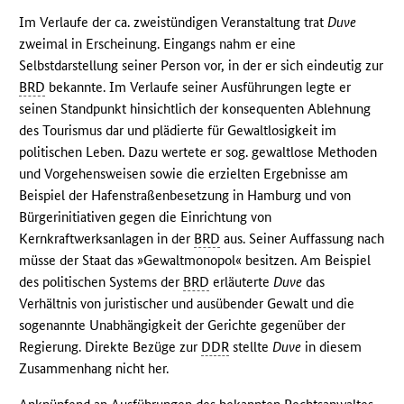
Im Verlaufe der ca. zweistündigen Veranstaltung trat
Duve
zweimal in Erscheinung. Eingangs nahm er eine
Selbstdarstellung seiner Person vor, in der er sich eindeutig zur
BRD
bekannte. Im Verlaufe seiner Ausführungen legte er
seinen Standpunkt hinsichtlich der konsequenten Ablehnung
des Tourismus dar und plädierte für Gewaltlosigkeit im
politischen Leben. Dazu wertete er sog. gewaltlose Methoden
und Vorgehensweisen sowie die erzielten Ergebnisse am
Beispiel der Hafenstraßenbesetzung in Hamburg und von
Bürgerinitiativen gegen die Einrichtung von
Kernkraftwerksanlagen in der
BRD
aus. Seiner Auffassung nach
müsse der Staat das »Gewaltmonopol« besitzen. Am Beispiel
des politischen Systems der
BRD
erläuterte
Duve
das
Verhältnis von juristischer und ausübender Gewalt und die
sogenannte Unabhängigkeit der Gerichte gegenüber der
Regierung. Direkte Bezüge zur
DDR
stellte
Duve
in diesem
Zusammenhang nicht her.