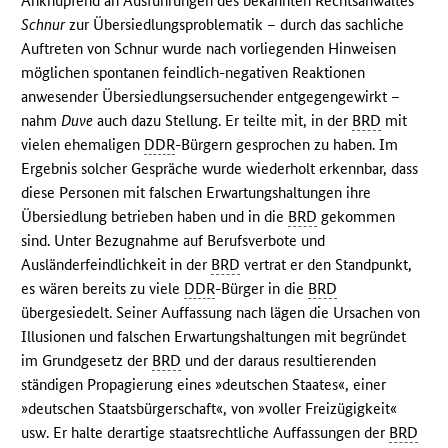
Anknüpfend an Ausführungen des bekannten Rechtsanwaltes
Schnur
zur Übersiedlungsproblematik – durch das sachliche
Auftreten von Schnur wurde nach vorliegenden Hinweisen
möglichen spontanen feindlich-negativen Reaktionen
anwesender Übersiedlungsersuchender entgegengewirkt –
nahm
Duve
auch dazu Stellung. Er teilte mit, in der
BRD
mit
vielen ehemaligen
DDR
-Bürgern gesprochen zu haben. Im
Ergebnis solcher Gespräche wurde wiederholt erkennbar, dass
diese Personen mit falschen Erwartungshaltungen ihre
Übersiedlung betrieben haben und in die
BRD
gekommen
sind. Unter Bezugnahme auf Berufsverbote und
Ausländerfeindlichkeit in der
BRD
vertrat er den Standpunkt,
es wären bereits zu viele
DDR
-Bürger in die
BRD
übergesiedelt. Seiner Auffassung nach lägen die Ursachen von
Illusionen und falschen Erwartungshaltungen mit begründet
im Grundgesetz der
BRD
und der daraus resultierenden
ständigen Propagierung eines »deutschen Staates«, einer
»deutschen Staatsbürgerschaft«, von »voller Freizügigkeit«
usw. Er halte derartige staatsrechtliche Auffassungen der
BRD