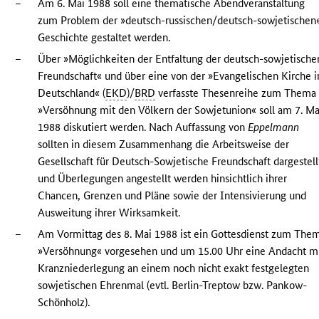
–
Am 6. Mai 1988 soll eine thematische Abendveranstaltung
zum Problem der »deutsch-russischen/deutsch-sowjetischen
Geschichte gestaltet werden.
–
Über »Möglichkeiten der Entfaltung der deutsch-sowjetische
Freundschaft« und über eine von der »Evangelischen Kirche i
Deutschland« (
EKD
)/
BRD
verfasste Thesenreihe zum Thema
»Versöhnung mit den Völkern der Sowjetunion« soll am 7. Ma
1988 diskutiert werden. Nach Auffassung von
Eppelmann
sollten in diesem Zusammenhang die Arbeitsweise der
Gesellschaft für Deutsch-Sowjetische Freundschaft dargestell
und Überlegungen angestellt werden hinsichtlich ihrer
Chancen, Grenzen und Pläne sowie der Intensivierung und
Ausweitung ihrer Wirksamkeit.
–
Am Vormittag des 8. Mai 1988 ist ein Gottesdienst zum The
»Versöhnung« vorgesehen und um 15.00 Uhr eine Andacht m
Kranzniederlegung an einem noch nicht exakt festgelegten
sowjetischen Ehrenmal (evtl. Berlin-Treptow bzw. Pankow-
Schönholz).