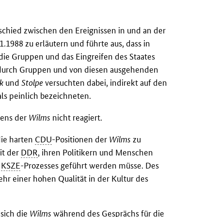
hied zwischen den Ereignissen in und an der
1988 zu erläutern und führte aus, dass in
die Gruppen und das Eingreifen des Staates
d durch Gruppen und von diesen ausgehenden
k
und
Stolpe
versuchten dabei, indirekt auf den
als peinlich bezeichneten.
tens der
Wilms
nicht reagiert.
die harten
CDU
-Positionen der
Wilms
zu
it der
DDR
, ihren Politikern und Menschen
s
KSZE
-Prozesses geführt werden müsse. Des
r einer hohen Qualität in der Kultur des
 sich die
Wilms
während des Gesprächs für die