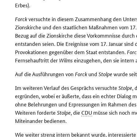
Erbes).
Forck
versuchte in diesem Zusammenhang den Untersc
Zionskirche und den staatlichen Maßnahmen vom 17.1.
Bezug auf die Zionskirche diese Vorkommnisse durch 
entstanden seien. Die Ereignisse vom 17. Januar sin
Provokationen gegenüber dem Staat entstanden.
Forc
Fernsehauftritt der
Wilms
einzugehen, den sie intern 
Auf die Ausführungen von
Forck
und
Stolpe
wurde sei
Im weiteren Verlauf des Gesprächs versuchte
Stolpe
, 
ergründen, wobei er äußerte, dass ein echter Dialog m
ohne Belehrungen und Erpressungen im Rahmen de
Weiteren forderte
Stolpe
, die
CDU
müsse sich noch meh
Miteinander bedienen.
Wie weiter streng intern bekannt wurde, interessierte