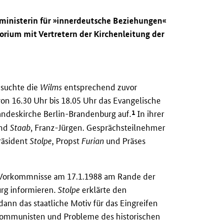
sministerin für »innerdeutsche Beziehungen«
orium mit Vertretern der Kirchenleitung der
 suchte die
Wilms
entsprechend zuvor
von 16.30 Uhr bis 18.05 Uhr das Evangelische
1
andeskirche Berlin-Brandenburg auf.
In ihrer
und
Staab
, Franz-Jürgen. Gesprächsteilnehmer
präsident
Stolpe
, Propst
Furian
und Präses
 Vorkommnisse am 17.1.1988 am Rande der
rg informieren.
Stolpe
erklärte den
dann das staatliche Motiv für das Eingreifen
Kommunisten und Probleme des historischen