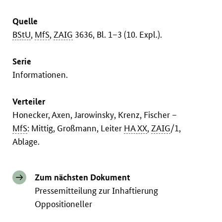
Quelle
BStU
,
MfS
,
ZAIG
3636, Bl. 1–3 (10. Expl.).
Serie
Informationen.
Verteiler
Honecker, Axen, Jarowinsky, Krenz, Fischer –
MfS
: Mittig, Großmann, Leiter
HA XX
,
ZAIG
/1,
Ablage.
Zum nächsten Dokument
Pressemitteilung zur Inhaftierung
Oppositioneller