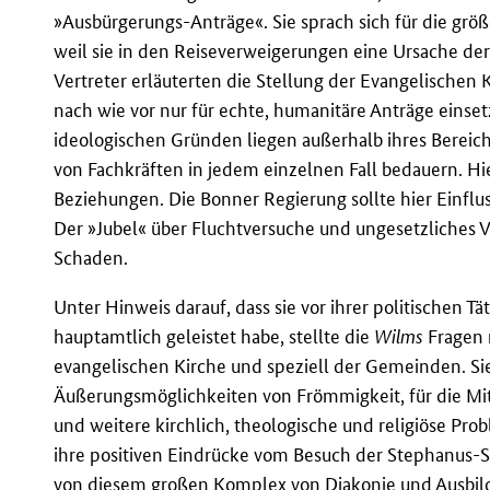
»Ausbürgerungs-Anträge«. Sie sprach sich für die grö
weil sie in den Reiseverweigerungen eine Ursache der
Vertreter erläuterten die Stellung der Evangelischen 
nach wie vor nur für echte, humanitäre Anträge eins
ideologischen Gründen liegen außerhalb ihres Bereic
von Fachkräften in jedem einzelnen Fall bedauern. H
Beziehungen. Die Bonner Regierung sollte hier Einfl
Der »Jubel« über Fluchtversuche und ungesetzliches V
Schaden.
Unter Hinweis darauf, dass sie vor ihrer politischen Tä
hauptamtlich geleistet habe, stellte die
Wilms
Fragen 
evangelischen Kirche und speziell der Gemeinden. Sie 
Äußerungsmöglichkeiten von Frömmigkeit, für die Mit
und weitere kirchlich, theologische und religiöse P
ihre positiven Eindrücke vom Besuch der Stephanus-St
von diesem großen Komplex von Diakonie und Ausbildu