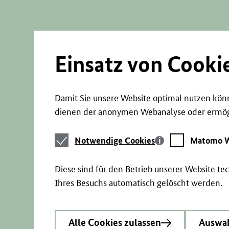
Direkt
zum
Seiteninhalt
springen
Einsatz von Cooki
Damit Sie unsere Website optimal nutzen könn
dienen der anonymen Webanalyse oder ermögl
Notwendige
Matomo
Notwendige Cookies
Matomo W
Cookies
Webstatistik
Diese sind für den Betrieb unserer Website t
Ihres Besuchs automatisch gelöscht werden.
Alle Cookies zulassen
Auswah