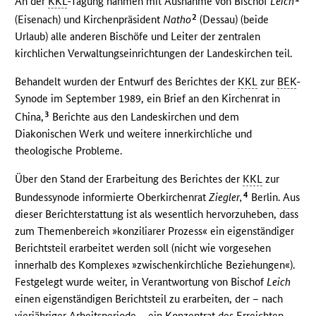
An der
KKL
-Tagung nahmen mit Ausnahme von Bischof
Leich
2
(Eisenach) und Kirchenpräsident
Natho
(Dessau) (beide
Urlaub) alle anderen Bischöfe und Leiter der zentralen
kirchlichen Verwaltungseinrichtungen der Landeskirchen teil.
Behandelt wurden der Entwurf des Berichtes der
KKL
zur
BEK
-
Synode im September 1989, ein Brief an den Kirchenrat in
3
China,
Berichte aus den Landeskirchen und dem
Diakonischen Werk und weitere innerkirchliche und
theologische Probleme.
Über den Stand der Erarbeitung des Berichtes der
KKL
zur
4
Bundessynode informierte Oberkirchenrat
Ziegler,
Berlin. Aus
dieser Berichterstattung ist als wesentlich hervorzuheben, dass
zum Themenbereich »konziliarer Prozess« ein eigenständiger
Berichtsteil erarbeitet werden soll (nicht wie vorgesehen
innerhalb des Komplexes »zwischenkirchliche Beziehungen«).
Festgelegt wurde weiter, in Verantwortung von Bischof
Leich
einen eigenständigen Berichtsteil zu erarbeiten, der – nach
vierjähriger Arbeitsperiode – ein Konzentrat des Erreichten