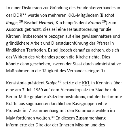
In einer Diskussion zur Gründung des Freidenkerverbandes in
27
der
DDR
wurde von mehreren
KKL
-Mitgliedern (Bischof
28
29
Rogge,
Bischof
Hempel,
Kirchenpräsident
Kramer
) zum
Ausdruck gebracht, dies sei eine Herausforderung für die
Kirchen, insbesondere bezogen auf eine gewissenhaftere und
gründlichere Arbeit und Dienstdurchführung der Pfarrer in
ländlichen Territorien. Es sei jedoch darauf zu achten, ob sich
das Wirken des Verbandes gegen die Kirche richte. Dies
könnte dann geschehen, »wenn der Staat durch administrative
Maßnahmen in die Tätigkeit des Verbandes eingreift«.
30
Konsistorialpräsident
Stolpe
setzte die
KKL
in Kenntnis über
eine am 7. Juli 1989 auf dem Alexanderplatz im Stadtbezirk
Berlin-Mitte geplante »Sitzdemonstration«, mit der bestimmte
Kräfte aus sogenannten kirchlichen Basisgruppen »ihre
Proteste im Zusammenhang mit den Kommunalwahlen im
31
Mai« fortführen wollten.
In diesem Zusammenhang
informierte der Direktor der Inneren Mission und des