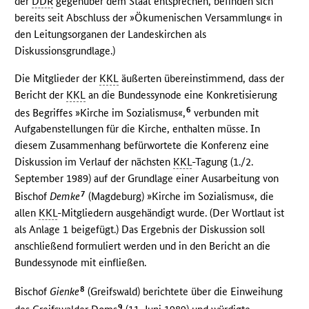
der
DDR
gegenüber dem Staat entsprechen, befinden sich
bereits seit Abschluss der »Ökumenischen Versammlung« in
den Leitungsorganen der Landeskirchen als
Diskussionsgrundlage.)
Die Mitglieder der
KKL
äußerten übereinstimmend, dass der
Bericht der
KKL
an die Bundessynode eine Konkretisierung
6
des Begriffes »Kirche im Sozialismus«,
verbunden mit
Aufgabenstellungen für die Kirche, enthalten müsse. In
diesem Zusammenhang befürwortete die Konferenz eine
Diskussion im Verlauf der nächsten
KKL
-Tagung (1./2.
September 1989) auf der Grundlage einer Ausarbeitung von
7
Bischof
Demke
(Magdeburg) »Kirche im Sozialismus«, die
allen
KKL
-Mitgliedern ausgehändigt wurde. (Der Wortlaut ist
als Anlage 1 beigefügt.) Das Ergebnis der Diskussion soll
anschließend formuliert werden und in den Bericht an die
Bundessynode mit einfließen.
8
Bischof
Gienke
(Greifswald) berichtete über die Einweihung
9