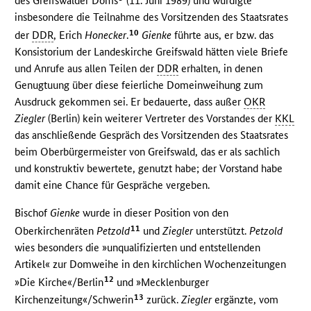
des Greifswalder Doms
(11. Juni 1989) und würdigte
insbesondere die Teilnahme des Vorsitzenden des Staatsrates
10
der
DDR
, Erich
Honecker
.
Gienke
führte aus, er bzw. das
Konsistorium der Landeskirche Greifswald hätten viele Briefe
und Anrufe aus allen Teilen der
DDR
erhalten, in denen
Genugtuung über diese feierliche Domeinweihung zum
Ausdruck gekommen sei. Er bedauerte, dass außer
OKR
Ziegler
(Berlin) kein weiterer Vertreter des Vorstandes der
KKL
das anschließende Gespräch des Vorsitzenden des Staatsrates
beim Oberbürgermeister von Greifswald, das er als sachlich
und konstruktiv bewertete, genutzt habe; der Vorstand habe
damit eine Chance für Gespräche vergeben.
Bischof
Gienke
wurde in dieser Position von den
11
Oberkirchenräten
Petzold
und
Ziegler
unterstützt.
Petzold
wies besonders die »unqualifizierten und entstellenden
Artikel« zur Domweihe in den kirchlichen Wochenzeitungen
12
»Die Kirche«/Berlin
und »Mecklenburger
13
Kirchenzeitung«/Schwerin
zurück.
Ziegler
ergänzte, vom