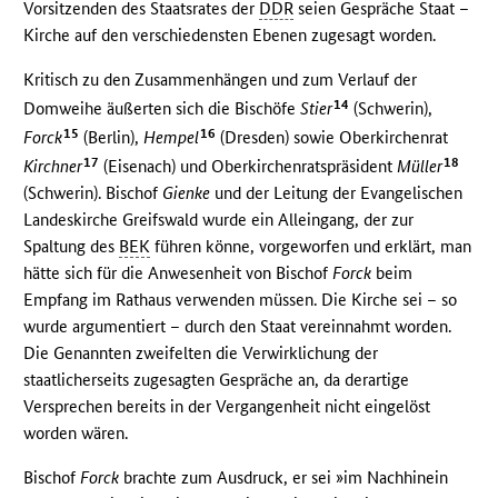
Vorsitzenden des Staatsrates der
DDR
seien Gespräche Staat –
Kirche auf den verschiedensten Ebenen zugesagt worden.
Kritisch zu den Zusammenhängen und zum Verlauf der
14
Domweihe äußerten sich die Bischöfe
Stier
(Schwerin),
15
16
Forck
(Berlin),
Hempel
(Dresden) sowie Oberkirchenrat
17
18
Kirchner
(Eisenach) und Oberkirchenratspräsident
Müller
(Schwerin). Bischof
Gienke
und der Leitung der Evangelischen
Landeskirche Greifswald wurde ein Alleingang, der zur
Spaltung des
BEK
führen könne, vorgeworfen und erklärt, man
hätte sich für die Anwesenheit von Bischof
Forck
beim
Empfang im Rathaus verwenden müssen. Die Kirche sei – so
wurde argumentiert – durch den Staat vereinnahmt worden.
Die Genannten zweifelten die Verwirklichung der
staatlicherseits zugesagten Gespräche an, da derartige
Versprechen bereits in der Vergangenheit nicht eingelöst
worden wären.
Bischof
Forck
brachte zum Ausdruck, er sei »im Nachhinein