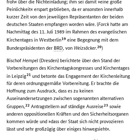
froh« über die Nichteinladung; ihm sei damit »eine große
Peinlichkeit« erspart geblieben, da er ansonsten innerhalb
kurzer Zeit von den jeweiligen Repräsentanten der beiden
deutschen Staaten empfangen worden wäre. (
Forck
hatte am
Nachmittag des 11. Juli 1989 im Rahmen des evangelischen
19
Kirchentages in Westberlin
eine Begegnung mit dem
20
Bundespräsidenten der
BRD
, von
Weizsäcker
.
)
Bischof
Hempel
(Dresden) berichtete über den Stand der
Vorbereitungen des Kirchentagskongresses und Kirchentages
21
in Leipzig
und betonte das Engagement der Kirchenleitung
für deren ordnungsgemäße Vorbereitung. Er brachte die
Hoffnung zum Ausdruck, dass es zu keinen
Auseinandersetzungen zwischen sogenannten alternativen
22
23
Gruppen,
Antragstellern auf ständige Ausreise
sowie
anderen oppositionellen Kräften und den Sicherheitsorganen
kommen würde und »dass der Staat sich nicht provozieren
lässt und sehr großzügig über einiges hinwegsieht«.