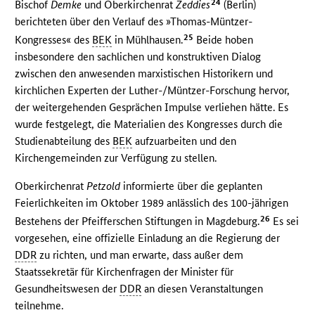
24
Bischof
Demke
und Oberkirchenrat
Zeddies
(Berlin)
berichteten über den Verlauf des »Thomas-Müntzer-
25
Kongresses« des
BEK
in Mühlhausen.
Beide hoben
insbesondere den sachlichen und konstruktiven Dialog
zwischen den anwesenden marxistischen Historikern und
kirchlichen Experten der Luther-/Müntzer-Forschung hervor,
der weitergehenden Gesprächen Impulse verliehen hätte. Es
wurde festgelegt, die Materialien des Kongresses durch die
Studienabteilung des
BEK
aufzuarbeiten und den
Kirchengemeinden zur Verfügung zu stellen.
Oberkirchenrat
Petzold
informierte über die geplanten
Feierlichkeiten im Oktober 1989 anlässlich des 100-jährigen
26
Bestehens der Pfeifferschen Stiftungen in Magdeburg.
Es sei
vorgesehen, eine offizielle Einladung an die Regierung der
DDR
zu richten, und man erwarte, dass außer dem
Staatssekretär für Kirchenfragen der Minister für
Gesundheitswesen der
DDR
an diesen Veranstaltungen
teilnehme.