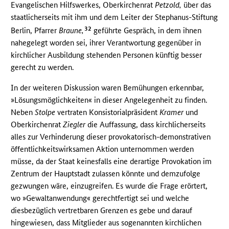
Evangelischen Hilfswerkes, Oberkirchenrat
Petzold,
über das
staatlicherseits mit ihm und dem Leiter der Stephanus-Stiftung
32
Berlin, Pfarrer
Braune,
geführte Gespräch, in dem ihnen
nahegelegt worden sei, ihrer Verantwortung gegenüber in
kirchlicher Ausbildung stehenden Personen künftig besser
gerecht zu werden.
In der weiteren Diskussion waren Bemühungen erkennbar,
»Lösungsmöglichkeiten« in dieser Angelegenheit zu finden.
Neben
Stolpe
vertraten Konsistorialpräsident
Kramer
und
Oberkirchenrat
Ziegler
die Auffassung, dass kirchlicherseits
alles zur Verhinderung dieser provokatorisch-demonstrativen
öffentlichkeitswirksamen Aktion unternommen werden
müsse, da der Staat keinesfalls eine derartige Provokation im
Zentrum der Hauptstadt zulassen könnte und demzufolge
gezwungen wäre, einzugreifen. Es wurde die Frage erörtert,
wo »Gewaltanwendung« gerechtfertigt sei und welche
diesbezüglich vertretbaren Grenzen es gebe und darauf
hingewiesen, dass Mitglieder aus sogenannten kirchlichen