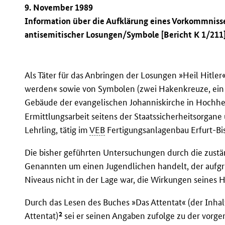
9. November 1989
Information über die Aufklärung eines Vorkommnisse
antisemitischer Losungen/Symbole [Bericht K 1/211
Als Täter für das Anbringen der Losungen »Heil Hitler«
werden« sowie von Symbolen (zwei Hakenkreuze, ein
Gebäude der evangelischen Johanniskirche in Hochh
Ermittlungsarbeit seitens der Staatssicherheitsorgane
Lehrling, tätig im
VEB
Fertigungsanlagenbau Erfurt-Bis
Die bisher geführten Untersuchungen durch die zustä
Genannten um einen Jugendlichen handelt, der aufgr
Niveaus nicht in der Lage war, die Wirkungen seines 
Durch das Lesen des Buches »Das Attentat« (der Inhalt
2
Attentat)
sei er seinen Angaben zufolge zu der vorg