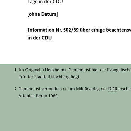
Lage in der CDU
[ohne Datum]
Information Nr. 502/89 über einige beachtensw
in der
CDU
Im Original: »Hockheim«. Gemeint ist hier die Evangelisch
Erfurter Stadtteil Hochberg liegt.
Gemeint ist vermutlich die im Militärverlag der
DDR
erschi
Attentat. Berlin 1985.