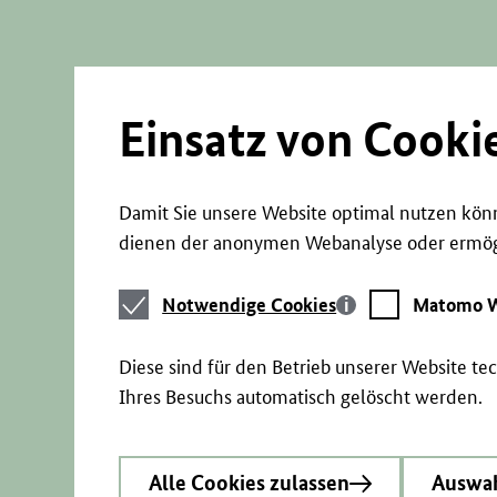
Direkt
zum
Seiteninhalt
springen
Einsatz von Cooki
Damit Sie unsere Website optimal nutzen könn
dienen der anonymen Webanalyse oder ermögl
Notwendige
Matomo
Notwendige Cookies
Matomo W
Cookies
Webstatistik
Diese sind für den Betrieb unserer Website t
Ihres Besuchs automatisch gelöscht werden.
Alle Cookies zulassen
Auswah