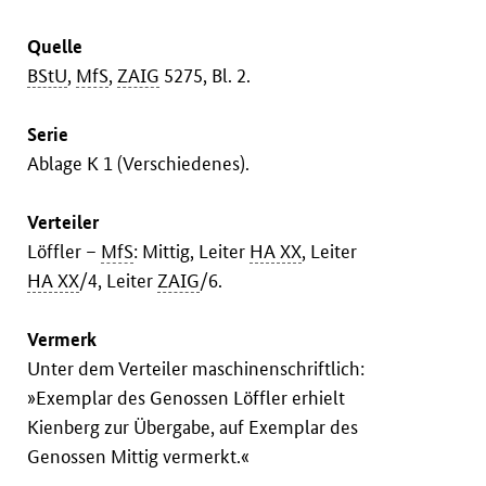
Quelle
BStU
,
MfS
,
ZAIG
5275, Bl. 2.
Serie
Ablage K 1 (Verschiedenes).
Verteiler
Löffler –
MfS
: Mittig, Leiter
HA XX
, Leiter
HA XX
/4, Leiter
ZAIG
/6.
Vermerk
Unter dem Verteiler maschinenschriftlich:
»Exemplar des Genossen Löffler erhielt
Kienberg zur Übergabe, auf Exemplar des
Genossen Mittig vermerkt.«