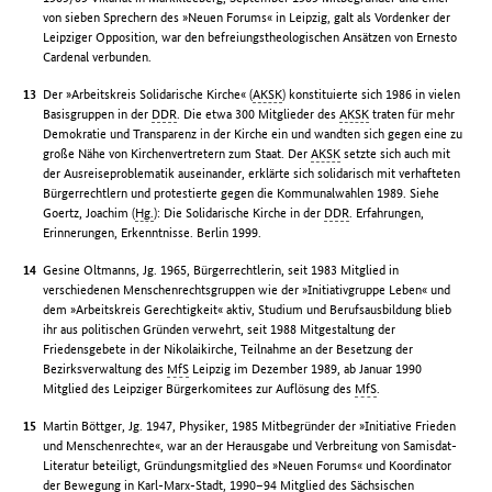
von sieben Sprechern des »Neuen Forums« in Leipzig, galt als Vordenker der
Leipziger Opposition, war den befreiungstheologischen Ansätzen von Ernesto
Cardenal verbunden.
Der »Arbeitskreis Solidarische Kirche« (
AKSK
) konstituierte sich 1986 in vielen
Basisgruppen in der
DDR
. Die etwa 300 Mitglieder des
AKSK
traten für mehr
Demokratie und Transparenz in der Kirche ein und wandten sich gegen eine zu
große Nähe von Kirchenvertretern zum Staat. Der
AKSK
setzte sich auch mit
der Ausreiseproblematik auseinander, erklärte sich solidarisch mit verhafteten
Bürgerrechtlern und protestierte gegen die Kommunalwahlen 1989. Siehe
Goertz, Joachim (
Hg.
): Die Solidarische Kirche in der
DDR
. Erfahrungen,
Erinnerungen, Erkenntnisse. Berlin 1999.
Gesine Oltmanns, Jg. 1965, Bürgerrechtlerin, seit 1983 Mitglied in
verschiedenen Menschenrechtsgruppen wie der »Initiativgruppe Leben« und
dem »Arbeitskreis Gerechtigkeit« aktiv, Studium und Berufsausbildung blieb
ihr aus politischen Gründen verwehrt, seit 1988 Mitgestaltung der
Friedensgebete in der Nikolaikirche, Teilnahme an der Besetzung der
Bezirksverwaltung des
MfS
Leipzig im Dezember 1989, ab Januar 1990
Mitglied des Leipziger Bürgerkomitees zur Auflösung des
MfS
.
Martin Böttger, Jg. 1947, Physiker, 1985 Mitbegründer der »Initiative Frieden
und Menschenrechte«, war an der Herausgabe und Verbreitung von Samisdat-
Literatur beteiligt, Gründungsmitglied des »Neuen Forums« und Koordinator
der Bewegung in Karl-Marx-Stadt, 1990–94 Mitglied des Sächsischen