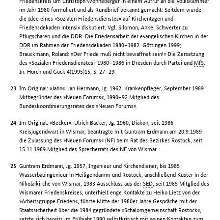
Friedenskreis um Christoph Wonneberger in einem Aufruf an die Volkskammer
im Jahr 1980 formuliert und als Rundbrief bekannt gemacht. Seitdem wurde
die Idee eines »Sozialen Friedensdienstes« auf Kirchentagen und
Friedensdekaden intensiv diskutiert. Vgl. Silomon, Anke: Schwerter zu
Pflugscharen und die
DDR
. Die Friedensarbeit der evangelischen Kirchen in der
DDR
im Rahmen der Friedensdekaden 1980–1982. Göttingen 1999;
Brauckmann, Roland: »Der Friede muß nicht bewaffnet sein!« Die Zersetzung
des »Sozialen Friedensdienstes« 1980–1986 in Dresden durch Partei und
MfS
.
In: Horch und Guck 4(1995)15, S. 27–29.
Im Original: »Jahn«. Jan Hermann, Jg. 1962, Krankenpfleger, September 1989
Mitbegründer des »Neuen Forums«, 1990–92 Mitglied des
Bundeskoordinierungsrates des »Neuen Forums«.
Im Original: »Becker«. Ulrich Bäcker, Jg. 1960, Diakon, seit 1986
Kreisjugendwart in Wismar, beantragte mit Guntram Erdmann am 20.9.1989
die Zulassung des »Neuen Forums« (
NF
) beim Rat des Bezirkes Rostock, seit
15.11.1989 Mitglied des Sprecherrats des
NF
von Wismar.
Guntram Erdmann, Jg. 1957, Ingenieur und Kirchendiener, bis 1985
Wasserbauingenieur in Heiligendamm und Rostock, anschließend Küster in der
Nikolaikirche von Wismar, 1983 Ausschluss aus der
SED
, seit 1985 Mitglied des
Wismarer Friedenskreises, unterhielt enge Kontakte zu Heiko Lietz von der
»Arbeitsgruppe Frieden«, führte Mitte der 1980er Jahre Gespräche mit der
Staatssicherheit über die 1984 gegründete »Schalomgemeinschaft Rostock«,
setzte sich bereits im Frühjahr 1990 selbstkritisch mit seinen Kontakten zum