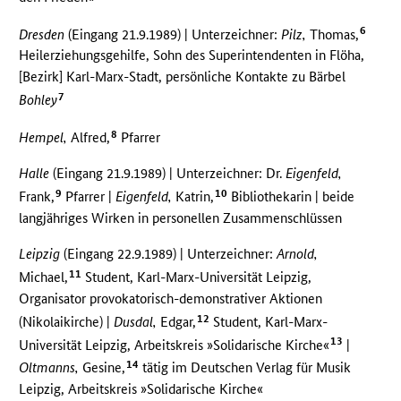
6
Dresden
(Eingang 21.9.1989) | Unterzeichner:
Pilz,
Thomas,
Heilerziehungsgehilfe, Sohn des Superintendenten in Flöha,
[Bezirk] Karl-Marx-Stadt, persönliche Kontakte zu Bärbel
7
Bohley
8
Hempel,
Alfred,
Pfarrer
Halle
(Eingang 21.9.1989) | Unterzeichner: Dr.
Eigenfeld,
9
10
Frank,
Pfarrer |
Eigenfeld,
Katrin,
Bibliothekarin | beide
langjähriges Wirken in personellen Zusammenschlüssen
Leipzig
(Eingang 22.9.1989) | Unterzeichner:
Arnold,
11
Michael,
Student, Karl-Marx-Universität Leipzig,
Organisator provokatorisch-demonstrativer Aktionen
12
(Nikolaikirche) |
Dusdal,
Edgar,
Student, Karl-Marx-
13
Universität Leipzig, Arbeitskreis »Solidarische Kirche«
|
14
Oltmanns,
Gesine,
tätig im Deutschen Verlag für Musik
Leipzig, Arbeitskreis »Solidarische Kirche«