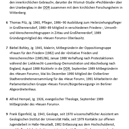
den innerkirchlichen Gebrauch«, darunter die Wismut-Studie »Pechblende« über
den Uranbergbau in der
DDR
zusammen mit dem kirchlichen Forschungsheim in
Wittenberg.
Thomas Pilz, Jg. 1965, Pfleger, 1986–90 Ausbildung zum Heilerziehungspfleger
in Großhennersdorf, 1980–89 Mitglied in verschiedenen Friedens-, Umwelt-
und Menschenrechtsgruppen in Zittau und Großhennerdorf, 1989
Gründungsmitglied des »Neuen Forums« Oberlausitz.
Bärbel Bohley, Jg. 1945, Malerin, Mitbegründerin der Oppositionsgruppe
»Frauen für den Frieden« (1982) und der »Initiative Frieden und
Menschenrechte« (1985/86), Januar 1988 Verhaftung nach Protestaktionen
während der Liebknecht-Luxemburg-Demonstration und Abschiebung nach
England, August 1988 Rückkehr in die
DDR
, September 1989 Mitbegründerin
des »Neuen Forums«, Mai bis Dezember 1990 Mitglied der Ostberliner
Stadtverordnetenversammlung für das »Neue Forum«, 1991 Mitarbeiterin der
Parlamentarischen Gruppe »Neues Forum/Bürgerbewegung« im Berliner
Abgeordnetenhaus.
Alfred Hempel, Jg. 1926, evangelischer Theologe, September 1989
Mitbegründer des »Neuen Forums«.
Frank Eigenfeld, Jg. 1943, Geologe, seit 1970 wissenschaftlicher Assistent am
Geologischen Institut der Universität Halle, seit 1979 Kontakte zur offenen
Jugendarbeit in Halle-Neustadt, 1982 Entlassung aus dem Hochschuldienst,