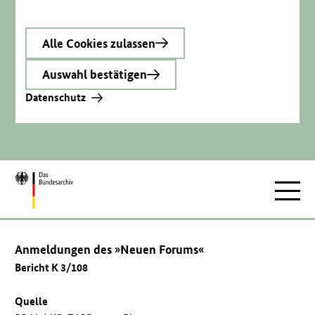
Alle Cookies zulassen
Auswahl bestätigen
Datenschutz
Zur
Hauptnav
Startseite
Anmeldungen des »Neuen Forums«
Bericht K 3/108
Quelle