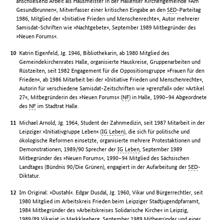
anschließend Arbeit als Hausmeister in der Hallenser Kirchengemeinde »Am
Gesundbrunnen«, Mitverfasser einer kritischen Eingabe an den
SED
-Parteitag
1986, Mitglied der »Initiative Frieden und Menschenrechte«, Autor mehrerer
Samisdat-Schriften wie »Nachtgebete«, September 1989 Mitbegründer des
»Neuen Forums«.
Katrin Eigenfeld, Jg. 1946, Bibliothekarin, ab 1980 Mitglied des
Gemeindekirchenrates Halle, organisierte Hauskreise, Gruppenarbeiten und
Rüstzeiten, seit 1982 Engagement für die Oppositionsgruppe »Frauen für den
Frieden«, ab 1986 Mitarbeit bei der »Initiative Frieden und Menschenrechte«,
Autorin für verschiedene Samisdat-Zeitschriften wie »grenzfall« oder »Artikel
27«, Mitbegründerin des »Neuen Forums« (
NF
) in Halle, 1990–94 Abgeordnete
des
NF
im Stadtrat Halle.
Michael Arnold, Jg. 1964, Student der Zahnmedizin, seit 1987 Mitarbeit in der
Leipziger »Initiativgruppe Leben« (
IG Leben
), die sich für politische und
ökologische Reformen einsetzte, organisierte mehrere Protestaktionen und
Demonstrationen, 1989/90 Sprecher der
IG Leben
, September 1989
Mitbegründer des »Neuen Forums«, 1990–94 Mitglied des Sächsischen
Landtages (Bündnis 90/Die Grünen), engagiert in der Aufarbeitung der
SED
-
Diktatur.
Im Original: »Dustahl«. Edgar Dusdal, Jg. 1960, Vikar und Bürgerrechtler, seit
1980 Mitglied im Arbeitskreis Frieden beim Leipziger Stadtjugendpfarramt,
1984 Mitbegründer des »Arbeitskreises Solidarische Kirche« in Leipzig,
1989/89 Vikariat in Markkleeberg, September 1989 Mitbegründer und einer