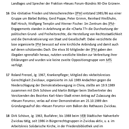
Landtages und Sprecher der Fraktion »Neues Forum-Bündnis 90-Die Grünen«.
Die »Initiative Frieden und Menschenrechte« (
IFM
) entstand 1985/86 aus einer
Gruppe um Bärbel Bohley, Gerd Poppe, Peter Grimm, Reinhard Weißhuhn,
Ralf Hirsch, Wolfgang Templin und Werner Fischer. Im Zentrum des
IFM
-
Engagements standen in Anlehnung an die »Charta 77« die Durchsetzung der
politischen Grund- und Freiheitsrechte, die Herstellung von Rechtsstaatlichkeit
und die Demokratisierung von Staat und Gesellschaft. Dabei verzichtete die
lose organisierte
IFM
bewusst auf eine kirchliche Anbindung und damit auch
auf deren schützendes Dach. Die etwa 30 Mitglieder der
IFM
gaben den
illegalen »grenzfall« heraus, nutzten westliche Medien zur Verbreitung ihrer
Erklärungen und wurden wie keine zweite Oppositionsgruppe vom
MfS
verfolgt.
Roland Frenzel, Jg. 1967, Krankenpfleger, Mitglied des »Arbeitskreises
Gerechtigkeit Zwickau«, organisierte im Juli 1989 Andachten gegen die
Niederschlagung der Demokratiebewegung in China, stellte am 19.9.1989
zusammen mit Dirk Schöwe und Martin Böttger beim Stellvertreter des
Vorsitzenden des Bezirkes Karl-Marx-Stadt einen Antrag auf Zulassung des
»Neuen Forums«, verlas auf einer Demonstration am 25.10.1989 den
Gründungsaufruf des »Neuen Forums« vom Balkon des Rathauses Zwickau.
Dirk Schöwe, Jg. 1963, Busfahrer, bis 1988 beim
VEB
Städtischer Nahverkehr
Zwickau tätig, seit 1986 in Bürgerrechtsgruppen in Zwickau aktiv, u. a. im
Arbeitskreis Solidarische Kirche, in der Friedensbibliothek und im