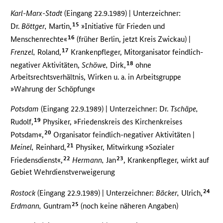
Karl-Marx-Stadt
(Eingang 22.9.1989) | Unterzeichner:
15
Dr.
Böttger,
Martin,
»Initiative für Frieden und
16
Menschenrechte«
(früher Berlin, jetzt Kreis Zwickau) |
17
Frenzel,
Roland,
Krankenpfleger, Mitorganisator feindlich-
18
negativer Aktivitäten,
Schöwe,
Dirk,
ohne
Arbeitsrechtsverhältnis, Wirken u. a. in Arbeitsgruppe
»Wahrung der Schöpfung«
Potsdam
(Eingang 22.9.1989) | Unterzeichner: Dr.
Tschäpe,
19
Rudolf,
Physiker, »Friedenskreis des Kirchenkreises
20
Potsdam«,
Organisator feindlich-negativer Aktivitäten |
21
Meinel,
Reinhard,
Physiker, Mitwirkung »Sozialer
22
23
Friedensdienst«,
Hermann,
Jan
, Krankenpfleger, wirkt auf
Gebiet Wehrdienstverweigerung
24
Rostock
(Eingang 22.9.1989) | Unterzeichner:
Bäcker,
Ulrich,
25
Erdmann,
Guntram
(noch keine näheren Angaben)