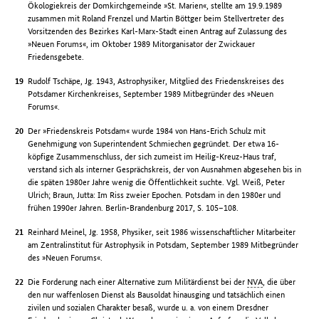
Ökologiekreis der Domkirchgemeinde »St. Marien«, stellte am 19.9.1989
zusammen mit Roland Frenzel und Martin Böttger beim Stellvertreter des
Vorsitzenden des Bezirkes Karl-Marx-Stadt einen Antrag auf Zulassung des
»Neuen Forums«, im Oktober 1989 Mitorganisator der Zwickauer
Friedensgebete.
Rudolf Tschäpe, Jg. 1943, Astrophysiker, Mitglied des Friedenskreises des
Potsdamer Kirchenkreises, September 1989 Mitbegründer des »Neuen
Forums«.
Der »Friedenskreis Potsdam« wurde 1984 von Hans-Erich Schulz mit
Genehmigung von Superintendent Schmiechen gegründet. Der etwa 16-
köpfige Zusammenschluss, der sich zumeist im Heilig-Kreuz-Haus traf,
verstand sich als interner Gesprächskreis, der von Ausnahmen abgesehen bis in
die späten 1980er Jahre wenig die Öffentlichkeit suchte. Vgl. Weiß, Peter
Ulrich; Braun, Jutta: Im Riss zweier Epochen. Potsdam in den 1980er und
frühen 1990er Jahren. Berlin-Brandenburg 2017, S. 105–108.
Reinhard Meinel, Jg. 1958, Physiker, seit 1986 wissenschaftlicher Mitarbeiter
am Zentralinstitut für Astrophysik in Potsdam, September 1989 Mitbegründer
des »Neuen Forums«.
Die Forderung nach einer Alternative zum Militärdienst bei der
NVA
, die über
den nur waffenlosen Dienst als Bausoldat hinausging und tatsächlich einen
zivilen und sozialen Charakter besaß, wurde u. a. von einem Dresdner