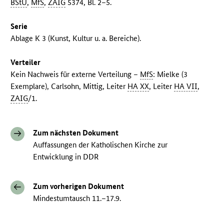
BStU
,
MfS
,
ZAIG
5374, Bl. 2–5.
Serie
Ablage K 3 (Kunst, Kultur u. a. Bereiche).
Verteiler
Kein Nachweis für externe Verteilung –
MfS
: Mielke (3
Exemplare), Carlsohn, Mittig, Leiter
HA XX
, Leiter
HA VII
,
ZAIG
/1.
Zum nächsten Dokument
Auffassungen der Katholischen Kirche zur
Entwicklung in DDR
Zum vorherigen Dokument
Mindestumtausch 11.–17.9.