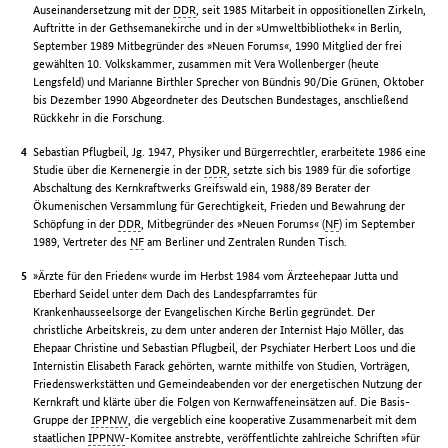
Auseinandersetzung mit der
DDR
, seit 1985 Mitarbeit in oppositionellen Zirkeln,
Auftritte in der Gethsemanekirche und in der »Umweltbibliothek« in Berlin,
September 1989 Mitbegründer des »Neuen Forums«, 1990 Mitglied der frei
gewählten 10. Volkskammer, zusammen mit Vera Wollenberger (heute
Lengsfeld) und Marianne Birthler Sprecher von Bündnis 90/Die Grünen, Oktober
bis Dezember 1990 Abgeordneter des Deutschen Bundestages, anschließend
Rückkehr in die Forschung.
Sebastian Pflugbeil, Jg. 1947, Physiker und Bürgerrechtler, erarbeitete 1986 eine
Studie über die Kernenergie in der
DDR
, setzte sich bis 1989 für die sofortige
Abschaltung des Kernkraftwerks Greifswald ein, 1988/89 Berater der
Ökumenischen Versammlung für Gerechtigkeit, Frieden und Bewahrung der
Schöpfung in der
DDR
, Mitbegründer des »Neuen Forums« (
NF
) im September
1989, Vertreter des
NF
am Berliner und Zentralen Runden Tisch.
»Ärzte für den Frieden« wurde im Herbst 1984 vom Ärzteehepaar Jutta und
Eberhard Seidel unter dem Dach des Landespfarramtes für
Krankenhausseelsorge der Evangelischen Kirche Berlin gegründet. Der
christliche Arbeitskreis, zu dem unter anderen der Internist Hajo Möller, das
Ehepaar Christine und Sebastian Pflugbeil, der Psychiater Herbert Loos und die
Internistin Elisabeth Farack gehörten, warnte mithilfe von Studien, Vorträgen,
Friedenswerkstätten und Gemeindeabenden vor der energetischen Nutzung der
Kernkraft und klärte über die Folgen von Kernwaffeneinsätzen auf. Die Basis-
Gruppe der
IPPNW
, die vergeblich eine kooperative Zusammenarbeit mit dem
staatlichen
IPPNW
-Komitee anstrebte, veröffentlichte zahlreiche Schriften »für