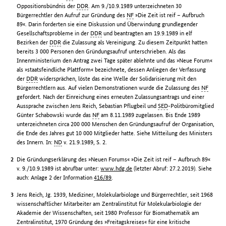
Oppositionsbündnis der
DDR
. Am 9./10.9.1989 unterzeichneten 30
Bürgerrechtler den Aufruf zur Gründung des
NF
»Die Zeit ist reif – Aufbruch
89«. Darin forderten sie eine Diskussion und Überwindung grundlegender
Gesellschaftsprobleme in der
DDR
und beantragten am 19.9.1989 in elf
Bezirken der
DDR
die Zulassung als Vereinigung. Zu diesem Zeitpunkt hatten
bereits 3 000 Personen den Gründungsaufruf unterschrieben. Als das
Innenministerium den Antrag zwei Tage später ablehnte und das »Neue Forum«
als »staatsfeindliche Plattform« bezeichnete, dessen Anliegen der Verfassung
der
DDR
widersprächen, löste das eine Welle der Solidarisierung mit den
Bürgerrechtlern aus. Auf vielen Demonstrationen wurde die Zulassung des
NF
gefordert. Nach der Einreichung eines erneuten Zulassungsantrags und einer
Aussprache zwischen Jens Reich, Sebastian Pflugbeil und
SED
-Politbüromitglied
Günter Schabowski wurde das
NF
am 8.11.1989 zugelassen. Bis Ende 1989
unterzeichneten circa 200 000 Menschen den Gründungsaufruf der Organisation,
die Ende des Jahres gut 10 000 Mitglieder hatte. Siehe Mitteilung des Ministers
des Innern. In:
ND
v. 21.9.1989, S. 2.
Die Gründungserklärung des »Neuen Forums« »Die Zeit ist reif – Aufbruch 89«
v. 9./10.9.1989 ist abrufbar unter:
www.hdg.de
(letzter Abruf: 27.2.2019). Siehe
auch: Anlage 2 der Information
416/89
.
Jens Reich, Jg. 1939, Mediziner, Molekularbiologe und Bürgerrechtler, seit 1968
wissenschaftlicher Mitarbeiter am Zentralinstitut für Molekularbiologie der
Akademie der Wissenschaften, seit 1980 Professor für Biomathematik am
Zentralinstitut, 1970 Gründung des »Freitagskreises« für eine kritische