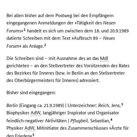
Bei allen bisher auf dem Postweg bei den Empfängern
eingegangenen Anmeldungen der »Tätigkeit des
Neuen
1
Forums
«
handelt es sich um zwischen dem 18. und 20.9.1989
datierte Schreiben mit dem Text »Aufbruch 89 –
Neues
2
Forum
« als Anlage.
Die Schreiben sind – mit Ausnahme des an das
MdI
gerichteten – an den Stellvertreter des Vorsitzenden des Rates
des Bezirkes für Inneres (bzw. in Berlin an den Stellvertreter
des Oberbürgermeisters für Inneres) adressiert.
Bisher sind eingegangen:
3
Berlin
(Eingang ca. 21.9.1989) | Unterzeichner:
Reich,
Jens,
Biophysiker
AdW
, langjähriger Inspirator und Organisator
4
feindlich-negativer Aktivitäten |
Pflugbeil,
Sebastian,
Physiker
AdW
, Mitinitiator des Zusammenschlusses »Ärzte für
5
den Frieden«