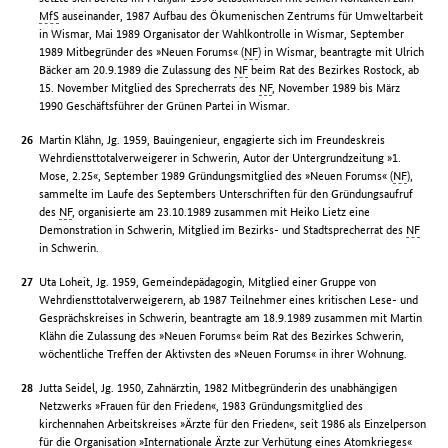
MfS
auseinander, 1987 Aufbau des Ökumenischen Zentrums für Umweltarbeit
in Wismar, Mai 1989 Organisator der Wahlkontrolle in Wismar, September
1989 Mitbegründer des »Neuen Forums« (
NF
) in Wismar, beantragte mit Ulrich
Bäcker am 20.9.1989 die Zulassung des
NF
beim Rat des Bezirkes Rostock, ab
15. November Mitglied des Sprecherrats des
NF
, November 1989 bis März
1990 Geschäftsführer der Grünen Partei in Wismar.
Martin Klähn, Jg. 1959, Bauingenieur, engagierte sich im Freundeskreis
Wehrdiensttotalverweigerer in Schwerin, Autor der Untergrundzeitung »1.
Mose, 2.25«, September 1989 Gründungsmitglied des »Neuen Forums« (
NF
),
sammelte im Laufe des Septembers Unterschriften für den Gründungsaufruf
des
NF
, organisierte am 23.10.1989 zusammen mit Heiko Lietz eine
Demonstration in Schwerin, Mitglied im Bezirks- und Stadtsprecherrat des
NF
in Schwerin.
Uta Loheit, Jg. 1959, Gemeindepädagogin, Mitglied einer Gruppe von
Wehrdiensttotalverweigerern, ab 1987 Teilnehmer eines kritischen Lese- und
Gesprächskreises in Schwerin, beantragte am 18.9.1989 zusammen mit Martin
Klähn die Zulassung des »Neuen Forums« beim Rat des Bezirkes Schwerin,
wöchentliche Treffen der Aktivsten des »Neuen Forums« in ihrer Wohnung.
Jutta Seidel, Jg. 1950, Zahnärztin, 1982 Mitbegründerin des unabhängigen
Netzwerks »Frauen für den Frieden«, 1983 Gründungsmitglied des
kirchennahen Arbeitskreises »Ärzte für den Frieden«, seit 1986 als Einzelperson
für die Organisation »Internationale Ärzte zur Verhütung eines Atomkrieges«