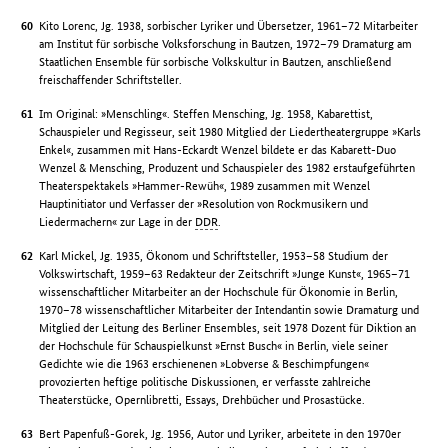
Kito Lorenc, Jg. 1938, sorbischer Lyriker und Übersetzer, 1961–72 Mitarbeiter
am Institut für sorbische Volksforschung in Bautzen, 1972–79 Dramaturg am
Staatlichen Ensemble für sorbische Volkskultur in Bautzen, anschließend
freischaffender Schriftsteller.
Im Original: »Menschling«. Steffen Mensching, Jg. 1958, Kabarettist,
Schauspieler und Regisseur, seit 1980 Mitglied der Liedertheatergruppe »Karls
Enkel«, zusammen mit Hans-Eckardt Wenzel bildete er das Kabarett-Duo
Wenzel & Mensching, Produzent und Schauspieler des 1982 erstaufgeführten
Theaterspektakels »Hammer-Rewüh«, 1989 zusammen mit Wenzel
Hauptinitiator und Verfasser der »Resolution von Rockmusikern und
Liedermachern« zur Lage in der
DDR
.
Karl Mickel, Jg. 1935, Ökonom und Schriftsteller, 1953–58 Studium der
Volkswirtschaft, 1959–63 Redakteur der Zeitschrift »Junge Kunst«, 1965–71
wissenschaftlicher Mitarbeiter an der Hochschule für Ökonomie in Berlin,
1970–78 wissenschaftlicher Mitarbeiter der Intendantin sowie Dramaturg und
Mitglied der Leitung des Berliner Ensembles, seit 1978 Dozent für Diktion an
der Hochschule für Schauspielkunst »Ernst Busch« in Berlin, viele seiner
Gedichte wie die 1963 erschienenen »Lobverse & Beschimpfungen«
provozierten heftige politische Diskussionen, er verfasste zahlreiche
Theaterstücke, Opernlibretti, Essays, Drehbücher und Prosastücke.
Bert Papenfuß-Gorek, Jg. 1956, Autor und Lyriker, arbeitete in den 1970er