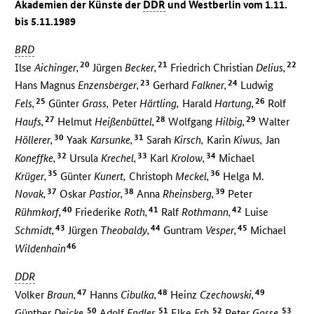
Akademien der Künste der
DDR
und Westberlin vom 1.11.
bis 5.11.1989
BRD
20
21
22
Ilse
Aichinger,
Jürgen
Becker,
Friedrich Christian
Delius,
23
24
Hans Magnus
Enzensberger,
Gerhard
Falkner,
Ludwig
25
26
Fels,
Günter
Grass,
Peter
Härtling,
Harald
Hartung,
Rolf
27
28
29
Haufs,
Helmut
Heißenbüttel,
Wolfgang
Hilbig,
Walter
30
31
Höllerer,
Yaak
Karsunke,
Sarah
Kirsch,
Karin
Kiwus,
Jan
32
33
34
Koneffke,
Ursula
Krechel,
Karl
Krolow,
Michael
35
36
Krüger,
Günter
Kunert,
Christoph
Meckel,
Helga M.
37
38
39
Novak,
Oskar
Pastior,
Anna
Rheinsberg,
Peter
40
41
42
Rühmkorf,
Friederike
Roth,
Ralf
Rothmann,
Luise
43
44
45
Schmidt,
Jürgen
Theobaldy,
Guntram
Vesper,
Michael
46
Wildenhain
DDR
47
48
49
Volker
Braun,
Hanns
Cibulka,
Heinz
Czechowski,
50
51
52
53
Günther
Deicke,
Adolf
Endler,
Elke
Erb,
Peter
Gosse,