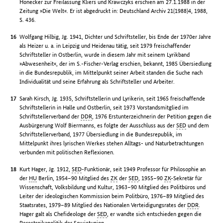
Honecker zur Freilassung Kliers und Krawczyks erschien am 27.1.1988 in der
Zeitung »Die Welt«. Er ist abgedruckt in: Deutschland Archiv 21(1988)4, 1988,
S. 436.
Wolfgang Hilbig, Jg. 1941, Dichter und Schriftsteller, bis Ende der 1970er Jahre
als Heizer u. a. in Leipzig und Heidenau tätig, seit 1979 freischaffender
Schriftsteller in Ostberlin, wurde in diesem Jahr mit seinem Lyrikband
»Abwesenheit«, der im S.-Fischer-Verlag erschien, bekannt, 1985 Übersiedlung
in die Bundesrepublik, im Mittelpunkt seiner Arbeit standen die Suche nach
Individualität und seine Erfahrung als Schriftsteller und Arbeiter.
Sarah Kirsch, Jg. 1935, Schriftstellerin und Lyrikerin, seit 1965 freischaffende
Schriftstellerin in Halle und Ostberlin, seit 1973 Vorstandsmitglied im
Schriftstellerverband der
DDR
, 1976 Erstunterzeichnerin der Petition gegen die
Ausbürgerung Wolf Biermanns, es folgte der Ausschluss aus der
SED
und dem
Schriftstellerverband, 1977 Übersiedlung in die Bundesrepublik, im
Mittelpunkt ihres lyrischen Werkes stehen Alltags- und Naturbetrachtungen
verbunden mit politischen Reflexionen.
Kurt Hager, Jg. 1912,
SED
-Funktionär, seit 1949 Professor für Philosophie an
der
HU
Berlin, 1954–90 Mitglied des
ZK
der
SED
, 1955–90
ZK
-Sekretär für
Wissenschaft, Volksbildung und Kultur, 1963–90 Mitglied des Politbüros und
Leiter der ideologischen Kommission beim Politbüro, 1976–89 Mitglied des
Staatsrates, 1979–89 Mitglied des Nationalen Verteidigungsrates der
DDR
.
Hager galt als Chefideologe der
SED
, er wandte sich entschieden gegen die
Perestroikapolitik der Sowjetunion.