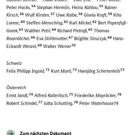
54
55
Peter
Hacks,
Stephan
Hermlin,
Heinz
Kahlau,
Rainer
56
57
58
59
Kirsch,
Wulf
Kirsten,
Uwe
Kolbe,
Gisela
Kraft,
Kito
60
61
62
Lorenc,
Steffen
Mensching,
Karl
Mickel,
Bert
Papenfuß-
63
64
65
Gorek,
Walther
Petri,
Richard
Pietraß,
Thomas
66
67
68
Rosenlöcher,
Eva
Strittmatter,
Brigitte
Struczyk,
Hans-
69
70
Eckardt
Wenzel,
Walter
Werner
Schweiz
71
72
73
Felix Philipp
Ingold,
Kurt
Marti,
Hansjörg
Schertenleib
Österreich
74
75
76
Ernst
Jandl,
Alfred
Kolleritsch,
Friederike
Mayröcker,
77
78
Robert
Schindel,
Jutta
Schutting,
Peter
Waterhouse
79
Zum nächsten Dokument