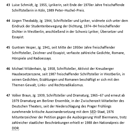
Luise Schmidt, Jg. 1955, Lyrikerin, seit Ende der 1970er Jahre freischaffende
Schriftstellerin in Köln, 1989 Peter-Huchel-Preis.
Jürgen Theobaldy, Jg. 1944, Schriftsteller und Lyriker, widmete sich unter dem
Eindruck der Studentenbewegung der Dichtung, 1974–84 freischaffender
Dichter in Westberlin, anschließend in der Schweiz Lyriker, Übersetzer und
Essayist.
Guntram Vesper, Jg. 1941, seit Mitte der 1950er Jahre freischaffender
Schriftsteller, Zeichner und Essayist, verfasste zahlreiche Gedichte, Romane,
Hörspiele und Radioessays.
Michael Wildenhain, Jg. 1958, Schriftsteller, Aktivist der Kreuzberger
Hausbesetzerszene, seit 1987 freischaffender Schriftsteller in Westberlin, in
seinen Gedichten, Erzählungen und Romanen beschäftigt er sich mit den
Themen Gewalt, Links- und Rechtsradikalismus.
Volker Braun, Jg. 1939, Schriftsteller und Dramaturg, 1965–67 und erneut ab
1979 Dramaturg am Berliner Ensemble, in der Zwischenzeit Mitarbeiter des
Deutschen Theaters, seit der Niederschlagung des Prager Frühlings
zunehmende kritische Auseinandersetzung mit dem
SED
-Staat, 1976
Mitunterzeichner der Petition gegen die Ausbürgerung Wolf Biermanns, trotz
zahlreicher staatlicher Beschränkungen erhielt er 1988 den Nationalpreis der
DDR
.