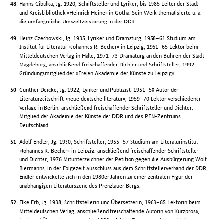
Hanns Cibulka, Jg. 1920, Schriftsteller und Lyriker, bis 1985 Leiter der Stadt-
und Kreisbibliothek »Heinrich Heine« in Gotha. Sein Werk thematisierte u. a.
die umfangreiche Umweltzerstörung in der
DDR
.
Heinz Czechowski, Jg. 1935, Lyriker und Dramaturg, 1958–61 Studium am
Institut für Literatur »Johannes R. Becher« in Leipzig, 1961–65 Lektor beim
Mitteldeutschen Verlag in Halle, 1971–73 Dramaturg an den Bühnen der Stadt
Magdeburg, anschließend freischaffender Dichter und Schriftsteller, 1992
Gründungsmitglied der »Freien Akademie der Künste zu Leipzig«.
Günther Deicke, Jg. 1922, Lyriker und Publizist, 1951–58 Autor der
Literaturzeitschrift »neue deutsche literatur«, 1959–70 Lektor verschiedener
Verlage in Berlin, anschließend freischaffender Schriftsteller und Dichter,
Mitglied der Akademie der Künste der
DDR
und des
PEN
-Zentrums
Deutschland.
Adolf Endler, Jg. 1930, Schriftsteller, 1955–57 Studium am Literaturinstitut
»Johannes R. Becher« in Leipzig, anschließend freischaffender Schriftsteller
und Dichter, 1976 Mitunterzeichner der Petition gegen die Ausbürgerung Wolf
Biermanns, in der Folgezeit Ausschluss aus dem Schriftstellerverband der
DDR
,
Endler entwickelte sich in den 1980er Jahren zu einer zentralen Figur der
unabhängigen Literaturszene des Prenzlauer Bergs.
Elke Erb, Jg. 1938, Schriftstellerin und Übersetzerin, 1963–65 Lektorin beim
Mitteldeutschen Verlag, anschließend freischaffende Autorin von Kurzprosa,