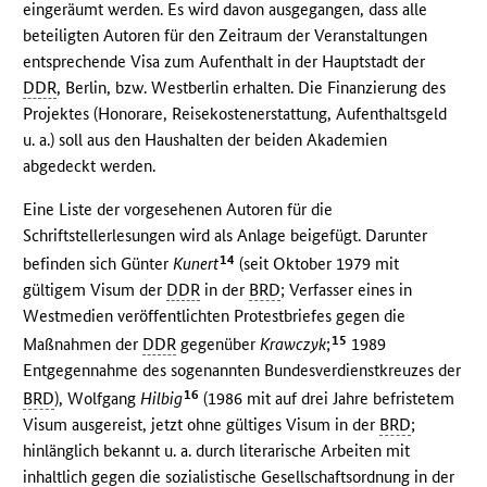
eingeräumt werden. Es wird davon ausgegangen, dass alle
beteiligten Autoren für den Zeitraum der Veranstaltungen
entsprechende Visa zum Aufenthalt in der Hauptstadt der
DDR
, Berlin, bzw. Westberlin erhalten. Die Finanzierung des
Projektes (Honorare, Reisekostenerstattung, Aufenthaltsgeld
u. a.) soll aus den Haushalten der beiden Akademien
abgedeckt werden.
Eine Liste der vorgesehenen Autoren für die
Schriftstellerlesungen wird als Anlage beigefügt. Darunter
14
befinden sich Günter
Kunert
(seit Oktober 1979 mit
gültigem Visum der
DDR
in der
BRD
; Verfasser eines in
Westmedien veröffentlichten Protestbriefes gegen die
15
Maßnahmen der
DDR
gegenüber
Krawczyk
;
1989
Entgegennahme des sogenannten Bundesverdienstkreuzes der
16
BRD
), Wolfgang
Hilbig
(1986 mit auf drei Jahre befristetem
Visum ausgereist, jetzt ohne gültiges Visum in der
BRD
;
hinlänglich bekannt u. a. durch literarische Arbeiten mit
inhaltlich gegen die sozialistische Gesellschaftsordnung in der