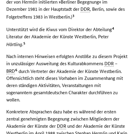
der von
Hermlin
initiierten »Berliner Begegnung« im
Dezember 1981 in der Hauptstadt der
DDR
, Berlin, sowie des
3
Folgetreffens 1983 in Westberlin.)
4
Unterstützt wird die
Kiwus
vom Direktor der Abteilung
Literatur der Akademie der Künste Westberlin, Peter
5
Härtling
.
Nach internen Hinweisen erfolgten Anstöße zu diesem Projekt
in unzulässiger Ausweitung des Kulturabkommens
DDR
–
6
BRD
durch Vertreter der Akademie der Künste Westberlin.
Offensichtlich steht dieses Vorhaben im Zusammenhang mit
deren ständigen Aktivitäten, Veranstaltungen mit
sogenanntem gesamtdeutschen Charakter durchführen zu
wollen.
Konkretere Absprachen dazu habe es während der ersten
zentral genehmigten Begegnung zwischen Mitgliedern der
Akademie der Künste der
DDR
und der Akademie der Künste
Westberlin im April 1988 zwischen Stephan
Hermlin
und Karin