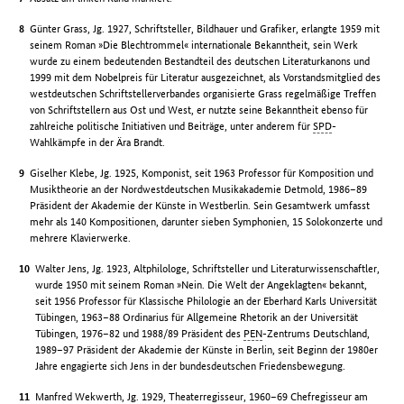
Günter Grass, Jg. 1927, Schriftsteller, Bildhauer und Grafiker, erlangte 1959 mit
seinem Roman »Die Blechtrommel« internationale Bekanntheit, sein Werk
wurde zu einem bedeutenden Bestandteil des deutschen Literaturkanons und
1999 mit dem Nobelpreis für Literatur ausgezeichnet, als Vorstandsmitglied des
westdeutschen Schriftstellerverbandes organisierte Grass regelmäßige Treffen
von Schriftstellern aus Ost und West, er nutzte seine Bekanntheit ebenso für
zahlreiche politische Initiativen und Beiträge, unter anderem für
SPD
-
Wahlkämpfe in der Ära Brandt.
Giselher Klebe, Jg. 1925, Komponist, seit 1963 Professor für Komposition und
Musiktheorie an der Nordwestdeutschen Musikakademie Detmold, 1986–89
Präsident der Akademie der Künste in Westberlin. Sein Gesamtwerk umfasst
mehr als 140 Kompositionen, darunter sieben Symphonien, 15 Solokonzerte und
mehrere Klavierwerke.
Walter Jens, Jg. 1923, Altphilologe, Schriftsteller und Literaturwissenschaftler,
wurde 1950 mit seinem Roman »Nein. Die Welt der Angeklagten« bekannt,
seit 1956 Professor für Klassische Philologie an der Eberhard Karls Universität
Tübingen, 1963–88 Ordinarius für Allgemeine Rhetorik an der Universität
Tübingen, 1976–82 und 1988/89 Präsident des
PEN
-Zentrums Deutschland,
1989–97 Präsident der Akademie der Künste in Berlin, seit Beginn der 1980er
Jahre engagierte sich Jens in der bundesdeutschen Friedensbewegung.
Manfred Wekwerth, Jg. 1929, Theaterregisseur, 1960–69 Chefregisseur am