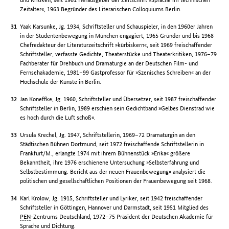
Zeitalter«, 1963 Begründer des Literarischen Colloquiums Berlin.
Yaak Karsunke, Jg. 1934, Schriftsteller und Schauspieler, in den 1960er Jahren
in der Studentenbewegung in München engagiert, 1965 Gründer und bis 1968
Chefredakteur der Literaturzeitschrift »kürbiskern«, seit 1969 freischaffender
Schriftsteller, verfasste Gedichte, Theaterstücke und Theaterkritiken, 1976–79
Fachberater für Drehbuch und Dramaturgie an der Deutschen Film- und
Fernsehakademie, 1981–99 Gastprofessor für »Szenisches Schreiben« an der
Hochschule der Künste in Berlin.
Jan Koneffke, Jg. 1960, Schriftsteller und Übersetzer, seit 1987 freischaffender
Schriftsteller in Berlin, 1989 erschien sein Gedichtband »Gelbes Dienstrad wie
es hoch durch die Luft schoß«.
Ursula Krechel, Jg. 1947, Schriftstellerin, 1969–72 Dramaturgin an den
Städtischen Bühnen Dortmund, seit 1972 freischaffende Schriftstellerin in
Frankfurt/M., erlangte 1974 mit ihrem Bühnenstück »Erika« größere
Bekanntheit, ihre 1976 erschienene Untersuchung »Selbsterfahrung und
Selbstbestimmung. Bericht aus der neuen Frauenbewegung« analysiert die
politischen und gesellschaftlichen Positionen der Frauenbewegung seit 1968.
Karl Krolow, Jg. 1915, Schriftsteller und Lyriker, seit 1942 freischaffender
Schriftsteller in Göttingen, Hannover und Darmstadt, seit 1951 Mitglied des
PEN
-Zentrums Deutschland, 1972–75 Präsident der Deutschen Akademie für
Sprache und Dichtung.