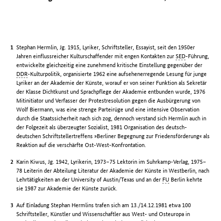
Stephan Hermlin, Jg. 1915, Lyriker, Schriftsteller, Essayist, seit den 1950er
Jahren einflussreicher Kulturschaffender mit engen Kontakten zur
SED
-Führung,
entwickelte gleichzeitig eine zunehmend kritische Einstellung gegenüber der
DDR
-Kulturpolitik, organisierte 1962 eine aufsehenerregende Lesung für junge
Lyriker an der Akademie der Künste, worauf er von seiner Funktion als Sekretär
der Klasse Dichtkunst und Sprachpflege der Akademie entbunden wurde, 1976
Mitinitiator und Verfasser der Protestresolution gegen die Ausbürgerung von
Wolf Biermann, was eine strenge Parteirüge und eine intensive Observation
durch die Staatssicherheit nach sich zog, dennoch verstand sich Hermlin auch in
der Folgezeit als überzeugter Sozialist, 1981 Organisation des deutsch-
deutschen Schriftstellertreffens »Berliner Begegnung zur Friedensförderung« als
Reaktion auf die verschärfte Ost-West-Konfrontation.
Karin Kiwus, Jg. 1942, Lyrikerin, 1973–75 Lektorin im Suhrkamp-Verlag, 1975–
78 Leiterin der Abteilung Literatur der Akademie der Künste in Westberlin, nach
Lehrtätigkeiten an der University of Austin/Texas und an der
FU
Berlin kehrte
sie 1987 zur Akademie der Künste zurück.
Auf Einladung Stephan Hermlins trafen sich am 13./14.12.1981 etwa 100
Schriftsteller, Künstler und Wissenschaftler aus West- und Osteuropa in