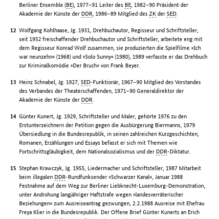
Berliner Ensemble (
BE
), 1977–91 Leiter des
BE
, 1982–90 Präsident der
Akademie der Künste der
DDR
, 1986–89 Mitglied des
ZK
der
SED
.
Wolfgang Kohlhaase, Jg. 1931, Drehbuchautor, Regisseur und Schriftsteller,
seit 1952 freischaffender Drehbuchautor und Schriftsteller, arbeitete eng mit
dem Regisseur Konrad Wolf zusammen, sie produzierten die Spielfilme »Ich
war neunzehn« (1968) und »Solo Sunny« (1980), 1989 verfasste er das Drehbuch
zur Kriminalkomödie »Der Bruch« von Frank Beyer.
Heinz Schnabel, Jg. 1927,
SED
-Funktionär, 1967–90 Mitglied des Vorstandes
des Verbandes der Theaterschaffenden, 1971–90 Generaldirektor der
Akademie der Künste der
DDR
.
Günter Kunert, Jg. 1929, Schriftsteller und Maler, gehörte 1976 zu den
Erstunterzeichnern der Petition gegen die Ausbürgerung Biermanns, 1979
Übersiedlung in die Bundesrepublik, in seinen zahlreichen Kurzgeschichten,
Romanen, Erzählungen und Essays befasst er sich mit Themen wie
Fortschrittsgläubigkeit, dem Nationalsozialismus und der
DDR
-Diktatur.
Stephan Krawczyk, Jg. 1955, Liedermacher und Schriftsteller, 1987 Mitarbeit
beim illegalen
DDR
-Rundfunksender »Schwarzer Kanal«, Januar 1988
Festnahme auf dem Weg zur Berliner Liebknecht-Luxemburg-Demonstration,
unter Androhung langjähriger Haftstrafe wegen »landesverräterischer
Beziehungen« zum Ausreiseantrag gezwungen, 2.2.1988 Ausreise mit Ehefrau
Freya Klier in die Bundesrepublik. Der Offene Brief Günter Kunerts an Erich