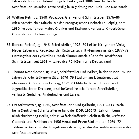
Jahren als Ton- und Beleuchtungstechniker, seit 1980 freischaffender
Schriftsteller, las seine Texte häufig in Begleitung von Punk- und Rockbands.
Walther Petri, Jg. 1940, Pädagoge, Grafiker und Schriftsteller, 1976–80
wissenschaftlicher Mitarbeiter der Pädagogischen Hochschule Leipzig, seit
1980 freischaffender Maler, Grafiker und Bildhauer, verfasste Kinderbücher,
Gedichte und Hörfunkbeiträge.
Richard Pietraß, Jg. 1946, Schriftsteller, 1975–79 Lektor für Lyrik im Verlag
Neues Leben und Redakteur der Kulturzeitschrift »Temperamente«, 1977–79
Herausgeber der Lyrikreihe »Poesiealbum«, anschließend freischaffender
Schriftsteller, seit 1989 Mitglied des
PEN
-Zentrums Deutschland.
Thomas Rosenlöcher, Jg. 1947, Schriftsteller und Lyriker, in den frühen 1970er
Jahren als Arbeitsökonom tätig, 1976–79 Studium am Literaturinstitut
»Johannes R. Becher« in Leipzig, 1979–83 Mitarbeiter am Kinder- und
Jugendtheater in Dresden, anschließend freischaffender Schriftsteller,
verfasste Gedichte, Kinderbücher und Essays.
Eva Strittmatter, Jg. 1930, Schriftstellerin und Lyrikerin, 1951–53 Lektorin
beim Deutschen Schriftstellerverband der
DDR
, 1953/54 Lektorin beim
Kinderbuchverlag Berlin, seit 1954 freischaffende Schriftstellerin, verfasste
Gedichte und Erzählungen, 1956 Heirat mit Erwin Strittmatter, 1960–72
zahlreiche Reisen in die Sowjetunion als Mitglied der Auslandskommission des
Schriftstellerverbandes.