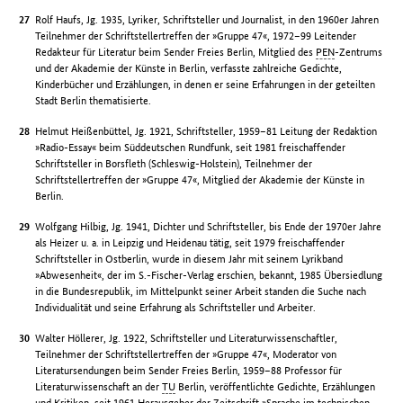
Rolf Haufs, Jg. 1935, Lyriker, Schriftsteller und Journalist, in den 1960er Jahren
Teilnehmer der Schriftstellertreffen der »Gruppe 47«, 1972–99 Leitender
Redakteur für Literatur beim Sender Freies Berlin, Mitglied des
PEN
-Zentrums
und der Akademie der Künste in Berlin, verfasste zahlreiche Gedichte,
Kinderbücher und Erzählungen, in denen er seine Erfahrungen in der geteilten
Stadt Berlin thematisierte.
Helmut Heißenbüttel, Jg. 1921, Schriftsteller, 1959–81 Leitung der Redaktion
»Radio-Essay« beim Süddeutschen Rundfunk, seit 1981 freischaffender
Schriftsteller in Borsfleth (Schleswig-Holstein), Teilnehmer der
Schriftstellertreffen der »Gruppe 47«, Mitglied der Akademie der Künste in
Berlin.
Wolfgang Hilbig, Jg. 1941, Dichter und Schriftsteller, bis Ende der 1970er Jahre
als Heizer u. a. in Leipzig und Heidenau tätig, seit 1979 freischaffender
Schriftsteller in Ostberlin, wurde in diesem Jahr mit seinem Lyrikband
»Abwesenheit«, der im S.-Fischer-Verlag erschien, bekannt, 1985 Übersiedlung
in die Bundesrepublik, im Mittelpunkt seiner Arbeit standen die Suche nach
Individualität und seine Erfahrung als Schriftsteller und Arbeiter.
Walter Höllerer, Jg. 1922, Schriftsteller und Literaturwissenschaftler,
Teilnehmer der Schriftstellertreffen der »Gruppe 47«, Moderator von
Literatursendungen beim Sender Freies Berlin, 1959–88 Professor für
Literaturwissenschaft an der
TU
Berlin, veröffentlichte Gedichte, Erzählungen
und Kritiken, seit 1961 Herausgeber der Zeitschrift »Sprache im technischen