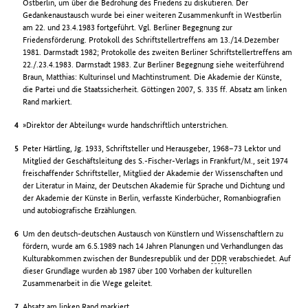
Ostberlin, um über die Bedrohung des Friedens zu diskutieren. Der
Gedankenaustausch wurde bei einer weiteren Zusammenkunft in Westberlin
am 22. und 23.4.1983 fortgeführt. Vgl. Berliner Begegnung zur
Friedensförderung. Protokoll des Schriftstellertreffens am 13./14.Dezember
1981. Darmstadt 1982; Protokolle des zweiten Berliner Schriftstellertreffens am
22./.23.4.1983. Darmstadt 1983. Zur Berliner Begegnung siehe weiterführend
Braun, Matthias: Kulturinsel und Machtinstrument. Die Akademie der Künste,
die Partei und die Staatssicherheit. Göttingen 2007, S. 335 ff. Absatz am linken
Rand markiert.
»Direktor der Abteilung« wurde handschriftlich unterstrichen.
Peter Härtling, Jg. 1933, Schriftsteller und Herausgeber, 1968–73 Lektor und
Mitglied der Geschäftsleitung des S.-Fischer-Verlags in Frankfurt/M., seit 1974
freischaffender Schriftsteller, Mitglied der Akademie der Wissenschaften und
der Literatur in Mainz, der Deutschen Akademie für Sprache und Dichtung und
der Akademie der Künste in Berlin, verfasste Kinderbücher, Romanbiografien
und autobiografische Erzählungen.
Um den deutsch-deutschen Austausch von Künstlern und Wissenschaftlern zu
fördern, wurde am 6.5.1989 nach 14 Jahren Planungen und Verhandlungen das
Kulturabkommen zwischen der Bundesrepublik und der
DDR
verabschiedet. Auf
dieser Grundlage wurden ab 1987 über 100 Vorhaben der kulturellen
Zusammenarbeit in die Wege geleitet.
Absatz am linken Rand markiert.