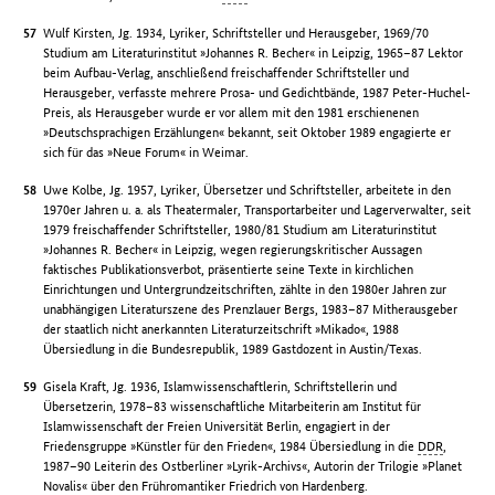
Wulf Kirsten, Jg. 1934, Lyriker, Schriftsteller und Herausgeber, 1969/70
Studium am Literaturinstitut »Johannes R. Becher« in Leipzig, 1965–87 Lektor
beim Aufbau-Verlag, anschließend freischaffender Schriftsteller und
Herausgeber, verfasste mehrere Prosa- und Gedichtbände, 1987 Peter-Huchel-
Preis, als Herausgeber wurde er vor allem mit den 1981 erschienenen
»Deutschsprachigen Erzählungen« bekannt, seit Oktober 1989 engagierte er
sich für das »Neue Forum« in Weimar.
Uwe Kolbe, Jg. 1957, Lyriker, Übersetzer und Schriftsteller, arbeitete in den
1970er Jahren u. a. als Theatermaler, Transportarbeiter und Lagerverwalter, seit
1979 freischaffender Schriftsteller, 1980/81 Studium am Literaturinstitut
»Johannes R. Becher« in Leipzig, wegen regierungskritischer Aussagen
faktisches Publikationsverbot, präsentierte seine Texte in kirchlichen
Einrichtungen und Untergrundzeitschriften, zählte in den 1980er Jahren zur
unabhängigen Literaturszene des Prenzlauer Bergs, 1983–87 Mitherausgeber
der staatlich nicht anerkannten Literaturzeitschrift »Mikado«, 1988
Übersiedlung in die Bundesrepublik, 1989 Gastdozent in Austin/Texas.
Gisela Kraft, Jg. 1936, Islamwissenschaftlerin, Schriftstellerin und
Übersetzerin, 1978–83 wissenschaftliche Mitarbeiterin am Institut für
Islamwissenschaft der Freien Universität Berlin, engagiert in der
Friedensgruppe »Künstler für den Frieden«, 1984 Übersiedlung in die
DDR
,
1987–90 Leiterin des Ostberliner »Lyrik-Archivs«, Autorin der Trilogie »Planet
Novalis« über den Frühromantiker Friedrich von Hardenberg.