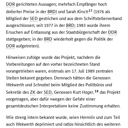
DDR
gerichteten Aussagen; mehrfach Empfänger hoch
17
dotierter Preise in der
BRD
) und Sarah
Kirsch
(1976 als
Mitglied der
SED
gestrichen und aus dem Schriftstellerverband
ausgeschlossen; seit 1977 in der
BRD
; 1983 wurde ihrem
Ersuchen auf Entlassung aus der Staatsbürgerschaft der
DDR
stattgegeben; in der
BRD
wiederholt gegen die Politik der
DDR
aufgetreten).
Hinweisen zufolge wurde das Projekt, nachdem die
Vorbereitungen auf den vorher bezeichneten Stand
vorangetrieben waren, erstmals am 17. Juli 1989 zentralen
Stellen bekannt gegeben. Demnach hätten die Genossen
Wekwerth
und
Schnabel
beim Mitglied des Politbüros und
18
Sekretär des
ZK
der
SED
, Genossen Kurt
Hager,
das Projekt
vorgetragen, aber dafür »wegen der Gefahr einer
gesamtdeutschen Interpretation« keine Zustimmung erhalten.
Wie streng intern bekannt wurde, seien
Hermlin
und zum Teil
auch
Wekwerth
deprimiert und ratlos hinsichtlich des weiteren