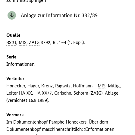
Zum Inhalt springen
Anlage zur Information Nr. 382/89
Quelle
BStU
,
MfS
,
ZAIG
3792, Bl. 1–4 (1. Expl.).
Serie
Informationen.
Verteiler
Honecker, Hager, Krenz, Ragwitz, Hoffmann –
MfS
: Mittig,
Leiter
HA XX
,
HA XX
/7, Carlsohn, Schorm (
ZAIG
), Ablage
(vernichtet 16.8.1989).
Vermerk
Im Dokumentenkopf Paraphe Honeckers. Über dem
Dokumentenkopf maschinenschriftlich: »Informationen