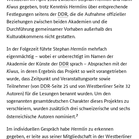
Kiwus
gegeben, trotz Kenntnis
Hermlins
über entsprechende
Festlegungen seitens der
DDR
, die die Aufnahme offizieller
Beziehungen zwischen beiden Akademien und die
Durchführung gemeinsamer Vorhaben außerhalb des
Kulturabkommens nicht gestatten.
In der Folgezeit führte Stephan
Hermlin
mehrfach
eigenmächtig – wobei er unberechtigt im Namen der
Akademie der Künste der
DDR
sprach – Absprachen mit der
Kiwus,
in deren Ergebnis das Projekt so weit vorangetrieben
wurde, dass Zeitpunkt und Veranstaltungsorte sowie
Teilnehmer (von
DDR
-Seite 25 und von Westberliner Seite 32
Autoren) für die Lesungen benannt wurden. Um den
sogenannten gesamtdeutschen Charakter dieses Projektes zu
verschleiern, wurden zusätzlich drei schweizerische und sechs
7
österreichische Autoren nominiert.
Im individuellen Gespräch habe
Hermlin
zu erkennen
gegeben, er leite aus seiner Mitgliedschaft in der Westberliner