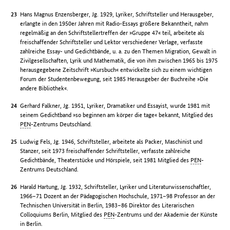
Hans Magnus Enzensberger, Jg. 1929, Lyriker, Schriftsteller und Herausgeber,
erlangte in den 1950er Jahren mit Radio-Essays größere Bekanntheit, nahm
regelmäßig an den Schriftstellertreffen der »Gruppe 47« teil, arbeitete als
freischaffender Schriftsteller und Lektor verschiedener Verlage, verfasste
zahlreiche Essay- und Gedichtbände, u. a. zu den Themen Migration, Gewalt in
Zivilgesellschaften, Lyrik und Mathematik, die von ihm zwischen 1965 bis 1975
herausgegebene Zeitschrift »Kursbuch« entwickelte sich zu einem wichtigen
Forum der Studentenbewegung, seit 1985 Herausgeber der Buchreihe »Die
andere Bibliothek«.
Gerhard Falkner, Jg. 1951, Lyriker, Dramatiker und Essayist, wurde 1981 mit
seinem Gedichtband »so beginnen am körper die tage« bekannt, Mitglied des
PEN
-Zentrums Deutschland.
Ludwig Fels, Jg. 1946, Schriftsteller, arbeitete als Packer, Maschinist und
Stanzer, seit 1973 freischaffender Schriftsteller, verfasste zahlreiche
Gedichtbände, Theaterstücke und Hörspiele, seit 1981 Mitglied des
PEN
-
Zentrums Deutschland.
Harald Hartung, Jg. 1932, Schriftsteller, Lyriker und Literaturwissenschaftler,
1966–71 Dozent an der Pädagogischen Hochschule, 1971–98 Professor an der
Technischen Universität in Berlin, 1983–86 Direktor des Literarischen
Colloquiums Berlin, Mitglied des
PEN
-Zentrums und der Akademie der Künste
in Berlin.