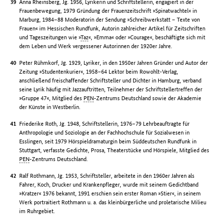
Anna Rheinsberg, Jg. 1956, Lyrikerin und Schriftstellerin, engagiert in der
Frauenbewegung, 1979 Gründung der Frauenzeitschrift »Spinatwachtel« in
Marburg, 1984–88 Moderatorin der Sendung »Schreibwerkstatt – Texte von
Frauen« im Hessischen Rundfunk, Autorin zahlreicher Artikel für Zeitschriften
und Tageszeitungen wie »
Taz
«, »Emma« oder »Courage«, beschäftigte sich mit
dem Leben und Werk vergessener Autorinnen der 1920er Jahre.
Peter Rühmkorf, Jg. 1929, Lyriker, in den 1950er Jahren Gründer und Autor der
Zeitung »Studentenkurier«, 1958–64 Lektor beim Rowohlt-Verlag,
anschließend freischaffender Schriftsteller und Dichter in Hamburg, verband
seine Lyrik häufig mit Jazzauftritten, Teilnehmer der Schriftstellertreffen der
»Gruppe 47«, Mitglied des
PEN
-Zentrums Deutschland sowie der Akademie
der Künste in Westberlin.
Friederike Roth, Jg. 1948, Schriftstellerin, 1976–79 Lehrbeauftragte für
Anthropologie und Soziologie an der Fachhochschule für Sozialwesen in
Esslingen, seit 1979 Hörspieldramaturgin beim Süddeutschen Rundfunk in
Stuttgart, verfasste Gedichte, Prosa, Theaterstücke und Hörspiele, Mitglied des
PEN
-Zentrums Deutschland.
Ralf Rothmann, Jg. 1953, Schriftsteller, arbeitete in den 1960er Jahren als
Fahrer, Koch, Drucker und Krankenpfleger, wurde mit seinem Gedichtband
»Kratzer« 1976 bekannt, 1991 erschien sein erster Roman »Stier«, in seinem
Werk portraitiert Rothmann u. a. das kleinbürgerliche und proletarische Milieu
im Ruhrgebiet.