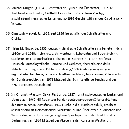
Michael Krüger, Jg. 1943, Schriftsteller, Lyriker und Übersetzer, 1962–65
Buchhändler in London, 1968–86 Lektor beim Carl-Hanser-Verlag,
anschließend literarischer Leiter und ab 1995 Geschäftsführer des Carl-Hanser-
Verlags.
Christoph Meckel, Jg. 1935, seit 1956 freischaffender Schriftsteller und
Grafiker.
Helga M. Novak, Jg. 1935, deutsch-isländische Schriftstellerin, arbeitete in den
1950er und 1960er Jahren u. a. als Monteurin, Laborantin und Buchhändlerin,
studierte am Literaturinstitut »Johannes R. Becher« in Leipzig, verfasste
Hörspiele, autobiografische Romane und Gedichte, thematisierte darin
Naturbetrachtungen und Diktaturerfahrung,1966 Ausbürgerung wegen
regimekritischer Texte, lebte anschließend in Island, Jugoslawien, Polen und in
der Bundesrepublik, seit 1972 Mitglied des Schriftstellerverbandes und des
PEN
-Zentrums Deutschland.
Im Original: »Pastor«. Oskar Pastior, Jg. 1927, rumänisch-deutscher Lyriker und
Übersetzer, 1960–68 Redakteur bei der deutschsprachigen Inlandsabteilung
des Rumänischen Staatsfunks, 1969 Flucht in die Bundesrepublik, arbeitete
anschließend als freischaffender Schriftsteller und Übersetzer in München und
Westberlin, seine Lyrik war geprägt von Sprachspielen in der Tradition des
Dadaismus, seit 1984 Mitglied der Akademie der Künste in Westberlin.