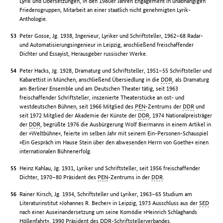
Lyrik und Übersetzungen, in den 1980er Jahren Engagement in unabhängigen
Friedensgruppen, Mitarbeit an einer staatlich nicht genehmigten Lyrik-
Anthologie.
Peter Gosse, Jg. 1938, Ingenieur, Lyriker und Schriftsteller, 1962–68 Radar-
und Automatisierungsingenieur in Leipzig, anschließend freischaffender
Dichter und Essayist, Herausgeber russischer Werke.
Peter Hacks, Jg. 1928, Dramaturg und Schriftsteller, 1951–55 Schriftsteller und
Kabarettist in München, anschließend Übersiedlung in die
DDR
, als Dramaturg
am Berliner Ensemble und am Deutschen Theater tätig, seit 1963
freischaffender Schriftsteller, inszenierte Theaterstücke an ost- und
westdeutschen Bühnen, seit 1966 Mitglied des
PEN
-Zentrums der
DDR
und
seit 1972 Mitglied der Akademie der Künste der
DDR
, 1974 Nationalpreisträger
der
DDR
, begrüßte 1976 die Ausbürgerung Wolf Biermanns in einem Artikel in
der »Weltbühne«, feierte im selben Jahr mit seinem Ein-Personen-Schauspiel
»Ein Gespräch im Hause Stein über den abwesenden Herrn von Goethe« einen
internationalen Bühnenerfolg.
Heinz Kahlau, Jg. 1931, Lyriker und Schriftsteller, seit 1956 freischaffender
Dichter, 1970–80 Präsident des
PEN
-Zentrums in der
DDR
.
Rainer Kirsch, Jg. 1934, Schriftsteller und Lyriker, 1963–65 Studium am
Literaturinstitut »Johannes R. Becher« in Leipzig, 1973 Ausschluss aus der
SED
nach einer Auseinandersetzung um seine Komödie »Heinrich Schlaghands
Höllenfahrt«, 1990 Präsident des
DDR
-Schriftstellerverbandes.