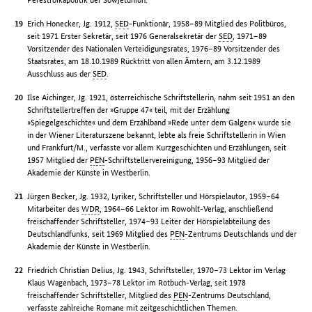
Erich Honecker, Jg. 1912,
SED
-Funktionär, 1958–89 Mitglied des Politbüros,
seit 1971 Erster Sekretär, seit 1976 Generalsekretär der
SED
, 1971–89
Vorsitzender des Nationalen Verteidigungsrates, 1976–89 Vorsitzender des
Staatsrates, am 18.10.1989 Rücktritt von allen Ämtern, am 3.12.1989
Ausschluss aus der
SED
.
Ilse Aichinger, Jg. 1921, österreichische Schriftstellerin, nahm seit 1951 an den
Schriftstellertreffen der »Gruppe 47« teil, mit der Erzählung
»Spiegelgeschichte« und dem Erzählband »Rede unter dem Galgen« wurde sie
in der Wiener Literaturszene bekannt, lebte als freie Schriftstellerin in Wien
und Frankfurt/M., verfasste vor allem Kurzgeschichten und Erzählungen, seit
1957 Mitglied der
PEN
-Schriftstellervereinigung, 1956–93 Mitglied der
Akademie der Künste in Westberlin.
Jürgen Becker, Jg. 1932, Lyriker, Schriftsteller und Hörspielautor, 1959–64
Mitarbeiter des
WDR
, 1964–66 Lektor im Rowohlt-Verlag, anschließend
freischaffender Schriftsteller, 1974–93 Leiter der Hörspielabteilung des
Deutschlandfunks, seit 1969 Mitglied des
PEN
-Zentrums Deutschlands und der
Akademie der Künste in Westberlin.
Friedrich Christian Delius, Jg. 1943, Schriftsteller, 1970–73 Lektor im Verlag
Klaus Wagenbach, 1973–78 Lektor im Rotbuch-Verlag, seit 1978
freischaffender Schriftsteller, Mitglied des
PEN
-Zentrums Deutschland,
verfasste zahlreiche Romane mit zeitgeschichtlichen Themen.