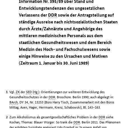
Information Nr. 395/89 über Stand und
Entwicklungstendenzen des ungesetzlichen
Verlassens der
DDR
sowie der Antragstellung auf
ständige Ausreise nach nichtsozialistischen Staaten
durch Ärzte/Zahnärzte und Angehörige des
mittleren medizinischen Personals aus dem
staatlichen Gesundheitswesen und dem Bereich
Medizin des Hoch- und Fachschulwesens sowie
einige Hinweise zu den Ursachen und Motiven
(Zeitraum 1. Januar bis 30. Juni 1989)
Vgl.
ZK
der
SED
(
Hg.
): Orientierungen zur weiteren Entwicklung des
Gesundheitsschutzes in der
DDR
. Broschüre. Berlin 1990; auch abgelegt in:
BArch
, DY 34, Nr. 13253 (Büro Harry Tisch, Zusammenarbeit mit den Büros
Mittag, Axen, Hager, Herrmann, Krenz, Schabowski), Bl. 143–163.
Zum Alkoholismus als gesamtgesellschaftliches Problem in der
DDR
siehe
Kochan, Thomas: Blauer Würger. So trank die
DDR
. Berlin 2011. Das Phänomen
der erhöhten Suizidrate analysiert Udo Grashof in: In einem Anfall von