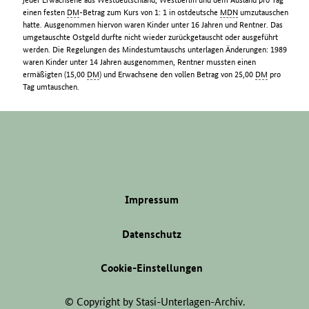
einen festen
DM
-Betrag zum Kurs von 1: 1 in ostdeutsche
MDN
umzutauschen
hatte. Ausgenommen hiervon waren Kinder unter 16 Jahren und Rentner. Das
umgetauschte Ostgeld durfte nicht wieder zurückgetauscht oder ausgeführt
werden. Die Regelungen des Mindestumtauschs unterlagen Änderungen: 1989
waren Kinder unter 14 Jahren ausgenommen, Rentner mussten einen
ermäßigten (15,00
DM
) und Erwachsene den vollen Betrag von 25,00
DM
pro
Tag umtauschen.
Impressum
Datenschutz
Cookie-Einstellungen
© Copyright by Stasi-Unterlagen-Archiv.