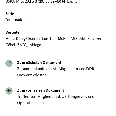
BStU
,
MfS
,
ZAIG
3729, Bl. 59–60 (4. Expl.).
Serie
Information.
Verteiler
Herta König/Gudrun Rauscher (
MdF
) –
MfS
: Abt. Finanzen,
Göbel (
ZAIG
), Ablage.
Zum nächsten Dokument
Zusammenkunft von AL-Mitgliedern und DDR-
Umweltaktivisten
Zum vorherigen Dokument
Treffen von Mitgliedern d. US-Kongresses und
Oppositionellen