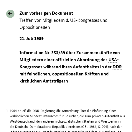
Zum vorherigen Dokument
Treffen von Mitgliedern d. US-Kongresses und
Oppositionellen
21. Juli 1989
Information Nr. 353/89 über Zusammenkünfte von
Mitgliedern einer offiziellen Abordnung des
USA
-
Kongresses während ihres Aufenthaltes in der
DDR
mit feindlichen, oppositionellen Kräften und
kirchlichen Amtsträgern
1964 erließ die
DDR
-Regierung die »Anordnung über die Einführung eines
verbindlichen Mindestumtausches für Besucher, die zum privaten Aufenthalt aus
Westdeutschland, den anderen nichtsozialistischen Staaten und Westberlin in
die Deutsche Demokratische Republik einreisen« (
GBl.
1964, S. 904), nach der
jeder Erwachsene aus Westdeutschland, Westberlin und dem Ausland pro Tag