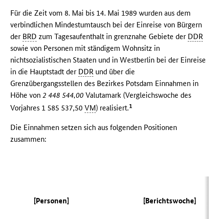
Für die Zeit vom 8. Mai bis 14. Mai 1989 wurden aus dem
verbindlichen Mindestumtausch bei der Einreise von Bürgern
der
BRD
zum Tagesaufenthalt in grenznahe Gebiete der
DDR
sowie von Personen mit ständigem Wohnsitz in
nichtsozialistischen Staaten und in Westberlin bei der Einreise
in die Hauptstadt der
DDR
und über die
Grenzübergangsstellen des Bezirkes Potsdam Einnahmen in
Höhe von
2 448 544,00
Valutamark (Vergleichswoche des
1
Vorjahres 1 585 537,50
VM
) realisiert.
Die Einnahmen setzen sich aus folgenden Positionen
zusammen:
(
[Personen]
[Berichtswoche]