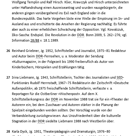
Wolfgang Templin und Ralf Hirsch. Klier, Krawczyk und Hirsch unterzeichneten
unter Haftandrohung einen Ausreiseantrag und wurden »ausgebürgert«, die
anderen gingen vorübergehend ins Exil nach England oder in die
Bundesrepublik. Das harte Vorgehen löste eine Welle der Empörung im In- und
Ausland aus und erschütterte das Ansehen der Regierung nachhaltig. Es führte
aber auch zu einer erheblichen Schwächung der Opposition. Vgl. Kowalczuk,
Ilko-Sascha: Endspiel. Die Revolution in der
DDR
. Bonn 2009, S. 262–276; vgl.
Information
28/88
v. 18.1.1989.
Reinhard Griebner, Jg. 1952, Schriftsteller und Journalist, 1975–81 Redakteur
und Autor beim
DDR
-Fernsehen, u. a. Moderator der Sendung
»Kulturmagazin«, in der Folgezeit bis 1990 freiberuflich als Autor von
Kinderbüchern, Hörspielen und Erzählungen tätig.
Irina Liebmann, Jg. 1943, Schriftstellerin, Tochter des Journalisten und
SED
-
Funktionärs Rudolf Herrnstadt, 1967–75 Redakteurin der Zeitschrift »Deutsche
Außenpolitik«, ab 1975 freischaffende Schriftstellerin, verfasste v. a.
Reportagen für die Ostberliner »Wochenpost«. Auf dem X.
Schriftstellerkongress der
DDR
im November 1988 trat sie für ein »Theater der
Autoren« ein, bei dem Zuschauer und Autoren stärker in die Planung der
Spielzeit eingebunden werden sollten. Der Vorschlag wurde von der
Verbandsleitung zurückgewiesen. Aus Unzufriedenheit über die kulturelle
Stagnation in der
DDR
siedelte Liebmann 1988 nach Westberlin über.
Karla Dyck, Jg. 1951, Theaterpädagogin und Dramaturgin, 1976–80