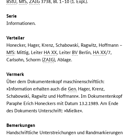
BStU
,
MfS
,
ZAIG
3738, Bl. 1–10 (1. Expl.).
Serie
Informationen.
Verteiler
Honecker, Hager, Krenz, Schabowski, Ragwitz, Hoffmann –
MfS
: Mittig, Leiter
HA XX
, Leiter
BV
Berlin,
HA XX
/7,
Carlsohn, Schorm (
ZAIG
), Ablage.
Vermerk
Über dem Dokumentenkopf maschinenschriftlich:
»Information erhalten auch die
Gen.
Hager, Krenz,
Schabowski, Ragwitz und Hoffmann«. Im Dokumentenkopf
Paraphe Erich Honeckers mit Datum 13.2.1989. Am Ende
des Dokuments Unterschrift: »Mielke«.
Bemerkungen
Handschriftliche Unterstreichungen und Randmarkierungen