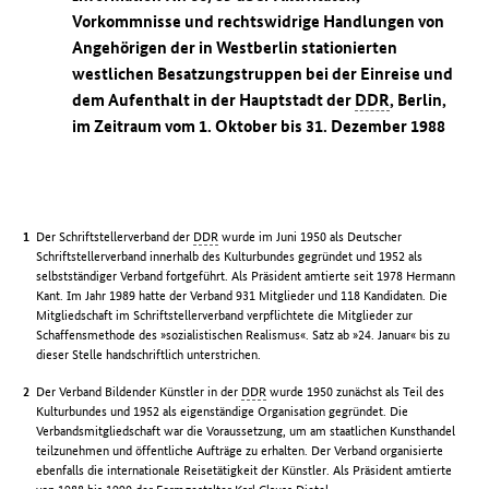
Vorkommnisse und rechtswidrige Handlungen von
Angehörigen der in Westberlin stationierten
westlichen Besatzungstruppen bei der Einreise und
dem Aufenthalt in der Hauptstadt der
DDR
, Berlin,
im Zeitraum vom 1. Oktober bis 31. Dezember 1988
Der Schriftstellerverband der
DDR
wurde im Juni 1950 als Deutscher
Schriftstellerverband innerhalb des Kulturbundes gegründet und 1952 als
selbstständiger Verband fortgeführt. Als Präsident amtierte seit 1978 Hermann
Kant. Im Jahr 1989 hatte der Verband 931 Mitglieder und 118 Kandidaten. Die
Mitgliedschaft im Schriftstellerverband verpflichtete die Mitglieder zur
Schaffensmethode des »sozialistischen Realismus«. Satz ab »24. Januar« bis zu
dieser Stelle handschriftlich unterstrichen.
Der Verband Bildender Künstler in der
DDR
wurde 1950 zunächst als Teil des
Kulturbundes und 1952 als eigenständige Organisation gegründet. Die
Verbandsmitgliedschaft war die Voraussetzung, um am staatlichen Kunsthandel
teilzunehmen und öffentliche Aufträge zu erhalten. Der Verband organisierte
ebenfalls die internationale Reisetätigkeit der Künstler. Als Präsident amtierte