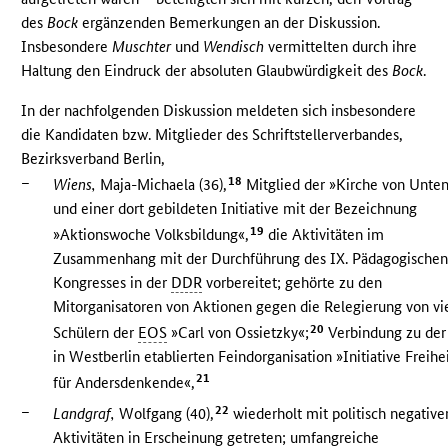
des
Bock
ergänzenden Bemerkungen an der Diskussion.
Insbesondere
Muschter
und
Wendisch
vermittelten durch ihre
Haltung den Eindruck der absoluten Glaubwürdigkeit des
Bock
.
In der nachfolgenden Diskussion meldeten sich insbesondere
die Kandidaten bzw. Mitglieder des Schriftstellerverbandes,
Bezirksverband Berlin,
–
18
Wiens,
Maja-Michaela (36),
Mitglied der »Kirche von Unte
und einer dort gebildeten Initiative mit der Bezeichnung
19
»Aktionswoche Volksbildung«,
die Aktivitäten im
Zusammenhang mit der Durchführung des IX. Pädagogische
Kongresses in der
DDR
vorbereitet; gehörte zu den
Mitorganisatoren von Aktionen gegen die Relegierung von vi
20
Schülern der
EOS
»Carl von Ossietzky«;
Verbindung zu der
in Westberlin etablierten Feindorganisation »Initiative Freihe
21
für Andersdenkende«,
–
22
Landgraf,
Wolfgang (40),
wiederholt mit politisch negative
Aktivitäten in Erscheinung getreten; umfangreiche