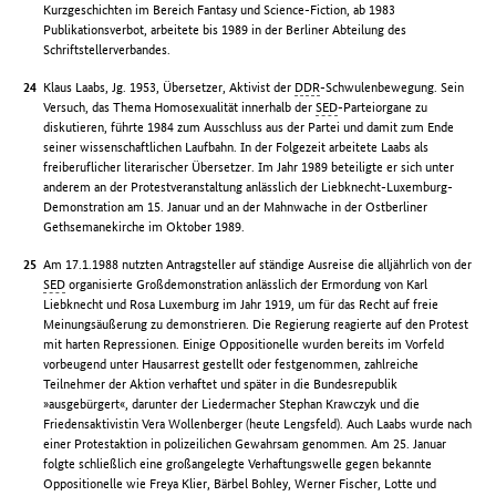
Kurzgeschichten im Bereich Fantasy und Science-Fiction, ab 1983
Publikationsverbot, arbeitete bis 1989 in der Berliner Abteilung des
Schriftstellerverbandes.
Klaus Laabs, Jg. 1953, Übersetzer, Aktivist der
DDR
-Schwulenbewegung. Sein
Versuch, das Thema Homosexualität innerhalb der
SED
-Parteiorgane zu
diskutieren, führte 1984 zum Ausschluss aus der Partei und damit zum Ende
seiner wissenschaftlichen Laufbahn. In der Folgezeit arbeitete Laabs als
freiberuflicher literarischer Übersetzer. Im Jahr 1989 beteiligte er sich unter
anderem an der Protestveranstaltung anlässlich der Liebknecht-Luxemburg-
Demonstration am 15. Januar und an der Mahnwache in der Ostberliner
Gethsemanekirche im Oktober 1989.
Am 17.1.1988 nutzten Antragsteller auf ständige Ausreise die alljährlich von der
SED
organisierte Großdemonstration anlässlich der Ermordung von Karl
Liebknecht und Rosa Luxemburg im Jahr 1919, um für das Recht auf freie
Meinungsäußerung zu demonstrieren. Die Regierung reagierte auf den Protest
mit harten Repressionen. Einige Oppositionelle wurden bereits im Vorfeld
vorbeugend unter Hausarrest gestellt oder festgenommen, zahlreiche
Teilnehmer der Aktion verhaftet und später in die Bundesrepublik
»ausgebürgert«, darunter der Liedermacher Stephan Krawczyk und die
Friedensaktivistin Vera Wollenberger (heute Lengsfeld). Auch Laabs wurde nach
einer Protestaktion in polizeilichen Gewahrsam genommen. Am 25. Januar
folgte schließlich eine großangelegte Verhaftungswelle gegen bekannte
Oppositionelle wie Freya Klier, Bärbel Bohley, Werner Fischer, Lotte und