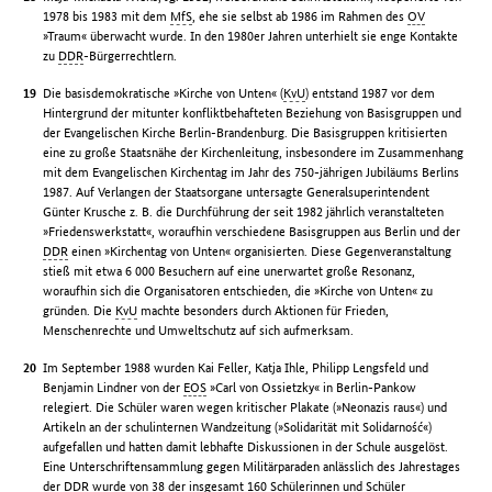
1978 bis 1983 mit dem
MfS
, ehe sie selbst ab 1986 im Rahmen des
OV
»Traum« überwacht wurde. In den 1980er Jahren unterhielt sie enge Kontakte
zu
DDR
-Bürgerrechtlern.
Die basisdemokratische »Kirche von Unten« (
KvU
) entstand 1987 vor dem
Hintergrund der mitunter konfliktbehafteten Beziehung von Basisgruppen und
der Evangelischen Kirche Berlin-Brandenburg. Die Basisgruppen kritisierten
eine zu große Staatsnähe der Kirchenleitung, insbesondere im Zusammenhang
mit dem Evangelischen Kirchentag im Jahr des 750-jährigen Jubiläums Berlins
1987. Auf Verlangen der Staatsorgane untersagte Generalsuperintendent
Günter Krusche z. B. die Durchführung der seit 1982 jährlich veranstalteten
»Friedenswerkstatt«, woraufhin verschiedene Basisgruppen aus Berlin und der
DDR
einen »Kirchentag von Unten« organisierten. Diese Gegenveranstaltung
stieß mit etwa 6 000 Besuchern auf eine unerwartet große Resonanz,
woraufhin sich die Organisatoren entschieden, die »Kirche von Unten« zu
gründen. Die
KvU
machte besonders durch Aktionen für Frieden,
Menschenrechte und Umweltschutz auf sich aufmerksam.
Im September 1988 wurden Kai Feller, Katja Ihle, Philipp Lengsfeld und
Benjamin Lindner von der
EOS
»Carl von Ossietzky« in Berlin-Pankow
relegiert. Die Schüler waren wegen kritischer Plakate (»Neonazis raus«) und
Artikeln an der schulinternen Wandzeitung (»Solidarität mit Solidarność«)
aufgefallen und hatten damit lebhafte Diskussionen in der Schule ausgelöst.
Eine Unterschriftensammlung gegen Militärparaden anlässlich des Jahrestages
der
DDR
wurde von 38 der insgesamt 160 Schülerinnen und Schüler