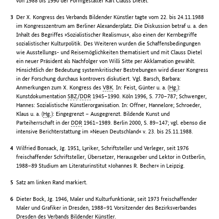
von 1988 bis 1990 der Formgestalter Karl Clauss Dietel.
Der X. Kongress des Verbands Bildender Künstler tagte vom 22. bis 24.11.1988
im Kongresszentrum am Berliner Alexanderplatz. Die Diskussion betraf u. a. den
Inhalt des Begriffes »Sozialistischer Realismus«, also einen der Kernbegriffe
sozialistischer Kulturpolitik. Des Weiteren wurden die Schaffensbedingungen
wie Ausstellungs- und Reisemöglichkeiten thematisiert und mit Clauss Dietel
ein neuer Präsident als Nachfolger von Willi Sitte per Akklamation gewählt.
Hinsichtlich der Bedeutung systemkritischer Bestrebungen wird dieser Kongress
in der Forschung durchaus kontrovers diskutiert. Vgl. Barsch, Barbara:
Anmerkungen zum X. Kongress des
VBK
. In: Feist, Günter u. a. (
Hg.
):
Kunstdokumentation
SBZ
/
DDR
1945–1990. Köln 1996, S. 770–787; Schwenger,
Hannes: Sozialistische Künstlerorganisation. In: Offner, Hannelore; Schroeder,
Klaus u. a. (
Hg.
): Eingegrenzt – Ausgegrenzt. Bildende Kunst und
Parteiherrschaft in der
DDR
1961–1989. Berlin 2000, S. 89–147; vgl. ebenso die
intensive Berichterstattung im »Neuen Deutschland« v. 23. bis 25.11.1988.
Wilfried Bonsack, Jg. 1951, Lyriker, Schriftsteller und Verleger, seit 1976
freischaffender Schriftsteller, Übersetzer, Herausgeber und Lektor in Ostberlin,
1988–89 Studium am Literaturinstitut »Johannes R. Becher« in Leipzig.
Satz am linken Rand markiert.
Dieter Bock, Jg. 1946, Maler und Kulturfunktionär, seit 1973 freischaffender
Maler und Grafiker in Dresden, 1988–91 Vorsitzender des Bezirksverbandes
Dresden des Verbands Bildender Künstler.