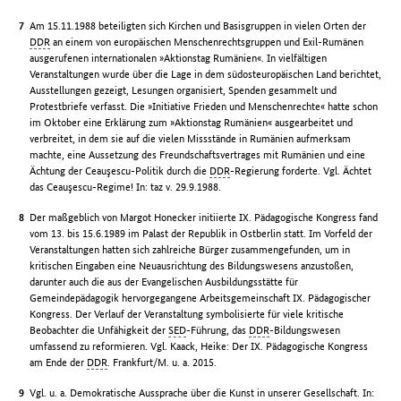
Am 15.11.1988 beteiligten sich Kirchen und Basisgruppen in vielen Orten der
DDR
an einem von europäischen Menschenrechtsgruppen und Exil-Rumänen
ausgerufenen internationalen »Aktionstag Rumänien«. In vielfältigen
Veranstaltungen wurde über die Lage in dem südosteuropäischen Land berichtet,
Ausstellungen gezeigt, Lesungen organisiert, Spenden gesammelt und
Protestbriefe verfasst. Die »Initiative Frieden und Menschenrechte« hatte schon
im Oktober eine Erklärung zum »Aktionstag Rumänien« ausgearbeitet und
verbreitet, in dem sie auf die vielen Missstände in Rumänien aufmerksam
machte, eine Aussetzung des Freundschaftsvertrages mit Rumänien und eine
Ächtung der Ceauşescu-Politik durch die
DDR
-Regierung forderte. Vgl. Ächtet
das Ceauşescu-Regime! In: taz v. 29.9.1988.
Der maßgeblich von Margot Honecker initiierte IX. Pädagogische Kongress fand
vom 13. bis 15.6.1989 im Palast der Republik in Ostberlin statt. Im Vorfeld der
Veranstaltungen hatten sich zahlreiche Bürger zusammengefunden, um in
kritischen Eingaben eine Neuausrichtung des Bildungswesens anzustoßen,
darunter auch die aus der Evangelischen Ausbildungsstätte für
Gemeindepädagogik hervorgegangene Arbeitsgemeinschaft IX. Pädagogischer
Kongress. Der Verlauf der Veranstaltung symbolisierte für viele kritische
Beobachter die Unfähigkeit der
SED
-Führung, das
DDR
-Bildungswesen
umfassend zu reformieren. Vgl. Kaack, Heike: Der IX. Pädagogische Kongress
am Ende der
DDR
. Frankfurt/M. u. a. 2015.
Vgl. u. a. Demokratische Aussprache über die Kunst in unserer Gesellschaft. In: