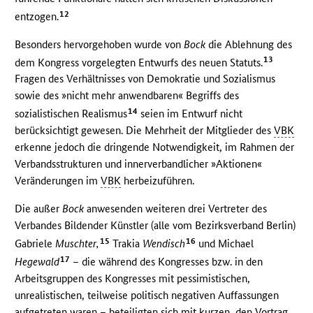
12
entzogen.
Besonders hervorgehoben wurde von
Bock
die Ablehnung des
13
dem Kongress vorgelegten Entwurfs des neuen Statuts.
Fragen des Verhältnisses von Demokratie und Sozialismus
sowie des »nicht mehr anwendbaren« Begriffs des
14
sozialistischen Realismus
seien im Entwurf nicht
berücksichtigt gewesen. Die Mehrheit der Mitglieder des
VBK
erkenne jedoch die dringende Notwendigkeit, im Rahmen der
Verbandsstrukturen und innerverbandlicher »Aktionen«
Veränderungen im
VBK
herbeizuführen.
Die außer
Bock
anwesenden weiteren drei Vertreter des
Verbandes Bildender Künstler (alle vom Bezirksverband Berlin)
15
16
Gabriele
Muschter,
Trakia
Wendisch
und Michael
17
Hegewald
– die während des Kongresses bzw. in den
Arbeitsgruppen des Kongresses mit pessimistischen,
unrealistischen, teilweise politisch negativen Auffassungen
aufgetreten waren – beteiligten sich mit kurzen, den Vortrag