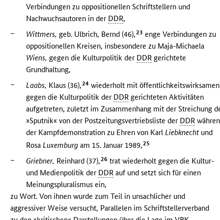
Verbindungen zu oppositionellen Schriftstellern und
Nachwuchsautoren in der
DDR
,
–
23
Wittmers,
geb. Ulbrich, Bernd (46),
enge Verbindungen zu
oppositionellen Kreisen, insbesondere zu Maja-Michaela
Wiens,
gegen die Kulturpolitik der
DDR
gerichtete
Grundhaltung,
–
24
Laabs,
Klaus (36),
wiederholt mit öffentlichkeitswirksamen
gegen die Kulturpolitik der
DDR
gerichteten Aktivitäten
aufgetreten, zuletzt im Zusammenhang mit der Streichung d
»Sputnik« von der Postzeitungsvertriebsliste der
DDR
währe
der Kampfdemonstration zu Ehren von Karl
Liebknecht
und
25
Rosa
Luxemburg
am 15. Januar 1989,
–
26
Griebner,
Reinhard (37),
trat wiederholt gegen die Kultur-
und Medienpolitik der
DDR
auf und setzt sich für einen
Meinungspluralismus ein,
zu Wort. Von ihnen wurde zum Teil in unsachlicher und
aggressiver Weise versucht, Parallelen im Schriftstellerverband
zu den »kritischen« Darstellungen über die Lage im
VBK