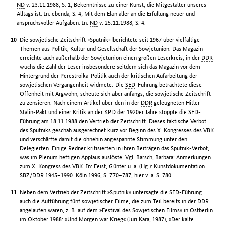
ND
v. 23.11.1988, S. 1; Bekenntnisse zu einer Kunst, die Mitgestalter unseres
Alltags ist. In: ebenda, S. 4; Mit dem Elan aller an die Erfüllung neuer und
anspruchsvoller Aufgaben. In:
ND
v. 25.11.1988, S. 4.
Die sowjetische Zeitschrift »Sputnik« berichtete seit 1967 über vielfältige
Themen aus Politik, Kultur und Gesellschaft der Sowjetunion. Das Magazin
erreichte auch außerhalb der Sowjetunion einen großen Leserkreis, in der
DDR
wuchs die Zahl der Leser insbesondere seitdem sich das Magazin vor dem
Hintergrund der Perestroika-Politik auch der kritischen Aufarbeitung der
sowjetischen Vergangenheit widmete. Die
SED
-Führung betrachtete diese
Offenheit mit Argwohn, scheute sich aber anfangs, die sowjetische Zeitschrift
zu zensieren. Nach einem Artikel über den in der
DDR
geleugneten Hitler-
Stalin-Pakt und einer Kritik an der
KPD
der 1920er Jahre stoppte die
SED
-
Führung am 18.11.1988 den Vertrieb der Zeitschrift. Dieses faktische Verbot
des Sputniks geschah ausgerechnet kurz vor Beginn des X. Kongresses des
VBK
und verschärfte damit die ohnehin angespannte Stimmung unter den
Delegierten. Einige Redner kritisierten in ihren Beiträgen das Sputnik-Verbot,
was im Plenum heftigen Applaus auslöste. Vgl. Barsch, Barbara: Anmerkungen
zum X. Kongress des
VBK
. In: Feist, Günter u. a. (
Hg.
): Kunstdokumentation
SBZ
/
DDR
1945–1990. Köln 1996, S. 770–787, hier v. a. S. 780.
Neben dem Vertrieb der Zeitschrift »Sputnik« untersagte die
SED
-Führung
auch die Aufführung fünf sowjetischer Filme, die zum Teil bereits in der
DDR
angelaufen waren, z. B. auf dem »Festival des Sowjetischen Films« in Ostberlin
im Oktober 1988: »Und Morgen war Krieg« (Juri Kara, 1987), »Der kalte