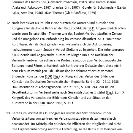
Sommer des Jahres 53« (Aleksandr Proschkin, 1987), »Die Kommissarin«
(Aleksandr Askoldow, 1967, uraufgeführt 1987), »Spiele für Schulkinder« (Lejda
Lajus, Arvo Iho, 1986), »Das Thema« (Gleb Panfilow, 1979).
Noch intensiver als im Jahr zuvor nutzten die Autoren und Künstler den
Kongress für deutliche Kritik an der Kulturpolitik der
SED
. Ungewöhnlich offen
wurde zum Beispiel über Themen wie das Sputnik-Verbot, staatliche Zensur
und die mangelnde Frauenförderung im Verband diskutiert.
SED
-Funktionär
Kurt Hager, der als Gast geladen war, weigerte sich der Aufforderung
nachzukommen, zum Sputnik-Verbot Stellung zu beziehen. Die Arbeitsgruppe
3 (»Bildende und Angewandte Künste im Ringen um eine Koalition der
Vernunft«) entwarf daraufhin eine Protestresolution zum Verbot sowjetischer
Zeitungen und Filme, entschied nach kontroverser Debatte aber, diese nicht
dem Plenum vorzulegen. Die Diskussion ist dokumentiert in: Verband
Bildender Künstler der
DDR
(
Hg.
): X. Kongreß des Verbandes Bildender
Künstler der Deutschen Demokratischen Republik. Berlin, 22.–24.11.1988.
Dokumentation 2: Arbeitsgruppen. Berlin 1999, S. 180–244. Zur neuen
Debattenkultur im Verband siehe auch Gesamtdeutsches Institut (
Hg.
): Zum X.
Kongreß des Verbandes der Bildenden Künstler und zur Situation der
Kunstszene in der
DDR
. Bonn 1988, S. 19 f.
Bereits im Vorfeld des X. Kongresses wurde der Statutenentwurf der
Verbandsleitung von zahlreichen Verbandsmitgliedern als zu hierarchisch
beanstandet. Im Mittelpunkt stünden die Pflichten der Mitglieder und nicht
ihre Eigenverantwortung und freie Entfaltung, so die Kritik zum Beispiel von