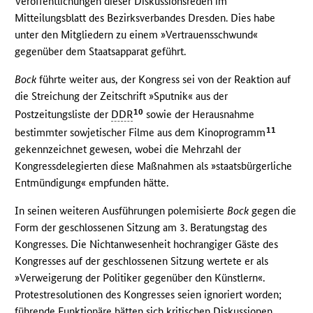
Veröffentlichungen dieser Diskussionsreden im
Mitteilungsblatt des Bezirksverbandes Dresden. Dies habe
unter den Mitgliedern zu einem »Vertrauensschwund«
gegenüber dem Staatsapparat geführt.
Bock
führte weiter aus, der Kongress sei von der Reaktion auf
die Streichung der Zeitschrift »Sputnik« aus der
10
Postzeitungsliste der
DDR
sowie der Herausnahme
11
bestimmter sowjetischer Filme aus dem Kinoprogramm
gekennzeichnet gewesen, wobei die Mehrzahl der
Kongressdelegierten diese Maßnahmen als »staatsbürgerliche
Entmündigung« empfunden hätte.
In seinen weiteren Ausführungen polemisierte
Bock
gegen die
Form der geschlossenen Sitzung am 3. Beratungstag des
Kongresses. Die Nichtanwesenheit hochrangiger Gäste des
Kongresses auf der geschlossenen Sitzung wertete er als
»Verweigerung der Politiker gegenüber den Künstlern«.
Protestresolutionen des Kongresses seien ignoriert worden;
führende Funktionäre hätten sich kritischen Diskussionen