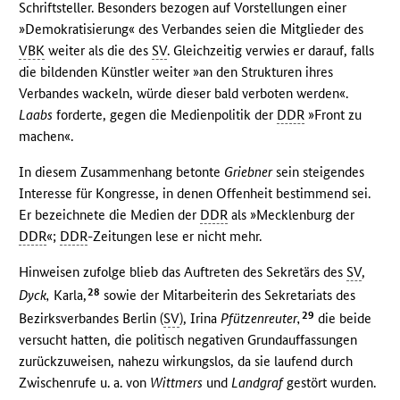
Schriftsteller. Besonders bezogen auf Vorstellungen einer
»Demokratisierung« des Verbandes seien die Mitglieder des
VBK
weiter als die des
SV
. Gleichzeitig verwies er darauf, falls
die bildenden Künstler weiter »an den Strukturen ihres
Verbandes wackeln, würde dieser bald verboten werden«.
Laabs
forderte, gegen die Medienpolitik der
DDR
»Front zu
machen«.
In diesem Zusammenhang betonte
Griebner
sein steigendes
Interesse für Kongresse, in denen Offenheit bestimmend sei.
Er bezeichnete die Medien der
DDR
als »Mecklenburg der
DDR
«;
DDR
-Zeitungen lese er nicht mehr.
Hinweisen zufolge blieb das Auftreten des Sekretärs des
SV
,
28
Dyck,
Karla,
sowie der Mitarbeiterin des Sekretariats des
29
Bezirksverbandes Berlin (
SV
), Irina
Pfützenreuter,
die beide
versucht hatten, die politisch negativen Grundauffassungen
zurückzuweisen, nahezu wirkungslos, da sie laufend durch
Zwischenrufe u. a. von
Wittmers
und
Landgraf
gestört wurden.