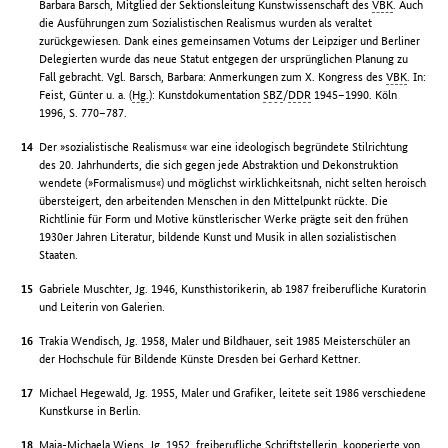
Barbara Barsch, Mitglied der Sektionsleitung Kunstwissenschaft des
VBK
. Auch
die Ausführungen zum Sozialistischen Realismus wurden als veraltet
zurückgewiesen. Dank eines gemeinsamen Votums der Leipziger und Berliner
Delegierten wurde das neue Statut entgegen der ursprünglichen Planung zu
Fall gebracht. Vgl. Barsch, Barbara: Anmerkungen zum X. Kongress des
VBK
. In:
Feist, Günter u. a. (
Hg.
): Kunstdokumentation
SBZ
/
DDR
1945–1990. Köln
1996, S. 770–787.
Der »sozialistische Realismus« war eine ideologisch begründete Stilrichtung
des 20. Jahrhunderts, die sich gegen jede Abstraktion und Dekonstruktion
wendete (»Formalismus«) und möglichst wirklichkeitsnah, nicht selten heroisch
übersteigert, den arbeitenden Menschen in den Mittelpunkt rückte. Die
Richtlinie für Form und Motive künstlerischer Werke prägte seit den frühen
1930er Jahren Literatur, bildende Kunst und Musik in allen sozialistischen
Staaten.
Gabriele Muschter, Jg. 1946, Kunsthistorikerin, ab 1987 freiberufliche Kuratorin
und Leiterin von Galerien.
Trakia Wendisch, Jg. 1958, Maler und Bildhauer, seit 1985 Meisterschüler an
der Hochschule für Bildende Künste Dresden bei Gerhard Kettner.
Michael Hegewald, Jg. 1955, Maler und Grafiker, leitete seit 1986 verschiedene
Kunstkurse in Berlin.
Maja-Michaela Wiens, Jg. 1952, freiberufliche Schriftstellerin, kooperierte von