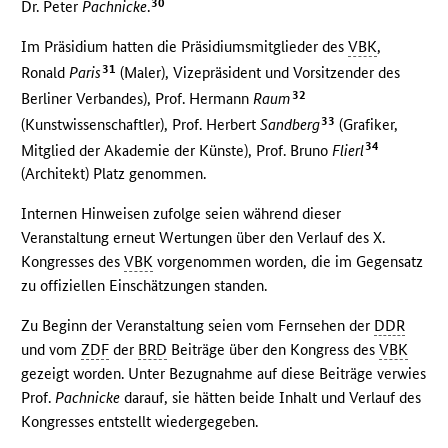
30
Dr. Peter
Pachnicke
.
Im Präsidium hatten die Präsidiumsmitglieder des
VBK
,
31
Ronald
Paris
(Maler), Vizepräsident und Vorsitzender des
32
Berliner Verbandes), Prof. Hermann
Raum
33
(Kunstwissenschaftler), Prof. Herbert
Sandberg
(Grafiker,
34
Mitglied der Akademie der Künste), Prof. Bruno
Flierl
(Architekt) Platz genommen.
Internen Hinweisen zufolge seien während dieser
Veranstaltung erneut Wertungen über den Verlauf des X.
Kongresses des
VBK
vorgenommen worden, die im Gegensatz
zu offiziellen Einschätzungen standen.
Zu Beginn der Veranstaltung seien vom Fernsehen der
DDR
und vom
ZDF
der
BRD
Beiträge über den Kongress des
VBK
gezeigt worden. Unter Bezugnahme auf diese Beiträge verwies
Prof.
Pachnicke
darauf, sie hätten beide Inhalt und Verlauf des
Kongresses entstellt wiedergegeben.