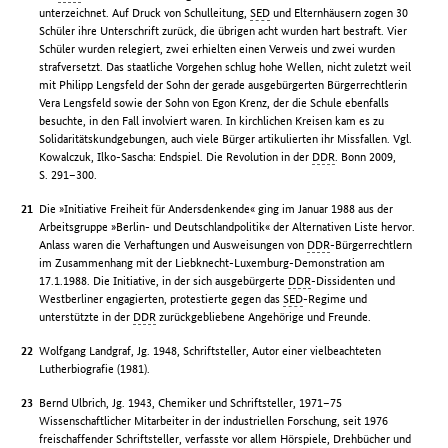
unterzeichnet. Auf Druck von Schulleitung,
SED
und Elternhäusern zogen 30
Schüler ihre Unterschrift zurück, die übrigen acht wurden hart bestraft. Vier
Schüler wurden relegiert, zwei erhielten einen Verweis und zwei wurden
strafversetzt. Das staatliche Vorgehen schlug hohe Wellen, nicht zuletzt weil
mit Philipp Lengsfeld der Sohn der gerade ausgebürgerten Bürgerrechtlerin
Vera Lengsfeld sowie der Sohn von Egon Krenz, der die Schule ebenfalls
besuchte, in den Fall involviert waren. In kirchlichen Kreisen kam es zu
Solidaritätskundgebungen, auch viele Bürger artikulierten ihr Missfallen. Vgl.
Kowalczuk, Ilko-Sascha: Endspiel. Die Revolution in der
DDR
. Bonn 2009,
S. 291–300.
Die »Initiative Freiheit für Andersdenkende« ging im Januar 1988 aus der
Arbeitsgruppe »Berlin- und Deutschlandpolitik« der Alternativen Liste hervor.
Anlass waren die Verhaftungen und Ausweisungen von
DDR
-Bürgerrechtlern
im Zusammenhang mit der Liebknecht-Luxemburg-Demonstration am
17.1.1988. Die Initiative, in der sich ausgebürgerte
DDR
-Dissidenten und
Westberliner engagierten, protestierte gegen das
SED
-Regime und
unterstützte in der
DDR
zurückgebliebene Angehörige und Freunde.
Wolfgang Landgraf, Jg. 1948, Schriftsteller, Autor einer vielbeachteten
Lutherbiografie (1981).
Bernd Ulbrich, Jg. 1943, Chemiker und Schriftsteller, 1971–75
Wissenschaftlicher Mitarbeiter in der industriellen Forschung, seit 1976
freischaffender Schriftsteller, verfasste vor allem Hörspiele, Drehbücher und