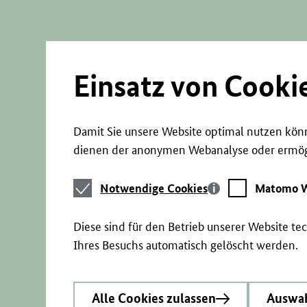
Direkt
zum
Seiteninhalt
springen
Einsatz von Cooki
Damit Sie unsere Website optimal nutzen könn
dienen der anonymen Webanalyse oder ermögl
Notwendige
Matomo
Notwendige Cookies
Matomo W
Cookies
Webstatistik
Diese sind für den Betrieb unserer Website t
Ihres Besuchs automatisch gelöscht werden.
Alle Cookies zulassen
Auswah