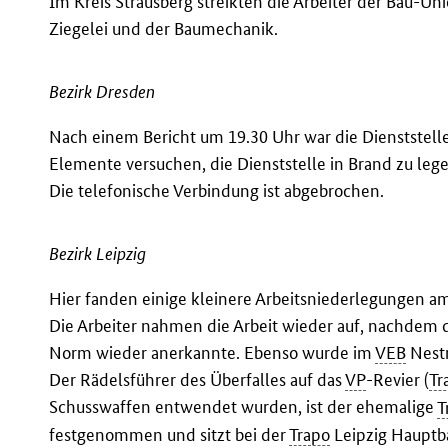
Im Kreis Strausberg streikten die Arbeiter der Bau-U
Ziegelei und der Baumechanik.
Bezirk Dresden
Nach einem Bericht um 19.30 Uhr war die Dienststell
Elemente versuchen, die Dienststelle in Brand zu lege
Die telefonische Verbindung ist abgebrochen.
Bezirk Leipzig
Hier fanden einige kleinere Arbeitsniederlegungen am 
Die Arbeiter nahmen die Arbeit wieder auf, nachdem di
Norm wieder anerkannte. Ebenso wurde im
VEB
Nestm
Der Rädelsführer des Überfalles auf das
VP
-Revier (
Tr
Schusswaffen entwendet wurden, ist der ehemalige
T
festgenommen und sitzt bei der
Trapo
Leipzig Hauptb