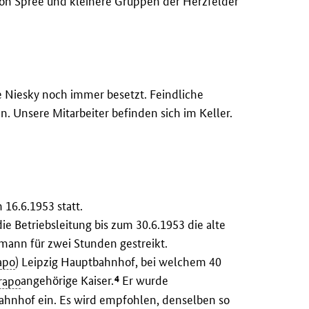
nion Spree und kleinere Gruppen der Herzfelder
e Niesky noch immer besetzt. Feindliche
n. Unsere Mitarbeiter befinden sich im Keller.
16.6.1953 statt.
e Betriebsleitung bis zum 30.6.1953 die alte
ann für zwei Stunden gestreikt.
apo
) Leipzig Hauptbahnhof, bei welchem 40
4
rapo
angehörige Kaiser.
Er wurde
ahnhof ein. Es wird empfohlen, denselben so