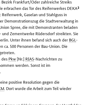
 Bezirk Frankfurt/Oder zahlreiche Streiks
2
lde erbrachen das Tor des Reifenwerkes DEKA
n: Reifenwerk, Gaselan und Stahlguss in
der Demonstrationszug die Stadtverwaltung in
Union Spree, die mit Demonstranten beladen
lk- und Zementwerke Rüdersdorf streikten. Sie
erlin. Unter ihnen befand sich auch der
BGL
-
en ca. 500 Personen der Bau-Union. Die
 getreten.
n des
Pkw
[Nr.]
RIAS
-Nachrichten zu
genommen werden. Sonst ist im
.
ine positive Resolution gegen die
KM
. Dort wurde die Arbeit zum Teil wieder