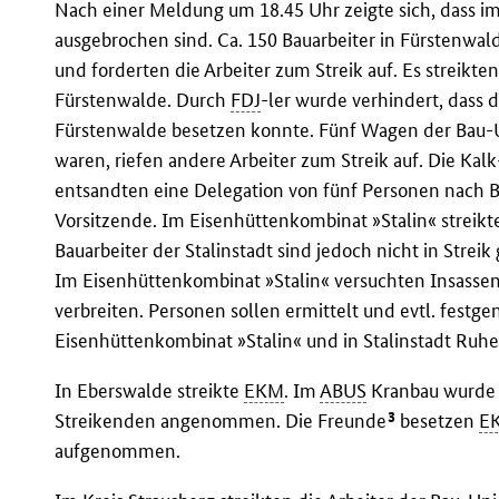
Nach einer Meldung um 18.45 Uhr zeigte sich, dass im
ausgebrochen sind. Ca. 150 Bauarbeiter in Fürstenwa
und forderten die Arbeiter zum Streik auf. Es streikte
Fürstenwalde. Durch
FDJ
-ler wurde verhindert, dass 
Fürstenwalde besetzen konnte. Fünf Wagen der Bau-
waren, riefen andere Arbeiter zum Streik auf. Die Ka
entsandten eine Delegation von fünf Personen nach B
Vorsitzende. Im Eisenhüttenkombinat »Stalin« streikt
Bauarbeiter der Stalinstadt sind jedoch nicht in Streik
Im Eisenhüttenkombinat »Stalin« versuchten Insasse
verbreiten. Personen sollen ermittelt und evtl. fest
Eisenhüttenkombinat »Stalin« und in Stalinstadt Ruhe
In Eberswalde streikte
EKM
. Im
ABUS
Kranbau wurde e
3
Streikenden angenommen. Die Freunde
besetzen
E
aufgenommen.