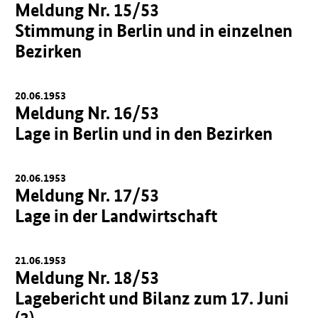
Meldung Nr. 15/53
Stimmung in Berlin und in einzelnen
Bezirken
20.06.1953
Meldung Nr. 16/53
Lage in Berlin und in den Bezirken
20.06.1953
Meldung Nr. 17/53
Lage in der Landwirtschaft
21.06.1953
Meldung Nr. 18/53
Lagebericht und Bilanz zum 17. Juni