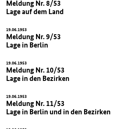
Meldung Nr. 8/53
Lage auf dem Land
19.06.1953
Meldung Nr. 9/53
Lage in Berlin
19.06.1953
Meldung Nr. 10/53
Lage in den Bezirken
19.06.1953
Meldung Nr. 11/53
Lage in Berlin und in den Bezirken