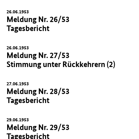
26.06.1953
Meldung Nr. 26/53
Tagesbericht
26.06.1953
Meldung Nr. 27/53
Stimmung unter Rückkehrern (2)
27.06.1953
Meldung Nr. 28/53
Tagesbericht
29.06.1953
Meldung Nr. 29/53
Tagesbericht