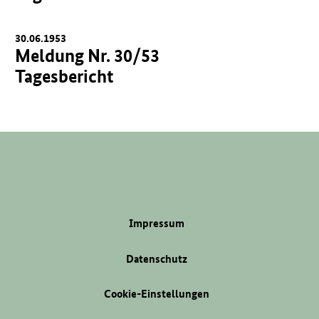
30.06.1953
Meldung Nr. 30/53
Tagesbericht
Impressum
Datenschutz
Cookie-Einstellungen