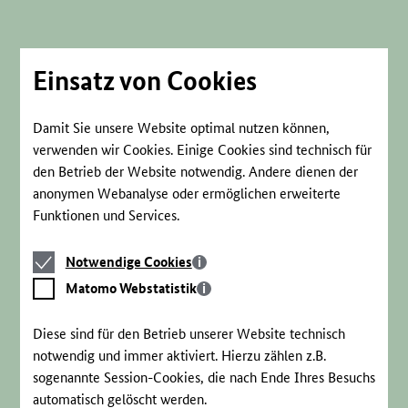
Direkt
zum
Seiteninhalt
springen
Einsatz von Cookies
Damit Sie unsere Website optimal nutzen können,
verwenden wir Cookies. Einige Cookies sind technisch für
den Betrieb der Website notwendig. Andere dienen der
anonymen Webanalyse oder ermöglichen erweiterte
Funktionen und Services.
Notwendige
Notwendige Cookies
Cookies
Matomo
Matomo Webstatistik
Webstatistik
Diese sind für den Betrieb unserer Website technisch
notwendig und immer aktiviert. Hierzu zählen z.B.
sogenannte Session-Cookies, die nach Ende Ihres Besuchs
automatisch gelöscht werden.