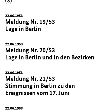
(3)
22.06.1953
Meldung Nr. 19/53
Lage in Berlin
22.06.1953
Meldung Nr. 20/53
Lage in Berlin und in den Bezirken
22.06.1953
Meldung Nr. 21/53
Stimmung in Berlin zu den
Ereignissen vom 17. Juni
22.06.1953