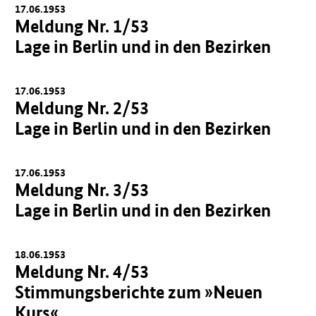
17.06.1953
Meldung Nr. 1/53
Lage in Berlin und in den Bezirken
17.06.1953
Meldung Nr. 2/53
Lage in Berlin und in den Bezirken
17.06.1953
Meldung Nr. 3/53
Lage in Berlin und in den Bezirken
18.06.1953
Meldung Nr. 4/53
Stimmungsberichte zum »Neuen
Kurs«