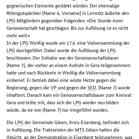
gegnerischen Elemente gestärkt würden. Der ehemalige
Rittergutspächter [Name 6, Vorname] in Lemnitz äußerte den
LPG
-Mitgliedern gegenüber Folgendes: »Die Stunde eurer
Genossenschaft hat geschlagen. Bis zur Auflösung ist es nicht
mehr weit.«
In der
LPG
Weißig wurde am 17.6. eine Vollversammlung der
LPG
durchgeführt. Dabei wurde die Auflösung der
LPG
beschlossen. Der Initiator war der Genossenschaftsbauer
[Name 7], der vorher an einem Aufruhr in Gera teilgenommen
hatte und nach Rückkehr in Weißig die Vollversammlung
einberief. Er betrieb dabei eine wüste Hetze gegen die
Regierung, gegen die
VP
und gegen die
SED
. [Name 7] wurde
inhaftiert. Danach kam ein Genossenschaftsbauer zum Kreisrat
Gera und teilte mit, dass sich die
LPG
wieder neu bilden
würde, da sie von [Name 7] nur irregeführt wurden.
Die
LPG
der Gemeinde Gösen, Kreis Eisenberg, befindet sich
in Auflösung. Die Traktoristen der
MTS
Gösen hatten die
Absicht, an der Demonstration in Eisenberg teilzunehmen, was