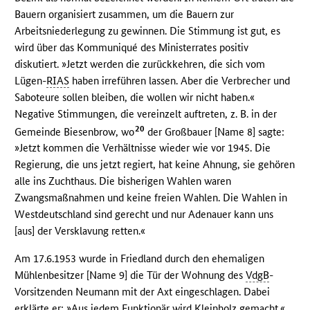
Bauern organisiert zusammen, um die Bauern zur
Arbeitsniederlegung zu gewinnen. Die Stimmung ist gut, es
wird über das Kommuniqué des Ministerrates positiv
diskutiert. »Jetzt werden die zurückkehren, die sich vom
Lügen-
RIAS
haben irreführen lassen. Aber die Verbrecher und
Saboteure sollen bleiben, die wollen wir nicht haben.«
Negative Stimmungen, die vereinzelt auftreten, z. B. in der
20
Gemeinde Biesenbrow, wo
der Großbauer [Name 8] sagte:
»Jetzt kommen die Verhältnisse wieder wie vor 1945. Die
Regierung, die uns jetzt regiert, hat keine Ahnung, sie gehören
alle ins Zuchthaus. Die bisherigen Wahlen waren
Zwangsmaßnahmen und keine freien Wahlen. Die Wahlen in
Westdeutschland sind gerecht und nur Adenauer kann uns
[aus] der Versklavung retten.«
Am 17.6.1953 wurde in Friedland durch den ehemaligen
Mühlenbesitzer [Name 9] die Tür der Wohnung des
VdgB
-
Vorsitzenden Neumann mit der Axt eingeschlagen. Dabei
erklärte er: »Aus jedem Funktionär wird Kleinholz gemacht.«