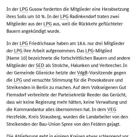
In der
LPG
Gusow forderten die Mitglieder eine Herabsetzung
ihres Solls um 50 %. In der
LPG
Radinkendorf traten zwei
Mitglieder aus der
LPG
aus, weil die Rückkehr geflüchteter
Bauern angekündigt wurde.
In der
LPG
Friedrichsaue haben am 18.6. nur drei Mitglieder
der
LPG
ihre Arbeit aufgenommen. Das
LPG
-Mitglied
[Name 10] bezeichnete die fortschrittlichen Bauern und andere
Mitglieder der
SED
als Strolche, Halunken und Verbrecher. In
der Gemeinde Glienicke hetzte der
VdgB
-Vorsitzende gegen
die
LPG
und versuchte Stimmung für die Provokateure und
Streikenden in Berlin zu machen. Auf dem Volkseigenen Gut
Flemsdorf verbreitete der Parteisekretär Reeder das Gerücht,
dass wir keine Regierung mehr hätten, keine Verwaltung und
die Kommandantur alles übernommen hat. In dem
VEG
Herzfelde, Kreis Strausberg, wurden die Landarbeiter von den
Streikenden der Bau-Union Spree von den Feldern gejagt.
Die Ablieferung geht in einigen Kreisen etwas schleppend vor