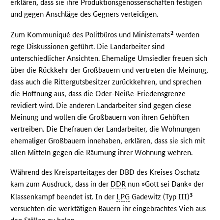
erklären, dass sie ihre Produktionsgenossenschaften festigen
und gegen Anschläge des Gegners verteidigen.
2
Zum Kommuniqué des Politbüros und Ministerrats
werden
rege Diskussionen geführt. Die Landarbeiter sind
unterschiedlicher Ansichten. Ehemalige Umsiedler freuen sich
über die Rückkehr der Großbauern und vertreten die Meinung,
dass auch die Rittergutsbesitzer zurückkehren, und sprechen
die Hoffnung aus, dass die Oder-Neiße-Friedensgrenze
revidiert wird. Die anderen Landarbeiter sind gegen diese
Meinung und wollen die Großbauern von ihren Gehöften
vertreiben. Die Ehefrauen der Landarbeiter, die Wohnungen
ehemaliger Großbauern innehaben, erklären, dass sie sich mit
allen Mitteln gegen die Räumung ihrer Wohnung wehren.
Während des Kreisparteitages der
DBD
des Kreises Oschatz
kam zum Ausdruck, dass in der
DDR
nun »Gott sei Dank« der
3
Klassenkampf beendet ist. In der
LPG
Gadewitz (Typ III)
versuchten die werktätigen Bauern ihr eingebrachtes Vieh aus