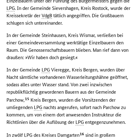
Einzelbauern unter der Führung des Bürgermeisters gegen die
LPG
. In der Gemeinde Sievershagen, Kreis Rostock, wurde der
Kreissekretär der
VdgB
tätlich angegriffen. Die Großbauern
schlugen sich untereinander.
In der Gemeinde Steinhausen, Kreis Wismar, verließen bei
einer Gemeindeversammlung werktätige Einzelbauern den
Raum. Die Genossenschaftsbauern blieben. Man rief dann von
draußen: »Wir haben doch gesiegt.«
In der Gemeinde
LPG
Vieregge, Kreis Bergen, wurden über
Nacht sämtliche vorhandenen Wasserleitungshähne geöffnet,
sodass alles unter Wasser stand. Von zwei inzwischen
republikflüchtig gewordenen Bauern aus der Gemeinde
15
Parchow,
Kreis Bergen, wurden die Vorsitzenden der
umliegenden
LPG
nachts angerufen, sofort nach Parchow zu
kommen, um von einem dort anwesenden Instrukteur die
Richtlinien über die Auflösung der
LPG
entgegenzunehmen.
16
In zwölf
LPG
des Kreises Damgarten
sind in großem