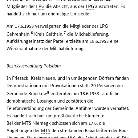
Mitglieder der
LPG
die Absicht, aus der
LPG
auszutreten. Es
handelt sich hier um ehemalige Umsiedler.
Am 17.6.1953 verweigerten die Mitglieder der
LPG
6
7
Gehrenhain,
Kreis Geithain,
die Milchablieferung.
Aufklärungseinsatz der Partei erzielte am 18.6.1953 eine
Wiederaufnahme der Milchablieferung.
Bezirksverwaltung Potsdam
In Friesack, Kreis Nauen, und in umliegenden Dörfern fanden
Demonstrationen mit Provokationen statt. 20 Personen der
8
Gemeinde Brädikow
entfernten am 18.6.1953 sämtliche
demokratische Losungen und zerstörten die
Telefonverbindung der Gemeinde. Anführer wurden verhaftet.
Es handelt sich hier um großbäuerliche Elemente.
Bei der
MTS
Niemegk schlossen sich am 17.6. die
Angehörigen der
MTS
den streikenden Bauarbeitern der Bau-
Union an. Sie nahmen erst am 18.6. die Arbeit wieder auf. Die