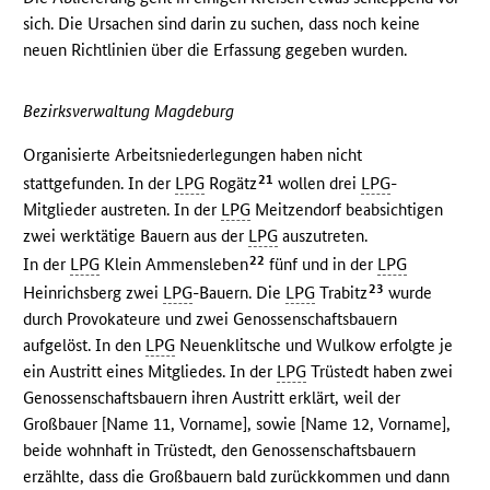
sich. Die Ursachen sind darin zu suchen, dass noch keine
neuen Richtlinien über die Erfassung gegeben wurden.
Bezirksverwaltung Magdeburg
Organisierte Arbeitsniederlegungen haben nicht
21
stattgefunden. In der
LPG
Rogätz
wollen drei
LPG
-
Mitglieder austreten. In der
LPG
Meitzendorf beabsichtigen
zwei werktätige Bauern aus der
LPG
auszutreten.
22
In der
LPG
Klein Ammensleben
fünf und in der
LPG
23
Heinrichsberg zwei
LPG
-Bauern. Die
LPG
Trabitz
wurde
durch Provokateure und zwei Genossenschaftsbauern
aufgelöst. In den
LPG
Neuenklitsche und Wulkow erfolgte je
ein Austritt eines Mitgliedes. In der
LPG
Trüstedt haben zwei
Genossenschaftsbauern ihren Austritt erklärt, weil der
Großbauer [Name 11, Vorname], sowie [Name 12, Vorname],
beide wohnhaft in Trüstedt, den Genossenschaftsbauern
erzählte, dass die Großbauern bald zurückkommen und dann