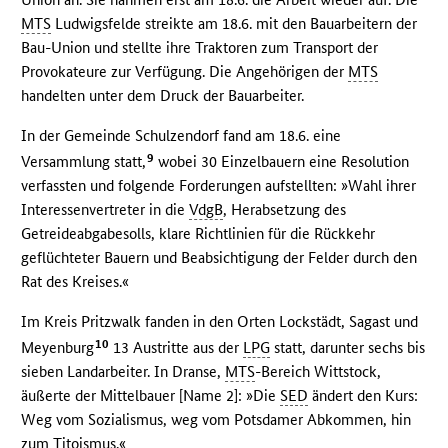
MTS
Ludwigsfelde streikte am 18.6. mit den Bauarbeitern der
Bau-Union und stellte ihre Traktoren zum Transport der
Provokateure zur Verfügung. Die Angehörigen der
MTS
handelten unter dem Druck der Bauarbeiter.
In der Gemeinde Schulzendorf fand am 18.6. eine
9
Versammlung statt,
wobei 30 Einzelbauern eine Resolution
verfassten und folgende Forderungen aufstellten: »Wahl ihrer
Interessenvertreter in die
VdgB
, Herabsetzung des
Getreideabgabesolls, klare Richtlinien für die Rückkehr
geflüchteter Bauern und Beabsichtigung der Felder durch den
Rat des Kreises.«
Im Kreis Pritzwalk fanden in den Orten Lockstädt, Sagast und
10
Meyenburg
13 Austritte aus der
LPG
statt, darunter sechs bis
sieben Landarbeiter. In Dranse,
MTS
-Bereich Wittstock,
äußerte der Mittelbauer [Name 2]: »Die
SED
ändert den Kurs:
Weg vom Sozialismus, weg vom Potsdamer Abkommen, hin
zum Titoismus.«