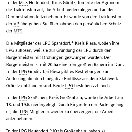
In der
MTS
Holtendorf, Kreis Görlitz, forderte der Agronom
die Traktoristen auf, die Arbeit niederzulegen und an der
Demonstration teilzunehmen. Er wurde von den Traktoristen
der
VP
übergeben. Sie übernahmen den persönlichen Schutz
der
MTS
.
4
Die Mitglieder der
LPG
Spansdorf,
Kreis Riesa, wollen ihre
LPG
auflösen, weil sie zur Gründung der
LPG
durch den
Bürgermeister mit Drohungen gezwungen wurden. Der
Bürgermeister ist mit 20 ha einer der größten Bauern im Dorf.
In der
LPG
Gröditz bei Riesa gibt es Bestrebungen zur
Auflösung, die durch negative Einflüsse aus dem Stahlwerk
Gröditz entstanden sind. Beide
LPG
bestehen zzt. noch.
In der
LPG
Skäßchen, Kreis Großenhain, wurde die Arbeit am
18. und 19.6. niedergelegt. Durch Eingreifen der Partei gelang
es, die
LPG
-Mitglieder wieder zu überzeugen, die Arbeit
aufzunehmen.
5
In der
LPG
Neuendorf,
Kreis Großenhain, haben 21