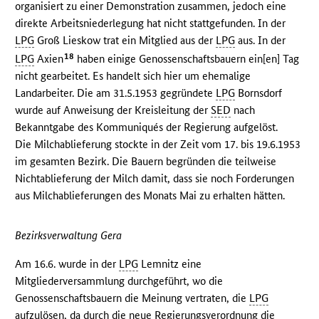
organisiert zu einer Demonstration zusammen, jedoch eine
direkte Arbeitsniederlegung hat nicht stattgefunden. In der
LPG
Groß Lieskow trat ein Mitglied aus der
LPG
aus. In der
18
LPG
Axien
haben einige Genossenschaftsbauern ein[en] Tag
nicht gearbeitet. Es handelt sich hier um ehemalige
Landarbeiter. Die am 31.5.1953 gegründete
LPG
Bornsdorf
wurde auf Anweisung der Kreisleitung der
SED
nach
Bekanntgabe des Kommuniqués der Regierung aufgelöst.
Die Milchablieferung stockte in der Zeit vom 17. bis 19.6.1953
im gesamten Bezirk. Die Bauern begründen die teilweise
Nichtablieferung der Milch damit, dass sie noch Forderungen
aus Milchablieferungen des Monats Mai zu erhalten hätten.
Bezirksverwaltung Gera
Am 16.6. wurde in der
LPG
Lemnitz eine
Mitgliederversammlung durchgeführt, wo die
Genossenschaftsbauern die Meinung vertraten, die
LPG
aufzulösen, da durch die neue Regierungsverordnung die