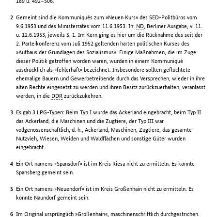
189 u. 492–506.
Gemeint sind die Kommuniqués zum »Neuen Kurs« des
SED
-Politbüros vom
9.6.1953 und des Ministerrates vom 11.6.1953. In:
ND
, Berliner Ausgabe, v. 11.
u. 12.6.1953, jeweils S. 1. Im Kern ging es hier um die Rücknahme des seit der
2. Parteikonferenz vom Juli 1952 geltenden harten politischen Kurses des
»Aufbaus der Grundlagen des Sozialismus«. Einige Maßnahmen, die im Zuge
dieser Politik getroffen worden waren, wurden in einem Kommuniqué
ausdrücklich als »fehlerhaft« bezeichnet. Insbesondere sollten geflüchtete
ehemalige Bauern und Gewerbetreibende durch das Versprechen, wieder in ihre
alten Rechte eingesetzt zu werden und ihren Besitz zurückzuerhalten, veranlasst
werden, in die
DDR
zurückzukehren.
Es gab 3
LPG
-Typen: Beim Typ I wurde das Ackerland eingebracht, beim Typ II
das Ackerland, die Maschinen und die Zugtiere, der Typ III war
vollgenossenschaftlich, d. h., Ackerland, Maschinen, Zugtiere, das gesamte
Nutzvieh, Wiesen, Weiden und Waldflächen und sonstige Güter wurden
eingebracht.
Ein Ort namens »Spansdorf« ist im Kreis Riesa nicht zu ermitteln. Es könnte
Spansberg gemeint sein.
Ein Ort namens »Neuendorf« ist im Kreis Großenhain nicht zu ermitteln. Es
könnte Naundorf gemeint sein.
Im Original ursprünglich »Großenhain«, maschinenschriftlich durchgestrichen.