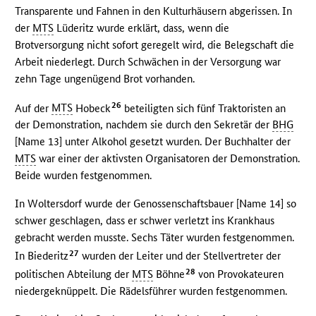
Transparente und Fahnen in den Kulturhäusern abgerissen. In
der
MTS
Lüderitz wurde erklärt, dass, wenn die
Brotversorgung nicht sofort geregelt wird, die Belegschaft die
Arbeit niederlegt. Durch Schwächen in der Versorgung war
zehn Tage ungenügend Brot vorhanden.
26
Auf der
MTS
Hobeck
beteiligten sich fünf Traktoristen an
der Demonstration, nachdem sie durch den Sekretär der
BHG
[Name 13] unter Alkohol gesetzt wurden. Der Buchhalter der
MTS
war einer der aktivsten Organisatoren der Demonstration.
Beide wurden festgenommen.
In Woltersdorf wurde der Genossenschaftsbauer [Name 14] so
schwer geschlagen, dass er schwer verletzt ins Krankhaus
gebracht werden musste. Sechs Täter wurden festgenommen.
27
In Biederitz
wurden der Leiter und der Stellvertreter der
28
politischen Abteilung der
MTS
Böhne
von Provokateuren
niedergeknüppelt. Die Rädelsführer wurden festgenommen.