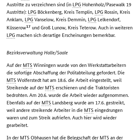
Austritte zu verzeichnen sind (in
LPG
Hohenholz/Pasewalk 19
Austritte):
LPG
Böckenberg, Kreis Templin,
LPG
Rossin, Kreis
Anklam,
LPG
Vanselow, Kreis Demmin,
LPG
Lelkendorf,
17
Küsserow
und Groß Lunow, Kreis Teterow. Auch in weiteren
LPG
machen sich derartige Erscheinungen bemerkbar.
Bezirksverwaltung Halle/Saale
Auf der
MTS
Winningen wurde von den Werkstattarbeitern
die sofortige Abschaffung der Politabteilung gefordert. Die
MTS
Wolferstedt hat am 18.6. die Arbeit eingestellt, weil
Streikende auf der
MTS
erschienen und die Traktoristen
bedrohten. Am 20.6. wurde die Arbeit wieder aufgenommen.
Ebenfalls auf der
MTS
Landsberg wurde am 17.6. gestreikt,
weil andere streikende Arbeiter in die
MTS
eingedrungen
waren und zum Streik aufriefen. Auch hier wird wieder
gearbeitet.
In der
MTS
Obhausen hat die Belegschaft der
MTS
an der