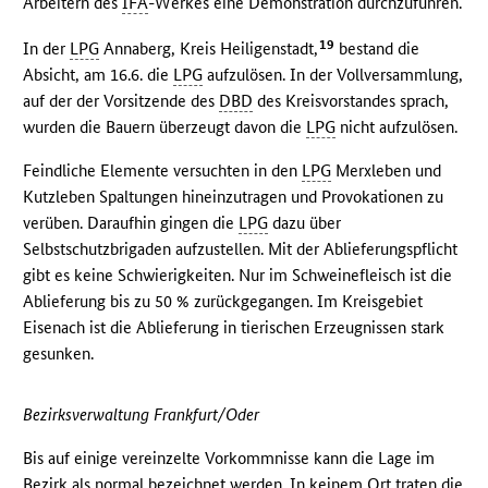
Arbeitern des
IFA
-Werkes eine Demonstration durchzuführen.
19
In der
LPG
Annaberg, Kreis Heiligenstadt,
bestand die
Absicht, am 16.6. die
LPG
aufzulösen. In der Vollversammlung,
auf der der Vorsitzende des
DBD
des Kreisvorstandes sprach,
wurden die Bauern überzeugt davon die
LPG
nicht aufzulösen.
Feindliche Elemente versuchten in den
LPG
Merxleben und
Kutzleben Spaltungen hineinzutragen und Provokationen zu
verüben. Daraufhin gingen die
LPG
dazu über
Selbstschutzbrigaden aufzustellen. Mit der Ablieferungspflicht
gibt es keine Schwierigkeiten. Nur im Schweinefleisch ist die
Ablieferung bis zu 50 % zurückgegangen. Im Kreisgebiet
Eisenach ist die Ablieferung in tierischen Erzeugnissen stark
gesunken.
Bezirksverwaltung Frankfurt/Oder
Bis auf einige vereinzelte Vorkommnisse kann die Lage im
Bezirk als normal bezeichnet werden. In keinem Ort traten die