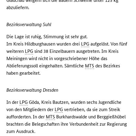
Glauchau weigern sich die Bauern Schweine unter 125 kg
abzuliefern.
Bezirksverwaltung Suhl
Die Lage ist ruhig, Stimmung ist sehr gut.
Im Kreis Hildburghausen wurden drei
LPG
aufgelöst. Von fünf
weiteren
LPG
sind 38 Einzelbauern ausgetreten. Im Kreis
Meiningen wird nicht in vorgeschriebener Höhe das
Ablieferungssoll eingehalten. Sämtliche
MTS
des Bezirkes
haben gearbeitet.
Bezirksverwaltung Dresden
In der
LPG
Göda, Kreis Bautzen, wurden sechs Jugendliche
von den Mitgliedern der
LPG
vertrieben, da sie zum Streik
aufforderten. In der
MTS
Burkhardswalde und Berggießhübel
brachten die Belegschaften ihre Verbundenheit zur Regierung
zum Ausdruck.