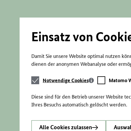
Direkt
zum
Seiteninhalt
springen
Einsatz von Cooki
Damit Sie unsere Website optimal nutzen könn
dienen der anonymen Webanalyse oder ermögl
Notwendige
Matomo
Notwendige Cookies
Matomo W
Cookies
Webstatistik
Diese sind für den Betrieb unserer Website t
Ihres Besuchs automatisch gelöscht werden.
Alle Cookies zulassen
Auswah