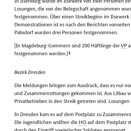
In Ilsenburg wurde im Ilsewerk von zwei Personen ein
Losungen, die von der Belegschaft angenommen wurde
festgenommen. Über einen Streikbeginn im Ilsewerk i
Demonstrationen ist es nach den Berichten vonseiten
Pabsdorf wurden drei Personen festgenommen.
[In Magdeburg-Gommern sind 200 Häftlinge der
VP
a
1
festgenommen werden.]
Bezirk Dresden
Die Meldungen bringen zum Ausdruck, dass es nur no
und Zusammenrottungen gekommen ist. Aus Löbau wird
Privatbetrieben in den Streik getreten sind. Losungen 
In Dresden kam es auf dem Postplatz zu Zusammenrot
Die Jugendlichen wollten die
HO
auf dem Postplatz 
durch den Eingriff sowjetischer Soldaten gesprengt.