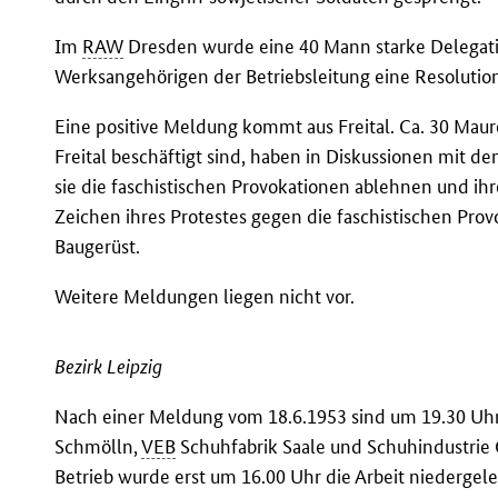
Im
RAW
Dresden wurde eine 40 Mann starke Delegati
Werksangehörigen der Betriebsleitung eine Resolution
Eine positive Meldung kommt aus Freital. Ca. 30 Mau
Freital beschäftigt sind, haben in Diskussionen mit d
sie die faschistischen Provokationen ablehnen und ih
Zeichen ihres Protestes gegen die faschistischen Prov
Baugerüst.
Weitere Meldungen liegen nicht vor.
Bezirk Leipzig
Nach einer Meldung vom 18.6.1953 sind um 19.30 Uhr
Schmölln,
VEB
Schuhfabrik Saale und Schuhindustrie G
Betrieb wurde erst um 16.00 Uhr die Arbeit niedergeleg