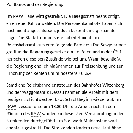
Politbüros und der Regierung.
Im
RAW
Halle wird gestreikt. Die Belegschaft beabsichtigt,
eine neue
BGL
zu wählen. Die Personenbahnhöfe haben sich
noch nicht angeschlossen, jedoch besteht eine gespannte
Lage. Die Starkstrommeisterei arbeitet nicht. Im
Reichsbahnamt kursieren folgende Parolen: »Die Sowjetarmee
greift in die Regierungsgesetze ein. In Polen und in der
ČSR
herrschen dieselben Zustände wie bei uns. Wann beschließt
die Regierung endlich Maßnahmen zur Preissenkung und zur
Erhöhung der Renten um mindestens 40 %.«
Sämtliche Reichsbahndienststellen des Bahnhofes Wittenberg
und der Waggonfabrik Dessau nahmen die Arbeit mit dem
heutigen Schichtwechsel bzw. Schichtbeginn wieder auf. Im
RAW
Dessau ruhte um 13.00 Uhr die Arbeit noch. In den
Räumen des
RAW
wurden zu dieser Zeit Versammlungen der
Streikenden durchgeführt. Im Stellwerk Muldenstein wird
ebenfalls gestreikt. Die Streikenden fordern neue Tariflöhne