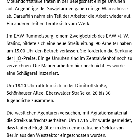
Möllendorffstraße traten in der Belegschaft einige Unruhen
auf. Angehörige der Sowjetarmee gaben einige Warnschüsse
ab. Daraufhin nahm ein Teil der Arbeiter die Arbeit wieder auf.
Ein anderer Teil entfernte sich vom Werk.
Im
EAW
Rummelsburg, einem Zweigbetrieb des
EAW
»J. W.
Stalin«, bildete sich eine neue Streikleitung. 90 Arbeiter haben
um 15.00 Uhr den Betrieb verlassen. Sie forderten die Senkung
der
HO
-Preise. Einige Unruhen sind im Zentralviehhof noch zu
verzeichnen. Die Maurer arbeiten hier noch nicht. Es wurde
eine Schlägerei inszeniert.
Um 18.20 Uhr rotteten sich in der Dimitroffstraße,
Schönhauser Allee, Eberswalder Straße ca. 20 bis 30
Jugendliche zusammen.
Die westlichen Agenturen versuchen, mit Agitationsmaterial
die Streiks aufrechtzuerhalten. Um 17.15 Uhr wurde gemeldet,
dass laufend Flugblätter in den demokratischen Sektor von
Berlin aus den Westsektor eingeschossen wurden.