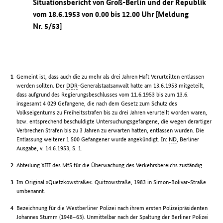
Situationsbericht von Groß-Berlin und der Republik
vom 18.6.1953 von 0.00 bis 12.00 Uhr [Meldung
Nr. 5/53]
Gemeint ist, dass auch die zu mehr als drei Jahren Haft Verurteilten entlassen
werden sollten. Der
DDR
-Generalstaatsanwalt hatte am 13.6.1953 mitgeteilt,
dass aufgrund des Regierungsbeschlusses vom 11.6.1953 bis zum 13.6.
insgesamt 4 029 Gefangene, die nach dem Gesetz zum Schutz des
Volkseigentums zu Freiheitsstrafen bis zu drei Jahren verurteilt worden waren,
bzw. entsprechend beschuldigte Untersuchungsgefangene, die wegen derartiger
Verbrechen Strafen bis zu 3 Jahren zu erwarten hatten, entlassen wurden. Die
Entlassung weiterer 1 500 Gefangener wurde angekündigt. In:
ND
, Berliner
Ausgabe, v. 14.6.1953, S. 1.
Abteilung XIII des
MfS
für die Überwachung des Verkehrsbereichs zuständig.
Im Original »Quetzkowstraße«. Quitzowstraße, 1983 in Simon-Bolivar-Straße
umbenannt.
Bezeichnung für die Westberliner Polizei nach ihrem ersten Polizeipräsidenten
Johannes Stumm (1948–63). Unmittelbar nach der Spaltung der Berliner Polizei