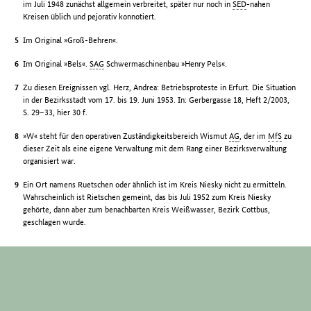
im Juli 1948 zunächst allgemein verbreitet, später nur noch in
SED
-nahen
Kreisen üblich und pejorativ konnotiert.
Im Original »Groß-Behren«.
Im Original »Bels«.
SAG
Schwermaschinenbau »Henry Pels«.
Zu diesen Ereignissen vgl. Herz, Andrea: Betriebsproteste in Erfurt. Die Situation
in der Bezirksstadt vom 17. bis 19. Juni 1953. In: Gerbergasse 18, Heft 2/2003,
S. 29–33, hier 30 f.
»W« steht für den operativen Zuständigkeitsbereich Wismut
AG
, der im
MfS
zu
dieser Zeit als eine eigene Verwaltung mit dem Rang einer Bezirksverwaltung
organisiert war.
Ein Ort namens Ruetschen oder ähnlich ist im Kreis Niesky nicht zu ermitteln.
Wahrscheinlich ist Rietschen gemeint, das bis Juli 1952 zum Kreis Niesky
gehörte, dann aber zum benachbarten Kreis Weißwasser, Bezirk Cottbus,
geschlagen wurde.