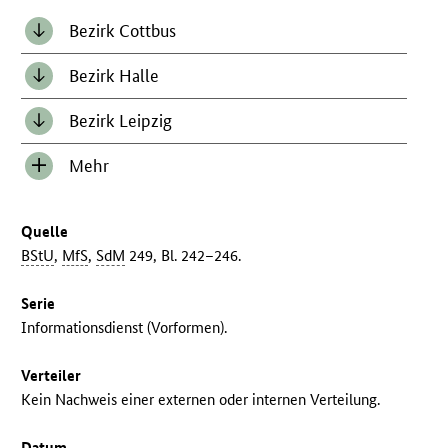
Bezirk Cottbus
Bezirk Halle
Bezirk Leipzig
Mehr
Inhalt
anzeigen/verbergen
Quelle
BStU
,
MfS
,
SdM
249, Bl. 242–246.
Serie
Informationsdienst (Vorformen).
Verteiler
Kein Nachweis einer externen oder internen Verteilung.
Datum