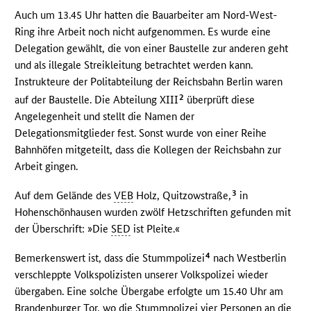
Auch um 13.45 Uhr hatten die Bauarbeiter am Nord-West-
Ring ihre Arbeit noch nicht aufgenommen. Es wurde eine
Delegation gewählt, die von einer Baustelle zur anderen geht
und als illegale Streikleitung betrachtet werden kann.
Instrukteure der Politabteilung der Reichsbahn Berlin waren
2
auf der Baustelle. Die Abteilung XIII
überprüft diese
Angelegenheit und stellt die Namen der
Delegationsmitglieder fest. Sonst wurde von einer Reihe
Bahnhöfen mitgeteilt, dass die Kollegen der Reichsbahn zur
Arbeit gingen.
3
Auf dem Gelände des
VEB
Holz, Quitzowstraße,
in
Hohenschönhausen wurden zwölf Hetzschriften gefunden mit
der Überschrift: »Die
SED
ist Pleite.«
4
Bemerkenswert ist, dass die Stummpolizei
nach Westberlin
verschleppte Volkspolizisten unserer Volkspolizei wieder
übergaben. Eine solche Übergabe erfolgte um 15.40 Uhr am
Brandenburger Tor, wo die Stummpolizei vier Personen an die