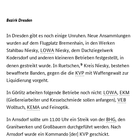
Bezirk Dresden
In Dresden gibt es noch einige Unruhen. Neue Ansammlungen
wurden auf dem Flugplatz Bremenhain, in den Werken
Stahlbau Niesky,
LOWA
Niesky, dem Dachziegelwerk
Kodersdorf und anderen kleineren Betrieben festgestellt, in
9
denen gestreikt wurde. In Ruetschen,
Kreis Niesky, bestehen
bewaffnete Banden, gegen die die
KVP
mit Waffengewalt zur
Liquidierung vorgeht.
In Görlitz arbeiten folgende Betriebe noch nicht:
LOWA
,
EKM
(Gießereiarbeiter und Kesselschmiede sollen anfangen),
VEB
Wolltuch,
KEMA
und Feinoptik.
In Arnsdorf sollte um 11.00 Uhr ein Streik von der
BHG
, den
Granitwerken und Großbauern durchgeführt werden. Nach
Arnsdorf wurde ein Kommando [der]
KVP
geschickt.