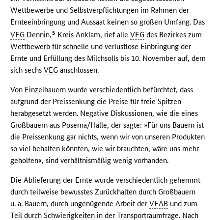
Wettbewerbe und Selbstverpflichtungen im Rahmen der
Ernteeinbringung und Aussaat keinen so großen Umfang. Das
5
VEG
Dennin,
Kreis Anklam, rief alle
VEG
des Bezirkes zum
Wettbewerb für schnelle und verlustlose Einbringung der
Ernte und Erfüllung des Milchsolls bis 10. November auf, dem
sich sechs
VEG
anschlossen.
Von Einzelbauern wurde verschiedentlich befürchtet, dass
aufgrund der Preissenkung die Preise für freie Spitzen
herabgesetzt werden. Negative Diskussionen, wie die eines
Großbauern aus Poserna/Halle, der sagte: »Für uns Bauern ist
die Preissenkung gar nichts, wenn wir von unseren Produkten
so viel behalten könnten, wie wir brauchten, wäre uns mehr
geholfen«, sind verhältnismäßig wenig vorhanden.
Die Ablieferung der Ernte wurde verschiedentlich gehemmt
durch teilweise bewusstes Zurückhalten durch Großbauern
u. a. Bauern, durch ungenügende Arbeit der
VEAB
und zum
Teil durch Schwierigkeiten in der Transportraumfrage. Nach