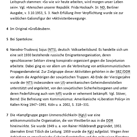
Leitspruch stammen: »So wie wir heute arbeiten, wird morgen unser Leben
sein«. Vgl. »Menschen unserer Republik: Frida Hockauf«. In:
ND
, Berliner
Ausgabe, v. 3.10.1953, S. 3. Nach Erfüllung ihrer Verpflichtung wurde sie zur
weiblichen Galionsfigur der »Aktivistenbewegung«.
Im Original »Großdeuben«.
Bei Spantekow.
Narodno-Trudowoj Sojus (
NTS
), deutsch: Volksarbeitsbund. Es handelte sich um
eine seit 1930 bestehende russische Emigrantenorganisation, deren
»geschlossener Sektor« streng konspirativ organisiert gegen die Sowjetunion
arbeitete. Dabei ging es vor allem um die Verbreitung von antikommunistischem
Propagandamaterial. Zur Zielgruppe dieser Aktivitäten gehörten in der
SBZ
/
DDR
vor allem die Angehörigen der sowjetischen Truppen. Ab Ende der Vierzigerjahre
wurde der
NTS
insbesondere von
US
-amerikanischen Geheimdienststellen
unterstützt und angeleitet, von den sowjetischen Sicherheitsorganen und unter
deren Federführung auch vom
MfS
wurde er vehement bekämpft. Vgl. Stöver,
Bernd: Die Befreiung vom Kommunismus: Amerikanische »Liberation Policy« im
Kalten Krieg 1947–1991. Köln u. a. 2002, S. 318–331.
Die »Kampfgruppe gegen Unmenschlichkeit« (
KgU
) war eine
antikommunistische Organisation, die von Westberlin aus in die
DDR
hineinwirkte. Sie wurde 1949 u. a. von Rainer Hildebrandt gegründet, 1951
übernahm Ernst Tillich die Leitung. 1959 wurde die
KgU
aufgelöst. Wegen ihrer
Anbindung an amerikanische Geheimdienststellen und des zeitweisen Einsatzes