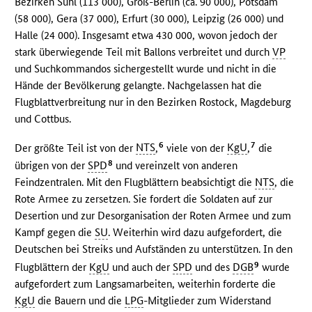
Bezirken Suhl (113 000), Groß-Berlin (ca. 90 000), Potsdam
(58 000), Gera (37 000), Erfurt (30 000), Leipzig (26 000) und
Halle (24 000). Insgesamt etwa 430 000, wovon jedoch der
stark überwiegende Teil mit Ballons verbreitet und durch
VP
und Suchkommandos sichergestellt wurde und nicht in die
Hände der Bevölkerung gelangte. Nachgelassen hat die
Flugblattverbreitung nur in den Bezirken Rostock, Magdeburg
und Cottbus.
6
7
Der größte Teil ist von der
NTS
,
viele von der
KgU
,
die
8
übrigen von der
SPD
und vereinzelt von anderen
Feindzentralen. Mit den Flugblättern beabsichtigt die
NTS
, die
Rote Armee zu zersetzen. Sie fordert die Soldaten auf zur
Desertion und zur Desorganisation der Roten Armee und zum
Kampf gegen die
SU
. Weiterhin wird dazu aufgefordert, die
Deutschen bei Streiks und Aufständen zu unterstützen. In den
9
Flugblättern der
KgU
und auch der
SPD
und des
DGB
wurde
aufgefordert zum Langsamarbeiten, weiterhin forderte die
KgU
die Bauern und die
LPG
-Mitglieder zum Widerstand