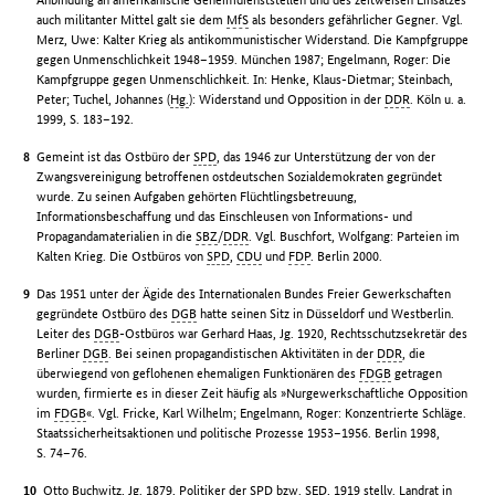
auch militanter Mittel galt sie dem
MfS
als besonders gefährlicher Gegner. Vgl.
Merz, Uwe: Kalter Krieg als antikommunistischer Widerstand. Die Kampfgruppe
gegen Unmenschlichkeit 1948–1959. München 1987; Engelmann, Roger: Die
Kampfgruppe gegen Unmenschlichkeit. In: Henke, Klaus-Dietmar; Steinbach,
Peter; Tuchel, Johannes (
Hg.
): Widerstand und Opposition in der
DDR
. Köln u. a.
1999, S. 183–192.
Gemeint ist das Ostbüro der
SPD
, das 1946 zur Unterstützung der von der
Zwangsvereinigung betroffenen ostdeutschen Sozialdemokraten gegründet
wurde. Zu seinen Aufgaben gehörten Flüchtlingsbetreuung,
Informationsbeschaffung und das Einschleusen von Informations- und
Propagandamaterialien in die
SBZ
/
DDR
. Vgl. Buschfort, Wolfgang: Parteien im
Kalten Krieg. Die Ostbüros von
SPD
,
CDU
und
FDP
. Berlin 2000.
Das 1951 unter der Ägide des Internationalen Bundes Freier Gewerkschaften
gegründete Ostbüro des
DGB
hatte seinen Sitz in Düsseldorf und Westberlin.
Leiter des
DGB
-Ostbüros war Gerhard Haas, Jg. 1920, Rechtsschutzsekretär des
Berliner
DGB
. Bei seinen propagandistischen Aktivitäten in der
DDR
, die
überwiegend von geflohenen ehemaligen Funktionären des
FDGB
getragen
wurden, firmierte es in dieser Zeit häufig als »Nurgewerkschaftliche Opposition
im
FDGB
«. Vgl. Fricke, Karl Wilhelm; Engelmann, Roger: Konzentrierte Schläge.
Staatssicherheitsaktionen und politische Prozesse 1953–1956. Berlin 1998,
S. 74–76.
Otto Buchwitz, Jg. 1879, Politiker der
SPD
bzw.
SED
, 1919 stellv. Landrat in