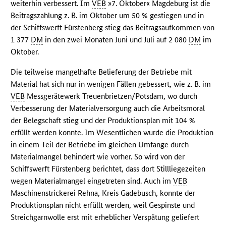
weiterhin verbessert. Im
VEB
»7. Oktober« Magdeburg ist die
Beitragszahlung z. B. im Oktober um 50 % gestiegen und in
der Schiffswerft Fürstenberg stieg das Beitragsaufkommen von
1 377
DM
in den zwei Monaten Juni und Juli auf 2 080
DM
im
Oktober.
Die teilweise mangelhafte Belieferung der Betriebe mit
Material hat sich nur in wenigen Fällen gebessert, wie z. B. im
VEB
Messgerätewerk Treuenbrietzen/Potsdam, wo durch
Verbesserung der Materialversorgung auch die Arbeitsmoral
der Belegschaft stieg und der Produktionsplan mit 104 %
erfüllt werden konnte. Im Wesentlichen wurde die Produktion
in einem Teil der Betriebe im gleichen Umfange durch
Materialmangel behindert wie vorher. So wird von der
Schiffswerft Fürstenberg berichtet, dass dort Stillliegezeiten
wegen Materialmangel eingetreten sind. Auch im
VEB
Maschinenstrickerei Rehna, Kreis Gadebusch, konnte der
Produktionsplan nicht erfüllt werden, weil Gespinste und
Streichgarnwolle erst mit erheblicher Verspätung geliefert