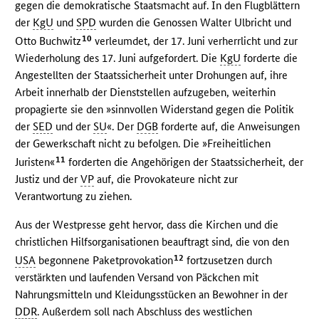
gegen die demokratische Staatsmacht auf. In den Flugblättern
der
KgU
und
SPD
wurden die Genossen Walter Ulbricht und
10
Otto Buchwitz
verleumdet, der 17. Juni verherrlicht und zur
Wiederholung des 17. Juni aufgefordert. Die
KgU
forderte die
Angestellten der Staatssicherheit unter Drohungen auf, ihre
Arbeit innerhalb der Dienststellen aufzugeben, weiterhin
propagierte sie den »sinnvollen Widerstand gegen die Politik
der
SED
und der
SU
«. Der
DGB
forderte auf, die Anweisungen
der Gewerkschaft nicht zu befolgen. Die »Freiheitlichen
11
Juristen«
forderten die Angehörigen der Staatssicherheit, der
Justiz und der
VP
auf, die Provokateure nicht zur
Verantwortung zu ziehen.
Aus der Westpresse geht hervor, dass die Kirchen und die
christlichen Hilfsorganisationen beauftragt sind, die von den
12
USA
begonnene Paketprovokation
fortzusetzen durch
verstärkten und laufenden Versand von Päckchen mit
Nahrungsmitteln und Kleidungsstücken an Bewohner in der
DDR
. Außerdem soll nach Abschluss des westlichen