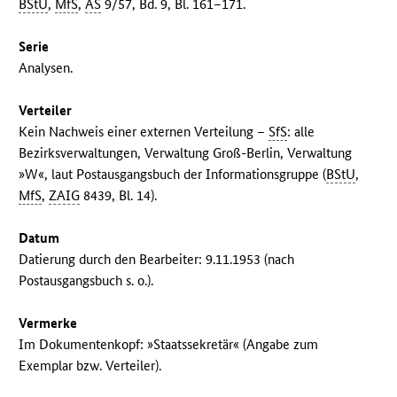
BStU
,
MfS
,
AS
9/57, Bd. 9, Bl. 161–171.
Serie
Analysen.
Verteiler
Kein Nachweis einer externen Verteilung –
SfS
: alle
Bezirksverwaltungen, Verwaltung Groß-Berlin, Verwaltung
»W«, laut Postausgangsbuch der Informationsgruppe (
BStU
,
MfS
,
ZAIG
8439, Bl. 14).
Datum
Datierung durch den Bearbeiter: 9.11.1953 (nach
Postausgangsbuch s. o.).
Vermerke
Im Dokumentenkopf: »Staatssekretär« (Angabe zum
Exemplar bzw. Verteiler).