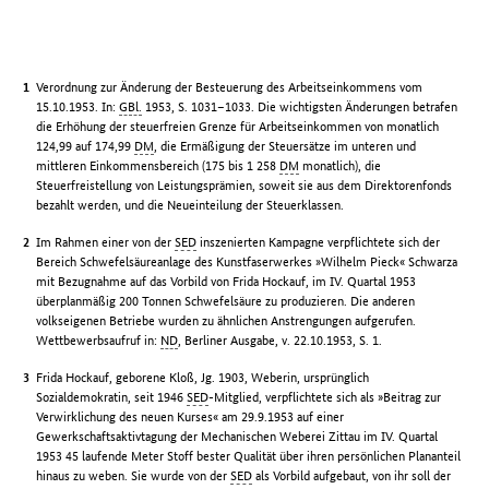
Verordnung zur Änderung der Besteuerung des Arbeitseinkommens vom
15.10.1953. In:
GBl.
1953, S. 1031–1033. Die wichtigsten Änderungen betrafen
die Erhöhung der steuerfreien Grenze für Arbeitseinkommen von monatlich
124,99 auf 174,99
DM
, die Ermäßigung der Steuersätze im unteren und
mittleren Einkommensbereich (175 bis 1 258
DM
monatlich), die
Steuerfreistellung von Leistungsprämien, soweit sie aus dem Direktorenfonds
bezahlt werden, und die Neueinteilung der Steuerklassen.
Im Rahmen einer von der
SED
inszenierten Kampagne verpflichtete sich der
Bereich Schwefelsäureanlage des Kunstfaserwerkes »Wilhelm Pieck« Schwarza
mit Bezugnahme auf das Vorbild von Frida Hockauf, im IV. Quartal 1953
überplanmäßig 200 Tonnen Schwefelsäure zu produzieren. Die anderen
volkseigenen Betriebe wurden zu ähnlichen Anstrengungen aufgerufen.
Wettbewerbsaufruf in:
ND
, Berliner Ausgabe, v. 22.10.1953, S. 1.
Frida Hockauf, geborene Kloß, Jg. 1903, Weberin, ursprünglich
Sozialdemokratin, seit 1946
SED
-Mitglied, verpflichtete sich als »Beitrag zur
Verwirklichung des neuen Kurses« am 29.9.1953 auf einer
Gewerkschaftsaktivtagung der Mechanischen Weberei Zittau im IV. Quartal
1953 45 laufende Meter Stoff bester Qualität über ihren persönlichen Plananteil
hinaus zu weben. Sie wurde von der
SED
als Vorbild aufgebaut, von ihr soll der