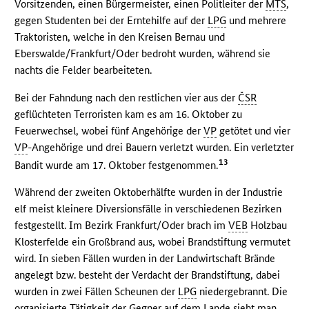
Vorsitzenden, einen Bürgermeister, einen Politleiter der
MTS
,
gegen Studenten bei der Erntehilfe auf der
LPG
und mehrere
Traktoristen, welche in den Kreisen Bernau und
Eberswalde/Frankfurt/Oder bedroht wurden, während sie
nachts die Felder bearbeiteten.
Bei der Fahndung nach den restlichen vier aus der
ČSR
geflüchteten Terroristen kam es am 16. Oktober zu
Feuerwechsel, wobei fünf Angehörige der
VP
getötet und vier
VP
-Angehörige und drei Bauern verletzt wurden. Ein verletzter
13
Bandit wurde am 17. Oktober festgenommen.
Während der zweiten Oktoberhälfte wurden in der Industrie
elf meist kleinere Diversionsfälle in verschiedenen Bezirken
festgestellt. Im Bezirk Frankfurt/Oder brach im
VEB
Holzbau
Klosterfelde ein Großbrand aus, wobei Brandstiftung vermutet
wird. In sieben Fällen wurden in der Landwirtschaft Brände
angelegt bzw. besteht der Verdacht der Brandstiftung, dabei
wurden in zwei Fällen Scheunen der
LPG
niedergebrannt. Die
organisierte Tätigkeit der Gegner auf dem Lande sieht man