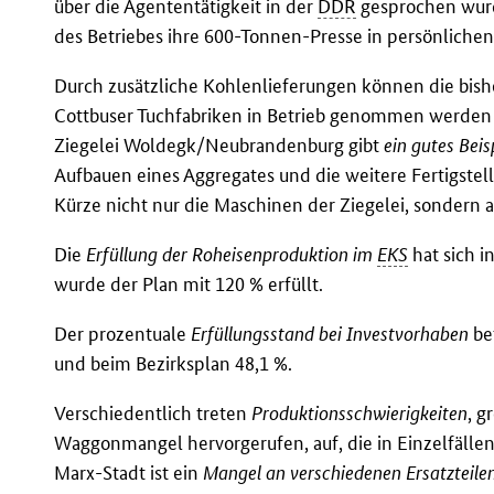
über die Agententätigkeit in der
DDR
gesprochen wurde
des Betriebes ihre 600-Tonnen-Presse in persönliche
Durch zusätzliche Kohlenlieferungen können die bish
Cottbuser Tuchfabriken in Betrieb genommen werde
Ziegelei Woldegk/Neubrandenburg gibt
ein gutes Bei
Aufbauen eines Aggregates und die weitere Fertigstel
Kürze nicht nur die Maschinen der Ziegelei, sondern 
Die
Erfüllung der Roheisenproduktion im
EKS
hat sich i
wurde der Plan mit 120 % erfüllt.
Der prozentuale
Erfüllungsstand bei Investvorhaben
be
und beim Bezirksplan 48,1 %.
Verschiedentlich treten
Produktionsschwierigkeiten
, g
Waggonmangel hervorgerufen, auf, die in Einzelfälle
Marx-Stadt ist ein
Mangel an verschiedenen Ersatzteile