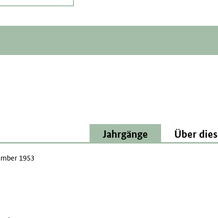
Jahrgänge
Über dies
mber 1953