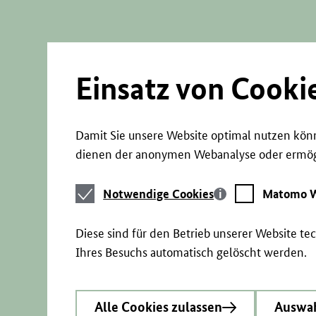
Direkt
zum
Seiteninhalt
springen
Einsatz von Cooki
Damit Sie unsere Website optimal nutzen könn
dienen der anonymen Webanalyse oder ermögl
Notwendige
Matomo
Notwendige Cookies
Matomo W
Cookies
Webstatistik
Diese sind für den Betrieb unserer Website t
Ihres Besuchs automatisch gelöscht werden.
Alle Cookies zulassen
Auswah