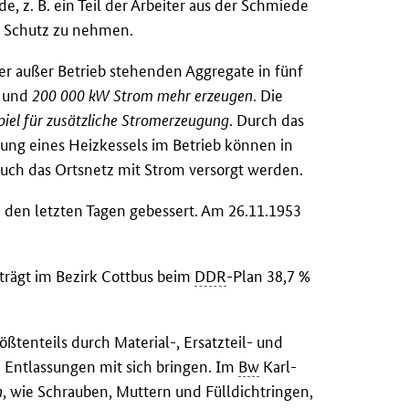
, z. B. ein Teil der Arbeiter aus der Schmiede
n Schutz zu nehmen.
er außer Betrieb stehenden Aggregate in fünf
n und
200 000 kW Strom mehr erzeugen
. Die
spiel für zusätzliche Stromerzeugung
. Durch das
lung eines Heizkessels im Betrieb können in
auch das Ortsnetz mit Strom versorgt werden.
n den letzten Tagen gebessert. Am 26.11.1953
trägt im Bezirk Cottbus beim
DDR
-Plan 38,7 %
rößtenteils durch Material-, Ersatzteil- und
n Entlassungen mit sich bringen. Im
Bw
Karl-
n
, wie Schrauben, Muttern und Fülldichtringen,