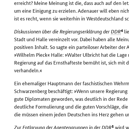
erreicht? Meine Meinung ist die, dass auch auf den let
um eine Einigung zu erzielen. Adenauer will eben ni
ist es recht, wenn sie weiterhin in Westdeutschland 
4
Diskussionen über die Regierungserklärung der
DDR
li
Stadt und Halle vereinzelt vor. Dabei haben alle Mei
positiven Inhalt. So sagte ein parteiloser Arbeiter 
»Wilhelm Pieck« Halle: »Walter Ulbricht hat die Lage 
Regierung auf das Ernsthafteste bemüht ist, sich mit
verhandeln.«
Ein ehemaliger Hauptmann der faschistischen Wehrma
Schwarzenberg beschäftigt: »Wenn unsere Regierung au
gute Diplomaten geworden, was deutlich in der Rede
deutliche Formulierung und die guten Vorschläge, di
die müssen einem jeden Deutschen ins Herz gehen und
5
Zur Entlarvung der Agentengruppen in der
DDR
wird w