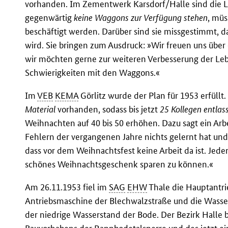
vorhanden. Im Zementwerk Karsdorf/Halle sind die L
gegenwärtig
keine Waggons zur Verfügung stehen
, müs
beschäftigt werden. Darüber sind sie missgestimmt, da
wird. Sie bringen zum Ausdruck: »Wir freuen uns übe
wir möchten gerne zur weiteren Verbesserung der Lebe
Schwierigkeiten mit den Waggons.«
Im
VEB
KEMA
Görlitz wurde der Plan für 1953 erfüllt.
Material
vorhanden, sodass bis jetzt
25 Kollegen entlas
Weihnachten auf 40 bis 50 erhöhen. Dazu sagt ein Arbe
Fehlern der vergangenen Jahre nichts gelernt hat und
dass vor dem Weihnachtsfest keine Arbeit da ist. Jede
schönes Weihnachtsgeschenk sparen zu können.«
Am 26.11.1953 fiel im
SAG
EHW
Thale die Hauptantri
Antriebsmaschine der Blechwalzstraße und die Wassert
der niedrige Wasserstand der Bode. Der Bezirk Halle 