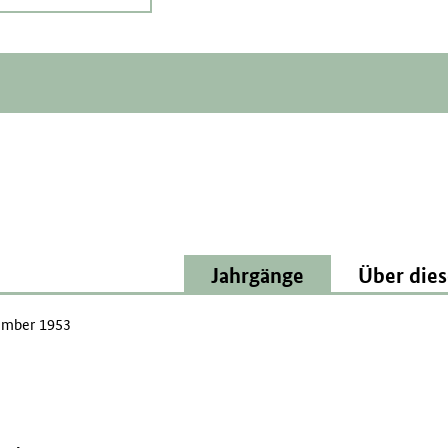
Jahrgänge
Über dies
mber 1953