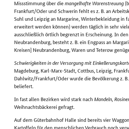
Missstimmung über die
mangelhafte Warenstreuung
(b
Frankfurt/Oder und Schwerin fehlt es z. B. an Arbeit
Suhl und Leipzig an Margarine, Winterbekleidung in fas
erweitert werden können) werden täglich in sehr viel
ausschließlich örtlich begrenzt in Erscheinung. In de
Neubrandenburg, besteht z. B. ein Engpass an Margar
Kreisen] Neubrandenburg, Waren und Teterow genüg
Schwierigkeiten in der Versorgung mit Einkellerungskart
Magdeburg, Karl-Marx-Stadt, Cottbus, Leipzig, Frankf
Dahlwitz/Frankfurt/Oder wurde die Bevölkerung z. B. 
beliefert.
In fast allen Bezirken wird stark nach
Mandeln, Rosine
Weihnachtsbäckerei gefragt.
Auf dem Güterbahnhof Halle sind bereits vier Waggo
Kartoffeln für den menschlichen Verbrauch noch ver