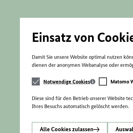
Direkt
zum
Seiteninhalt
springen
Einsatz von Cooki
Damit Sie unsere Website optimal nutzen könn
dienen der anonymen Webanalyse oder ermögl
Notwendige
Matomo
Notwendige Cookies
Matomo W
Cookies
Webstatistik
Diese sind für den Betrieb unserer Website t
Ihres Besuchs automatisch gelöscht werden.
Alle Cookies zulassen
Auswah