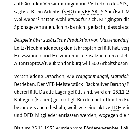
aufklärenden Versammlungen mit Vertretern des
SfS
,
sagte z. B. ein Arbeiter (
SED
) im
VEB
ABUS
Aue/Karl-M
5
Wollweber
hatten wohl etwas für sich. Mir gingen d
Spionagezentralen. Ich habe nicht gedacht, dass sie s
Beispiele über zusätzliche Produktion von Massenbedarf
Loitz/Neubrandenburg den Jahresplan erfüllt hat, verp
Holzwannen und Holzeimer u. a. zusätzlich herzustel
Altentreptow/Neubrandenburg will 500 Arbeitshosen z
Verschiedene Ursachen, wie
Waggonmangel, Material
Betrieben. Der
VEB
Meisterstück-Backpulver Baruth/P
übererfüllt. Da alle Lager gefüllt sind, wird am 28.11
Kollegen (Frauen) gekündigt. Bei den betreffenden Fr
besonders auch deshalb, weil, wie eine aktive
FDJ
-ler
und
DFD
-Mitglieder entlassen werden, wogegen die n
Bis zum 25.11.1953 wurden vom Förderwagenbau Lößni