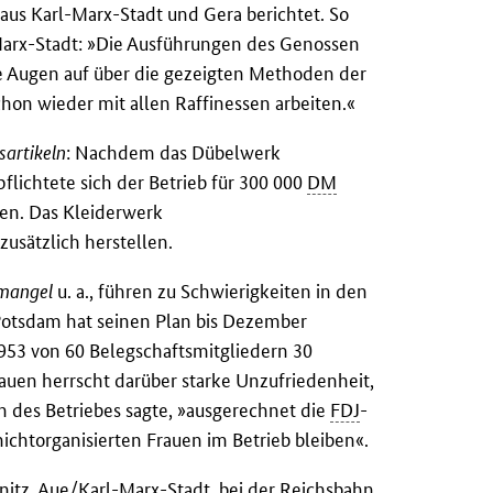
 aus Karl-Marx-Stadt und Gera berichtet. So
arx-Stadt: »Die Ausführungen des Genossen
ie Augen auf über die gezeigten Methoden der
chon wieder mit allen Raffinessen arbeiten.«
sartikeln
: Nachdem das Dübelwerk
flichtete sich der Betrieb für 300 000
DM
len. Das Kleiderwerk
usätzlich herstellen.
mangel
u. a., führen zu Schwierigkeiten in den
otsdam hat seinen Plan bis Dezember
.1953 von 60 Belegschaftsmitgliedern 30
auen herrscht darüber starke Unzufriedenheit,
in des Betriebes sagte, »ausgerechnet die
FDJ
-
ichtorganisierten Frauen im Betrieb bleiben«.
tz, Aue/Karl-Marx-Stadt, bei der Reichsbahn