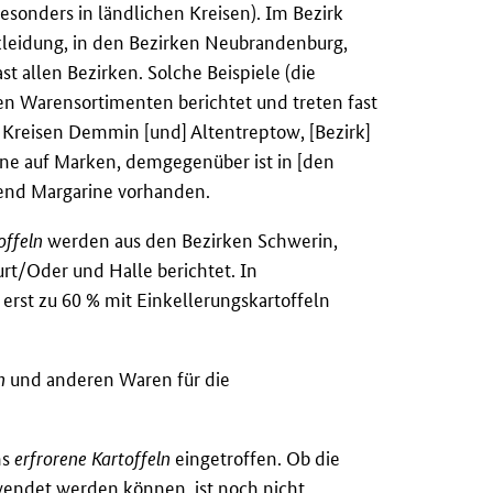
esonders in ländlichen Kreisen). Im Bezirk
skleidung, in den Bezirken Neubrandenburg,
t allen Bezirken. Solche Beispiele (die
en Warensortimenten berichtet und treten fast
n Kreisen Demmin [und] Altentreptow, [Bezirk]
ine auf Marken, demgegenüber ist in [den
end Margarine vorhanden.
offeln
werden aus den Bezirken Schwerin,
urt/Oder und Halle berichtet. In
erst zu 60 % mit Einkellerungskartoffeln
n
und anderen Waren für die
ns
erfrorene Kartoffeln
eingetroffen. Ob die
wendet werden können, ist noch nicht