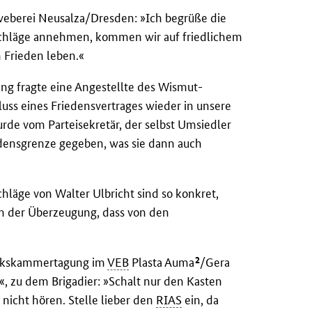
eberei Neusalza/Dresden: »Ich begrüße die
schläge annehmen, kommen wir auf friedlichem
 Frieden leben.«
ng fragte eine Angestellte des Wismut-
ss eines Friedensvertrages wieder in unsere
de vom Parteisekretär, der selbst Umsiedler
edensgrenze gegeben, was sie dann auch
chläge von Walter Ulbricht sind so konkret,
in der Überzeugung, dass von den
2
olkskammertagung im
VEB
Plasta Auma
/Gera
«, zu dem Brigadier: »Schalt nur den Kasten
nicht hören. Stelle lieber den
RIAS
ein, da