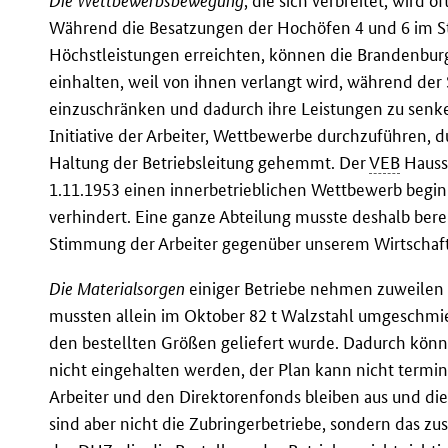
Die Wettbewerbsbewegung
, die sich verbreitet, wird
Während die Besatzungen der Hochöfen 4 und 6 im S
Höchstleistungen erreichten, können die Brandenbur
einhalten, weil von ihnen verlangt wird, während de
einzuschränken und dadurch ihre Leistungen zu senke
Initiative der Arbeiter, Wettbewerbe durchzuführen,
Haltung der Betriebsleitung gehemmt. Der
VEB
Hauss
1.11.1953 einen innerbetrieblichen Wettbewerb begi
verhindert. Eine ganze Abteilung musste deshalb ber
Stimmung der Arbeiter gegenüber unserem Wirtschafts
Die Materialsorgen
einiger Betriebe nehmen zuweilen
mussten allein im Oktober 82 t Walzstahl umgeschmie
den bestellten Größen geliefert wurde. Dadurch könn
nicht eingehalten werden, der Plan kann nicht termin
Arbeiter und den Direktorenfonds bleiben aus und die
sind aber nicht die Zubringerbetriebe, sondern das zu