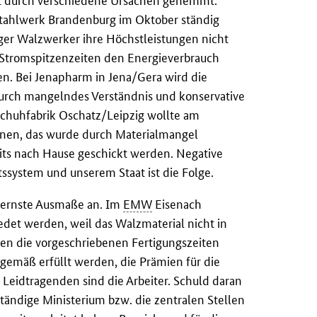
 oft durch verschiedene Ursachen gehemmt.
tahlwerk Brandenburg im Oktober ständig
ger Walzwerker ihre Höchstleistungen nicht
r Stromspitzenzeiten den Energieverbrauch
n. Bei Jenapharm in Jena/Gera wird die
 durch mangelndes Verständnis und konservative
chuhfabrik Oschatz/Leipzig wollte am
nnen, das wurde durch Materialmangel
eits nach Hause geschickt werden. Negative
system und unserem Staat ist die Folge.
 ernste Ausmaße an. Im
EMW
Eisenach
det werden, weil das Walzmaterial nicht in
en die vorgeschriebenen Fertigungszeiten
gemäß erfüllt werden, die Prämien für die
 Leidtragenden sind die Arbeiter. Schuld daran
ständige Ministerium bzw. die zentralen Stellen