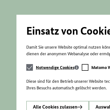
Direkt
zum
Seiteninhalt
springen
Einsatz von Cooki
Damit Sie unsere Website optimal nutzen könn
dienen der anonymen Webanalyse oder ermögl
Notwendige
Matomo
Notwendige Cookies
Matomo W
Cookies
Webstatistik
Diese sind für den Betrieb unserer Website t
Ihres Besuchs automatisch gelöscht werden.
Alle Cookies zulassen
Auswah