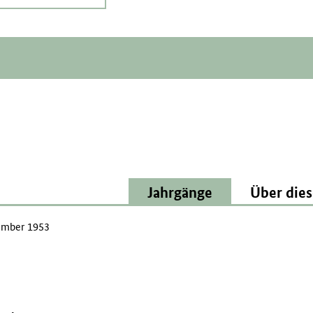
Jahrgänge
Über dies
mber 1953