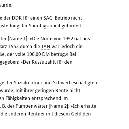
 wurde.
se der
DDR
für einen
SAG
-Betrieb nicht
stellung der Sonntagsarbeit gefordert.
eiter [Name 1]: »Die Norm von 1952 hat uns
März 1953 durch die
TAN
war jedoch ein
ße, der volle 100,00
DM
betrug.« Bei
egeben: »Der Russe zahlt für den
ge der Sozialrentner und Schwerbeschädigten
urde, mit ihrer geringen Rente nicht
n Fähigkeiten entsprechend im
. B. der Pumpenwärter [Name 2]: »Ich erhalte
r die anderen Rentner mit diesem Geld den