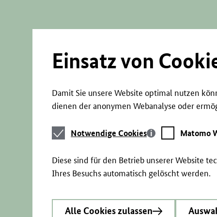
Direkt
zum
Seiteninhalt
springen
Einsatz von Cooki
Damit Sie unsere Website optimal nutzen könn
dienen der anonymen Webanalyse oder ermögl
Notwendige
Matomo
Notwendige Cookies
Matomo W
Cookies
Webstatistik
Diese sind für den Betrieb unserer Website t
Ihres Besuchs automatisch gelöscht werden.
Alle Cookies zulassen
Auswah