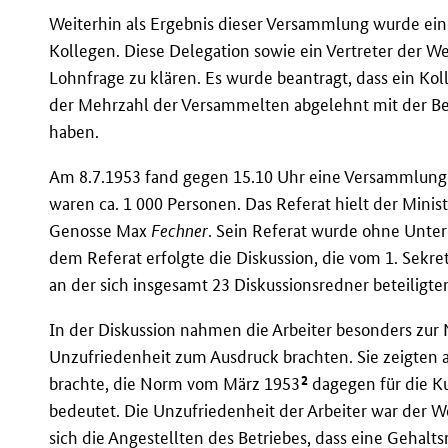
Weiterhin als Ergebnis dieser Versammlung wurde ei
Kollegen. Diese Delegation sowie ein Vertreter der We
Lohnfrage zu klären. Es wurde beantragt, dass ein Ko
der Mehrzahl der Versammelten abgelehnt mit der Beg
haben.
Am 8.7.1953 fand gegen 15.10 Uhr eine Versammlun
waren ca. 1 000 Personen. Das Referat hielt der Minist
Genosse Max
Fechner
. Sein Referat wurde ohne Unte
dem Referat erfolgte die Diskussion, die vom 1. Sekre
an der sich insgesamt 23 Diskussionsredner beteiligte
In der Diskussion nahmen die Arbeiter besonders zur 
Unzufriedenheit zum Ausdruck brachten. Sie zeigten au
2
brachte, die Norm vom März 1953
dagegen für die Ku
bedeutet. Die Unzufriedenheit der Arbeiter war der W
sich die Angestellten des Betriebes, dass eine Gehalt