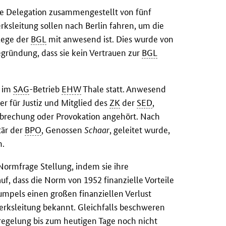
ne Delegation zusammengestellt von fünf
rksleitung sollen nach Berlin fahren, um die
llege der
BGL
mit anwesend ist. Dies wurde von
ründung, dass sie kein Vertrauen zur
BGL
g im
SAG
-Betrieb
EHW
Thale statt. Anwesend
er für Justiz und Mitglied des
ZK
der
SED
,
rbrechung oder Provokation angehört. Nach
tär der
BPO
, Genossen
Schaar
, geleitet wurde,
n.
Normfrage Stellung, indem sie ihre
f, dass die Norm von 1952 finanzielle Vorteile
mpels einen großen finanziellen Verlust
erksleitung bekannt. Gleichfalls beschweren
sregelung bis zum heutigen Tage noch nicht