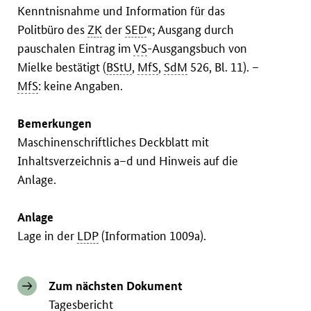
Kenntnisnahme und Information für das
Politbüro des
ZK
der
SED
«; Ausgang durch
pauschalen Eintrag im
VS
-Ausgangsbuch von
Mielke bestätigt (
BStU
,
MfS
,
SdM
526, Bl. 11). –
MfS
: keine Angaben.
Bemerkungen
Maschinenschriftliches Deckblatt mit
Inhaltsverzeichnis a–d und Hinweis auf die
Anlage.
Anlage
Lage in der
LDP
(Information 1009a).
Zum nächsten Dokument
Tagesbericht