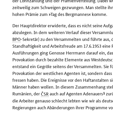
der Lohnzahlung und der Prämienverteilung. Dabei wu
zeitweilig zum Schweigen gezwungen. Man stellte ihm 
hohen Prämie zum »Tag des Bergmannes« komme.
Der Hauptdirektor erwiderte, dass es nicht seine Auf
abzulegen. In dem weiteren Verlauf dieser Versamml
BPO
-Sekretär) zu den Versammelten und führte aus, 
Standhaftigkeit und Arbeitsfreude am 17.6.1953 eine
Ausführungen ging Genosse Herrmann darauf ein, dass
Provokation durch bezahlte Elemente aus Westdeuts
entstand ein Gegröle seitens der Versammelten. Sie fü
Provokation der westlichen Agenten ist, sondern dass d
fressen haben. Die Ereignisse vor den Haftanstalten s
Männer haben wollen. In diesem Zusammenhang stellte
1
Rumänien, der
ČSR
auch auf Agenten Adenauers
zurü
die Arbeiter genauso schlecht lebten wie wir als deut
Regierungen auch Abänderungen ihrer Programme v