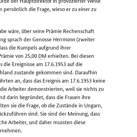
rde der Hauptdirektor in provozierter Weise
persönlich die Frage, wieso er zu einer zu
gabe wäre, über seine Prämie Rechenschaft
ung sprach der Genosse
Herrmann
(zweiter
dass die Kumpels aufgrund ihrer
 Prämie von 25,00
DM
erhielten. Bei diesen
 die Ereignisse am 17.6.1953 auf die
chland zustande gekommen sind. Daraufhin
hrten an, dass das Ereignis am 17.6.1953 keine
ie Arbeiter demonstrierten, weil sie nichts zu
ind darin begründet, dass die Frauen ihre
n sie die Frage, ob die Zustände in Ungarn,
ckzuführen sind. Sie sind der Meinung, dass
sche Arbeiter, und daher mussten diese
ornehmen.