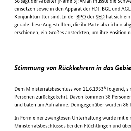
So sagt der Arbeiter [Name 3]: »Man müsste die Schw
einsetzen sowie in den Apparat der
FDJ
,
BGL
und
AGL
Konjunkturritter sind. In der
BPO
der
SED
hat sich ei
gerade diese Angestellten, die ihr Parteiabzeichen 
erschienen, ein Großes ansteckten, um ihre Position ni
Stimmung von Rückkehrern in das Gebi
3
Dem Ministerratsbeschluss von 11.6.1953
folgend, s
Personen zurückgekehrt. Davon kommen 38 Personen 
und baten um Aufnahme. Demgegenüber wurden 86 Pe
In Form einer zwanglosen Unterhaltung wurde mit e
Ministerratsbeschlusses bei den Flüchtlingen und übe