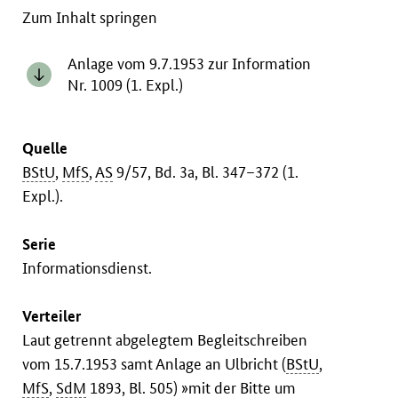
Zum Inhalt springen
Anlage vom 9.7.1953 zur Information
Nr. 1009 (1. Expl.)
Quelle
BStU
,
MfS
,
AS
9/57, Bd. 3a, Bl. 347–372 (1.
Expl.).
Serie
Informationsdienst.
Verteiler
Laut getrennt abgelegtem Begleitschreiben
vom 15.7.1953 samt Anlage an Ulbricht (
BStU
,
MfS
,
SdM
1893, Bl. 505) »mit der Bitte um