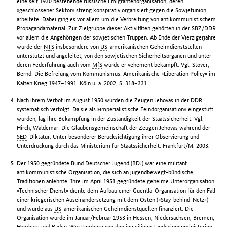
eine seit 1930 bestehende russische Emigrantenorganisation, deren
»geschlossener Sektor« streng konspirativ organisiert gegen die Sowjetunion
arbeitete. Dabei ging es vor allem um die Verbreitung von antikommunistischem
Propagandamaterial. Zur Zielgruppe dieser Aktivitäten gehörten in der
SBZ
/
DDR
vor allem die Angehörigen der sowjetischen Truppen. Ab Ende der Vierzigerjahre
wurde der
NTS
insbesondere von
US
-amerikanischen Geheimdienststellen
unterstützt und angeleitet, von den sowjetischen Sicherheitsorganen und unter
deren Federführung auch vom
MfS
wurde er vehement bekämpft. Vgl. Stöver,
Bernd: Die Befreiung vom Kommunismus: Amerikanische »Liberation Policy« im
Kalten Krieg 1947–1991. Köln u. a. 2002, S. 318–331.
Nach ihrem Verbot im August 1950 wurden die Zeugen Jehovas in der
DDR
systematisch verfolgt. Da sie als »imperialistische Feindorganisation« eingestuft
wurden, lag ihre Bekämpfung in der Zuständigkeit der Staatssicherheit. Vgl.
Hirch, Waldemar: Die Glaubensgemeinschaft der Zeugen Jehovas während der
SED
-Diktatur. Unter besonderer Berücksichtigung ihrer Observierung und
Unterdrückung durch das Ministerium für Staatssicherheit. Frankfurt/M. 2003.
Der 1950 gegründete Bund Deutscher Jugend (
BDJ
) war eine militant
antikommunistische Organisation, die sich an jugendbewegt-bündische
Traditionen anlehnte. Ihre im April 1951 gegründete geheime Unterorganisation
»Technischer Dienst« diente dem Aufbau einer Guerilla-Organisation für den Fall
einer kriegerischen Auseinandersetzung mit dem Osten (»Stay-behind-Netz«)
und wurde aus
US
-amerikanischen Geheimdienstquellen finanziert. Die
Organisation wurde im Januar/Februar 1953 in Hessen, Niedersachsen, Bremen,
Hamburg und Baden-Württemberg von den jeweiligen Landesinnenministerien