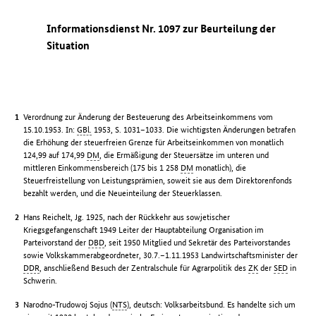
Informationsdienst Nr. 1097 zur Beurteilung der
Situation
Verordnung zur Änderung der Besteuerung des Arbeitseinkommens vom
15.10.1953. In:
GBl.
1953, S. 1031–1033. Die wichtigsten Änderungen betrafen
die Erhöhung der steuerfreien Grenze für Arbeitseinkommen von monatlich
124,99 auf 174,99
DM
, die Ermäßigung der Steuersätze im unteren und
mittleren Einkommensbereich (175 bis 1 258
DM
monatlich), die
Steuerfreistellung von Leistungsprämien, soweit sie aus dem Direktorenfonds
bezahlt werden, und die Neueinteilung der Steuerklassen.
Hans Reichelt, Jg. 1925, nach der Rückkehr aus sowjetischer
Kriegsgefangenschaft 1949 Leiter der Hauptabteilung Organisation im
Parteivorstand der
DBD
, seit 1950 Mitglied und Sekretär des Parteivorstandes
sowie Volkskammerabgeordneter, 30.7.–1.11.1953 Landwirtschaftsminister der
DDR
, anschließend Besuch der Zentralschule für Agrarpolitik des
ZK
der
SED
in
Schwerin.
Narodno-Trudowoj Sojus (
NTS
), deutsch: Volksarbeitsbund. Es handelte sich um