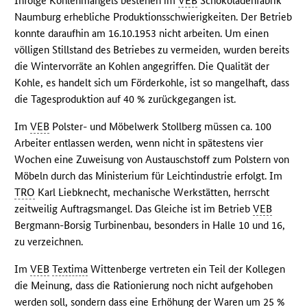
Infolge Kohlenmangels bestehen im
VEB
Schokoladenfabrik
Naumburg erhebliche Produktionsschwierigkeiten. Der Betrieb
konnte daraufhin am 16.10.1953 nicht arbeiten. Um einen
völligen Stillstand des Betriebes zu vermeiden, wurden bereits
die Wintervorräte an Kohlen angegriffen. Die Qualität der
Kohle, es handelt sich um Förderkohle, ist so mangelhaft, dass
die Tagesproduktion auf 40 % zurückgegangen ist.
Im
VEB
Polster- und Möbelwerk Stollberg müssen ca. 100
Arbeiter entlassen werden, wenn nicht in spätestens vier
Wochen eine Zuweisung von Austauschstoff zum Polstern von
Möbeln durch das Ministerium für Leichtindustrie erfolgt. Im
TRO
Karl Liebknecht, mechanische Werkstätten, herrscht
zeitweilig Auftragsmangel. Das Gleiche ist im Betrieb
VEB
Bergmann-Borsig Turbinenbau, besonders in Halle 10 und 16,
zu verzeichnen.
Im
VEB
Textima
Wittenberge vertreten ein Teil der Kollegen
die Meinung, dass die Rationierung noch nicht aufgehoben
werden soll, sondern dass eine Erhöhung der Waren um 25 %