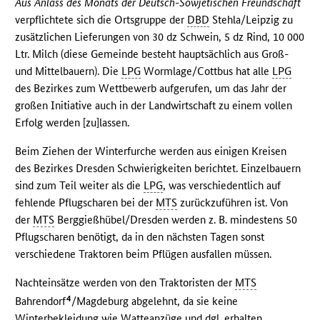
Aus Anlass des Monats der Deutsch-Sowjetischen Freundschaft
verpflichtete sich die Ortsgruppe der
DBD
Stehla/Leipzig zu
zusätzlichen Lieferungen von 30 dz Schwein, 5 dz Rind, 10 000
Ltr. Milch (diese Gemeinde besteht hauptsächlich aus Groß-
und Mittelbauern). Die
LPG
Wormlage/Cottbus hat alle
LPG
des Bezirkes zum Wettbewerb aufgerufen, um das Jahr der
großen Initiative auch in der Landwirtschaft zu einem vollen
Erfolg werden [zu]lassen.
Beim Ziehen der Winterfurche werden aus einigen Kreisen
des Bezirkes Dresden Schwierigkeiten berichtet. Einzelbauern
sind zum Teil weiter als die
LPG
, was verschiedentlich auf
fehlende Pflugscharen bei der
MTS
zurückzuführen ist. Von
der
MTS
Berggießhübel/Dresden werden z. B. mindestens 50
Pflugscharen benötigt, da in den nächsten Tagen sonst
verschiedene Traktoren beim Pflügen ausfallen müssen.
Nachteinsätze werden von den Traktoristen der
MTS
4
Bahrendorf
/Magdeburg abgelehnt, da sie keine
Winterbekleidung wie Watteanzüge und dgl. erhalten.