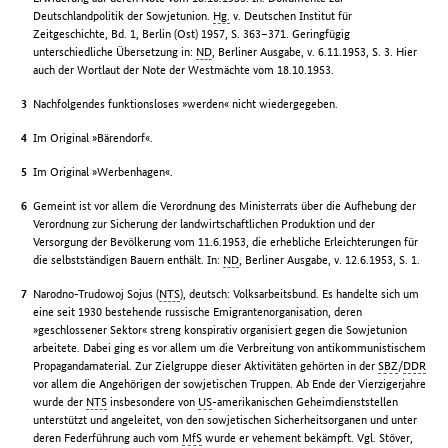
Deutschlandpolitik der Sowjetunion.
Hg.
v. Deutschen Institut für
Zeitgeschichte, Bd. 1, Berlin (Ost) 1957, S. 363–371. Geringfügig
unterschiedliche Übersetzung in:
ND
, Berliner Ausgabe, v. 6.11.1953, S. 3. Hier
auch der Wortlaut der Note der Westmächte vom 18.10.1953.
Nachfolgendes funktionsloses »werden« nicht wiedergegeben.
Im Original »Bärendorf«.
Im Original »Werbenhagen«.
Gemeint ist vor allem die Verordnung des Ministerrats über die Aufhebung der
Verordnung zur Sicherung der landwirtschaftlichen Produktion und der
Versorgung der Bevölkerung vom 11.6.1953, die erhebliche Erleichterungen für
die selbstständigen Bauern enthält. In:
ND
, Berliner Ausgabe, v. 12.6.1953, S. 1.
Narodno-Trudowoj Sojus (
NTS
), deutsch: Volksarbeitsbund. Es handelte sich um
eine seit 1930 bestehende russische Emigrantenorganisation, deren
»geschlossener Sektor« streng konspirativ organisiert gegen die Sowjetunion
arbeitete. Dabei ging es vor allem um die Verbreitung von antikommunistischem
Propagandamaterial. Zur Zielgruppe dieser Aktivitäten gehörten in der
SBZ
/
DDR
vor allem die Angehörigen der sowjetischen Truppen. Ab Ende der Vierzigerjahre
wurde der
NTS
insbesondere von
US
-amerikanischen Geheimdienststellen
unterstützt und angeleitet, von den sowjetischen Sicherheitsorganen und unter
deren Federführung auch vom
MfS
wurde er vehement bekämpft. Vgl. Stöver,