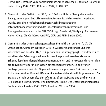
Bernd: Die Befreiung vom Kommunismus: Amerikanische »Liberation Policy« im
Kalten Krieg 1947–1991. Köln u. a. 2002, S. 318–331.
Gemeint ist das Ostbüro der
SPD
, das 1946 zur Unterstützung der von der
Zwangsvereinigung betroffenen ostdeutschen Sozialdemokraten gegründet
wurde. Zu seinen Aufgaben gehörten Flüchtlingsbetreuung,
Informationsbeschaffung und das Einschleusen von Informations- und
Propagandamaterialien in die
SBZ
/
DDR
. Vgl. Buschfort, Wolfgang: Parteien im
Kalten Krieg. Die Ostbüros von
SPD
,
CDU
und
FDP
. Berlin 2000.
Gemeint ist der Untersuchungsausschuss Freiheitlicher Juristen (
UfJ
). Die
Organisation wurde im Oktober 1946 in Westberlin gegründet und war
wesentlich von aus der
SBZ
/
DDR
geflohenen Juristen geprägt. Er widmete sich
vor allem der Erfassung von Unrechtshandlungen und verarbeitete seine
Erkenntnisse in umfangreichen Dokumentationen und in Propagandamaterialien,
die teilweise wieder in den Osten eingeschleust wurden. In den frühen
Fünfzigerjahren wurde die Organisation überwiegend vom
CIA
finanziert, ihre
Aktivitäten sind im Kontext
US
-amerikanischer »Liberation Policy« zu sehen. Die
Staatssicherheit bekämpfte den
UfJ
mit großem Aufwand und großer Härte,
u. a. auch mit Entführungen. Vgl. Hagemann, Frank: Der Untersuchungsausschuß
Freiheitlicher Juristen 1949–1969. Frankfurt/M. u. a. 1994.