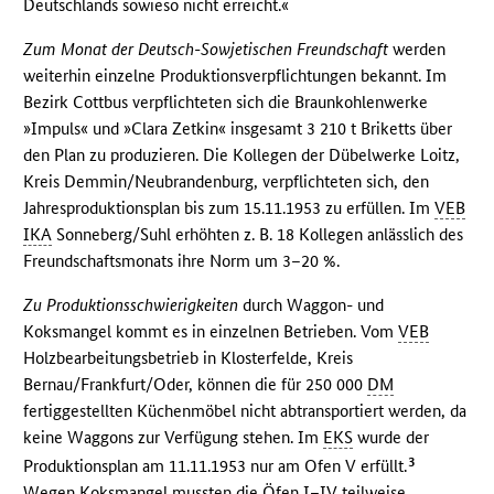
Deutschlands sowieso nicht erreicht.«
Zum Monat der Deutsch-Sowjetischen Freundschaft
werden
weiterhin einzelne Produktionsverpflichtungen bekannt. Im
Bezirk Cottbus verpflichteten sich die Braunkohlenwerke
»Impuls« und »Clara Zetkin« insgesamt 3 210 t Briketts über
den Plan zu produzieren. Die Kollegen der Dübelwerke Loitz,
Kreis Demmin/Neubrandenburg, verpflichteten sich, den
Jahresproduktionsplan bis zum 15.11.1953 zu erfüllen. Im
VEB
IKA
Sonneberg/Suhl erhöhten z. B. 18 Kollegen anlässlich des
Freundschaftsmonats ihre Norm um 3–20 %.
Zu Produktionsschwierigkeiten
durch Waggon- und
Koksmangel kommt es in einzelnen Betrieben. Vom
VEB
Holzbearbeitungsbetrieb in Klosterfelde, Kreis
Bernau/Frankfurt/Oder, können die für 250 000
DM
fertiggestellten Küchenmöbel nicht abtransportiert werden, da
keine Waggons zur Verfügung stehen. Im
EKS
wurde der
3
Produktionsplan am 11.11.1953 nur am Ofen V erfüllt.
Wegen Koksmangel mussten die Öfen I–IV teilweise