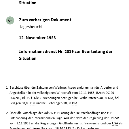
Situation
Zum vorherigen Dokument
Tagesbericht
12. November 1953
Informationsdienst Nr. 2019 zur Beurteilung der
Situation
Beschluss über die Zahlung von Weihnachtszuwendungen an die Arbeiter und
Angestellten in der volkseigenen Wirtschaft vom 12.11.1953;
BArch
DC 20–
I/3/206, Bl. 19 f. Die Zuwendungen betrugen bei Verheirateten 40,00
DM
, bei
Ledigen 30,00
DM
und bei Lehrlingen 10,00
DM
.
Über die Vorschläge der
UdSSR
zur Lösung der Deutschlandfrage und zur
Entspannung der internationalen Lage. Aus der Note der Regierung der
UdSSR
vom 3.11.1953 an die Regierungen Großbritanniens, Frankreichs und der
USA
als
Erwiderung auf deren Note vom 18.10.1953. In: Dokumente zur