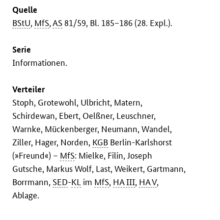
Quelle
BStU
,
MfS
,
AS
81/59, Bl. 185–186 (28. Expl.).
Serie
Informationen.
Verteiler
Stoph, Grotewohl, Ulbricht, Matern,
Schirdewan, Ebert, Oelßner, Leuschner,
Warnke, Mückenberger, Neumann, Wandel,
Ziller, Hager, Norden,
KGB
Berlin-Karlshorst
(»Freund«) –
MfS
: Mielke, Filin, Joseph
Gutsche, Markus Wolf, Last, Weikert, Gartmann,
Borrmann,
SED
-
KL
im
MfS
,
HA III
,
HA V
,
Ablage.