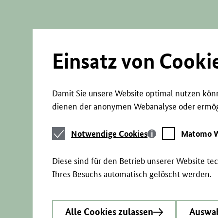
Direkt
zum
Seiteninhalt
springen
Einsatz von Cooki
Damit Sie unsere Website optimal nutzen könn
dienen der anonymen Webanalyse oder ermögl
Notwendige
Matomo
Notwendige Cookies
Matomo W
Cookies
Webstatistik
Diese sind für den Betrieb unserer Website t
Ihres Besuchs automatisch gelöscht werden.
Alle Cookies zulassen
Auswah