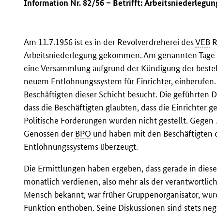
Information Nr. 82/56 – Betrifft: Arbeitsniederlegu
Am 11.7.1956 ist es in der Revolverdreherei des
VEB
R
Arbeitsniederlegung gekommen. Am genannten Tage 
eine Versammlung aufgrund der Kündigung der beste
neuem Entlohnungssystem für Einrichter, einberufen
Beschäftigten dieser Schicht besucht. Die geführten 
dass die Beschäftigten glaubten, dass die Einrichter 
Politische Forderungen wurden nicht gestellt. Gegen 
Genossen der
BPO
und haben mit den Beschäftigten di
Entlohnungssystems überzeugt.
Die Ermittlungen haben ergeben, dass gerade in dieser
monatlich verdienen, also mehr als der verantwortliche
Mensch bekannt, war früher Gruppenorganisator, wurd
Funktion enthoben. Seine Diskussionen sind stets nega