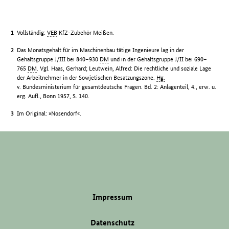
Vollständig:
VEB
KfZ-Zubehör Meißen.
Das Monatsgehalt für im Maschinenbau tätige Ingenieure lag in der
Gehaltsgruppe J/III bei 840–930
DM
und in der Gehaltsgruppe J/II bei 690–
765
DM
. Vgl. Haas, Gerhard; Leutwein, Alfred: Die rechtliche und soziale Lage
der Arbeitnehmer in der Sowjetischen Besatzungszone.
Hg.
v. Bundesministerium für gesamtdeutsche Fragen. Bd. 2: Anlagenteil, 4., erw. u.
erg. Aufl., Bonn 1957, S. 140.
Im Original: »Nosendorf«.
Impressum
Datenschutz