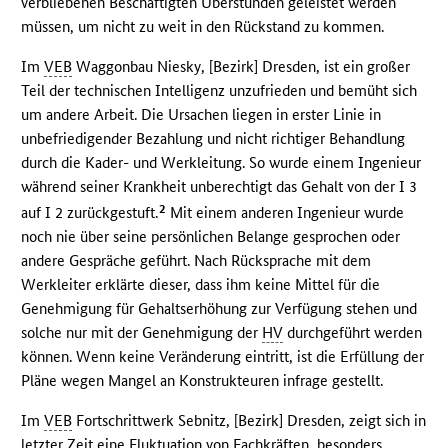
verbliebenen Beschäftigten Überstunden geleistet werden
müssen, um nicht zu weit in den Rückstand zu kommen.
Im
VEB
Waggonbau Niesky, [Bezirk] Dresden, ist ein großer
Teil der technischen Intelligenz unzufrieden und bemüht sich
um andere Arbeit. Die Ursachen liegen in erster Linie in
unbefriedigender Bezahlung und nicht richtiger Behandlung
durch die Kader- und Werkleitung. So wurde einem Ingenieur
während seiner Krankheit unberechtigt das Gehalt von der I 3
2
auf I 2 zurückgestuft.
Mit einem anderen Ingenieur wurde
noch nie über seine persönlichen Belange gesprochen oder
andere Gespräche geführt. Nach Rücksprache mit dem
Werkleiter erklärte dieser, dass ihm keine Mittel für die
Genehmigung für Gehaltserhöhung zur Verfügung stehen und
solche nur mit der Genehmigung der
HV
durchgeführt werden
können. Wenn keine Veränderung eintritt, ist die Erfüllung der
Pläne wegen Mangel an Konstrukteuren infrage gestellt.
Im
VEB
Fortschrittwerk Sebnitz, [Bezirk] Dresden, zeigt sich in
letzter Zeit eine Fluktuation von Fachkräften, besonders