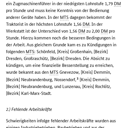
ein Zugmaschinenführer in der niedrigsten Lohnstufe 1,79
DM
pro Stunde und muss keine Kenntnis von der Bedienung
anderer Geräte haben. In der
MTS
dagegen bekommt der
Traktorist in der höchsten Lohnstufe 1,56
DM
. In der
Werkstatt ist der Unterschied von 1,56
DM
zu 2,00
DM
pro
Stunde. Hierzu kommen noch die besseren Bedingungen in
der Arbeit. Aus gleichem Grunde kam es zu Kündigungen in
folgenden
MTS
: Schönfeld, [Kreis] Großenhain, [Bezirk]
Dresden, Großraschütz, [Bezirk] Dresden. Die Absicht zu
kündigen, um eine finanzielle Besserstellung zu erreichen,
wurde bekannt aus den
MTS
Gnevezow, [Kreis] Demmin,
3
[Bezirk] Neubrandenburg, Nossendorf,
[Kreis] Demmin,
[Bezirk] Neubrandenburg, und Lunzenau, [Kreis] Rochlitz,
[Bezirk] Karl-Marx-Stadt.
2.) Fehlende Arbeitskräfte
Schwierigkeiten infolge fehlender Arbeitskräfte wurden aus
einigen Industriebetrieben, Baubetrieben und aus der