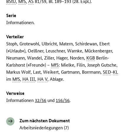
BStU
,
MfS
,
AS
81/59, Bl. 189–193 (28. Expl.).
Serie
Informationen.
Verteiler
Stoph, Grotewohl, Ulbricht, Matern, Schirdewan, Ebert
(»Urlaub«), Oelßner, Leuschner, Warnke, Mückenberger,
Neumann, Wandel, Ziller, Hager, Norden,
KGB
Berlin-
Karlshorst (»Freund«) –
MfS
: Mielke, Filin, Joseph Gutsche,
Markus Wolf, Last, Weikert, Gartmann, Borrmann,
SED
-
KL
im
MfS
,
HA III
,
HA V
, Ablage.
Verweise
Informationen
32/56
und
156/56
.
Zum nächsten Dokument
Arbeitsniederlegungen (7)