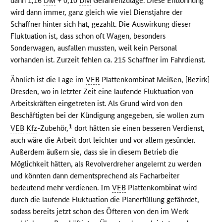
dann 1,16
DM
+ 0,10
DM
Gefahrenzulage. Diese Entlohnung
wird dann immer, ganz gleich wie viel Dienstjahre der
Schaffner hinter sich hat, gezahlt. Die Auswirkung dieser
Fluktuation ist, dass schon oft Wagen, besonders
Sonderwagen, ausfallen mussten, weil kein Personal
vorhanden ist. Zurzeit fehlen ca. 215 Schaffner im Fahrdienst.
Ähnlich ist die Lage im
VEB
Plattenkombinat Meißen, [Bezirk]
Dresden, wo in letzter Zeit eine laufende Fluktuation von
Arbeitskräften eingetreten ist. Als Grund wird von den
Beschäftigten bei der Kündigung angegeben, sie wollen zum
1
VEB
Kfz
-Zubehör,
dort hätten sie einen besseren Verdienst,
auch wäre die Arbeit dort leichter und vor allem gesünder.
Außerdem äußern sie, dass sie in diesem Betrieb die
Möglichkeit hätten, als Revolverdreher angelernt zu werden
und könnten dann dementsprechend als Facharbeiter
bedeutend mehr verdienen. Im
VEB
Plattenkombinat wird
durch die laufende Fluktuation die Planerfüllung gefährdet,
sodass bereits jetzt schon des Öfteren von den im Werk