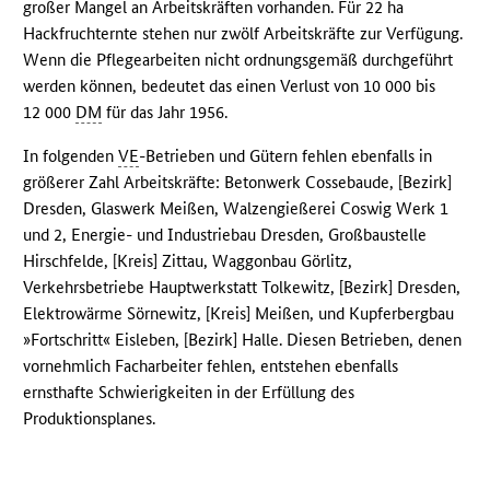
großer Mangel an Arbeitskräften vorhanden. Für 22 ha
Hackfruchternte stehen nur zwölf Arbeitskräfte zur Verfügung.
Wenn die Pflegearbeiten nicht ordnungsgemäß durchgeführt
werden können, bedeutet das einen Verlust von 10 000 bis
12 000
DM
für das Jahr 1956.
In folgenden
VE
-Betrieben und Gütern fehlen ebenfalls in
größerer Zahl Arbeitskräfte: Betonwerk Cossebaude, [Bezirk]
Dresden, Glaswerk Meißen, Walzengießerei Coswig Werk 1
und 2, Energie- und Industriebau Dresden, Großbaustelle
Hirschfelde, [Kreis] Zittau, Waggonbau Görlitz,
Verkehrsbetriebe Hauptwerkstatt Tolkewitz, [Bezirk] Dresden,
Elektrowärme Sörnewitz, [Kreis] Meißen, und Kupferbergbau
»Fortschritt« Eisleben, [Bezirk] Halle. Diesen Betrieben, denen
vornehmlich Facharbeiter fehlen, entstehen ebenfalls
ernsthafte Schwierigkeiten in der Erfüllung des
Produktionsplanes.