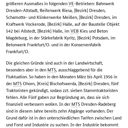
größeren Ausmaßes in folgenden
VE
-Betrieben: Bahnwerk
Dresden-Altstadt, Reifenwerk Riesa, [Bezirk] Dresden,
Schamotte- und Klinkerwerke Meißen, [Bezirk] Dresden, im
Kraftwerk Vockerode, [Bezirk] Halle, auf der Baustelle Objekt
542 bei Allstedt, [Bezirk] Halle, im
VEB
Kies und Beton
Magdeburg, in der Stärkefabrik Kyritz, [Bezirk] Potsdam, im
Betonwerk Frankfurt/O. und in der Konservenfabrik
Frankfurt/O.
Die gleichen Gründe sind auch in der Landwirtschaft,
besonders aber in den
MTS
, ausschlaggebend für die
Fluktuation. So haben in den Monaten März bis April 1956 in
der
MTS
Ohorn, [Kreis] Bischofswerda, [Bezirk] Dresden, fünf
Traktoristen gekündigt, sodass zzt. sieben Stammtraktoristen
fehlen. Alle Fünf gaben zur Begründung an, dass sie sich
finanziell verbessern wollen. In der
MTS
Dresden-Radeberg
sind in diesem Jahre bereits zehn Abgänge vorhanden. Der
Grund dafür ist in den unterschiedlichen Tarifen zwischen Land
und Forst und Industrie zu suchen. In der Industrie bekommt