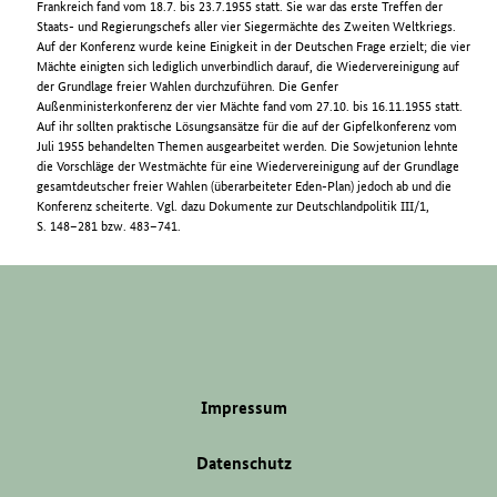
Frankreich fand vom 18.7. bis 23.7.1955 statt. Sie war das erste Treffen der
Staats- und Regierungschefs aller vier Siegermächte des Zweiten Weltkriegs.
Auf der Konferenz wurde keine Einigkeit in der Deutschen Frage erzielt; die vier
Mächte einigten sich lediglich unverbindlich darauf, die Wiedervereinigung auf
der Grundlage freier Wahlen durchzuführen. Die Genfer
Außenministerkonferenz der vier Mächte fand vom 27.10. bis 16.11.1955 statt.
Auf ihr sollten praktische Lösungsansätze für die auf der Gipfelkonferenz vom
Juli 1955 behandelten Themen ausgearbeitet werden. Die Sowjetunion lehnte
die Vorschläge der Westmächte für eine Wiedervereinigung auf der Grundlage
gesamtdeutscher freier Wahlen (überarbeiteter Eden-Plan) jedoch ab und die
Konferenz scheiterte. Vgl. dazu Dokumente zur Deutschlandpolitik III/1,
S. 148–281 bzw. 483–741.
Impressum
Datenschutz