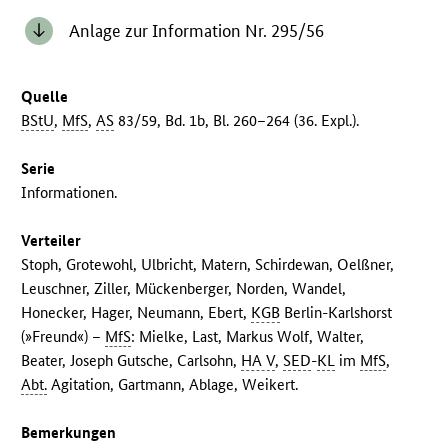
Anlage zur Information Nr. 295/56
Quelle
BStU
,
MfS
,
AS
83/59, Bd. 1b, Bl. 260–264 (36. Expl.).
Serie
Informationen.
Verteiler
Stoph, Grotewohl, Ulbricht, Matern, Schirdewan, Oelßner,
Leuschner, Ziller, Mückenberger, Norden, Wandel,
Honecker, Hager, Neumann, Ebert,
KGB
Berlin-Karlshorst
(»Freund«) –
MfS
: Mielke, Last, Markus Wolf, Walter,
Beater, Joseph Gutsche, Carlsohn,
HA V
,
SED
-
KL
im
MfS
,
Abt.
Agitation, Gartmann, Ablage, Weikert.
Bemerkungen