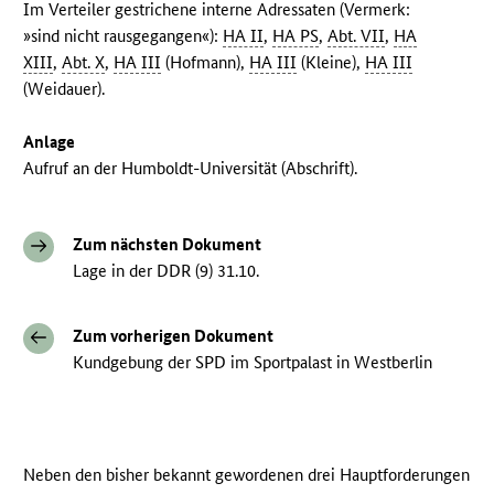
Im Verteiler gestrichene interne Adressaten (Vermerk:
»sind nicht rausgegangen«):
HA II
,
HA PS
,
Abt. VII
,
HA
XIII
,
Abt. X
,
HA III
(Hofmann),
HA III
(Kleine),
HA III
(Weidauer).
Anlage
Aufruf an der Humboldt-Universität (Abschrift).
Zum nächsten Dokument
Lage in der DDR (9) 31.10.
Zum vorherigen Dokument
Kundgebung der SPD im Sportpalast in Westberlin
Neben den bisher bekannt gewordenen drei Hauptforderungen