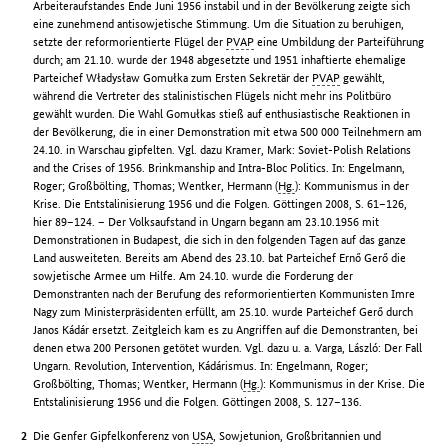
Arbeiteraufstandes Ende Juni 1956 instabil und in der Bevölkerung zeigte sich
eine zunehmend antisowjetische Stimmung. Um die Situation zu beruhigen,
setzte der reformorientierte Flügel der
PVAP
eine Umbildung der Parteiführung
durch; am 21.10. wurde der 1948 abgesetzte und 1951 inhaftierte ehemalige
Parteichef Władysław Gomułka zum Ersten Sekretär der
PVAP
gewählt,
während die Vertreter des stalinistischen Flügels nicht mehr ins Politbüro
gewählt wurden. Die Wahl Gomułkas stieß auf enthusiastische Reaktionen in
der Bevölkerung, die in einer Demonstration mit etwa 500 000 Teilnehmern am
24.10. in Warschau gipfelten. Vgl. dazu Kramer, Mark: Soviet-Polish Relations
and the Crises of 1956. Brinkmanship and Intra-Bloc Politics. In: Engelmann,
Roger; Großbölting, Thomas; Wentker, Hermann (
Hg.
): Kommunismus in der
Krise. Die Entstalinisierung 1956 und die Folgen. Göttingen 2008, S. 61–126,
hier 89–124. – Der Volksaufstand in Ungarn begann am 23.10.1956 mit
Demonstrationen in Budapest, die sich in den folgenden Tagen auf das ganze
Land ausweiteten. Bereits am Abend des 23.10. bat Parteichef Ernő Gerő die
sowjetische Armee um Hilfe. Am 24.10. wurde die Forderung der
Demonstranten nach der Berufung des reformorientierten Kommunisten Imre
Nagy zum Ministerpräsidenten erfüllt, am 25.10. wurde Parteichef Gerő durch
Janos Kádár ersetzt. Zeitgleich kam es zu Angriffen auf die Demonstranten, bei
denen etwa 200 Personen getötet wurden. Vgl. dazu u. a. Varga, László: Der Fall
Ungarn. Revolution, Intervention, Kádárismus. In: Engelmann, Roger;
Großbölting, Thomas; Wentker, Hermann (
Hg.
): Kommunismus in der Krise. Die
Entstalinisierung 1956 und die Folgen. Göttingen 2008, S. 127–136.
Die Genfer Gipfelkonferenz von
USA
, Sowjetunion, Großbritannien und