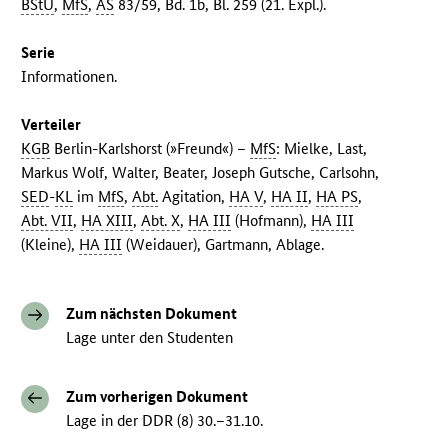
BStU
,
MfS
,
AS
83/59, Bd. 1b, Bl. 259 (21. Expl.).
Serie
Informationen.
Verteiler
KGB
Berlin-Karlshorst (»Freund«) –
MfS
: Mielke, Last,
Markus Wolf, Walter, Beater, Joseph Gutsche, Carlsohn,
SED
-
KL
im
MfS
,
Abt.
Agitation,
HA V
,
HA II
,
HA PS
,
Abt. VII
,
HA XIII
,
Abt. X
,
HA III
(Hofmann),
HA III
(Kleine),
HA III
(Weidauer), Gartmann, Ablage.
Zum nächsten Dokument
Lage unter den Studenten
Zum vorherigen Dokument
Lage in der DDR (8) 30.–31.10.