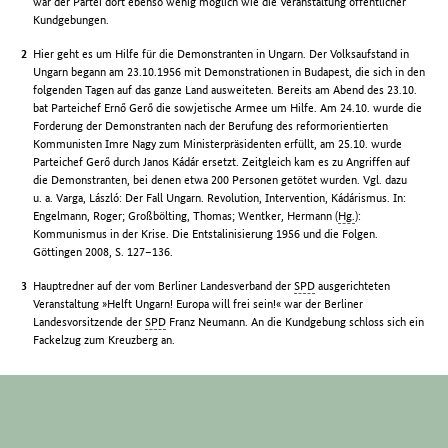
war der Partei dort ebenso wenig möglich wie die Veranstaltung öffentlicher
Kundgebungen.
Hier geht es um Hilfe für die Demonstranten in Ungarn. Der Volksaufstand in
Ungarn begann am 23.10.1956 mit Demonstrationen in Budapest, die sich in den
folgenden Tagen auf das ganze Land ausweiteten. Bereits am Abend des 23.10.
bat Parteichef Ernő Gerő die sowjetische Armee um Hilfe. Am 24.10. wurde die
Forderung der Demonstranten nach der Berufung des reformorientierten
Kommunisten Imre Nagy zum Ministerpräsidenten erfüllt, am 25.10. wurde
Parteichef Gerő durch Janos Kádár ersetzt. Zeitgleich kam es zu Angriffen auf
die Demonstranten, bei denen etwa 200 Personen getötet wurden. Vgl. dazu
u. a. Varga, László: Der Fall Ungarn. Revolution, Intervention, Kádárismus. In:
Engelmann, Roger; Großbölting, Thomas; Wentker, Hermann (
Hg.
):
Kommunismus in der Krise. Die Entstalinisierung 1956 und die Folgen.
Göttingen 2008, S. 127–136.
Hauptredner auf der vom Berliner Landesverband der
SPD
ausgerichteten
Veranstaltung »Helft Ungarn! Europa will frei sein!« war der Berliner
Landesvorsitzende der
SPD
Franz Neumann. An die Kundgebung schloss sich ein
Fackelzug zum Kreuzberg an.