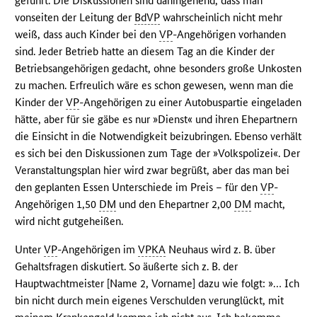
geführt. Die Diskussionen sind dahingehend, dass man
vonseiten der Leitung der
BdVP
wahrscheinlich nicht mehr
weiß, dass auch Kinder bei den
VP
-Angehörigen vorhanden
sind. Jeder Betrieb hatte an diesem Tag an die Kinder der
Betriebsangehörigen gedacht, ohne besonders große Unkosten
zu machen. Erfreulich wäre es schon gewesen, wenn man die
Kinder der
VP
-Angehörigen zu einer Autobuspartie eingeladen
hätte, aber für sie gäbe es nur »Dienst« und ihren Ehepartnern
die Einsicht in die Notwendigkeit beizubringen. Ebenso verhält
es sich bei den Diskussionen zum Tage der »Volkspolizei«. Der
Veranstaltungsplan hier wird zwar begrüßt, aber das man bei
den geplanten Essen Unterschiede im Preis – für den
VP
-
Angehörigen 1,50
DM
und den Ehepartner 2,00
DM
macht,
wird nicht gutgeheißen.
Unter
VP
-Angehörigen im
VPKA
Neuhaus wird z. B. über
Gehaltsfragen diskutiert. So äußerte sich z. B. der
Hauptwachtmeister [Name 2, Vorname] dazu wie folgt: »… Ich
bin nicht durch mein eigenes Verschulden verunglückt, mit