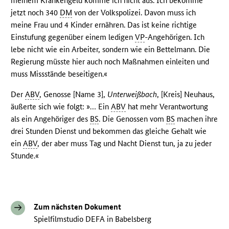
meinem Krankengeld komme ich nicht aus. Ich bekomme
jetzt noch 340
DM
von der Volkspolizei. Davon muss ich
meine Frau und 4 Kinder ernähren. Das ist keine richtige
Einstufung gegenüber einem ledigen
VP
-Angehörigen. Ich
lebe nicht wie ein Arbeiter, sondern wie ein Bettelmann. Die
Regierung müsste hier auch noch Maßnahmen einleiten und
muss Missstände beseitigen.«
Der
ABV
, Genosse [Name 3],
Unterweißbach
, [Kreis] Neuhaus,
äußerte sich wie folgt: »… Ein
ABV
hat mehr Verantwortung
als ein Angehöriger des
BS
. Die Genossen vom
BS
machen ihre
drei Stunden Dienst und bekommen das gleiche Gehalt wie
ein
ABV
, der aber muss Tag und Nacht Dienst tun, ja zu jeder
Stunde.«
Zum nächsten Dokument
Spielfilmstudio DEFA in Babelsberg