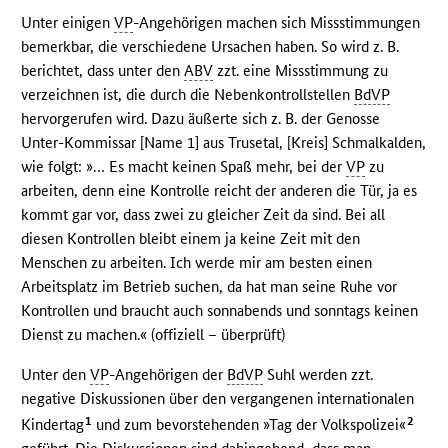
Unter einigen
VP
-Angehörigen machen sich Missstimmungen
bemerkbar, die verschiedene Ursachen haben. So wird z. B.
berichtet, dass unter den
ABV
zzt. eine Missstimmung zu
verzeichnen ist, die durch die Nebenkontrollstellen
BdVP
hervorgerufen wird. Dazu äußerte sich z. B. der Genosse
Unter-Kommissar [Name 1] aus Trusetal, [Kreis] Schmalkalden,
wie folgt: »… Es macht keinen Spaß mehr, bei der
VP
zu
arbeiten, denn eine Kontrolle reicht der anderen die Tür, ja es
kommt gar vor, dass zwei zu gleicher Zeit da sind. Bei all
diesen Kontrollen bleibt einem ja keine Zeit mit den
Menschen zu arbeiten. Ich werde mir am besten einen
Arbeitsplatz im Betrieb suchen, da hat man seine Ruhe vor
Kontrollen und braucht auch sonnabends und sonntags keinen
Dienst zu machen.« (offiziell – überprüft)
Unter den
VP
-Angehörigen der
BdVP
Suhl werden zzt.
negative Diskussionen über den vergangenen internationalen
1
2
Kindertag
und zum bevorstehenden »Tag der Volkspolizei«