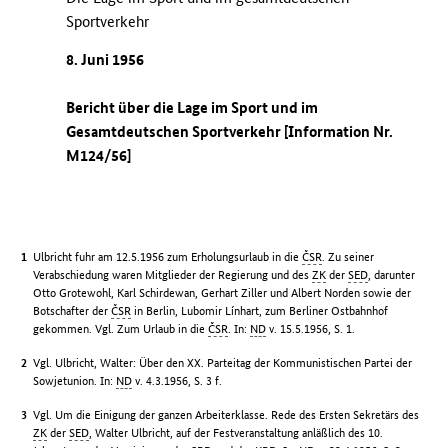
Sportverkehr
8. Juni 1956
Bericht über die Lage im Sport und im
Gesamtdeutschen Sportverkehr [Information Nr.
M124/56]
Ulbricht fuhr am 12.5.1956 zum Erholungsurlaub in die
ČSR
. Zu seiner
Verabschiedung waren Mitglieder der Regierung und des
ZK
der
SED
, darunter
Otto Grotewohl, Karl Schirdewan, Gerhart Ziller und Albert Norden sowie der
Botschafter der
ČSR
in Berlin, Lubomir Línhart, zum Berliner Ostbahnhof
gekommen. Vgl. Zum Urlaub in die
ČSR
. In:
ND
v. 15.5.1956, S. 1.
Vgl. Ulbricht, Walter: Über den XX. Parteitag der Kommunistischen Partei der
Sowjetunion. In:
ND
v. 4.3.1956, S. 3 f.
Vgl. Um die Einigung der ganzen Arbeiterklasse. Rede des Ersten Sekretärs des
ZK
der
SED
, Walter Ulbricht, auf der Festveranstaltung anläßlich des 10.