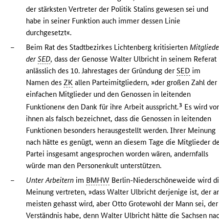
der stärksten Vertreter der Politik Stalins gewesen sei und
habe in seiner Funktion auch immer dessen Linie
durchgesetzt«.
–
Beim Rat des Stadtbezirkes Lichtenberg kritisierten
Mitgliede
der
SED
, dass der Genosse Walter Ulbricht in seinem Referat
anlässlich des 10. Jahrestages der Gründung der
SED
im
Namen des
ZK
allen Parteimitgliedern, »der großen Zahl der
einfachen Mitglieder und den Genossen in leitenden
3
Funktionen« den Dank für ihre Arbeit ausspricht.
Es wird vo
ihnen als falsch bezeichnet, dass die Genossen in leitenden
Funktionen besonders herausgestellt werden. Ihrer Meinung
nach hätte es genügt, wenn an diesem Tage die Mitglieder d
Partei insgesamt angesprochen worden wären, andernfalls
würde man den Personenkult unterstützen.
–
Unter Arbeitern
im
BMHW
Berlin-Niederschöneweide wird d
Meinung vertreten, »dass Walter Ulbricht derjenige ist, der 
meisten gehasst wird, aber Otto Grotewohl der Mann sei, der
Verständnis habe, denn Walter Ulbricht hätte die Sachsen na