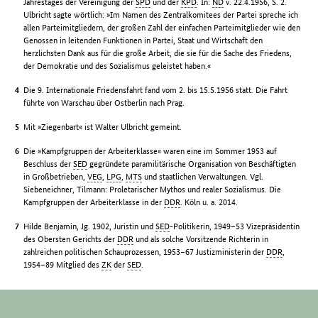
Jahrestages der Vereinigung der
SPD
und der
KPD
. In:
ND
v. 22.4.1956, S. 2.
Ulbricht sagte wörtlich: »Im Namen des Zentralkomitees der Partei spreche ich
allen Parteimitgliedern, der großen Zahl der einfachen Parteimitglieder wie den
Genossen in leitenden Funktionen in Partei, Staat und Wirtschaft den
herzlichsten Dank aus für die große Arbeit, die sie für die Sache des Friedens,
der Demokratie und des Sozialismus geleistet haben.«
Die 9. Internationale Friedensfahrt fand vom 2. bis 15.5.1956 statt. Die Fahrt
führte von Warschau über Ostberlin nach Prag.
Mit »Ziegenbart« ist Walter Ulbricht gemeint.
Die »Kampfgruppen der Arbeiterklasse« waren eine im Sommer 1953 auf
Beschluss der
SED
gegründete paramilitärische Organisation von Beschäftigten
in Großbetrieben,
VEG
,
LPG
,
MTS
und staatlichen Verwaltungen. Vgl.
Siebeneichner, Tilmann: Proletarischer Mythos und realer Sozialismus. Die
Kampfgruppen der Arbeiterklasse in der
DDR
. Köln u. a. 2014.
Hilde Benjamin, Jg. 1902, Juristin und
SED
-Politikerin, 1949–53 Vizepräsidentin
des Obersten Gerichts der
DDR
und als solche Vorsitzende Richterin in
zahlreichen politischen Schauprozessen, 1953–67 Justizministerin der
DDR
,
1954–89 Mitglied des
ZK
der
SED
.