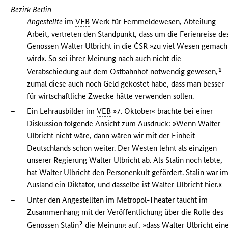
Bezirk Berlin
–
Angestellte
im
VEB
Werk für Fernmeldewesen, Abteilung
Arbeit, vertreten den Standpunkt, dass um die Ferienreise de
Genossen Walter Ulbricht in die
ČSR
»zu viel Wesen gemach
wird«. So sei ihrer Meinung nach auch nicht die
1
Verabschiedung auf dem Ostbahnhof notwendig gewesen,
zumal diese auch noch Geld gekostet habe, dass man besser
für wirtschaftliche Zwecke hätte verwenden sollen.
–
Ein Lehrausbilder im
VEB
»7. Oktober« brachte bei einer
Diskussion folgende Ansicht zum Ausdruck: »Wenn Walter
Ulbricht nicht wäre, dann wären wir mit der Einheit
Deutschlands schon weiter. Der Westen lehnt als einzigen
unserer Regierung Walter Ulbricht ab. Als Stalin noch lebte,
hat Walter Ulbricht den Personenkult gefördert. Stalin war i
Ausland ein Diktator, und dasselbe ist Walter Ulbricht hier.«
–
Unter den Angestellten im Metropol-Theater taucht im
Zusammenhang mit der Veröffentlichung über die Rolle des
2
Genossen Stalin
die Meinung auf, »dass Walter Ulbricht ein