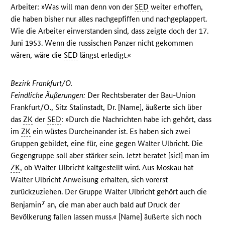
Arbeiter: »Was will man denn von der
SED
weiter erhoffen,
die haben bisher nur alles nachgepfiffen und nachgeplappert.
Wie die Arbeiter einverstanden sind, dass zeigte doch der 17.
Juni 1953. Wenn die russischen Panzer nicht gekommen
wären, wäre die
SED
längst erledigt.«
Bezirk Frankfurt/O.
Feindliche Äußerungen:
Der Rechtsberater der Bau-Union
Frankfurt/O., Sitz Stalinstadt, Dr. [Name], äußerte sich über
das
ZK
der
SED
: »Durch die Nachrichten habe ich gehört, dass
im
ZK
ein wüstes Durcheinander ist. Es haben sich zwei
Gruppen gebildet, eine für, eine gegen Walter Ulbricht. Die
Gegengruppe soll aber stärker sein. Jetzt beratet [sic!] man im
ZK
, ob Walter Ulbricht kaltgestellt wird. Aus Moskau hat
Walter Ulbricht Anweisung erhalten, sich vorerst
zurückzuziehen. Der Gruppe Walter Ulbricht gehört auch die
7
Benjamin
an, die man aber auch bald auf Druck der
Bevölkerung fallen lassen muss.« [Name] äußerte sich noch