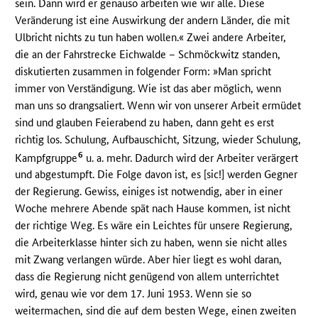
sein. Dann wird er genauso arbeiten wie wir alle. Diese
Veränderung ist eine Auswirkung der andern Länder, die mit
Ulbricht nichts zu tun haben wollen.« Zwei andere Arbeiter,
die an der Fahrstrecke Eichwalde – Schmöckwitz standen,
diskutierten zusammen in folgender Form: »Man spricht
immer von Verständigung. Wie ist das aber möglich, wenn
man uns so drangsaliert. Wenn wir von unserer Arbeit ermüdet
sind und glauben Feierabend zu haben, dann geht es erst
richtig los. Schulung, Aufbauschicht, Sitzung, wieder Schulung,
6
Kampfgruppe
u. a. mehr. Dadurch wird der Arbeiter verärgert
und abgestumpft. Die Folge davon ist, es [sic!] werden Gegner
der Regierung. Gewiss, einiges ist notwendig, aber in einer
Woche mehrere Abende spät nach Hause kommen, ist nicht
der richtige Weg. Es wäre ein Leichtes für unsere Regierung,
die Arbeiterklasse hinter sich zu haben, wenn sie nicht alles
mit Zwang verlangen würde. Aber hier liegt es wohl daran,
dass die Regierung nicht genügend von allem unterrichtet
wird, genau wie vor dem 17. Juni 1953. Wenn sie so
weitermachen, sind die auf dem besten Wege, einen zweiten