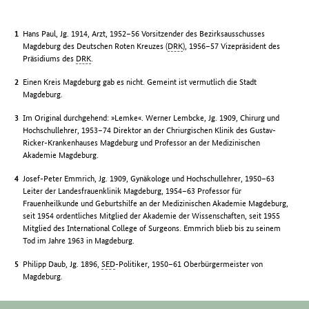
Hans Paul, Jg. 1914, Arzt, 1952–56 Vorsitzender des Bezirksausschusses
Magdeburg des Deutschen Roten Kreuzes (
DRK
), 1956–57 Vizepräsident des
Präsidiums des
DRK
.
Einen Kreis Magdeburg gab es nicht. Gemeint ist vermutlich die Stadt
Magdeburg.
Im Original durchgehend: »Lemke«. Werner Lembcke, Jg. 1909, Chirurg und
Hochschullehrer, 1953–74 Direktor an der Chriurgischen Klinik des Gustav-
Ricker-Krankenhauses Magdeburg und Professor an der Medizinischen
Akademie Magdeburg.
Josef-Peter Emmrich, Jg. 1909, Gynäkologe und Hochschullehrer, 1950–63
Leiter der Landesfrauenklinik Magdeburg, 1954–63 Professor für
Frauenheilkunde und Geburtshilfe an der Medizinischen Akademie Magdeburg,
seit 1954 ordentliches Mitglied der Akademie der Wissenschaften, seit 1955
Mitglied des International College of Surgeons. Emmrich blieb bis zu seinem
Tod im Jahre 1963 in Magdeburg.
Philipp Daub, Jg. 1896,
SED
-Politiker, 1950–61 Oberbürgermeister von
Magdeburg.