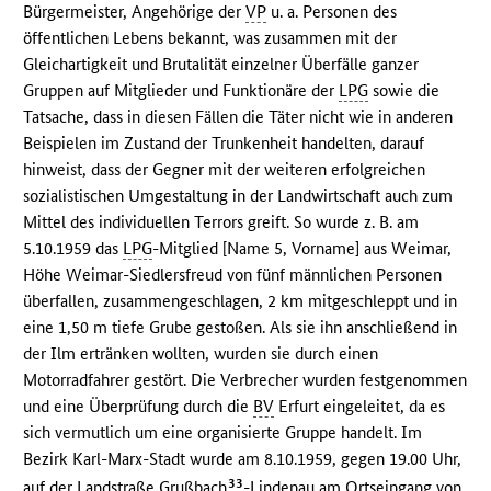
Bürgermeister, Angehörige der
VP
u. a. Personen des
öffentlichen Lebens bekannt, was zusammen mit der
Gleichartigkeit und Brutalität einzelner Überfälle ganzer
Gruppen auf Mitglieder und Funktionäre der
LPG
sowie die
Tatsache, dass in diesen Fällen die Täter nicht wie in anderen
Beispielen im Zustand der Trunkenheit handelten, darauf
hinweist, dass der Gegner mit der weiteren erfolgreichen
sozialistischen Umgestaltung in der Landwirtschaft auch zum
Mittel des individuellen Terrors greift. So wurde z. B. am
5.10.1959 das
LPG
-Mitglied [Name 5, Vorname] aus Weimar,
Höhe Weimar-Siedlersfreud von fünf männlichen Personen
überfallen, zusammengeschlagen, 2 km mitgeschleppt und in
eine 1,50 m tiefe Grube gestoßen. Als sie ihn anschließend in
der Ilm ertränken wollten, wurden sie durch einen
Motorradfahrer gestört. Die Verbrecher wurden festgenommen
und eine Überprüfung durch die
BV
Erfurt eingeleitet, da es
sich vermutlich um eine organisierte Gruppe handelt. Im
Bezirk Karl-Marx-Stadt wurde am 8.10.1959, gegen 19.00 Uhr,
33
auf der Landstraße Grußbach
-Lindenau am Ortseingang von