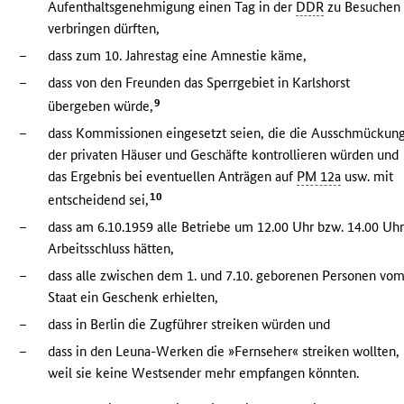
Aufenthaltsgenehmigung einen Tag in der
DDR
zu Besuchen
verbringen dürften,
–
dass zum 10. Jahrestag eine Amnestie käme,
–
dass von den Freunden das Sperrgebiet in Karlshorst
9
übergeben würde,
–
dass Kommissionen eingesetzt seien, die die Ausschmückun
der privaten Häuser und Geschäfte kontrollieren würden und
das Ergebnis bei eventuellen Anträgen auf
PM 12a
usw. mit
10
entscheidend sei,
–
dass am 6.10.1959 alle Betriebe um 12.00 Uhr bzw. 14.00 Uh
Arbeitsschluss hätten,
–
dass alle zwischen dem 1. und 7.10. geborenen Personen vo
Staat ein Geschenk erhielten,
–
dass in Berlin die Zugführer streiken würden und
–
dass in den Leuna-Werken die »Fernseher« streiken wollten,
weil sie keine Westsender mehr empfangen könnten.