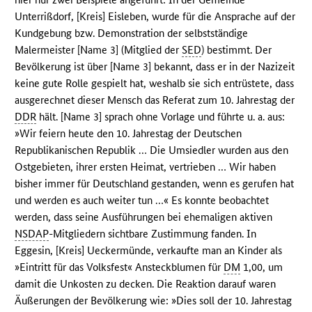
Unterrißdorf, [Kreis] Eisleben, wurde für die Ansprache auf der
Kundgebung bzw. Demonstration der selbstständige
Malermeister [Name 3] (Mitglied der
SED
) bestimmt. Der
Bevölkerung ist über [Name 3] bekannt, dass er in der Nazizeit
keine gute Rolle gespielt hat, weshalb sie sich entrüstete, dass
ausgerechnet dieser Mensch das Referat zum 10. Jahrestag der
DDR
hält. [Name 3] sprach ohne Vorlage und führte u. a. aus:
»Wir feiern heute den 10. Jahrestag der Deutschen
Republikanischen Republik … Die Umsiedler wurden aus den
Ostgebieten, ihrer ersten Heimat, vertrieben … Wir haben
bisher immer für Deutschland gestanden, wenn es gerufen hat
und werden es auch weiter tun …« Es konnte beobachtet
werden, dass seine Ausführungen bei ehemaligen aktiven
NSDAP
-Mitgliedern sichtbare Zustimmung fanden. In
Eggesin, [Kreis] Ueckermünde, verkaufte man an Kinder als
»Eintritt für das Volksfest« Ansteckblumen für
DM
1,00, um
damit die Unkosten zu decken. Die Reaktion darauf waren
Äußerungen der Bevölkerung wie: »Dies soll der 10. Jahrestag