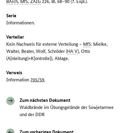
BArch
,
MfS
,
ZAIG
226, Bl. 68–90 (7. Expl.).
Serie
Informationen.
Verteiler
Kein Nachweis für externe Verteilung –
MfS
: Mielke,
Walter, Beater, Wolf, Schröder (
HA V
), Otto
(A[nleitung)+K[ontrolle]), Ablage.
Verweis
Information
705/59
.
Zum nächsten Dokument
Waldbrände im Übungsgelände der Sowjetarmee
und der DDR
Zum vorherigen Dokument