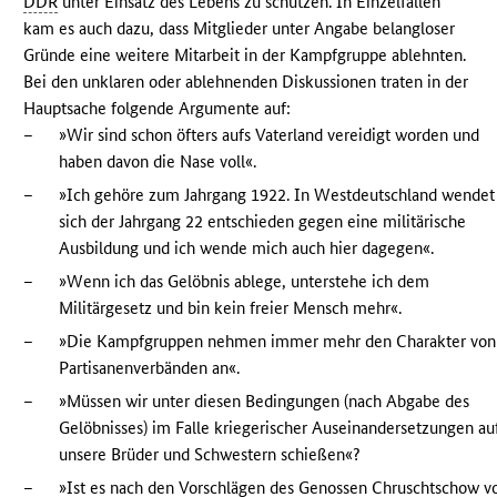
DDR
unter Einsatz des Lebens zu schützen. In Einzelfällen
kam es auch dazu, dass Mitglieder unter Angabe belangloser
Gründe eine weitere Mitarbeit in der Kampfgruppe ablehnten.
Bei den unklaren oder ablehnenden Diskussionen traten in der
Hauptsache folgende Argumente auf:
–
»Wir sind schon öfters aufs Vaterland vereidigt worden und
haben davon die Nase voll«.
–
»Ich gehöre zum Jahrgang 1922. In Westdeutschland wendet
sich der Jahrgang 22 entschieden gegen eine militärische
Ausbildung und ich wende mich auch hier dagegen«.
–
»Wenn ich das Gelöbnis ablege, unterstehe ich dem
Militärgesetz und bin kein freier Mensch mehr«.
–
»Die Kampfgruppen nehmen immer mehr den Charakter von
Partisanenverbänden an«.
–
»Müssen wir unter diesen Bedingungen (nach Abgabe des
Gelöbnisses) im Falle kriegerischer Auseinandersetzungen au
unsere Brüder und Schwestern schießen«?
–
»Ist es nach den Vorschlägen des Genossen Chruschtschow v