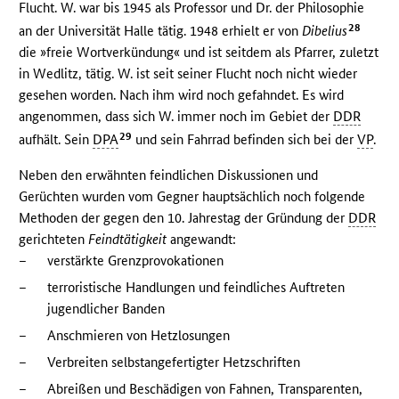
Flucht. W. war bis 1945 als Professor und Dr. der Philosophie
28
an der Universität Halle tätig. 1948 erhielt er von
Dibelius
die »freie Wortverkündung« und ist seitdem als Pfarrer, zuletzt
in Wedlitz, tätig. W. ist seit seiner Flucht noch nicht wieder
gesehen worden. Nach ihm wird noch gefahndet. Es wird
angenommen, dass sich W. immer noch im Gebiet der
DDR
29
aufhält. Sein
DPA
und sein Fahrrad befinden sich bei der
VP
.
Neben den erwähnten feindlichen Diskussionen und
Gerüchten wurden vom Gegner hauptsächlich noch folgende
Methoden der gegen den 10. Jahrestag der Gründung der
DDR
gerichteten
Feindtätigkeit
angewandt:
–
verstärkte Grenzprovokationen
–
terroristische Handlungen und feindliches Auftreten
jugendlicher Banden
–
Anschmieren von Hetzlosungen
–
Verbreiten selbstangefertigter Hetzschriften
–
Abreißen und Beschädigen von Fahnen, Transparenten,