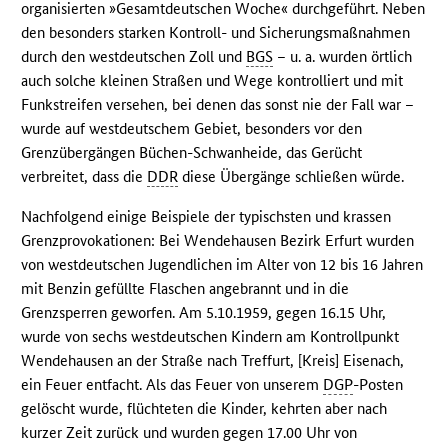
organisierten »Gesamtdeutschen Woche« durchgeführt. Neben
den besonders starken Kontroll- und Sicherungsmaßnahmen
durch den westdeutschen Zoll und
BGS
– u. a. wurden örtlich
auch solche kleinen Straßen und Wege kontrolliert und mit
Funkstreifen versehen, bei denen das sonst nie der Fall war –
wurde auf westdeutschem Gebiet, besonders vor den
Grenzübergängen Büchen-Schwanheide, das Gerücht
verbreitet, dass die
DDR
diese Übergänge schließen würde.
Nachfolgend einige Beispiele der typischsten und krassen
Grenzprovokationen: Bei Wendehausen Bezirk Erfurt wurden
von westdeutschen Jugendlichen im Alter von 12 bis 16 Jahren
mit Benzin gefüllte Flaschen angebrannt und in die
Grenzsperren geworfen. Am 5.10.1959, gegen 16.15 Uhr,
wurde von sechs westdeutschen Kindern am Kontrollpunkt
Wendehausen an der Straße nach Treffurt, [Kreis] Eisenach,
ein Feuer entfacht. Als das Feuer von unserem
DGP
-Posten
gelöscht wurde, flüchteten die Kinder, kehrten aber nach
kurzer Zeit zurück und wurden gegen 17.00 Uhr von