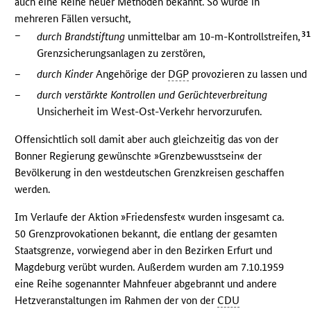
auch eine Reihe neuer Methoden bekannt. So wurde in
mehreren Fällen versucht,
–
3
durch Brandstiftung
unmittelbar am 10-m-Kontrollstreifen,
Grenzsicherungsanlagen zu zerstören,
–
durch Kinder
Angehörige der
DGP
provozieren zu lassen und
–
durch verstärkte Kontrollen und Gerüchteverbreitung
Unsicherheit im West-Ost-Verkehr hervorzurufen.
Offensichtlich soll damit aber auch gleichzeitig das von der
Bonner Regierung gewünschte »Grenzbewusstsein« der
Bevölkerung in den westdeutschen Grenzkreisen geschaffen
werden.
Im Verlaufe der Aktion »Friedensfest« wurden insgesamt ca.
50 Grenzprovokationen bekannt, die entlang der gesamten
Staatsgrenze, vorwiegend aber in den Bezirken Erfurt und
Magdeburg verübt wurden. Außerdem wurden am 7.10.1959
eine Reihe sogenannter Mahnfeuer abgebrannt und andere
Hetzveranstaltungen im Rahmen der von der
CDU