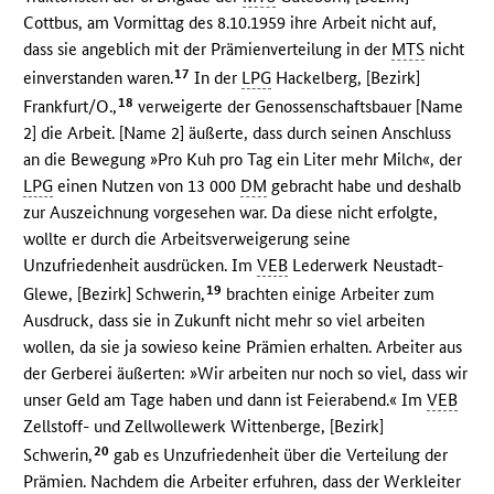
Cottbus, am Vormittag des 8.10.1959 ihre Arbeit nicht auf,
dass sie angeblich mit der Prämienverteilung in der
MTS
nicht
17
einverstanden waren.
In der
LPG
Hackelberg, [Bezirk]
18
Frankfurt/O.,
verweigerte der Genossenschaftsbauer [Name
2] die Arbeit. [Name 2] äußerte, dass durch seinen Anschluss
an die Bewegung »Pro Kuh pro Tag ein Liter mehr Milch«, der
LPG
einen Nutzen von 13 000
DM
gebracht habe und deshalb
zur Auszeichnung vorgesehen war. Da diese nicht erfolgte,
wollte er durch die Arbeitsverweigerung seine
Unzufriedenheit ausdrücken. Im
VEB
Lederwerk Neustadt-
19
Glewe, [Bezirk] Schwerin,
brachten einige Arbeiter zum
Ausdruck, dass sie in Zukunft nicht mehr so viel arbeiten
wollen, da sie ja sowieso keine Prämien erhalten. Arbeiter aus
der Gerberei äußerten: »Wir arbeiten nur noch so viel, dass wir
unser Geld am Tage haben und dann ist Feierabend.« Im
VEB
Zellstoff- und Zellwollewerk Wittenberge, [Bezirk]
20
Schwerin,
gab es Unzufriedenheit über die Verteilung der
Prämien. Nachdem die Arbeiter erfuhren, dass der Werkleiter