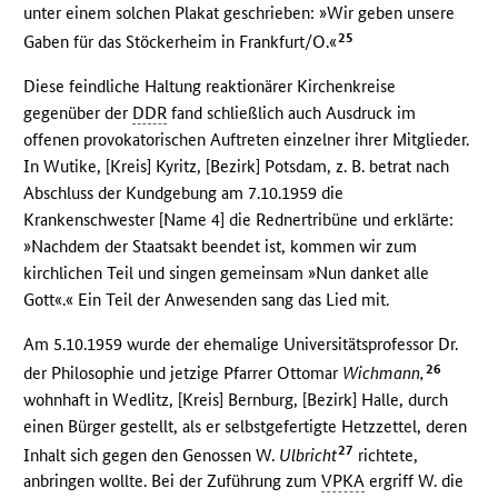
unter einem solchen Plakat geschrieben: »Wir geben unsere
25
Gaben für das Stöckerheim in Frankfurt/O.«
Diese feindliche Haltung reaktionärer Kirchenkreise
gegenüber der
DDR
fand schließlich auch Ausdruck im
offenen provokatorischen Auftreten einzelner ihrer Mitglieder.
In Wutike, [Kreis] Kyritz, [Bezirk] Potsdam, z. B. betrat nach
Abschluss der Kundgebung am 7.10.1959 die
Krankenschwester [Name 4] die Rednertribüne und erklärte:
»Nachdem der Staatsakt beendet ist, kommen wir zum
kirchlichen Teil und singen gemeinsam »Nun danket alle
Gott«.« Ein Teil der Anwesenden sang das Lied mit.
Am 5.10.1959 wurde der ehemalige Universitätsprofessor Dr.
26
der Philosophie und jetzige Pfarrer Ottomar
Wichmann,
wohnhaft in Wedlitz, [Kreis] Bernburg, [Bezirk] Halle, durch
einen Bürger gestellt, als er selbstgefertigte Hetzzettel, deren
27
Inhalt sich gegen den Genossen W.
Ulbricht
richtete,
anbringen wollte. Bei der Zuführung zum
VPKA
ergriff W. die