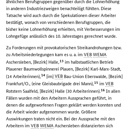
ähnlichen Berufsgruppen gegenüber durch die Lohnerhöhung
in anderen Industriezweigen benachteiligt fühlten. Diese
Tatsache wird auch durch die Spekulationen dieser Arbeiter
bestätigt, wonach von verschiedenen Berufsgruppen, die
bisher keine Lohnerhöhung erhielten, mit Verbesserungen im
Lohngefüge anlässlich des 10. Jahrestages gerechnet wurde.
Zu Forderungen mit provokatorischen Streikandrohungen bzw.
zu Arbeitsniederlegungen kam es u. a. im
VEB
WEMA
13
Aschersleben, [Bezirk] Halle,
im halbstaatlichen Betrieb
Plauener Baumwollspinnerei Plauen, [Bezirk] Karl-Marx-Stadt,
14
(14 Arbeiterinnen),
[im]
VEB
Bau-Union Eberswalde, [Bezirk]
15
Frankfurt/O., (eine Gleisbaubrigade drei Mann),
im
VEB
16
Rotstern Saalfeld, [Bezirk] Halle (30 Arbeiterinnen).
In allen
Fällen wurden mit den Arbeitern Aussprachen geführt, in
denen die aufgeworfenen Fragen geklärt werden konnten und
die Arbeit wieder aufgenommen wurde. Größere
Auswirkungen traten nicht ein. Bei der Aussprache mit den
Arbeitern im
VEB
WEMA
Aschersleben distanzierten sich