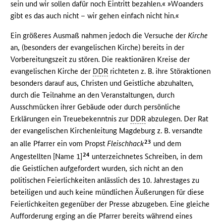
sein und wir sollen dafür noch Eintritt bezahlen.« »Woanders
gibt es das auch nicht – wir gehen einfach nicht hin.«
Ein größeres Ausmaß nahmen jedoch die Versuche der
Kirche
an, (besonders der evangelischen Kirche) bereits in der
Vorbereitungszeit zu stören. Die reaktionären Kreise der
evangelischen Kirche der
DDR
richteten z. B. ihre Störaktionen
besonders darauf aus, Christen und Geistliche abzuhalten,
durch die Teilnahme an den Veranstaltungen, durch
Ausschmücken ihrer Gebäude oder durch persönliche
Erklärungen ein Treuebekenntnis zur
DDR
abzulegen. Der Rat
der evangelischen Kirchenleitung Magdeburg z. B. versandte
23
an alle Pfarrer ein vom Propst
Fleischhack
und dem
24
Angestellten [Name 1]
unterzeichnetes Schreiben, in dem
die Geistlichen aufgefordert wurden, sich nicht an den
politischen Feierlichkeiten anlässlich des 10. Jahrestages zu
beteiligen und auch keine mündlichen Äußerungen für diese
Feierlichkeiten gegenüber der Presse abzugeben. Eine gleiche
Aufforderung erging an die Pfarrer bereits während eines