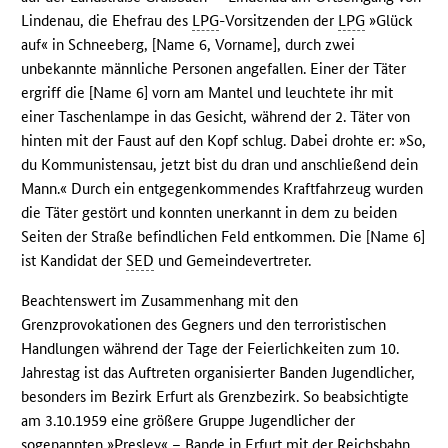
Lindenau, die Ehefrau des
LPG
-Vorsitzenden der
LPG
»Glück
auf« in Schneeberg, [Name 6, Vorname], durch zwei
unbekannte männliche Personen angefallen. Einer der Täter
ergriff die [Name 6] vorn am Mantel und leuchtete ihr mit
einer Taschenlampe in das Gesicht, während der 2. Täter von
hinten mit der Faust auf den Kopf schlug. Dabei drohte er: »So,
du Kommunistensau, jetzt bist du dran und anschließend dein
Mann.« Durch ein entgegenkommendes Kraftfahrzeug wurden
die Täter gestört und konnten unerkannt in dem zu beiden
Seiten der Straße befindlichen Feld entkommen. Die [Name 6]
ist Kandidat der
SED
und Gemeindevertreter.
Beachtenswert im Zusammenhang mit den
Grenzprovokationen des Gegners und den terroristischen
Handlungen während der Tage der Feierlichkeiten zum 10.
Jahrestag ist das Auftreten organisierter Banden Jugendlicher,
besonders im Bezirk Erfurt als Grenzbezirk. So beabsichtigte
am 3.10.1959 eine größere Gruppe Jugendlicher der
sogenannten »Presley« – Bande in Erfurt mit der Reichsbahn