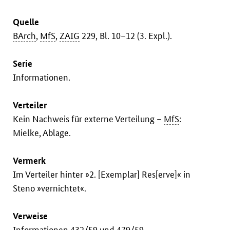
Quelle
BArch
,
MfS
,
ZAIG
229, Bl. 10–12 (3. Expl.).
Serie
Informationen.
Verteiler
Kein Nachweis für externe Verteilung –
MfS
:
Mielke, Ablage.
Vermerk
Im Verteiler hinter »2. [Exemplar] Res[erve]« in
Steno »vernichtet«.
Verweise
Informationen
432/59
und
479/59
.