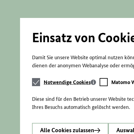
Direkt
zum
Seiteninhalt
springen
Einsatz von Cooki
Damit Sie unsere Website optimal nutzen könn
dienen der anonymen Webanalyse oder ermögl
Notwendige
Matomo
Notwendige Cookies
Matomo W
Cookies
Webstatistik
Diese sind für den Betrieb unserer Website t
Ihres Besuchs automatisch gelöscht werden.
Alle Cookies zulassen
Auswah