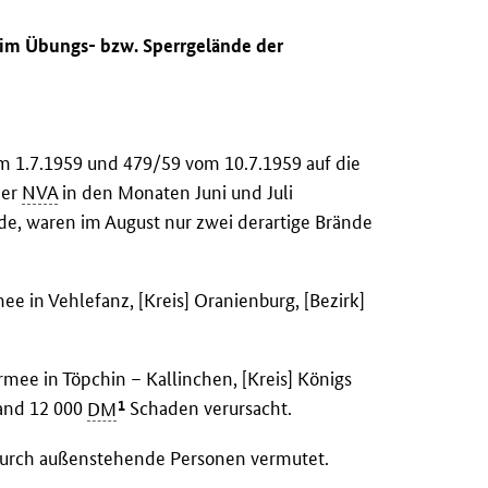
 im Übungs- bzw. Sperrgelände der
m 1.7.1959 und 479/59 vom 10.7.1959 auf die
der
NVA
in den Monaten Juni und Juli
, waren im August nur zwei derartige Brände
 in Vehlefanz, [Kreis] Oranienburg, [Bezirk]
ee in Töpchin – Kallinchen, [Kreis] Königs
1
rand 12 000
DM
Schaden verursacht.
 durch außenstehende Personen vermutet.