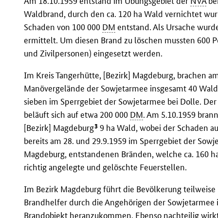
Am 18.10.1959 entstand im Übungsgebiet der
NVA
bei
Waldbrand, durch den ca. 120 ha Wald vernichtet wurd
Schaden von 100 000
DM
entstand. Als Ursache wurde
ermittelt. Um diesen Brand zu löschen mussten 600 
und Zivilpersonen) eingesetzt werden.
Im Kreis Tangerhütte, [Bezirk] Magdeburg, brachen am
Manövergelände der Sowjetarmee insgesamt 40 Waldb
sieben im Sperrgebiet der Sowjetarmee bei Dolle. D
beläuft sich auf etwa 200 000
DM
. Am 5.10.1959 brann
3
[Bezirk] Magdeburg
9 ha Wald, wobei der Schaden au
bereits am 28. und 29.9.1959 im Sperrgebiet der Sowj
Magdeburg, entstandenen Bränden, welche ca. 160 ha
richtig angelegte und gelöschte Feuerstellen.
Im Bezirk Magdeburg führt die Bevölkerung teilweise b
Brandhelfer durch die Angehörigen der Sowjetarmee 
Brandobjekt heranzukommen. Ebenso nachteilig wirkt 