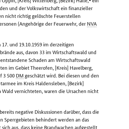
 Oppin, [Kreis] Wittenberg, [Bezirk] Halle,
ein
en und der Volkswirtschaft ein finanzieller
n nicht richtig gelöschte Feuerstellen
Personen (Angehörige der Feuerwehr, der
NVA
 17. und 19.10.1959 im derzeitigen
rände aus, davon 33 im Wirtschaftswald und
er entstandene Schaden am Wirtschaftswald
ten im Gebiet Theerofen, [Kreis] Havelberg,
f 3 500
DM
geschätzt wird. Bei diesen und den
etarmee im Kreis Haldensleben, [Bezirk]
 Wald vernichteten, waren die Ursachen nicht
ereits negative Diskussionen darüber, dass die
in Sperrgebieten behindert werden an das
sich aus, dass keine Brandwachen aufgestellt