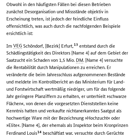
Obwohl in den häufigsten Fällen bei diesen Betrieben
zunächst Desorganisation und Missstände objektiv in
Erscheinung treten, ist jedoch der feindliche Einfluss
offensichtlich, was auch durch die nachfolgenden Beispiele
ersichtlich ist:
13
Im
VEG
Schöndorf, [Bezirk] Erfurt,
entstand durch die
Schädlingstätigkeit des Direktors [Name 4] auf dem Gebiet der
Saatzucht ein Schaden von 1,5 Mio.
DM
. [Name 4] versuchte
die Rentabilität durch Manipulationen zu erreichen. Er
veränderte die beim Jahresschluss aufgenommenen Bestände
und meldete im Kontrollbericht an das Ministerium für Land-
und Forstwirtschaft wertmäßig niedriger, um für das folgende
Jahr geringere Planziffern zu erhalten, er unterhielt »schwarze
Flächen«, von denen die vorgesetzten Dienststellen keine
Kenntnis hatten und verkaufte nichtanerkanntes Saatgut als
hochwertige Ware mit der Bezeichnung »Hochzucht« oder
»Elite«. [Name 4], der ehemals als Inspektor beim Kronprinzen
14
Ferdinand Louis
beschäftigt war, versuchte durch Gerüchte