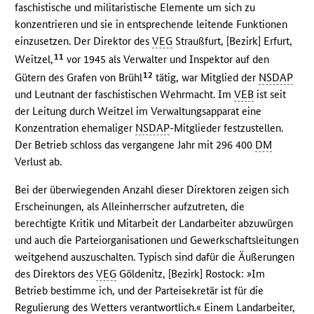
faschistische und militaristische Elemente um sich zu
konzentrieren und sie in entsprechende leitende Funktionen
einzusetzen. Der Direktor des
VEG
Straußfurt, [Bezirk] Erfurt,
11
Weitzel,
vor 1945 als Verwalter und Inspektor auf den
12
Gütern des Grafen von Brühl
tätig, war Mitglied der
NSDAP
und Leutnant der faschistischen Wehrmacht. Im
VEB
ist seit
der Leitung durch Weitzel im Verwaltungsapparat eine
Konzentration ehemaliger
NSDAP
-Mitglieder festzustellen.
Der Betrieb schloss das vergangene Jahr mit 296 400
DM
Verlust ab.
Bei der überwiegenden Anzahl dieser Direktoren zeigen sich
Erscheinungen, als Alleinherrscher aufzutreten, die
berechtigte Kritik und Mitarbeit der Landarbeiter abzuwürgen
und auch die Parteiorganisationen und Gewerkschaftsleitungen
weitgehend auszuschalten. Typisch sind dafür die Äußerungen
des Direktors des
VEG
Göldenitz, [Bezirk] Rostock: »Im
Betrieb bestimme ich, und der Parteisekretär ist für die
Regulierung des Wetters verantwortlich.« Einem Landarbeiter,