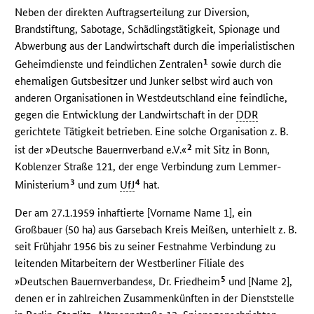
Neben der direkten Auftragserteilung zur Diversion,
Brandstiftung, Sabotage, Schädlingstätigkeit, Spionage und
Abwerbung aus der Landwirtschaft durch die imperialistischen
1
Geheimdienste und feindlichen Zentralen
sowie durch die
ehemaligen Gutsbesitzer und Junker selbst wird auch von
anderen Organisationen in Westdeutschland eine feindliche,
gegen die Entwicklung der Landwirtschaft in der
DDR
gerichtete Tätigkeit betrieben. Eine solche Organisation z. B.
2
ist der »Deutsche Bauernverband e.V.«
mit Sitz in Bonn,
Koblenzer Straße 121, der enge Verbindung zum Lemmer-
3
4
Ministerium
und zum
UfJ
hat.
Der am 27.1.1959 inhaftierte [Vorname Name 1], ein
Großbauer (50 ha) aus Garsebach Kreis Meißen, unterhielt z. B.
seit Frühjahr 1956 bis zu seiner Festnahme Verbindung zu
leitenden Mitarbeitern der Westberliner Filiale des
5
»Deutschen Bauernverbandes«, Dr. Friedheim
und [Name 2],
denen er in zahlreichen Zusammenkünften in der Dienststelle