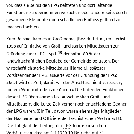
vor, dass sie selbst den
LPG
beitreten und dort leitende
Funktionen zu übernehmen versuchen oder andererseits durch
geworbene Elemente ihren schädlichen Einfluss geltend zu
machen trachten.
Zum Beispiel kam es in Großmonra, [Bezirk] Erfurt, im Herbst
1958 auf Initiative von Groß- und starken Mittelbauern zur
15
Gründung einer
LPG
Typ I,
der sofort 80 % der
landwirtschaftlichen Betriebe der Gemeinde beitraten. Der
wirtschaftlich starke Mittelbauer [Name 6], späterer
Vorsitzender der
LPG
, äußerte vor der Gründung der
LPG
:
»Jetzt wird es Zeit, damit wir den Anschluss nicht verpassen,
um ein Wort mitreden zu können.« Die leitenden Funktionen
dieser
LPG
übernahmen fast ausschließlich Groß- und
Mittelbauern, die kurze Zeit vorher noch entschiedene Gegner
der
LPG
waren. (Ein Teil davon waren ehemalige Mitglieder
der Nazipartei und Offiziere der faschistischen Wehrmacht).
Die Tätigkeit der Leitung der
LPG
führte zu solchen
Verhältnissen, dass am 1.4.1959 19 Betriebe mit 41