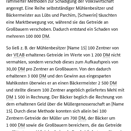
raffinierter Methoden zur Schädigung der Volkswirtschaft
angeregt. Eine Reihe selbstständiger Mühlenbesitzer und
Bäckermeister aus Lübs und Parchim, [Schwerin] täuschten
eine Marktbewegung vor, während sie das Getreide an
Großbauern verschoben. Dadurch entstand ein Schaden von
mehreren 100 000
DM
.
So ließ z. B. der Mühlenbesitzer [Name 15] 100 Zentner von
der
VEAB
erhaltenes Getreide im Werte von 1 200
DM
nicht
vermahlen, sondern verschob dieses zum Aufkaufspreis von
30,00
DM
pro Zentner an Großbauern. Von den dadurch
erhaltenen 3 000
DM
und den Gewinn aus eingesparten
Mahlkosten überwies er an einen Bäckermeister 2 500
DM
und stellte diesem 100 Zentner angeblich geliefertes Mehl mit
DM
1 500 in Rechnung. Der Bäcker beglich die Rechnung von
dem erhaltenen Geld über die Müllergenossenschaft an [Name
15]. Durch diese Methode konnten sich allein bei 100
Zentnern Getreide der Müller um 700
DM
, der Bäcker um
1 000
DM
sowie die Großbauern bereichern, die das Getreide