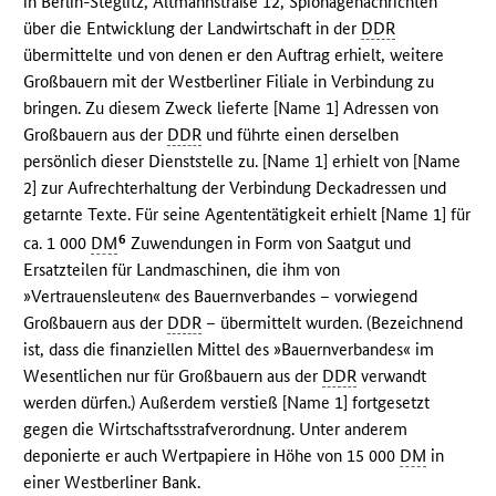
in Berlin-Steglitz, Altmannstraße 12, Spionagenachrichten
über die Entwicklung der Landwirtschaft in der
DDR
übermittelte und von denen er den Auftrag erhielt, weitere
Großbauern mit der Westberliner Filiale in Verbindung zu
bringen. Zu diesem Zweck lieferte [Name 1] Adressen von
Großbauern aus der
DDR
und führte einen derselben
persönlich dieser Dienststelle zu. [Name 1] erhielt von [Name
2] zur Aufrechterhaltung der Verbindung Deckadressen und
getarnte Texte. Für seine Agententätigkeit erhielt [Name 1] für
6
ca. 1 000
DM
Zuwendungen in Form von Saatgut und
Ersatzteilen für Landmaschinen, die ihm von
»Vertrauensleuten« des Bauernverbandes – vorwiegend
Großbauern aus der
DDR
– übermittelt wurden. (Bezeichnend
ist, dass die finanziellen Mittel des »Bauernverbandes« im
Wesentlichen nur für Großbauern aus der
DDR
verwandt
werden dürfen.) Außerdem verstieß [Name 1] fortgesetzt
gegen die Wirtschaftsstrafverordnung. Unter anderem
deponierte er auch Wertpapiere in Höhe von 15 000
DM
in
einer Westberliner Bank.