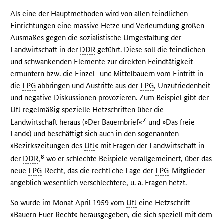
Als eine der Hauptmethoden wird von allen feindlichen
Einrichtungen eine massive Hetze und Verleumdung großen
Ausmaßes gegen die sozialistische Umgestaltung der
Landwirtschaft in der
DDR
geführt. Diese soll die feindlichen
und schwankenden Elemente zur direkten Feindtätigkeit
ermuntern bzw. die Einzel- und Mittelbauern vom Eintritt in
die
LPG
abbringen und Austritte aus der
LPG
, Unzufriedenheit
und negative Diskussionen provozieren. Zum Beispiel gibt der
UfJ
regelmäßig spezielle Hetzschriften über die
7
Landwirtschaft heraus (»Der Bauernbrief«
und »Das freie
Land«) und beschäftigt sich auch in den sogenannten
»Bezirkszeitungen des
UfJ
« mit Fragen der Landwirtschaft in
8
der
DDR
,
wo er schlechte Beispiele verallgemeinert, über das
neue
LPG
-Recht, das die rechtliche Lage der
LPG
-Mitglieder
angeblich wesentlich verschlechtere, u. a. Fragen hetzt.
So wurde im Monat April 1959 vom
UfJ
eine Hetzschrift
»Bauern Euer Recht« herausgegeben, die sich speziell mit dem