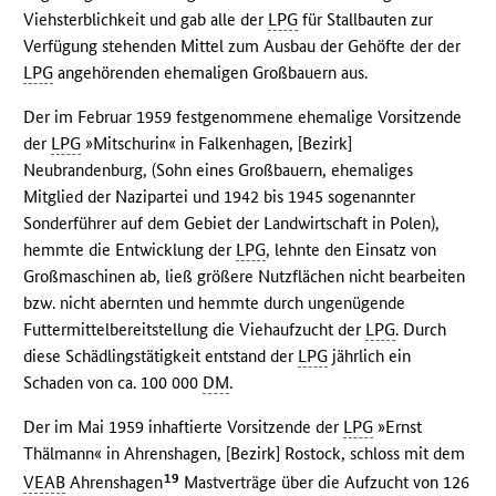
Viehsterblichkeit und gab alle der
LPG
für Stallbauten zur
Verfügung stehenden Mittel zum Ausbau der Gehöfte der der
LPG
angehörenden ehemaligen Großbauern aus.
Der im Februar 1959 festgenommene ehemalige Vorsitzende
der
LPG
»Mitschurin« in Falkenhagen, [Bezirk]
Neubrandenburg, (Sohn eines Großbauern, ehemaliges
Mitglied der Nazipartei und 1942 bis 1945 sogenannter
Sonderführer auf dem Gebiet der Landwirtschaft in Polen),
hemmte die Entwicklung der
LPG
, lehnte den Einsatz von
Großmaschinen ab, ließ größere Nutzflächen nicht bearbeiten
bzw. nicht abernten und hemmte durch ungenügende
Futtermittelbereitstellung die Viehaufzucht der
LPG
. Durch
diese Schädlingstätigkeit entstand der
LPG
jährlich ein
Schaden von ca. 100 000
DM
.
Der im Mai 1959 inhaftierte Vorsitzende der
LPG
»Ernst
Thälmann« in Ahrenshagen, [Bezirk] Rostock, schloss mit dem
19
VEAB
Ahrenshagen
Mastverträge über die Aufzucht von 126