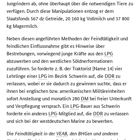
Jungrindern ab, ohne überhaupt über die notwendigen Tiere zu
verfügen. Durch diese Manipulationen entzog er dem
Staatsfonds 567 dz Getreide, 20 160 kg Vollmilch und 37 800
kg Magermilch.
Neben diesen angeführten Methoden der Feindtätigkeit und
feindlichen Einflussnahme gibt es Hinweise über
Bestrebungen, vorwiegend junge Kräfte aus den
LPG
abzuwerben und den westlichen Söldnerformationen
zuzuführen. So forderte z. B. der Traktorist [Name 14] vier
Lehrlinge einer
LPG
im Bezirk Schwerin auf, die
DDR
zu
verlassen, wobei er sie dadurch zu gewinnen suchte, dass er
ihnen bei englischen bzw. amerikanischen Militäreinheiten
sofort Anstellung und monatlich 280
DM
bei freier Unterkunft
und Verpflegung versprach. Ein
LPG
-Bauer aus Schwerin
forderte ein anderes
LPG
-Mitglied auf, die
DDR
zu verlassen
und sich bei der westdeutschen Marine zu bewerben.
Die
Feindtätigkeit in der
VEAB
, den BHGen und anderen