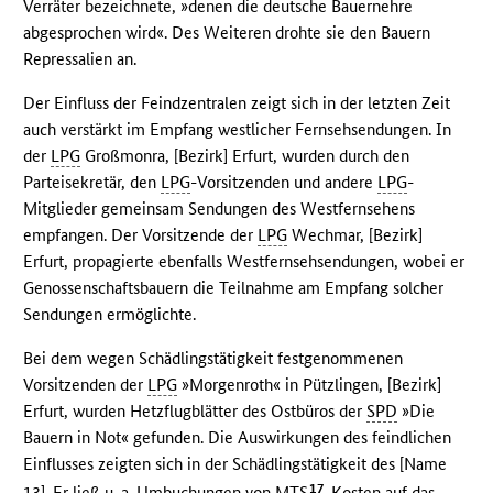
Verräter bezeichnete, »denen die deutsche Bauernehre
abgesprochen wird«. Des Weiteren drohte sie den Bauern
Repressalien an.
Der Einfluss der Feindzentralen zeigt sich in der letzten Zeit
auch verstärkt im Empfang westlicher Fernsehsendungen. In
der
LPG
Großmonra, [Bezirk] Erfurt, wurden durch den
Parteisekretär, den
LPG
-Vorsitzenden und andere
LPG
-
Mitglieder gemeinsam Sendungen des Westfernsehens
empfangen. Der Vorsitzende der
LPG
Wechmar, [Bezirk]
Erfurt, propagierte ebenfalls Westfernsehsendungen, wobei er
Genossenschaftsbauern die Teilnahme am Empfang solcher
Sendungen ermöglichte.
Bei dem wegen Schädlingstätigkeit festgenommenen
Vorsitzenden der
LPG
»Morgenroth« in Pützlingen, [Bezirk]
Erfurt, wurden Hetzflugblätter des Ostbüros der
SPD
»Die
Bauern in Not« gefunden. Die Auswirkungen des feindlichen
Einflusses zeigten sich in der Schädlingstätigkeit des [Name
17
13]. Er ließ u. a. Umbuchungen von
MTS
-Kosten auf das