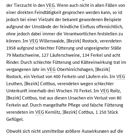
der Tierzucht in den
VEG
. Wenn auch nicht in allen Fällen von
einer direkten Feindtätigkeit gesprochen werden kann, so ist
jedoch bei einer Vielzahl der bekannt gewordenen Beispiele
aufgrund der Umstände der feindliche Einfluss offensichtlich,
ohne jedoch dabei immer die Verantwortlichen feststellen zu
können. Im
VEG
Willerswalde, [Bezirk] Rostock, verendeten
1958 aufgrund schlechter Fütterung und ungeeigneter Ställe
79 Mastschweine, 127 Läuferschweine, 134 Ferkel und acht
Rinder. Durch schlechte Fütterung und Kälteeinwirkung trat im
vergangenen Jahr im
VEG
Oberhinrichshagen, [Bezirk]
Rostock, ein Verlust von 400 Ferkeln und Läufern ein. Im
VEG
Leuthen, [Bezirk] Cottbus, verendeten wegen schlechter
Unterkunft innerhalb drei Wochen 70 Ferkel. Im
VEG
Roitz,
[Bezirk] Cottbus, trat aus diesen Ursachen ein Verlust von 80
Ferkeln auf. Durch mangelhafte Pflege und falsche Fütterung
verendeten im
VEG
Kemlitz, [Bezirk] Cottbus, 1 250 Stück
Geflügel.
Obwohl sich nicht unmittelbar größere Auswirkungen auf die