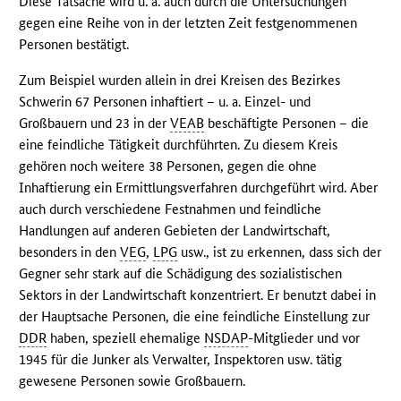
Diese Tatsache wird u. a. auch durch die Untersuchungen
gegen eine Reihe von in der letzten Zeit festgenommenen
Personen bestätigt.
Zum Beispiel wurden allein in drei Kreisen des Bezirkes
Schwerin 67 Personen inhaftiert – u. a. Einzel- und
Großbauern und 23 in der
VEAB
beschäftigte Personen – die
eine feindliche Tätigkeit durchführten. Zu diesem Kreis
gehören noch weitere 38 Personen, gegen die ohne
Inhaftierung ein Ermittlungsverfahren durchgeführt wird. Aber
auch durch verschiedene Festnahmen und feindliche
Handlungen auf anderen Gebieten der Landwirtschaft,
besonders in den
VEG
,
LPG
usw., ist zu erkennen, dass sich der
Gegner sehr stark auf die Schädigung des sozialistischen
Sektors in der Landwirtschaft konzentriert. Er benutzt dabei in
der Hauptsache Personen, die eine feindliche Einstellung zur
DDR
haben, speziell ehemalige
NSDAP
-Mitglieder und vor
1945 für die Junker als Verwalter, Inspektoren usw. tätig
gewesene Personen sowie Großbauern.