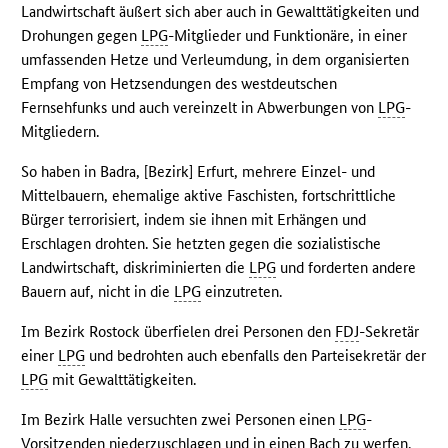
Landwirtschaft äußert sich aber auch in Gewalttätigkeiten und
Drohungen gegen
LPG
-Mitglieder und Funktionäre, in einer
umfassenden Hetze und Verleumdung, in dem organisierten
Empfang von Hetzsendungen des westdeutschen
Fernsehfunks und auch vereinzelt in Abwerbungen von
LPG
-
Mitgliedern.
So haben in Badra, [Bezirk] Erfurt, mehrere Einzel- und
Mittelbauern, ehemalige aktive Faschisten, fortschrittliche
Bürger terrorisiert, indem sie ihnen mit Erhängen und
Erschlagen drohten. Sie hetzten gegen die sozialistische
Landwirtschaft, diskriminierten die
LPG
und forderten andere
Bauern auf, nicht in die
LPG
einzutreten.
Im Bezirk Rostock überfielen drei Personen den
FDJ
-Sekretär
einer
LPG
und bedrohten auch ebenfalls den Parteisekretär der
LPG
mit Gewalttätigkeiten.
Im Bezirk Halle versuchten zwei Personen einen
LPG
-
Vorsitzenden niederzuschlagen und in einen Bach zu werfen.