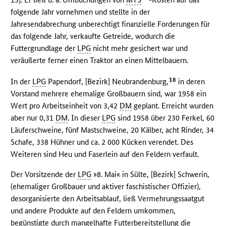
folgende Jahr vornehmen und stellte in der
Jahresendabrechung unberechtigt finanzielle Forderungen für
das folgende Jahr, verkaufte Getreide, wodurch die
Futtergrundlage der
LPG
nicht mehr gesichert war und
veräußerte ferner einen Traktor an einen Mittelbauern.
18
In der
LPG
Papendorf, [Bezirk] Neubrandenburg,
in deren
Vorstand mehrere ehemalige Großbauern sind, war 1958 ein
Wert pro Arbeitseinheit von 3,42
DM
geplant. Erreicht wurden
aber nur 0,31
DM
. In dieser
LPG
sind 1958 über 230 Ferkel, 60
Läuferschweine, fünf Mastschweine, 20 Kälber, acht Rinder, 34
Schafe, 338 Hühner und ca. 2 000 Kücken verendet. Des
Weiteren sind Heu und Faserlein auf den Feldern verfault.
Der Vorsitzende der
LPG
»8. Mai« in Sülte, [Bezirk] Schwerin,
(ehemaliger Großbauer und aktiver faschistischer Offizier),
desorganisierte den Arbeitsablauf, ließ Vermehrungssaatgut
und andere Produkte auf den Feldern umkommen,
begünstigte durch mangelhafte Futterbereitstellung die