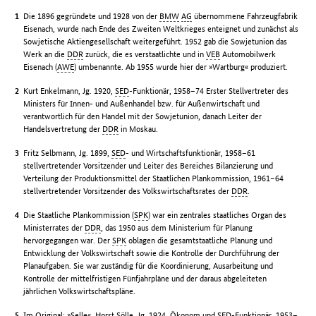
Die 1896 gegründete und 1928 von der
BMW
AG
übernommene Fahrzeugfabrik
Eisenach, wurde nach Ende des Zweiten Weltkrieges enteignet und zunächst als
Sowjetische Aktiengesellschaft weitergeführt. 1952 gab die Sowjetunion das
Werk an die
DDR
zurück, die es verstaatlichte und in
VEB
Automobilwerk
Eisenach (
AWE
) umbenannte. Ab 1955 wurde hier der »Wartburg« produziert.
Kurt Enkelmann, Jg. 1920,
SED
-Funktionär, 1958–74 Erster Stellvertreter des
Ministers für Innen- und Außenhandel bzw. für Außenwirtschaft und
verantwortlich für den Handel mit der Sowjetunion, danach Leiter der
Handelsvertretung der
DDR
in Moskau.
Fritz Selbmann, Jg. 1899,
SED
- und Wirtschaftsfunktionär, 1958–61
stellvertretender Vorsitzender und Leiter des Bereiches Bilanzierung und
Verteilung der Produktionsmittel der Staatlichen Plankommission, 1961–64
stellvertretender Vorsitzender des Volkswirtschaftsrates der
DDR
.
Die Staatliche Plankommission (
SPK
) war ein zentrales staatliches Organ des
Ministerrates der
DDR
, das 1950 aus dem Ministerium für Planung
hervorgegangen war. Der
SPK
oblagen die gesamtstaatliche Planung und
Entwicklung der Volkswirtschaft sowie die Kontrolle der Durchführung der
Planaufgaben. Sie war zuständig für die Koordinierung, Ausarbeitung und
Kontrolle der mittelfristigen Fünfjahrpläne und der daraus abgeleiteten
jährlichen Volkswirtschaftspläne.
Im Original: »Selle«. Horst Sölle, Jg. 1924, Ökonom und
SED
-Funktionär, 1953–