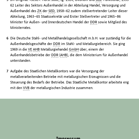
62 Leiter des Sektors Außenhandel in der Abteilung Handel, Versorgung und
Außenhandel des
ZK
der
SED
, 1958–62 zudem stellvertretender Leiter dieser
Abteilung, 1963–65 Staatssekretär und Erster Stellvertreter und 1965–86
Minister für Außen- und Innerdeutschen Handel der
DDR
sowie Mitglied des
Ministerrates.
Die Deutsche Stahl- und Metallhandelsgesellschaft m.b.H. war zuständig für die
Außenhandelsgeschäfte der
DDR
im Stahl- und Metallurgiebereich. Sie ging
1969 in die
VE
AHB
Metallurgiehandel
GmbH
über, einem der
Außenhandelsbetriebe der
DDR
(
AHB
), die dem Ministerium für Außenhandel
unterstanden.
Aufgabe des Staatlichen Metallkontors war die Versorgung der
metallverarbeitenden Betriebe mit metallurgischen Erzeugnissen und die
Steuerung des Bedarfs der Betriebe. Das Staatliche Metallkontor arbeitete eng
mit den
VVB
der metallurgischen Industrie zusammen.
Impressum