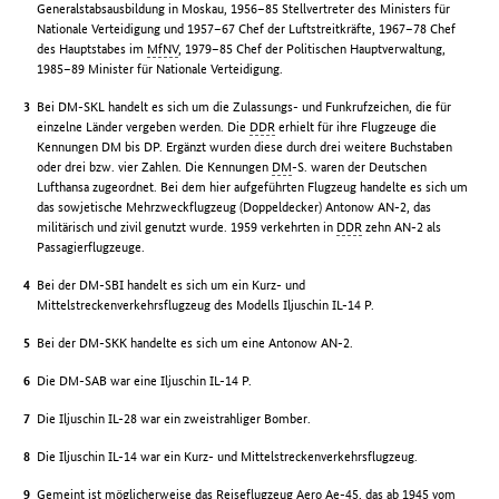
Generalstabsausbildung in Moskau, 1956–85 Stellvertreter des Ministers für
Nationale Verteidigung und 1957–67 Chef der Luftstreitkräfte, 1967–78 Chef
des Hauptstabes im
MfNV
, 1979–85 Chef der Politischen Hauptverwaltung,
1985–89 Minister für Nationale Verteidigung.
Bei DM-SKL handelt es sich um die Zulassungs- und Funkrufzeichen, die für
einzelne Länder vergeben werden. Die
DDR
erhielt für ihre Flugzeuge die
Kennungen DM bis DP. Ergänzt wurden diese durch drei weitere Buchstaben
oder drei bzw. vier Zahlen. Die Kennungen
DM
-S. waren der Deutschen
Lufthansa zugeordnet. Bei dem hier aufgeführten Flugzeug handelte es sich um
das sowjetische Mehrzweckflugzeug (Doppeldecker) Antonow AN-2, das
militärisch und zivil genutzt wurde. 1959 verkehrten in
DDR
zehn AN-2 als
Passagierflugzeuge.
Bei der DM-SBI handelt es sich um ein Kurz- und
Mittelstreckenverkehrsflugzeug des Modells Iljuschin IL-14 P.
Bei der DM-SKK handelte es sich um eine Antonow AN-2.
Die DM-SAB war eine Iljuschin IL-14 P.
Die Iljuschin IL-28 war ein zweistrahliger Bomber.
Die Iljuschin IL-14 war ein Kurz- und Mittelstreckenverkehrsflugzeug.
Gemeint ist möglicherweise das Reiseflugzeug Aero Ae-45, das ab 1945 vom