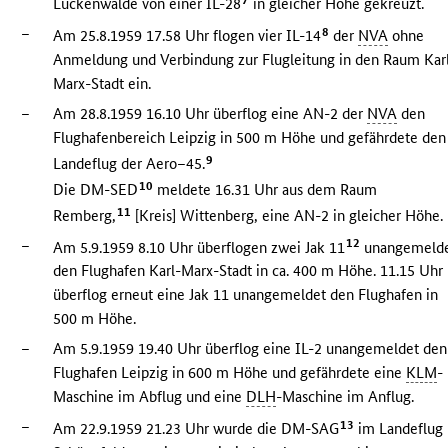
Luckenwalde von einer IL-28
in gleicher Höhe gekreuzt.
–
8
Am 25.8.1959 17.58 Uhr flogen vier IL-14
der
NVA
ohne
Anmeldung und Verbindung zur Flugleitung in den Raum Kar
Marx-Stadt ein.
–
Am 28.8.1959 16.10 Uhr überflog eine AN-2 der
NVA
den
Flughafenbereich Leipzig in 500 m Höhe und gefährdete den
9
Landeflug der Aero–45.
10
Die DM-SED
meldete 16.31 Uhr aus dem Raum
11
Remberg,
[Kreis] Wittenberg, eine AN-2 in gleicher Höhe.
–
12
Am 5.9.1959 8.10 Uhr überflogen zwei Jak 11
unangemeld
den Flughafen Karl-Marx-Stadt in ca. 400 m Höhe. 11.15 Uhr
überflog erneut eine Jak 11 unangemeldet den Flughafen in
500 m Höhe.
–
Am 5.9.1959 19.40 Uhr überflog eine IL-2 unangemeldet den
Flughafen Leipzig in 600 m Höhe und gefährdete eine
KLM
-
Maschine im Abflug und eine
DLH
-Maschine im Anflug.
–
13
Am 22.9.1959 21.23 Uhr wurde die DM-SAG
im Landeflug