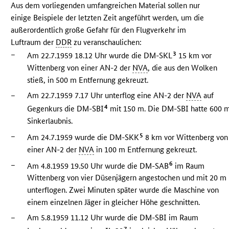
Aus dem vorliegenden umfangreichen Material sollen nur
einige Beispiele der letzten Zeit angeführt werden, um die
außerordentlich große Gefahr für den Flugverkehr im
Luftraum der
DDR
zu veranschaulichen:
–
3
Am 22.7.1959 18.12 Uhr wurde die DM-SKL
15 km vor
Wittenberg von einer AN-2 der
NVA
, die aus den Wolken
stieß, in 500 m Entfernung gekreuzt.
–
Am 22.7.1959 7.17 Uhr unterflog eine AN-2 der
NVA
auf
4
Gegenkurs die DM-SBI
mit 150 m. Die DM-SBI hatte 600 
Sinkerlaubnis.
–
5
Am 24.7.1959 wurde die DM-SKK
8 km vor Wittenberg von
einer AN-2 der
NVA
in 100 m Entfernung gekreuzt.
–
6
Am 4.8.1959 19.50 Uhr wurde die DM-SAB
im Raum
Wittenberg von vier Düsenjägern angestochen und mit 20 m
unterflogen. Zwei Minuten später wurde die Maschine von
einem einzelnen Jäger in gleicher Höhe geschnitten.
–
Am 5.8.1959 11.12 Uhr wurde die DM-SBI im Raum
7