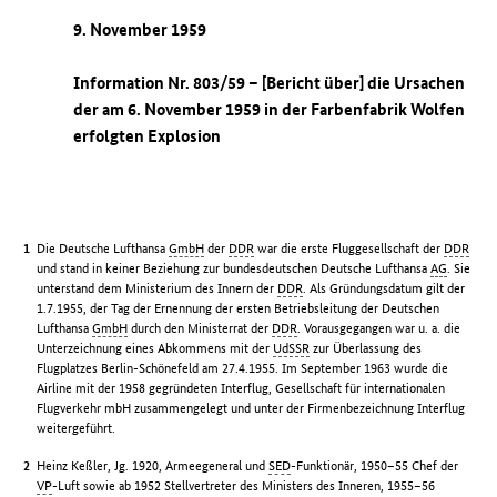
9. November 1959
Information Nr. 803/59 – [Bericht über] die Ursachen
der am 6. November 1959 in der Farbenfabrik Wolfen
erfolgten Explosion
Die Deutsche Lufthansa
GmbH
der
DDR
war die erste Fluggesellschaft der
DDR
und stand in keiner Beziehung zur bundesdeutschen Deutsche Lufthansa
AG
. Sie
unterstand dem Ministerium des Innern der
DDR
. Als Gründungsdatum gilt der
1.7.1955, der Tag der Ernennung der ersten Betriebsleitung der Deutschen
Lufthansa
GmbH
durch den Ministerrat der
DDR
. Vorausgegangen war u. a. die
Unterzeichnung eines Abkommens mit der
UdSSR
zur Überlassung des
Flugplatzes Berlin-Schönefeld am 27.4.1955. Im September 1963 wurde die
Airline mit der 1958 gegründeten Interflug, Gesellschaft für internationalen
Flugverkehr mbH zusammengelegt und unter der Firmenbezeichnung Interflug
weitergeführt.
Heinz Keßler, Jg. 1920, Armeegeneral und
SED
-Funktionär, 1950–55 Chef der
VP
-Luft sowie ab 1952 Stellvertreter des Ministers des Inneren, 1955–56