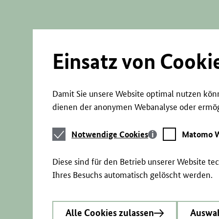
Direkt
zum
Seiteninhalt
springen
Einsatz von Cooki
Damit Sie unsere Website optimal nutzen könn
dienen der anonymen Webanalyse oder ermögl
Notwendige
Matomo
Notwendige Cookies
Matomo W
Cookies
Webstatistik
Diese sind für den Betrieb unserer Website t
Ihres Besuchs automatisch gelöscht werden.
Alle Cookies zulassen
Auswah