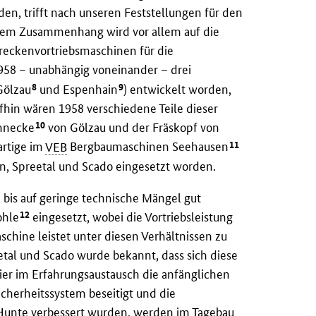
n, trifft nach unseren Feststellungen für den
esem Zusammenhang wird vor allem auf die
treckenvortriebsmaschinen für die
1958 – unabhängig voneinander – drei
8
9
ölzau
und Espenhain
) entwickelt worden,
ufhin wären 1958 verschiedene Teile dieser
10
chnecke
von Gölzau und der Fräskopf von
11
artige im
VEB
Bergbaumaschinen Seehausen
n, Spreetal und Scado eingesetzt worden.
e bis auf geringe technische Mängel gut
12
ohle
eingesetzt, wobei die Vortriebsleistung
schine leistet unter diesen Verhältnissen zu
tal und Scado wurde bekannt, dass sich diese
er im Erfahrungsaustausch die anfänglichen
icherheitssystem beseitigt und die
 Hunte verbessert wurden, werden im Tagebau