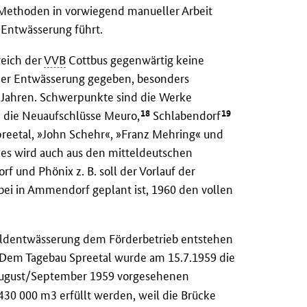
 Methoden in vorwiegend manueller Arbeit
 Entwässerung führt.
reich der
VVB
Cottbus gegenwärtig keine
 der Entwässerung gegeben, besonders
1½ Jahren. Schwerpunkte sind die Werke
18
19
 die Neuaufschlüsse Meuro,
Schlabendorf
preetal, »John Schehr«, »Franz Mehring« und
hes wird auch aus den mitteldeutschen
 und Phönix z. B. soll der Vorlauf der
bei in Ammendorf geplant ist, 1960 den vollen
ldentwässerung dem Förderbetrieb entstehen
 Dem Tagebau Spreetal wurde am 15.7.1959 die
August/September 1959 vorgesehenen
430 000 m3 erfüllt werden, weil die Brücke