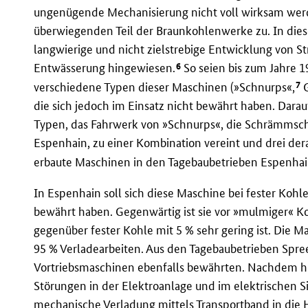
ungenügende Mechanisierung nicht voll wirksam werde
überwiegenden Teil der Braunkohlenwerke zu. In di
langwierige und nicht zielstrebige Entwicklung von S
6
Entwässerung hingewiesen.
So seien bis zum Jahre 
7
verschiedene Typen dieser Maschinen (»Schnurps«,
G
die sich jedoch im Einsatz nicht bewährt haben. Dara
Typen, das Fahrwerk von »Schnurps«, die Schrämms
Espenhain, zu einer Kombination vereint und drei der
erbaute Maschinen in den Tagebaubetrieben Espenhai
In Espenhain soll sich diese Maschine bei fester Kohl
bewährt haben. Gegenwärtig ist sie vor »mulmiger« K
gegenüber fester Kohle mit 5 % sehr gering ist. Die Ma
95 % Verladearbeiten. Aus den Tagebaubetrieben Spree
Vortriebsmaschinen ebenfalls bewährten. Nachdem hi
Störungen in der Elektroanlage und im elektrischen S
mechanische Verladung mittels Transportband in die