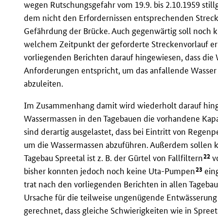
wegen Rutschungsgefahr vom 19.9. bis 2.10.1959 still
dem nicht den Erfordernissen entsprechenden Streck
Gefährdung der Brücke. Auch gegenwärtig soll noch ke
welchem Zeitpunkt der geforderte Streckenvorlauf err
vorliegenden Berichten darauf hingewiesen, dass die
Anforderungen entspricht, um das anfallende Wasser
abzuleiten.
Im Zusammenhang damit wird wiederholt darauf hing
Wassermassen in den Tagebauen die vorhandene Kapa
sind derartig ausgelastet, dass bei Eintritt von Reg
um die Wassermassen abzuführen. Außerdem sollen 
22
Tagebau Spreetal ist z. B. der Gürtel von Fallfiltern
vo
23
bisher konnten jedoch noch keine Uta-Pumpen
ein
trat nach den vorliegenden Berichten in allen Tageba
Ursache für die teilweise ungenügende Entwässerung 
gerechnet, dass gleiche Schwierigkeiten wie in Spree