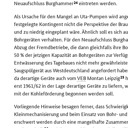
24
Neuaufschluss Burghammer
eintreten werden.
Als Ursache für den Mangel an Uta-Pumpen wird ange
festgelegte Kontingent nicht die Perspektive der B
und zu niedrig eingeplant wäre. Ähnlich soll es sic
Bohrgeräten verhalten. Für den Neuaufschluss Burgh
Abzug der Fremdbetriebe, die dann gleichfalls ihre B
50 % der jetzigen Kapazität an Bohrgeräten zur Verf
Entwässerung des Tagebaues nicht mehr gewährleistet 
Saugspülgerät aus Westdeutschland angefordert habe
25
da derartige Geräte auch vom
VEB
Montan Leipzig
h
erst 1961/62 in der Lage derartige Geräte zu liefern
mit der Kohleförderung begonnen werden soll.
Vorliegende Hinweise besagen ferner, dass Schwierig
Kleinmechanisierung und beim Einsatz von Bohr- un
erschwert werden durch eine mangelhafte Zusammena