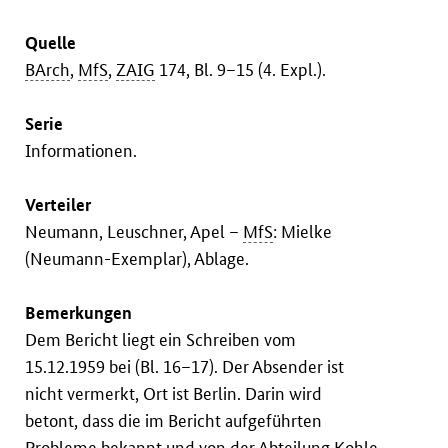
Quelle
BArch
,
MfS
,
ZAIG
174, Bl. 9–15 (4. Expl.).
Serie
Informationen.
Verteiler
Neumann, Leuschner, Apel –
MfS
: Mielke
(Neumann-Exemplar), Ablage.
Bemerkungen
Dem Bericht liegt ein Schreiben vom
15.12.1959 bei (Bl. 16–17). Der Absender ist
nicht vermerkt, Ort ist Berlin. Darin wird
betont, dass die im Bericht aufgeführten
Probleme bekannt und von der Abteilung Kohle