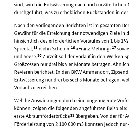
sind, wird die Entwässerung nach noch urväterlichen
durchgeführt, was zu erheblichen Rückständen in der
Nach den vorliegenden Berichten ist im gesamten Be
Gewähr für die Erreichung der notwendigen Ziele in
hinsichtlich des erforderlichen Vorlaufes von 1 bis 
15
16
17
Spreetal,
»John Schehr«,
»Franz Mehring«
sowie
20
und Seese.
Zurzeit soll der Vorlauf in den Werken S
Großzossen nur drei bis vier Monate betragen. Ähnlic
Revieren berichtet. In den
BKW
Ammendorf, Zipsendorf
Entwässerung nur drei bis sechs Monate betragen, wo
Vorlauf zu erreichen.
Welche Auswirkungen durch eine ungenügende Vorfe
können, zeigen die folgenden angeführten Beispiele:
21
erste Abraumförderbrücke
übergeben. Von der für 
Förderleistung von 2 100 000 m3 konnten jedoch nur 