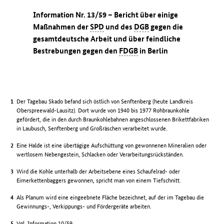
Information Nr. 13/59 – Bericht über einige
Maßnahmen der
SPD
und des
DGB
gegen die
gesamtdeutsche Arbeit und über feindliche
Bestrebungen gegen den
FDGB
in Berlin
Der Tagebau Skado befand sich östlich von Senftenberg (heute Landkreis
Oberspreewald-Lausitz). Dort wurde von 1940 bis 1977 Rohbraunkohle
gefördert, die in den durch Braunkohlebahnen angeschlossenen Brikettfabriken
in Laubusch, Senftenberg und Großräschen verarbeitet wurde.
Eine Halde ist eine übertägige Aufschüttung von gewonnenen Mineralien oder
wertlosem Nebengestein, Schlacken oder Verarbeitungsrückständen.
Wird die Kohle unterhalb der Arbeitsebene eines Schaufelrad- oder
Eimerkettenbaggers gewonnen, spricht man von einem Tiefschnitt.
Als Planum wird eine eingeebnete Fläche bezeichnet, auf der im Tagebau die
Gewinnungs-, Verkippungs- und Fördergeräte arbeiten.
Vgl. Information
10/59
.