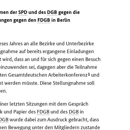
hmen der
SPD
und des
DGB
gegen die
bungen gegen den
FDGB
in Berlin
ses Jahres an alle Bezirke und Unterbezirke
ugnahme auf bereits ergangene Einladungen
 wird, dass an und für sich gegen einen Besuch
einzuwenden sei, dagegen aber die Teilnahme
1
rten Gesamtdeutschen Arbeiterkonferenz
und
t werden müsste. Diese Stellungnahme soll
en.
seiner letzten Sitzungen mit dem Gespräch
ck und Papier des
FDGB
und des
DGB
in
DGB
wurde dabei zum Ausdruck gebracht, dass
chen Bewegung unter den Mitgliedern zustande