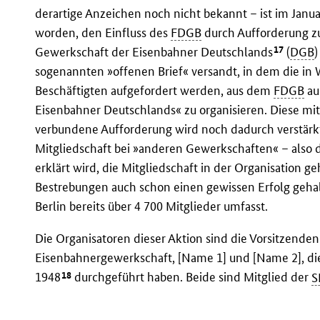
derartige Anzeichen noch nicht bekannt – ist im Janu
worden, den Einfluss des
FDGB
durch Aufforderung z
17
Gewerkschaft der Eisenbahner Deutschlands
(
DGB
)
sogenannten »offenen Brief« versandt, in dem die in 
Beschäftigten aufgefordert werden, aus dem
FDGB
au
Eisenbahner Deutschlands« zu organisieren. Diese mi
verbundene Aufforderung wird noch dadurch verstärkt
Mitgliedschaft bei »anderen Gewerkschaften« – also
erklärt wird, die Mitgliedschaft in der Organisation g
Bestrebungen auch schon einen gewissen Erfolg gehab
Berlin bereits über 4 700 Mitglieder umfasst.
Die Organisatoren dieser Aktion sind die Vorsitzenden
Eisenbahnergewerkschaft, [Name 1] und [Name 2], die
18
1948
durchgeführt haben. Beide sind Mitglied der
S