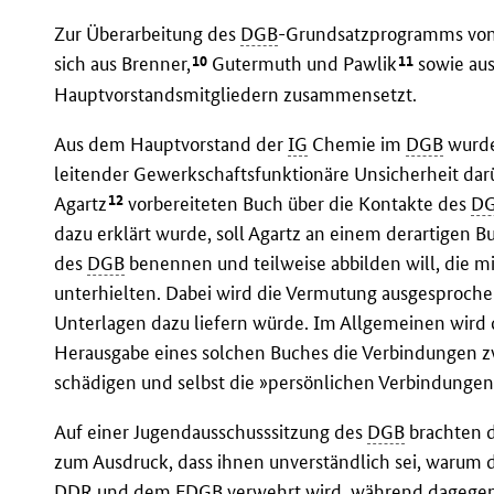
Zur Überarbeitung des
DGB
-Grundsatzprogramms vo
10
11
sich aus Brenner,
Gutermuth und Pawlik
sowie aus
Hauptvorstandsmitgliedern zusammensetzt.
Aus dem Hauptvorstand der
IG
Chemie im
DGB
wurde
leitender Gewerkschaftsfunktionäre Unsicherheit darü
12
Agartz
vorbereiteten Buch über die Kontakte des
D
dazu erklärt wurde, soll Agartz an einem derartigen B
des
DGB
benennen und teilweise abbilden will, die 
unterhielten. Dabei wird die Vermutung ausgesproche
Unterlagen dazu liefern würde. Im Allgemeinen wird 
Herausgabe eines solchen Buches die Verbindungen 
schädigen und selbst die »persönlichen Verbindung
Auf einer Jugendausschusssitzung des
DGB
brachten d
zum Ausdruck, dass ihnen unverständlich sei, warum d
DDR
und dem
FDGB
verwehrt wird, während dagegen