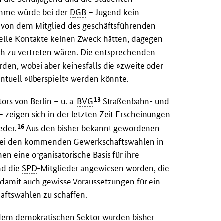
ahme würde bei der
DGB
– Jugend kein
von dem Mitglied des geschäftsführenden
zielle Kontakte keinen Zweck hätten, dagegen
och zu vertreten wären. Die entsprechenden
rden, wobei aber keinesfalls die »zweite oder
ventuell »überspielt« werden könnte.
13
rs von Berlin – u. a.
BVG
Straßenbahn- und
– zeigen sich in der letzten Zeit Erscheinungen
16
eder.
Aus den bisher bekannt gewordenen
 bei den kommenden Gewerkschaftswahlen in
 eine organisatorische Basis für ihre
nd die
SPD
-Mitglieder angewiesen worden, die
damit auch gewisse Voraussetzungen für ein
haftswahlen zu schaffen.
s dem demokratischen Sektor wurden bisher