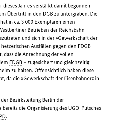
ar dieses Jahres verstärkt damit begonnen
um Übertritt in den
DGB
zu untergraben. Die
 hat in ca. 3 000 Exemplaren einen
Westberliner Betrieben der Reichsbahn
szutreten und sich in der »Gewerkschaft der
t hetzerischen Ausfällen gegen den
FDGB
, dass die Anrechnung der vollen
 dem
FDGB
– zugesichert und gleichzeitig
eheim zu halten. Offensichtlich haben diese
t, da die »Gewerkschaft der Eisenbahner« in
 der Bezirksleitung Berlin der
 bereits die Organisierung des
UGO
-Putsches
PD
.