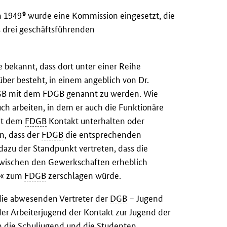
9
n 1949
wurde eine Kommission eingesetzt, die
 drei geschäftsführenden
 bekannt, dass dort unter einer Reihe
ber besteht, in einem angeblich von Dr.
GB
mit dem
FDGB
genannt zu werden. Wie
uch arbeiten, in dem er auch die Funktionäre
mit dem
FDGB
Kontakt unterhalten oder
n, dass der
FDGB
die entsprechenden
dazu der Standpunkt vertreten, dass die
zwischen den Gewerkschaften erheblich
en« zum
FDGB
zerschlagen würde.
ie abwesenden Vertreter der
DGB
– Jugend
er Arbeiterjugend der Kontakt zur Jugend der
 die Schuljugend und die Studenten