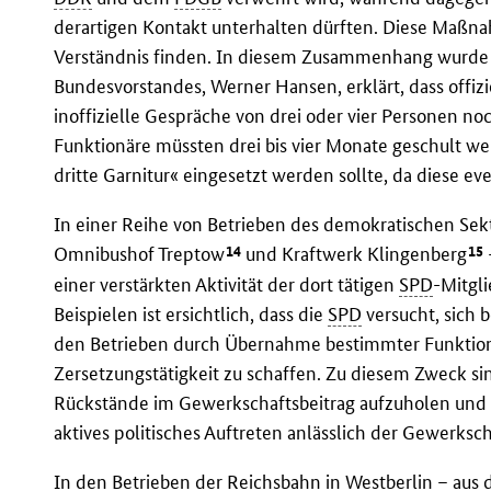
derartigen Kontakt unterhalten dürften. Diese Maßn
Verständnis finden. In diesem Zusammenhang wurde 
Bundesvorstandes, Werner Hansen, erklärt, dass offi
inoffizielle Gespräche von drei oder vier Personen n
Funktionäre müssten drei bis vier Monate geschult we
dritte Garnitur« eingesetzt werden sollte, da diese e
In einer Reihe von Betrieben des demokratischen Sekto
14
15
Omnibushof Treptow
und Kraftwerk Klingenberg
einer verstärkten Aktivität der dort tätigen
SPD
-Mitgli
Beispielen ist ersichtlich, dass die
SPD
versucht, sich
den Betrieben durch Übernahme bestimmter Funktionen
Zersetzungstätigkeit zu schaffen. Zu diesem Zweck si
Rückstände im Gewerkschaftsbeitrag aufzuholen und 
aktives politisches Auftreten anlässlich der Gewerksc
In den Betrieben der Reichsbahn in Westberlin – au