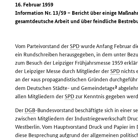
16. Februar 1959
Information Nr. 13/59 – Bericht über einige Maßna
gesamtdeutsche Arbeit und über feindliche Bestre
Vom Parteivorstand der
SPD
wurde Anfang Februar die
ein Rundschreiben herausgegeben, in dem unter Bez
zum Besuch der Leipziger Frühjahrsmesse 1959 erklärt
der Leipziger Messe durch Mitglieder der
SPD
nichts 
an der »aus propagandistischen Gründen durchgefüh
2
dem Deutschen Städte- und Gemeindetag«
abgelehn
allen Mitgliedern der
SPD
zur Kenntnis gegeben werd
Der
DGB
-Bundesvorstand beschäftigte sich in einer 
zwischen Mitgliedern der Industriegewerkschaft Dru
Westberlin. Vom Hauptvorstand Druck und Papier im
diese Besprechung aufgrund der allgemeinen politis