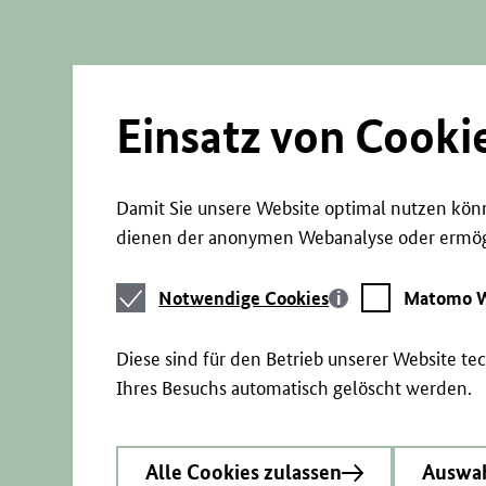
Direkt
zum
Seiteninhalt
springen
Einsatz von Cooki
Damit Sie unsere Website optimal nutzen könn
dienen der anonymen Webanalyse oder ermögl
Notwendige
Matomo
Notwendige Cookies
Matomo W
Cookies
Webstatistik
Diese sind für den Betrieb unserer Website t
Ihres Besuchs automatisch gelöscht werden.
Alle Cookies zulassen
Auswah