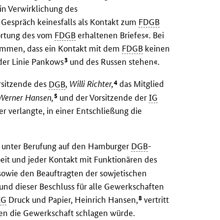
in Verwirklichung des
 Gespräch keinesfalls als Kontakt zum
FDGB
wortung des vom
FDGB
erhaltenen Briefes«. Bei
ommen, dass ein Kontakt mit dem
FDGB
keinen
3
 der Linie Pankows
und des Russen stehen«.
4
rsitzende des
DGB
,
Willi Richter,
das Mitglied
5
Werner Hansen,
und der Vorsitzende der
IG
r verlangte, in einer Entschließung die
 unter Berufung auf den Hamburger
DGB
-
eit und jeder Kontakt mit Funktionären des
owie den Beauftragten der sowjetischen
und dieser Beschluss für alle Gewerkschaften
8
IG
Druck und Papier, Heinrich Hansen,
vertritt
gen die Gewerkschaft schlagen würde.