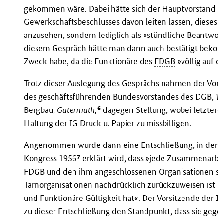
gekommen wäre. Dabei hätte sich der Hauptvorstand 
Gewerkschaftsbeschlusses davon leiten lassen, dieses
anzusehen, sondern lediglich als »stündliche Beant
diesem Gespräch hätte man dann auch bestätigt bek
Zweck habe, da die Funktionäre des
FDGB
»völlig auf
Trotz dieser Auslegung des Gesprächs nahmen der Vo
des geschäftsführenden Bundesvorstandes des
DGB
,
6
Bergbau,
Gutermuth,
dagegen Stellung, wobei letztere
Haltung der
IG
Druck u. Papier zu missbilligen.
Angenommen wurde dann eine Entschließung, in der
7
Kongress 1956
erklärt wird, dass »jede Zusammenarb
FDGB
und den ihm angeschlossenen Organisationen s
Tarnorganisationen nachdrücklich zurückzuweisen ist 
und Funktionäre Gültigkeit hat«. Der Vorsitzende der
zu dieser Entschließung den Standpunkt, dass sie ge